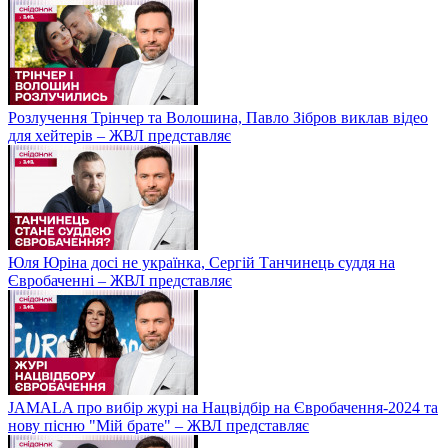
Розлучення Трінчер та Волошина, Павло Зібров виклав відео
для хейтерів – ЖВЛ представляє
Юля Юріна досі не українка, Сергій Танчинець суддя на
Євробаченні – ЖВЛ представляє
JAMALA про вибір журі на Нацвідбір на Євробачення-2024 та
нову пісню "Мій брате" – ЖВЛ представляє