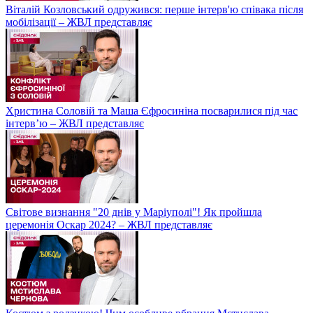
Віталій Козловський одружився: перше інтерв'ю співака після
мобілізації – ЖВЛ представляє
Христина Соловій та Маша Єфросиніна посварилися під час
інтерв’ю – ЖВЛ представляє
Світове визнання "20 днів у Маріуполі"! Як пройшла
церемонія Оскар 2024? – ЖВЛ представляє