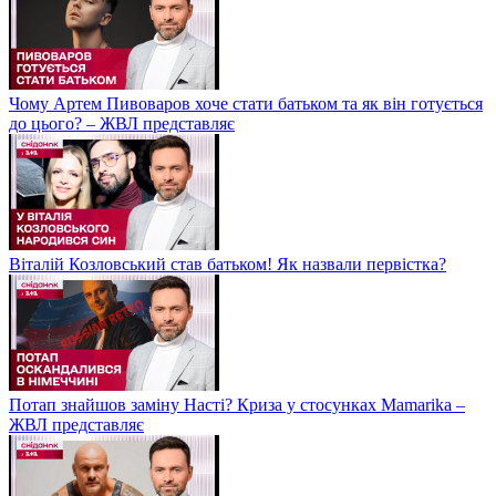
Чому Артем Пивоваров хоче стати батьком та як він готується
до цього? – ЖВЛ представляє
Віталій Козловський став батьком! Як назвали первістка?
Потап знайшов заміну Насті? Криза у стосунках Mamarika –
ЖВЛ представляє