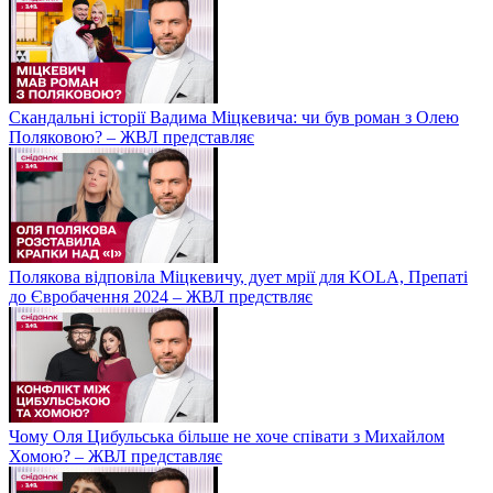
Скандальні історії Вадима Міцкевича: чи був роман з Олею
Поляковою? – ЖВЛ представляє
Полякова відповіла Міцкевичу, дует мрії для KOLA, Препаті
до Євробачення 2024 – ЖВЛ предствляє
Чому Оля Цибульська більше не хоче співати з Михайлом
Хомою? – ЖВЛ представляє