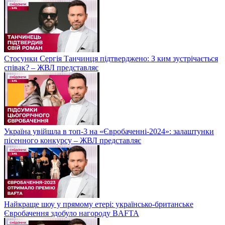
Стосунки Сергія Танчинця підтверджено: З ким зустрічається
співак? – ЖВЛ представляє
Україна увійшла в топ-3 на «Євробаченні-2024»: залаштунки
пісенного конкурсу – ЖВЛ представляє
Найкраще шоу у прямому етері: українсько-британське
Євробачення здобуло нагороду BAFTA