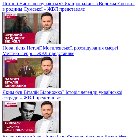
Потап і Настя розлучаються? Як прощалися з Ворожко? розкол
в родины Сумської – ЖВЛ представляє
Нова пісня Наталії Могилевської, розслідування смерті
Меттью Перрі – ЖВЛ представляє
Яким був Віталій Білоножко? Історія легенди української
естради – ЖВЛ представляє
Як український дизайнер Іван Фролов підкорив Дженніфер