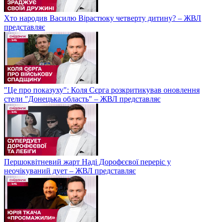
Хто народив Василю Вірастюку четверту дитину? – ЖВЛ
представляє
"Це про показуху": Коля Сєрга розкритикував оновлення
стели "Донецька область" – ЖВЛ представляє
Першоквітневий жарт Наді Дорофєєвої переріс у
неочікуваний дует – ЖВЛ представляє