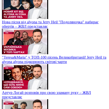
Нова пісня від alyona та Jerry Heil "Подоляночка" набирає
обертів – ЖВЛ представляє
"Teresa&Maria" у ТОП-100 пісень Великобританії! Jerry Heil та
alyona alyona підкорюють світові чарти
Артур Логай розповів про свою зламану руку – ЖВЛ
представляє