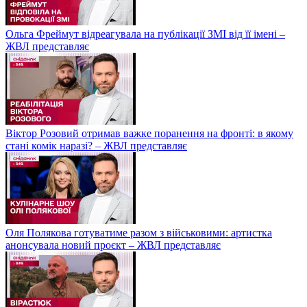
Ольга Фреймут відреагувала на публікації ЗМІ від її імені –
ЖВЛ представляє
Віктор Розовий отримав важке поранення на фронті: в якому
стані комік наразі? – ЖВЛ представляє
Оля Полякова готуватиме разом з військовими: артистка
анонсувала новий проєкт – ЖВЛ представляє