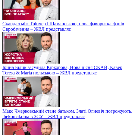
Скандал між Трінчер і Шаманською, нова фаворитка фанів
Євробачення – ЖВЛ представляє
Ірина Білик засудила Кіркорова, Нова пісня СКАЙ, Кавер
Teresa & Maria польською – ЖВЛ представляє
Макс Чмерковський стане батьком, Златі Огнєвіч погрожують,
thekomakoma в ЗСУ – ЖВЛ представляє