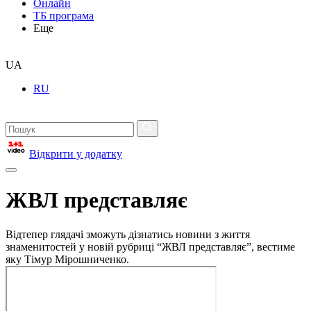
Онлайн
ТБ програма
Еще
UA
RU
Відкрити у додатку
ЖВЛ представляє
Відтепер глядачі зможуть дізнатись новини з життя
знаменитостей у новій рубриці “ЖВЛ представляє”, вестиме
яку Тімур Мірошниченко.