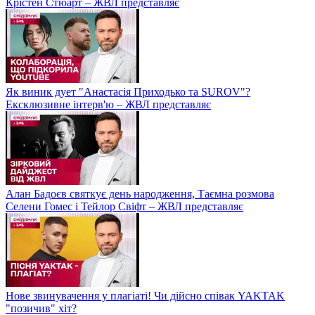
Крістен Стюарт – ЖВЛ представляє
Як виник дует "Анастасія Приходько та SUROV"?
Ексклюзивне інтерв'ю – ЖВЛ представляє
Алан Бадоєв святкує день народження, Таємна розмова
Селени Гомес і Тейлор Свіфт – ЖВЛ представляє
Нове звинувачення у плагіаті! Чи дійсно співак YAKTAK
"позичив" хіт?