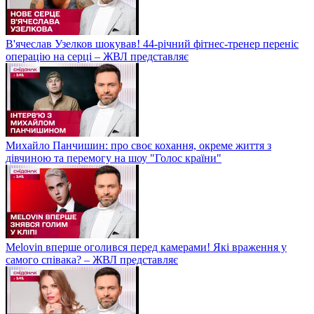
В'ячеслав Узелков шокував! 44-річний фітнес-тренер переніс
операцію на серці – ЖВЛ представляє
Михайло Панчишин: про своє кохання, окреме життя з
дівчиною та перемогу на шоу "Голос країни"
Melovin вперше оголився перед камерами! Які враження у
самого співака? – ЖВЛ представляє