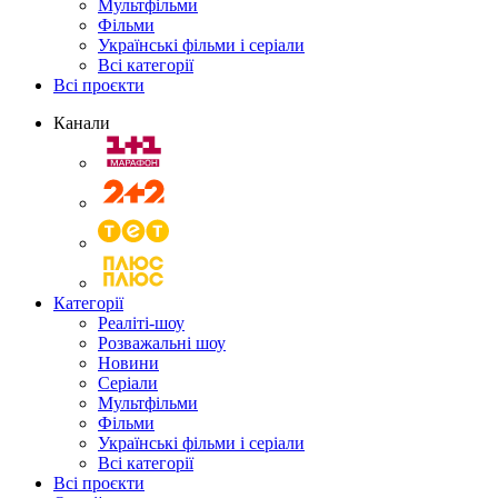
Мультфільми
Фільми
Українські фільми і серіали
Всі категорії
Всі проєкти
Канали
Категорії
Реаліті-шоу
Розважальні шоу
Новини
Серіали
Мультфільми
Фільми
Українські фільми і серіали
Всі категорії
Всі проєкти