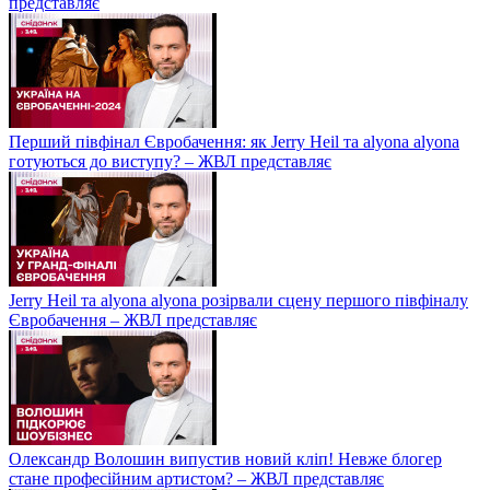
представляє
Перший півфінал Євробачення: як Jerry Heil та alyona alyona
готуються до виступу? – ЖВЛ представляє
Jerry Heil та аlyona аlyona розірвали сцену першого півфіналу
Євробачення – ЖВЛ представляє
Олександр Волошин випустив новий кліп! Невже блогер
стане професійним артистом? – ЖВЛ представляє