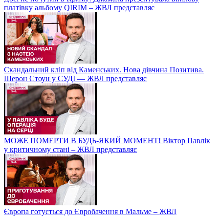
платівку альбому QIRIM – ЖВЛ представляє
Скандальний кліп від Каменських. Нова дівчина Позитива.
Шерон Стоун у СУДІ — ЖВЛ представляє
МОЖЕ ПОМЕРТИ В БУДЬ-ЯКИЙ МОМЕНТ! Віктор Павлік
у критичному стані – ЖВЛ представляє
Європа готується до Євробачення в Мальме – ЖВЛ