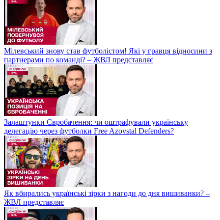
Мілевський знову став футболістом! Які у гравця відносини з
партнерами по команді? – ЖВЛ представляє
Залаштунки Євробачення: чи оштрафували українську
делегацію через футболки Free Azovstal Defenders?
Як вбирались українські зірки з нагоди до дня вишиванки? –
ЖВЛ представляє