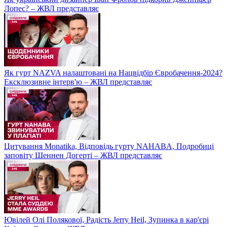
Лопес? – ЖВЛ представляє
Як гурт NAZVA налаштовані на Нацвідбір Євробачення-2024?
Ексклюзивне інтерв'ю – ЖВЛ представляє
Цитування Monatikа, Відповідь гурту NAHABA, Подробиці
заповіту Шеннен Догерті – ЖВЛ представляє
Ювілей Олі Полякової, Радість Jerry Heil, Зупинка в кар'єрі