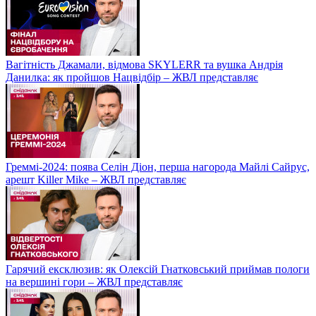
Вагітність Джамали, відмова SKYLERR та вушка Андрія
Данилка: як пройшов Нацвідбір – ЖВЛ представляє
Греммі-2024: поява Селін Діон, перша нагорода Майлі Сайрус,
арешт Killer Mike – ЖВЛ представляє
Гарячий ексклюзив: як Олексій Гнатковський приймав пологи
на вершині гори – ЖВЛ представляє