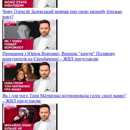
Чому Олексій Залевський мовчав про свою хворобу близько
року?
Прощання з Юрієм Ворожко, Винник "кинув" Полякову,
конкуренція на Євробаченні – ЖВЛ представляє
Як і для чого Тоня Матвієнко відтворювала голос своєї мами?
– ЖВЛ представляє