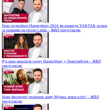
Нові подробиці Нацвідбору-2024: як команда YAKTAK полює
за правами на пісню Lalala – ЖВЛ представляє
Руслана запалила сцену Нацвідбору у Люксембурзі – ЖВЛ
представляє
Нове феєричне творіння: кому Муіньо зняла кліп? – ЖВЛ
представляє