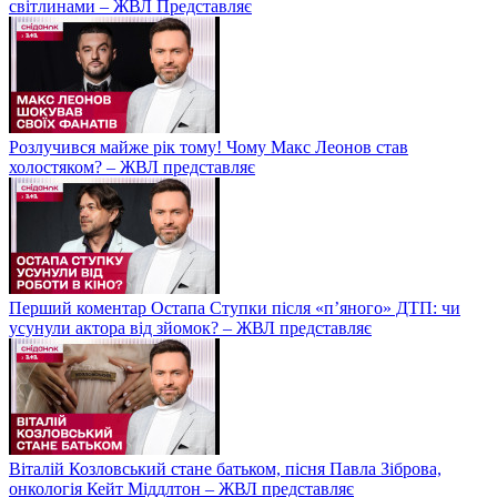
світлинами – ЖВЛ Представляє
Розлучився майже рік тому! Чому Макс Леонов став
холостяком? – ЖВЛ представляє
Перший коментар Остапа Ступки після «п’яного» ДТП: чи
усунули актора від зйомок? – ЖВЛ представляє
Віталій Козловський стане батьком, пісня Павла Зіброва,
онкологія Кейт Міддлтон – ЖВЛ представляє