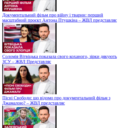
Документальний фільм про війну і тварин: перший
масштабний проєкт Антона Птушкіна – ЖВЛ представляє
Соломія Вітвіцька показала свого коханого, зірки дякують
ЗСУ – ЖВЛ Представляє
Пісні Свободи: що відомо про документальний фільм з
Джамалою? – ЖВЛ представляє