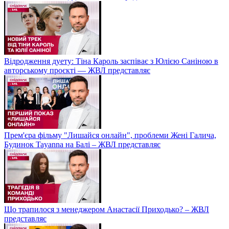
Відродження дуету: Тіна Кароль заспіває з Юлією Саніною в
авторському проєкті — ЖВЛ представляє
Прем'єра фільму "Лишайся онлайн", проблеми Жені Галича,
Будинок Tayanna на Балі – ЖВЛ представляє
Що трапилося з менеджером Анастасії Приходько? – ЖВЛ
представляє