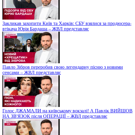
Закликав захопити Київ та Харків: СБУ взялися за продюсера-
втікача Юрія Бардаша – ЖВЛ представляє
Павло Зібров переробив свою легендарну пісню з новими
сенсами – ЖВЛ представляє
Голос ДЖАМАЛИ на київському вокзалі! А Павлік ВИЙШОВ
НА ЗВ'ЯЗОК після ОПЕРАЦІЇ – ЖВЛ представляє