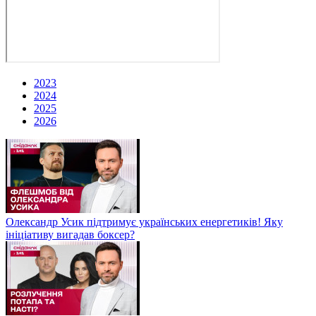
2023
2024
2025
2026
Олександр Усик підтримує українських енергетиків! Яку
ініціативу вигадав боксер?