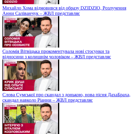
Михайло Хома відмовився від образу DZIDZIO, Розлучення
Анни Саліванчук – ЖВЛ представляє
Соломія Вітвіцька прокоментувала нові стосунки та
відносини з колишнім чоловіком – ЖВЛ представляє
Слова Сумської про скандал з донькою, нова пісня ДахаБраха,
скандал навколо Ріанни – ЖВЛ представляє