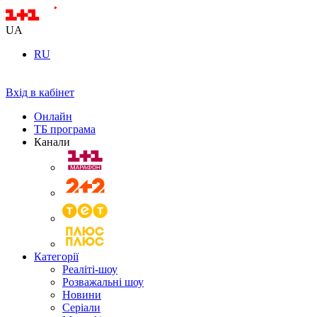
UA
RU
Вхід в кабінет
Онлайн
ТБ програма
Канали
Категорії
Реаліті-шоу
Розважальні шоу
Новини
Серіали