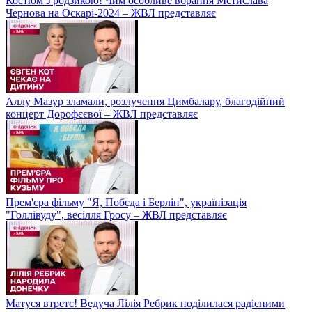
Костюм з родзикою! Чим особливе вбрання Мстислава
Чернова на Оскарі-2024 – ЖВЛ представляє
Аллу Мазур зламали, розлучення Цимбалару, благодійний
концерт Дорофєєвої – ЖВЛ представляє
Прем'єра фільму "Я, Побєда і Берлін", українізація
"Голлівуду", весілля Гросу – ЖВЛ представляє
Матуся втретє! Ведуча Лілія Ребрик поділилася радісними