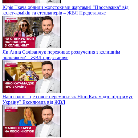
Юрія Ткача облили жорстокими жартами! "Просмажка" від
колег-коміків та стендаперів – ЖВЛ Представляє
Як Анна Саліванчук переживає розлучення з колишнім
чоловіком? – ЖВЛ представляє
Наш голос – це голос перемоги: як Ніно Катамадзе підтримує
Україну? Ексклюзив від ЖВЛ