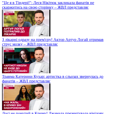
"Це я в Тіндері!": Леся Нікітюк закликала фанатів не
скаржитись на свою сторінку – ЖВЛ представляє
З лікарні одразу на прем'єру! Актор Артур Логай отримав
струс мозку – ЖВЛ представляє
Травма Катерини Кухар: артистка в сльозах звернулась до
фанатів – ЖВЛ представляє
Досі не почутий в Криму! Джамала презентувала вінілову