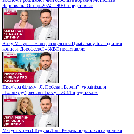
Костюм з родзикою! Чим особливе вбрання Мстислава
Чернова на Оскарі-2024 – ЖВЛ представляє
Аллу Мазур зламали, розлучення Цимбалару, благодійний
концерт Дорофєєвої – ЖВЛ представляє
Прем'єра фільму "Я, Побєда і Берлін", українізація
"Голлівуду", весілля Гросу – ЖВЛ представляє
Матуся втретє! Ведуча Лілія Ребрик поділилася радісними