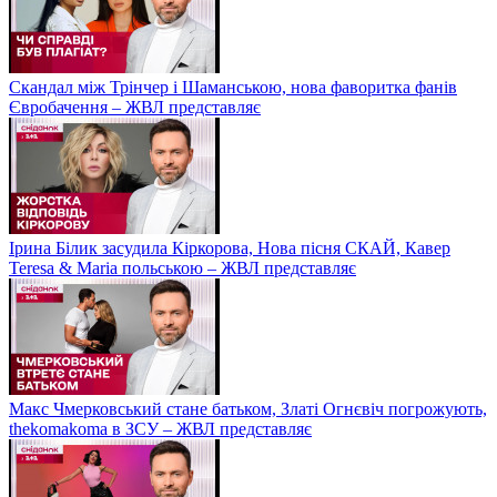
Скандал між Трінчер і Шаманською, нова фаворитка фанів
Євробачення – ЖВЛ представляє
Ірина Білик засудила Кіркорова, Нова пісня СКАЙ, Кавер
Teresa & Maria польською – ЖВЛ представляє
Макс Чмерковський стане батьком, Златі Огнєвіч погрожують,
thekomakoma в ЗСУ – ЖВЛ представляє