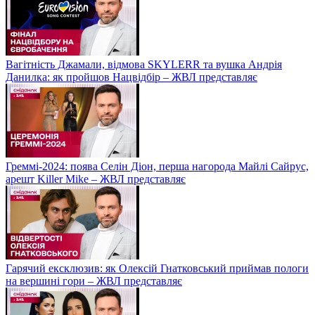
Вагітність Джамали, відмова SKYLERR та вушка Андрія
Данилка: як пройшов Нацвідбір – ЖВЛ представляє
Греммі-2024: поява Селін Діон, перша нагорода Майлі Сайрус,
арешт Killer Mike – ЖВЛ представляє
Гарячий ексклюзив: як Олексій Гнатковський приймав пологи
на вершині гори – ЖВЛ представляє