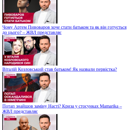
Чому Артем Пивоваров хоче стати батьком та як він готується
до цього? – ЖВЛ представляє
Віталій Козловський став батьком! Як назвали первістка?
Потап знайшов заміну Насті? Криза у стосунках Mamarika –
ЖВЛ представляє