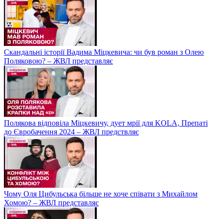
Скандальні історії Вадима Міцкевича: чи був роман з Олею
Поляковою? – ЖВЛ представляє
Полякова відповіла Міцкевичу, дует мрії для KOLA, Препаті
до Євробачення 2024 – ЖВЛ предствляє
Чому Оля Цибульська більше не хоче співати з Михайлом
Хомою? – ЖВЛ представляє