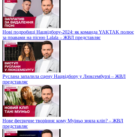
Нові подробиці Нацвідбору-2024: як команда YAKTAK полює
за правами на пісню Lalala – ЖВЛ представляє
Руслана запалила сцену Нацвідбору у Люксембурзі – ЖВЛ
представляє
Нове феєричне творіння: кому Муіньо зняла кліп? – ЖВЛ
представляє