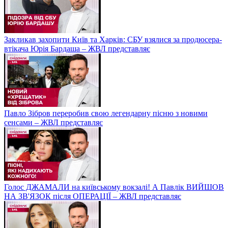
Закликав захопити Київ та Харків: СБУ взялися за продюсера-
втікача Юрія Бардаша – ЖВЛ представляє
Павло Зібров переробив свою легендарну пісню з новими
сенсами – ЖВЛ представляє
Голос ДЖАМАЛИ на київському вокзалі! А Павлік ВИЙШОВ
НА ЗВ'ЯЗОК після ОПЕРАЦІЇ – ЖВЛ представляє