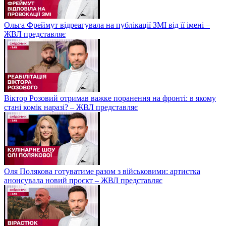
Ольга Фреймут відреагувала на публікації ЗМІ від її імені –
ЖВЛ представляє
Віктор Розовий отримав важке поранення на фронті: в якому
стані комік наразі? – ЖВЛ представляє
Оля Полякова готуватиме разом з військовими: артистка
анонсувала новий проєкт – ЖВЛ представляє