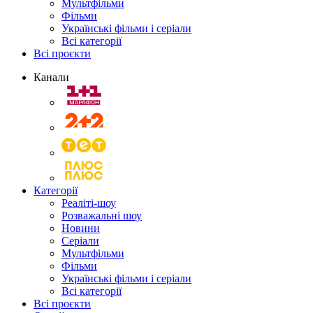
Мультфільми
Фільми
Українські фільми і серіали
Всі категорії
Всі проєкти
Канали
Категорії
Реаліті-шоу
Розважальні шоу
Новини
Серіали
Мультфільми
Фільми
Українські фільми і серіали
Всі категорії
Всі проєкти