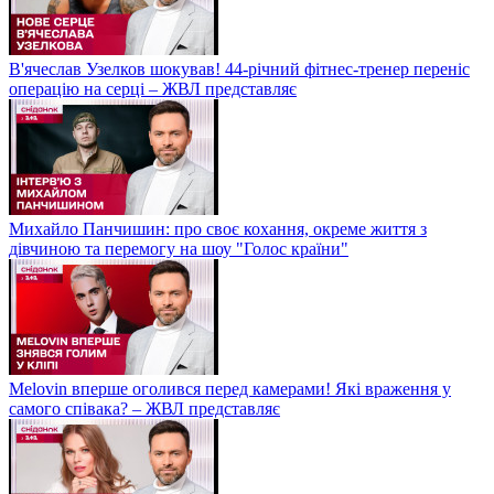
В'ячеслав Узелков шокував! 44-річний фітнес-тренер переніс
операцію на серці – ЖВЛ представляє
Михайло Панчишин: про своє кохання, окреме життя з
дівчиною та перемогу на шоу "Голос країни"
Melovin вперше оголився перед камерами! Які враження у
самого співака? – ЖВЛ представляє