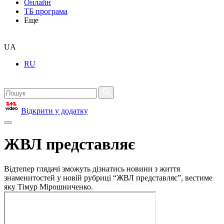
Онлайн
ТБ програма
Еще
UA
RU
Відкрити у додатку
ЖВЛ представляє
Відтепер глядачі зможуть дізнатись новини з життя
знаменитостей у новій рубриці “ЖВЛ представляє”, вестиме
яку Тімур Мірошниченко.