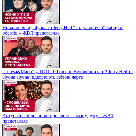
Нова пісня від alyona та Jerry Heil "Подоляночка" набирає
обертів – ЖВЛ представляє
"Teresa&Maria" у ТОП-100 пісень Великобританії! Jerry Heil та
alyona alyona підкорюють світові чарти
Артур Логай розповів про свою зламану руку – ЖВЛ
представляє