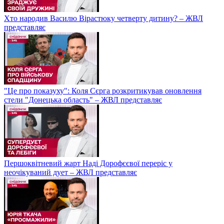
Хто народив Василю Вірастюку четверту дитину? – ЖВЛ
представляє
"Це про показуху": Коля Сєрга розкритикував оновлення
стели "Донецька область" – ЖВЛ представляє
Першоквітневий жарт Наді Дорофєєвої переріс у
неочікуваний дует – ЖВЛ представляє