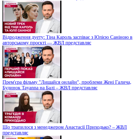
Відродження дуету: Тіна Кароль заспіває з Юлією Саніною в
авторському проєкті — ЖВЛ представляє
Прем'єра фільму "Лишайся онлайн", проблеми Жені Галича,
Будинок Tayanna на Балі – ЖВЛ представляє
Що трапилося з менеджером Анастасії Приходько? – ЖВЛ
представляє