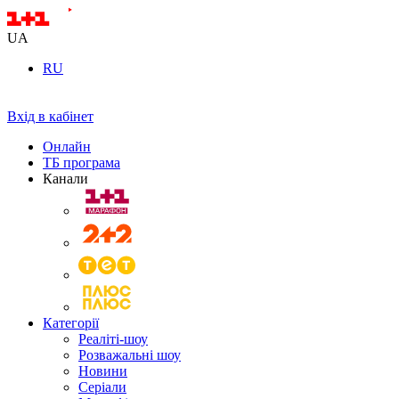
UA
RU
Вхід в кабінет
Онлайн
ТБ програма
Канали
Категорії
Реаліті-шоу
Розважальні шоу
Новини
Серіали