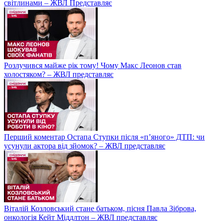
світлинами – ЖВЛ Представляє
Розлучився майже рік тому! Чому Макс Леонов став
холостяком? – ЖВЛ представляє
Перший коментар Остапа Ступки після «п’яного» ДТП: чи
усунули актора від зйомок? – ЖВЛ представляє
Віталій Козловський стане батьком, пісня Павла Зіброва,
онкологія Кейт Міддлтон – ЖВЛ представляє