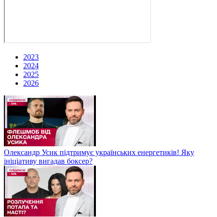
2023
2024
2025
2026
Олександр Усик підтримує українських енергетиків! Яку
ініціативу вигадав боксер?