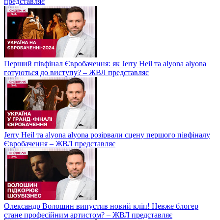
представляє
Перший півфінал Євробачення: як Jerry Heil та alyona alyona
готуються до виступу? – ЖВЛ представляє
Jerry Heil та аlyona аlyona розірвали сцену першого півфіналу
Євробачення – ЖВЛ представляє
Олександр Волошин випустив новий кліп! Невже блогер
стане професійним артистом? – ЖВЛ представляє