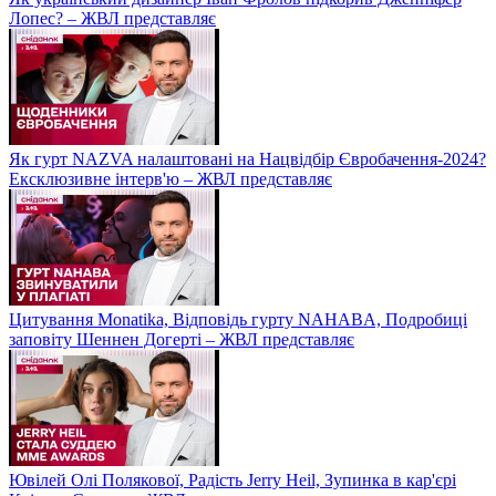
Лопес? – ЖВЛ представляє
Як гурт NAZVA налаштовані на Нацвідбір Євробачення-2024?
Ексклюзивне інтерв'ю – ЖВЛ представляє
Цитування Monatikа, Відповідь гурту NAHABA, Подробиці
заповіту Шеннен Догерті – ЖВЛ представляє
Ювілей Олі Полякової, Радість Jerry Heil, Зупинка в кар'єрі