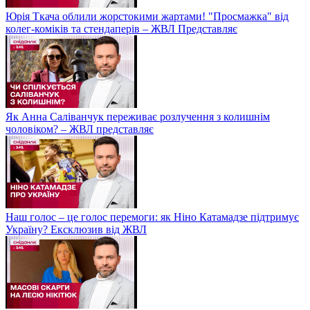
Юрія Ткача облили жорстокими жартами! "Просмажка" від
колег-коміків та стендаперів – ЖВЛ Представляє
Як Анна Саліванчук переживає розлучення з колишнім
чоловіком? – ЖВЛ представляє
Наш голос – це голос перемоги: як Ніно Катамадзе підтримує
Україну? Ексклюзив від ЖВЛ