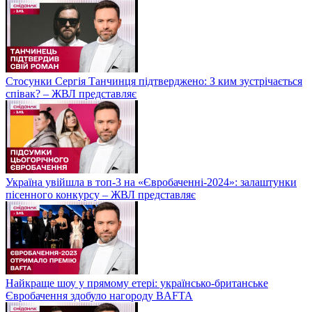
Стосунки Сергія Танчинця підтверджено: З ким зустрічається
співак? – ЖВЛ представляє
Україна увійшла в топ-3 на «Євробаченні-2024»: залаштунки
пісенного конкурсу – ЖВЛ представляє
Найкраще шоу у прямому етері: українсько-британське
Євробачення здобуло нагороду BAFTA