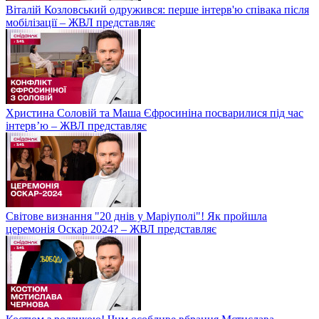
Віталій Козловський одружився: перше інтерв'ю співака після
мобілізації – ЖВЛ представляє
Христина Соловій та Маша Єфросиніна посварилися під час
інтерв’ю – ЖВЛ представляє
Світове визнання "20 днів у Маріуполі"! Як пройшла
церемонія Оскар 2024? – ЖВЛ представляє