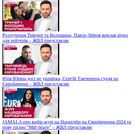
Розлучення Трінчер та Волошина, Павло Зібров виклав відео
для хейтерів – ЖВЛ представляє
Юля Юріна досі не українка, Сергій Танчинець суддя на
Євробаченні – ЖВЛ представляє
JAMALA про вибір журі на Нацвідбір на Євробачення-2024 та
нову пісню "Мій брате" – ЖВЛ представляє