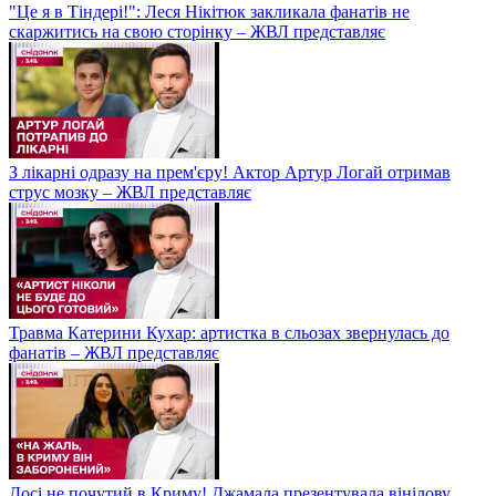
"Це я в Тіндері!": Леся Нікітюк закликала фанатів не
скаржитись на свою сторінку – ЖВЛ представляє
З лікарні одразу на прем'єру! Актор Артур Логай отримав
струс мозку – ЖВЛ представляє
Травма Катерини Кухар: артистка в сльозах звернулась до
фанатів – ЖВЛ представляє
Досі не почутий в Криму! Джамала презентувала вінілову