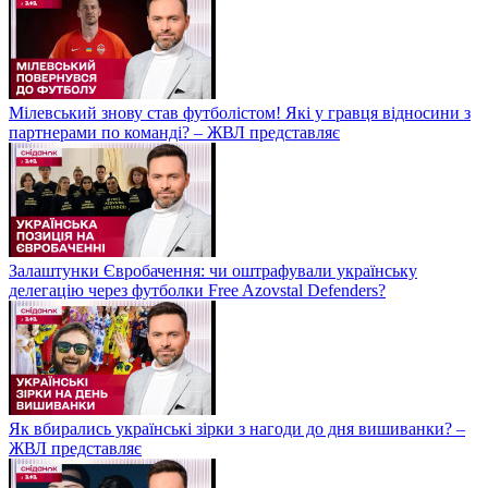
Мілевський знову став футболістом! Які у гравця відносини з
партнерами по команді? – ЖВЛ представляє
Залаштунки Євробачення: чи оштрафували українську
делегацію через футболки Free Azovstal Defenders?
Як вбирались українські зірки з нагоди до дня вишиванки? –
ЖВЛ представляє