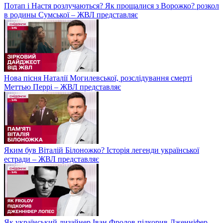
Потап і Настя розлучаються? Як прощалися з Ворожко? розкол
в родины Сумської – ЖВЛ представляє
Нова пісня Наталії Могилевської, розслідування смерті
Меттью Перрі – ЖВЛ представляє
Яким був Віталій Білоножко? Історія легенди української
естради – ЖВЛ представляє
Як український дизайнер Іван Фролов підкорив Дженніфер