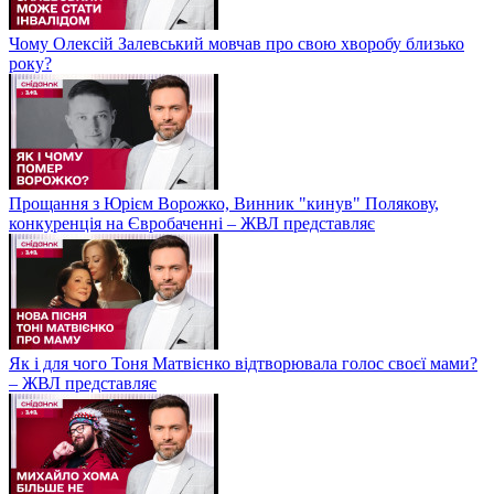
Чому Олексій Залевський мовчав про свою хворобу близько
року?
Прощання з Юрієм Ворожко, Винник "кинув" Полякову,
конкуренція на Євробаченні – ЖВЛ представляє
Як і для чого Тоня Матвієнко відтворювала голос своєї мами?
– ЖВЛ представляє