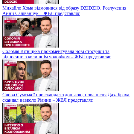
Михайло Хома відмовився від образу DZIDZIO, Розлучення
Анни Саліванчук – ЖВЛ представляє
Соломія Вітвіцька прокоментувала нові стосунки та
відносини з колишнім чоловіком – ЖВЛ представляє
Слова Сумської про скандал з донькою, нова пісня ДахаБраха,
скандал навколо Ріанни – ЖВЛ представляє