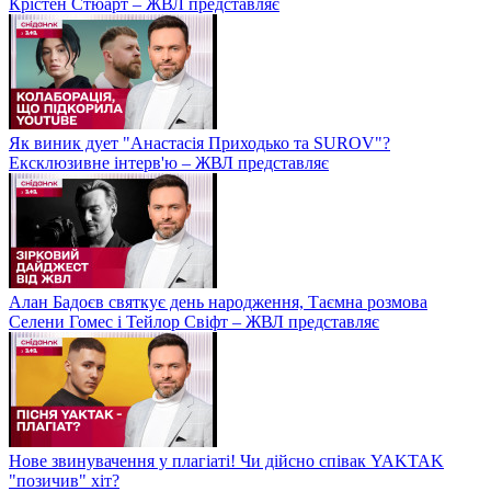
Крістен Стюарт – ЖВЛ представляє
Як виник дует "Анастасія Приходько та SUROV"?
Ексклюзивне інтерв'ю – ЖВЛ представляє
Алан Бадоєв святкує день народження, Таємна розмова
Селени Гомес і Тейлор Свіфт – ЖВЛ представляє
Нове звинувачення у плагіаті! Чи дійсно співак YAKTAK
"позичив" хіт?