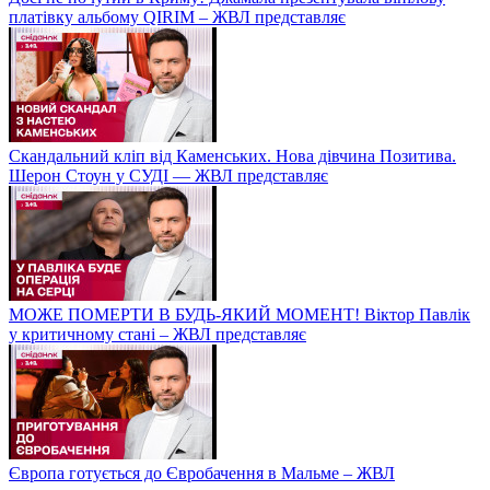
платівку альбому QIRIM – ЖВЛ представляє
Скандальний кліп від Каменських. Нова дівчина Позитива.
Шерон Стоун у СУДІ — ЖВЛ представляє
МОЖЕ ПОМЕРТИ В БУДЬ-ЯКИЙ МОМЕНТ! Віктор Павлік
у критичному стані – ЖВЛ представляє
Європа готується до Євробачення в Мальме – ЖВЛ