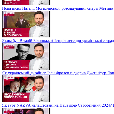
Нова пісня Наталії Могилевської, розслідування смерті Метть
Яким був Віталій Білоножко? Історія легенди української естр
Як український дизайнер Іван Фролов підкорив Дженніфер Ло
Як гурт NAZVA налаштовані на Нацвідбір Євробачення-2024? 