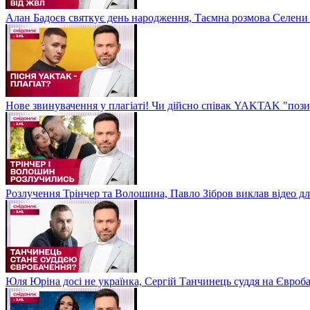
Алан Бадоєв святкує день народження, Таємна розмова Селени
Нове звинувачення у плагіаті! Чи дійсно співак YAKTAK "пози
Розлучення Трінчер та Волошина, Павло Зібров виклав відео д
Юля Юріна досі не українка, Сергій Танчинець суддя на Євроб