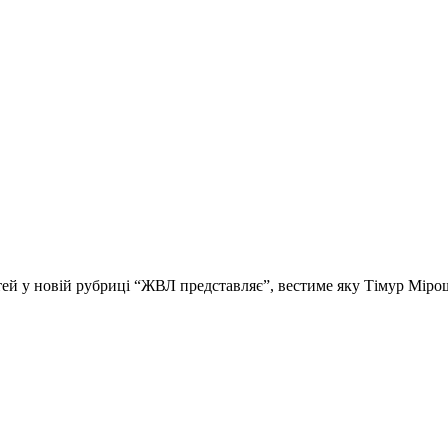
стей у новій рубриці “ЖВЛ представляє”, вестиме яку Тімур Мір