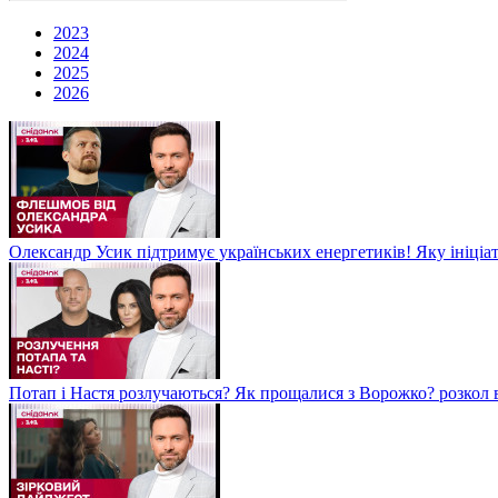
2023
2024
2025
2026
Олександр Усик підтримує українських енергетиків! Яку ініціа
Потап і Настя розлучаються? Як прощалися з Ворожко? розкол