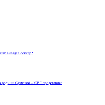
тиву вигадав боксер?
 в родины Сумської – ЖВЛ представляє