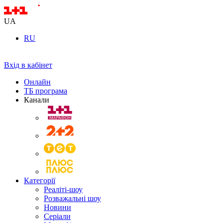
UA
RU
Вхід в кабінет
Онлайн
ТБ програма
Канали
Категорії
Реаліті-шоу
Розважальні шоу
Новини
Серіали