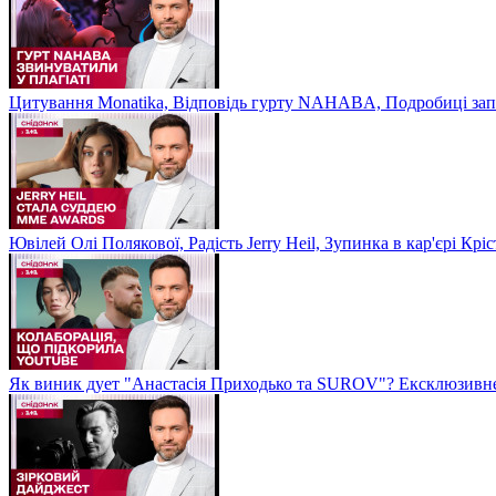
Цитування Monatikа, Відповідь гурту NAHABA, Подробиці зап
Ювілей Олі Полякової, Радість Jerry Heil, Зупинка в кар'єрі К
Як виник дует "Анастасія Приходько та SUROV"? Ексклюзивне