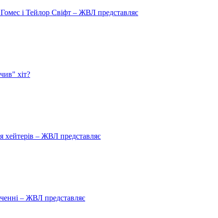
 Гомес і Тейлор Свіфт – ЖВЛ представляє
чив" хіт?
ля хейтерів – ЖВЛ представляє
аченні – ЖВЛ представляє