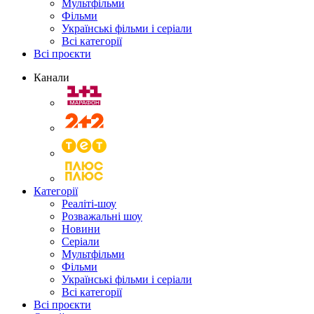
Мультфільми
Фільми
Українські фільми і серіали
Всі категорії
Всі проєкти
Канали
Категорії
Реаліті-шоу
Розважальні шоу
Новини
Серіали
Мультфільми
Фільми
Українські фільми і серіали
Всі категорії
Всі проєкти