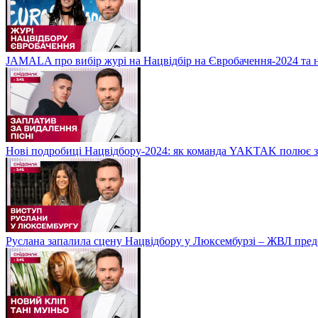
JAMALA про вибір журі на Нацвідбір на Євробачення-2024 та 
Нові подробиці Нацвідбору-2024: як команда YAKTAK полює за
Руслана запалила сцену Нацвідбору у Люксембурзі – ЖВЛ пред