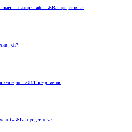
 Гомес і Тейлор Свіфт – ЖВЛ представляє
чив" хіт?
ля хейтерів – ЖВЛ представляє
аченні – ЖВЛ представляє