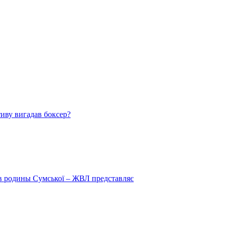
тиву вигадав боксер?
 в родины Сумської – ЖВЛ представляє