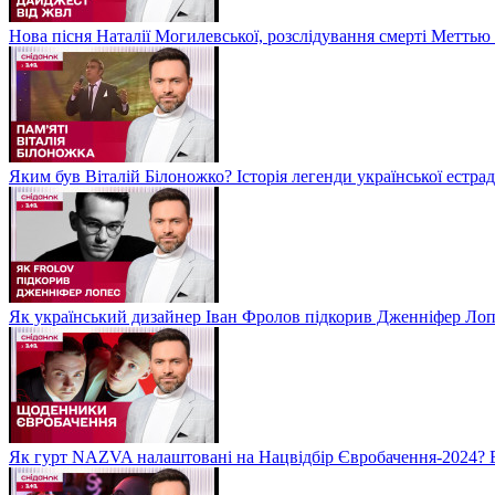
Нова пісня Наталії Могилевської, розслідування смерті Метть
Яким був Віталій Білоножко? Історія легенди української естр
Як український дизайнер Іван Фролов підкорив Дженніфер Ло
Як гурт NAZVA налаштовані на Нацвідбір Євробачення-2024? 