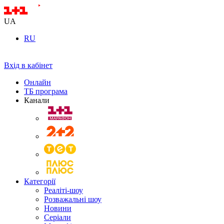
UA
RU
Вхід в кабінет
Онлайн
ТБ програма
Канали
Категорії
Реаліті-шоу
Розважальні шоу
Новини
Серіали