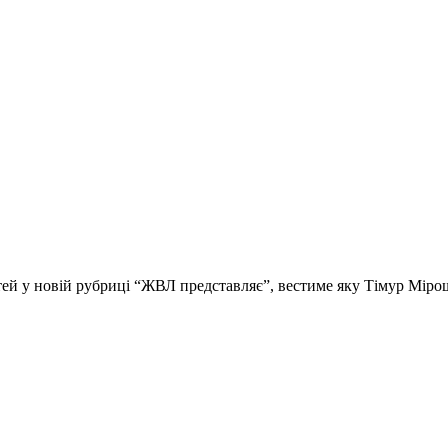
стей у новій рубриці “ЖВЛ представляє”, вестиме яку Тімур Мір