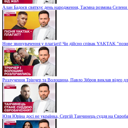
Алан Бадоєв святкує день народження, Таємна розмова Селени
Нове звинувачення у плагіаті! Чи дійсно співак YAKTAK "пози
Розлучення Трінчер та Волошина, Павло Зібров виклав відео д
Юля Юріна досі не українка, Сергій Танчинець суддя на Євроб