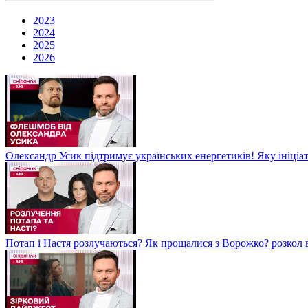
2023
2024
2025
2026
Олександр Усик підтримує українських енергетиків! Яку ініціа
Потап і Настя розлучаються? Як прощалися з Ворожко? розкол