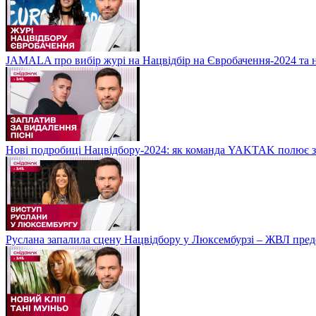
JAMALA про вибір журі на Нацвідбір на Євробачення-2024 та 
Нові подробиці Нацвідбору-2024: як команда YAKTAK полює за
Руслана запалила сцену Нацвідбору у Люксембурзі – ЖВЛ пред