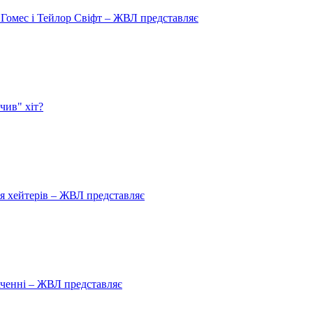
 Гомес і Тейлор Свіфт – ЖВЛ представляє
чив" хіт?
ля хейтерів – ЖВЛ представляє
аченні – ЖВЛ представляє