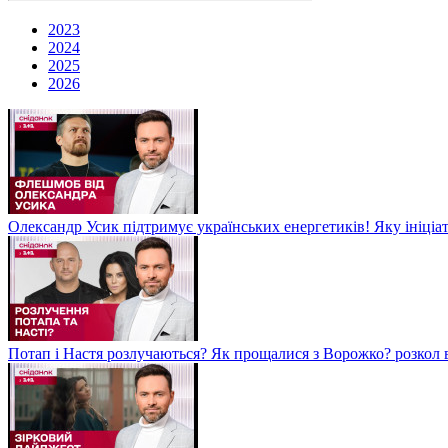
2023
2024
2025
2026
Олександр Усик підтримує українських енергетиків! Яку ініціа
Потап і Настя розлучаються? Як прощалися з Ворожко? розкол