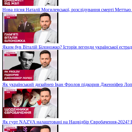
Нова пісня Наталії Могилевської, розслідування смерті Метть
Яким був Віталій Білоножко? Історія легенди української естр
Як український дизайнер Іван Фролов підкорив Дженніфер Ло
Як гурт NAZVA налаштовані на Нацвідбір Євробачення-2024? 