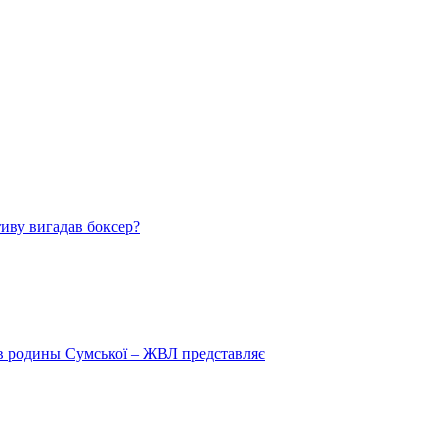
тиву вигадав боксер?
 в родины Сумської – ЖВЛ представляє