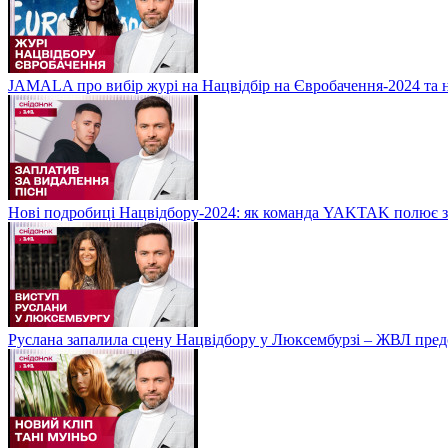
JAMALA про вибір журі на Нацвідбір на Євробачення-2024 та 
Нові подробиці Нацвідбору-2024: як команда YAKTAK полює за
Руслана запалила сцену Нацвідбору у Люксембурзі – ЖВЛ пред