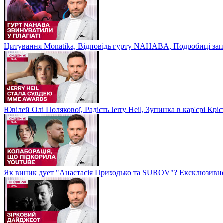
Цитування Monatikа, Відповідь гурту NAHABA, Подробиці зап
Ювілей Олі Полякової, Радість Jerry Heil, Зупинка в кар'єрі К
Як виник дует "Анастасія Приходько та SUROV"? Ексклюзивне