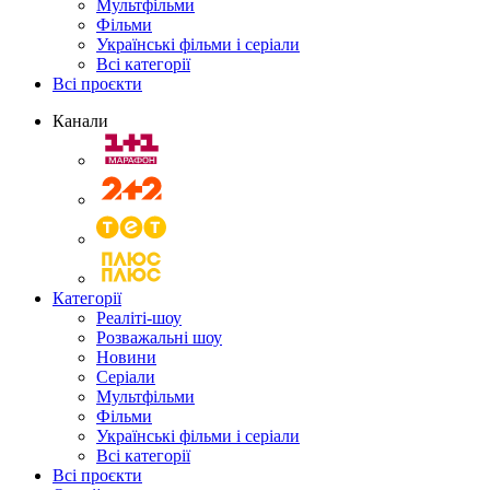
Мультфільми
Фільми
Українські фільми і серіали
Всі категорії
Всі проєкти
Канали
Категорії
Реаліті-шоу
Розважальні шоу
Новини
Серіали
Мультфільми
Фільми
Українські фільми і серіали
Всі категорії
Всі проєкти