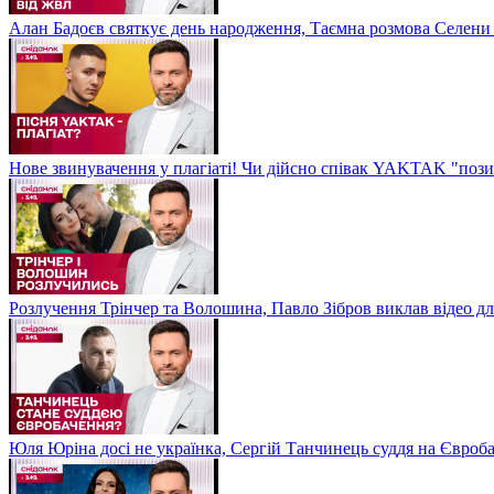
Алан Бадоєв святкує день народження, Таємна розмова Селени
Нове звинувачення у плагіаті! Чи дійсно співак YAKTAK "пози
Розлучення Трінчер та Волошина, Павло Зібров виклав відео д
Юля Юріна досі не українка, Сергій Танчинець суддя на Євроб