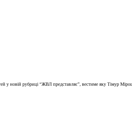
стей у новій рубриці “ЖВЛ представляє”, вестиме яку Тімур Мір