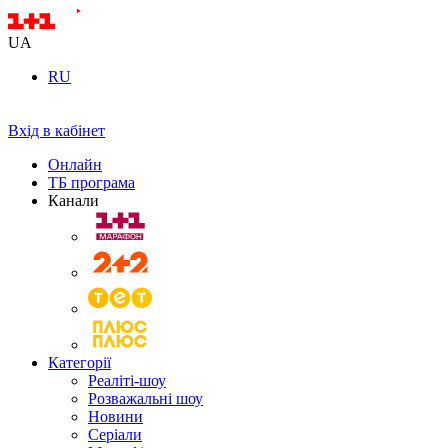
UA
RU
Вхід в кабінет
Онлайн
ТБ програма
Канали
Категорії
Реаліті-шоу
Розважальні шоу
Новини
Серіали