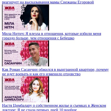
реагирует на высказывания мамы Снежаны Егоровой
Мила Нитич: Я влезла в отношения, которые избили меня
гораздо больше, чем отношения с Бебешко
Как Роман Сасанчин обжился в выигранной квартире, почему
не идет воевать и как его изменило отцовство
Настя Цимбалару о собственном жилье и съемках в Женском
докторе: Я не спала первых дней 10 вообще