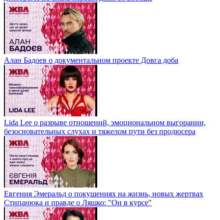
Алан Бадоев о документальном проекте Довга доба
Lida Lee о разрыве отношений, эмоциональном выгорании,
безосновательных слухах и тяжелом пути без продюсера
Евгения Эмеральд о покушениях на жизнь, новых жертвах
Стипанюка и правде о Ляшко: "Он в курсе"