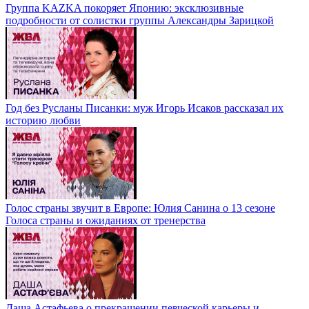
Группа KAZKA покоряет Японию: эксклюзивные
подробности от солистки группы Александры Зарицкой
Год без Русланы Писанки: муж Игорь Исаков рассказал их
историю любви
Голос страны звучит в Европе: Юлия Санина о 13 сезоне
Голоса страны и ожиданиях от тренерства
Даша Астафьева о прекращении певческой карьеры и