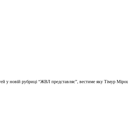
стей у новій рубриці “ЖВЛ представляє”, вестиме яку Тімур Мір