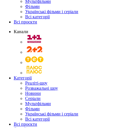
Мультфільми
Фільми
Українські фільми і серіали
Всі категорії
Всі проєкти
Канали
Категорії
Реаліті-шоу
Розважальні шоу
Новини
Серіали
Мультфільми
Фільми
Українські фільми і серіали
Всі категорії
Всі проєкти