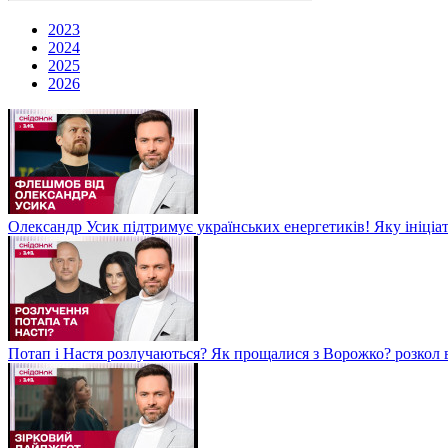
2023
2024
2025
2026
Олександр Усик підтримує українських енергетиків! Яку ініціа
Потап і Настя розлучаються? Як прощалися з Ворожко? розкол