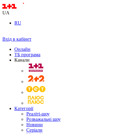
UA
RU
Вхід в кабінет
Онлайн
ТБ програма
Канали
Категорії
Реаліті-шоу
Розважальні шоу
Новини
Серіали