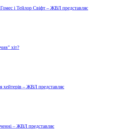
 Гомес і Тейлор Свіфт – ЖВЛ представляє
чив" хіт?
ля хейтерів – ЖВЛ представляє
аченні – ЖВЛ представляє