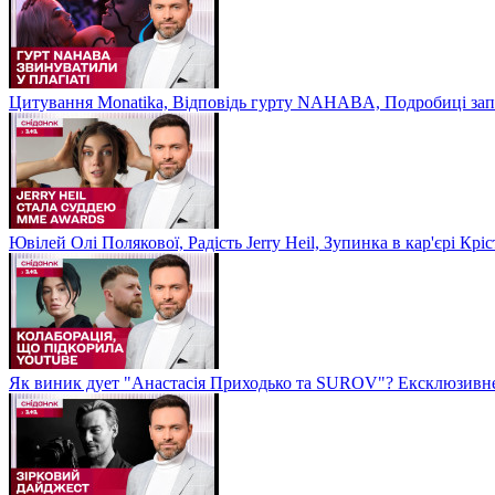
Цитування Monatikа, Відповідь гурту NAHABA, Подробиці зап
Ювілей Олі Полякової, Радість Jerry Heil, Зупинка в кар'єрі К
Як виник дует "Анастасія Приходько та SUROV"? Ексклюзивне