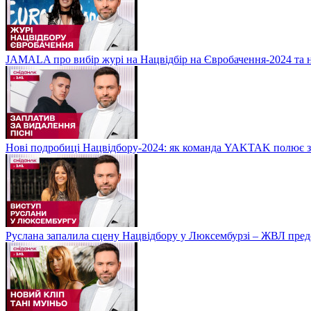
JAMALA про вибір журі на Нацвідбір на Євробачення-2024 та 
Нові подробиці Нацвідбору-2024: як команда YAKTAK полює за
Руслана запалила сцену Нацвідбору у Люксембурзі – ЖВЛ пред