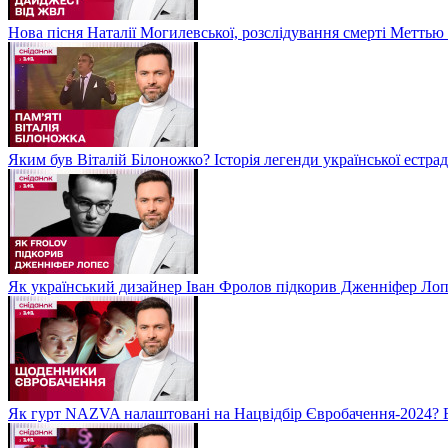
Нова пісня Наталії Могилевської, розслідування смерті Метть
Яким був Віталій Білоножко? Історія легенди української естр
Як український дизайнер Іван Фролов підкорив Дженніфер Ло
Як гурт NAZVA налаштовані на Нацвідбір Євробачення-2024? 