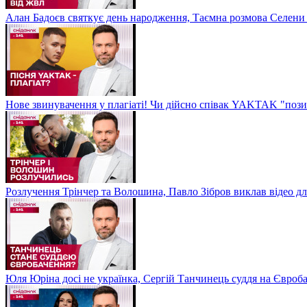
Алан Бадоєв святкує день народження, Таємна розмова Селени
Нове звинувачення у плагіаті! Чи дійсно співак YAKTAK "пози
Розлучення Трінчер та Волошина, Павло Зібров виклав відео д
Юля Юріна досі не українка, Сергій Танчинець суддя на Євроб