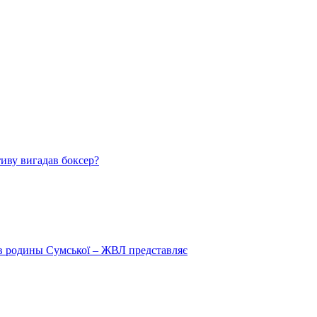
тиву вигадав боксер?
 в родины Сумської – ЖВЛ представляє