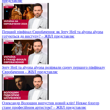
представляє
Перший півфінал Євробачення: як Jerry Heil та alyona alyona
готуються до виступу? – ЖВЛ представляє
Jerry Heil та аlyona аlyona розірвали сцену першого півфіналу
Євробачення – ЖВЛ представляє
Олександр Волошин випустив новий кліп! Невже блогер
стане професійним артистом? – ЖВЛ представляє