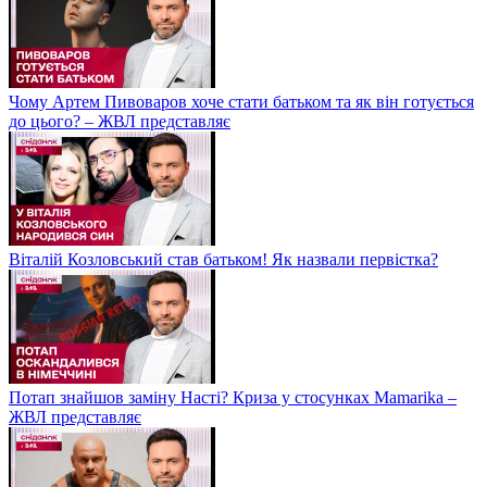
Чому Артем Пивоваров хоче стати батьком та як він готується
до цього? – ЖВЛ представляє
Віталій Козловський став батьком! Як назвали первістка?
Потап знайшов заміну Насті? Криза у стосунках Mamarika –
ЖВЛ представляє