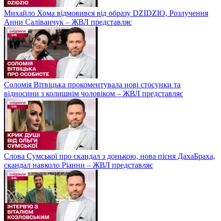
Михайло Хома відмовився від образу DZIDZIO, Розлучення
Анни Саліванчук – ЖВЛ представляє
Соломія Вітвіцька прокоментувала нові стосунки та
відносини з колишнім чоловіком – ЖВЛ представляє
Слова Сумської про скандал з донькою, нова пісня ДахаБраха,
скандал навколо Ріанни – ЖВЛ представляє