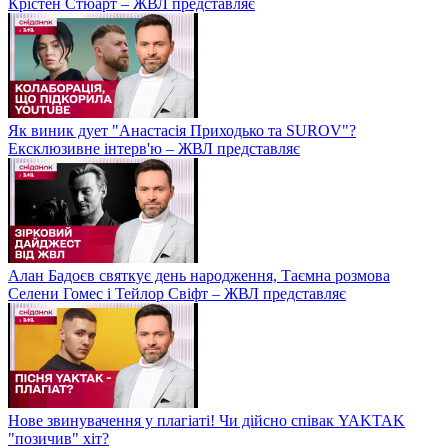
Крістен Стюарт – ЖВЛ представляє
Як виник дует "Анастасія Приходько та SUROV"?
Ексклюзивне інтерв'ю – ЖВЛ представляє
Алан Бадоєв святкує день народження, Таємна розмова
Селени Гомес і Тейлор Свіфт – ЖВЛ представляє
Нове звинувачення у плагіаті! Чи дійсно співак YAKTAK
"позичив" хіт?