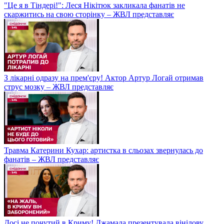
"Це я в Тіндері!": Леся Нікітюк закликала фанатів не
скаржитись на свою сторінку – ЖВЛ представляє
З лікарні одразу на прем'єру! Актор Артур Логай отримав
струс мозку – ЖВЛ представляє
Травма Катерини Кухар: артистка в сльозах звернулась до
фанатів – ЖВЛ представляє
Досі не почутий в Криму! Джамала презентувала вінілову