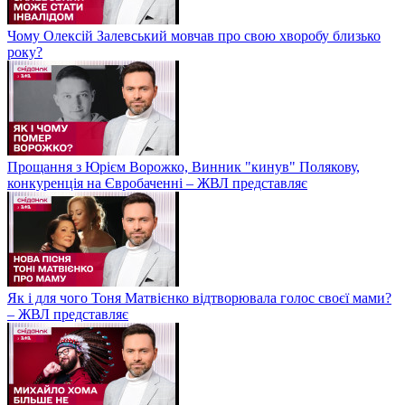
Чому Олексій Залевський мовчав про свою хворобу близько
року?
Прощання з Юрієм Ворожко, Винник "кинув" Полякову,
конкуренція на Євробаченні – ЖВЛ представляє
Як і для чого Тоня Матвієнко відтворювала голос своєї мами?
– ЖВЛ представляє