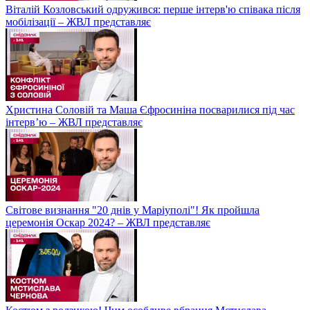
Віталій Козловський одружився: перше інтерв'ю співака після
мобілізації – ЖВЛ представляє
Христина Соловій та Маша Єфросиніна посварилися під час
інтерв’ю – ЖВЛ представляє
Світове визнання "20 днів у Маріуполі"! Як пройшла
церемонія Оскар 2024? – ЖВЛ представляє