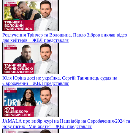
Розлучення Трінчер та Волошина, Павло Зібров виклав відео
для хейтерів – ЖВЛ представляє
Юля Юріна досі не українка, Сергій Танчинець суддя на
Євробаченні – ЖВЛ представляє
JAMALA про вибір журі на Нацвідбір на Євробачення-2024 та
нову пісню "Мій брате" – ЖВЛ представляє