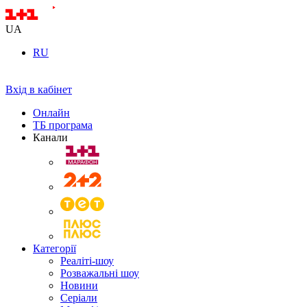
UA
RU
Вхід в кабінет
Онлайн
ТБ програма
Канали
Категорії
Реаліті-шоу
Розважальні шоу
Новини
Серіали