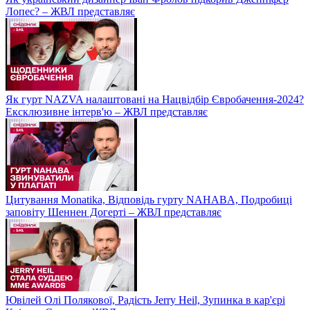
Лопес? – ЖВЛ представляє
Як гурт NAZVA налаштовані на Нацвідбір Євробачення-2024?
Ексклюзивне інтерв'ю – ЖВЛ представляє
Цитування Monatikа, Відповідь гурту NAHABA, Подробиці
заповіту Шеннен Догерті – ЖВЛ представляє
Ювілей Олі Полякової, Радість Jerry Heil, Зупинка в кар'єрі