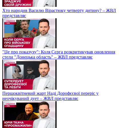
Хто народив Василю Вірастюку четверту дитину? – ЖВЛ
представляє
"Це про показуху": Коля Сєрга розкритикував оновлення
стели "Донецька область" – ЖВЛ представляє
Першоквітневий жарт Наді Дорофєєвої переріс у
неочікуваний дует – ЖВЛ представляє