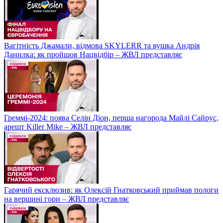
Вагітність Джамали, відмова SKYLERR та вушка Андрія
Данилка: як пройшов Нацвідбір – ЖВЛ представляє
Греммі-2024: поява Селін Діон, перша нагорода Майлі Сайрус,
арешт Killer Mike – ЖВЛ представляє
Гарячий ексклюзив: як Олексій Гнатковський приймав пологи
на вершині гори – ЖВЛ представляє