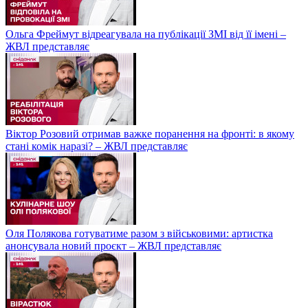
Ольга Фреймут відреагувала на публікації ЗМІ від її імені –
ЖВЛ представляє
Віктор Розовий отримав важке поранення на фронті: в якому
стані комік наразі? – ЖВЛ представляє
Оля Полякова готуватиме разом з військовими: артистка
анонсувала новий проєкт – ЖВЛ представляє