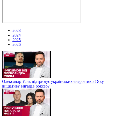
2023
2024
2025
2026
Олександр Усик підтримує українських енергетиків! Яку
ініціативу вигадав боксер?