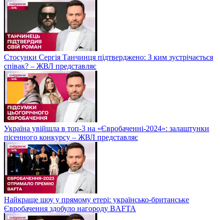
Стосунки Сергія Танчинця підтверджено: З ким зустрічається
співак? – ЖВЛ представляє
Україна увійшла в топ-3 на «Євробаченні-2024»: залаштунки
пісенного конкурсу – ЖВЛ представляє
Найкраще шоу у прямому етері: українсько-британське
Євробачення здобуло нагороду BAFTA