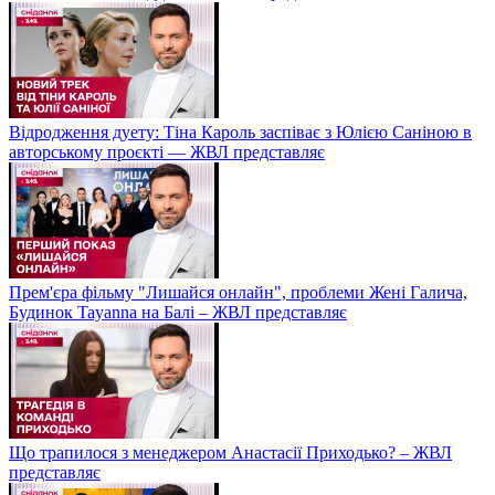
Відродження дуету: Тіна Кароль заспіває з Юлією Саніною в
авторському проєкті — ЖВЛ представляє
Прем'єра фільму "Лишайся онлайн", проблеми Жені Галича,
Будинок Tayanna на Балі – ЖВЛ представляє
Що трапилося з менеджером Анастасії Приходько? – ЖВЛ
представляє