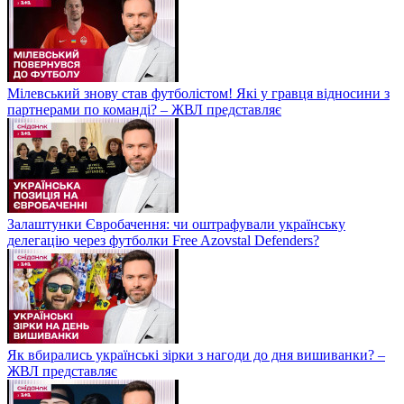
Мілевський знову став футболістом! Які у гравця відносини з
партнерами по команді? – ЖВЛ представляє
Залаштунки Євробачення: чи оштрафували українську
делегацію через футболки Free Azovstal Defenders?
Як вбирались українські зірки з нагоди до дня вишиванки? –
ЖВЛ представляє