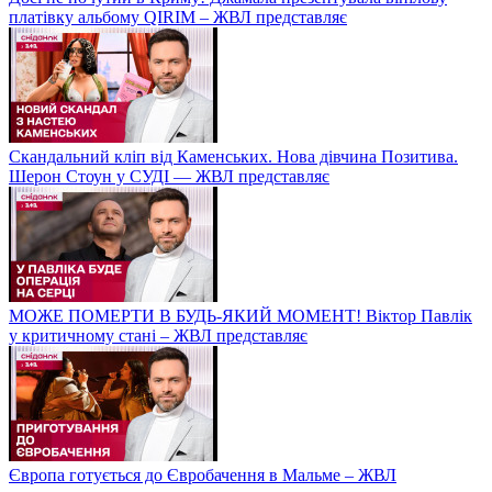
платівку альбому QIRIM – ЖВЛ представляє
Скандальний кліп від Каменських. Нова дівчина Позитива.
Шерон Стоун у СУДІ — ЖВЛ представляє
МОЖЕ ПОМЕРТИ В БУДЬ-ЯКИЙ МОМЕНТ! Віктор Павлік
у критичному стані – ЖВЛ представляє
Європа готується до Євробачення в Мальме – ЖВЛ