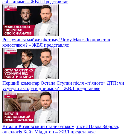
світлинами – ЖВЛ Представляє
Розлучився майже рік тому! Чому Макс Леонов став
холостяком? – ЖВЛ представляє
Перший коментар Остапа Ступки після «п’яного» ДТП: чи
усунули актора від зйомок? – ЖВЛ представляє
Віталій Козловський стане батьком, пісня Павла Зіброва,
онкологія Кейт Міддлтон – ЖВЛ представляє