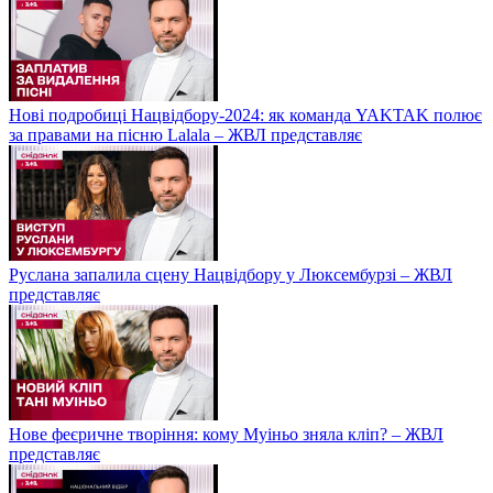
Нові подробиці Нацвідбору-2024: як команда YAKTAK полює
за правами на пісню Lalala – ЖВЛ представляє
Руслана запалила сцену Нацвідбору у Люксембурзі – ЖВЛ
представляє
Нове феєричне творіння: кому Муіньо зняла кліп? – ЖВЛ
представляє