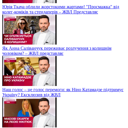
Юрія Ткача облили жорстокими жартами! "Просмажка" від
колег-коміків та стендаперів – ЖВЛ Представляє
Як Анна Саліванчук переживає розлучення з колишнім
чоловіком? – ЖВЛ представляє
Наш голос – це голос перемоги: як Ніно Катамадзе підтримує
Україну? Ексклюзив від ЖВЛ