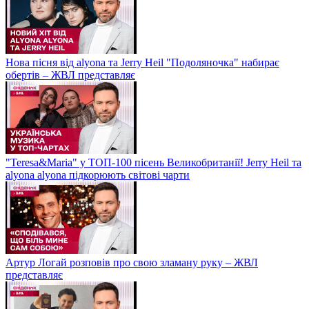
Нова пісня від alyona та Jerry Heil "Подоляночка" набирає
обертів – ЖВЛ представляє
"Teresa&Maria" у ТОП-100 пісень Великобританії! Jerry Heil та
alyona alyona підкорюють світові чарти
Артур Логай розповів про свою зламану руку – ЖВЛ
представляє