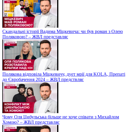
Скандальні історії Вадима Міцкевича: чи був роман з Олею
Поляковою? – ЖВЛ представляє
Полякова відповіла Міцкевичу, дует мрії для KOLA, Препаті
до Євробачення 2024 – ЖВЛ предствляє
Чому Оля Цибульська більше не хоче співати з Михайлом
Хомою? – ЖВЛ представляє