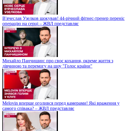
В'ячеслав Узелков шокував! 44-річний фітнес-тренер переніс
операцію на серці – ЖВЛ представляє
Михайло Панчишин: про своє кохання, окреме життя з
дівчиною та перемогу на шоу "Голос країни"
Melovin вперше оголився перед камерами! Які враження у
самого співака? – ЖВЛ представляє