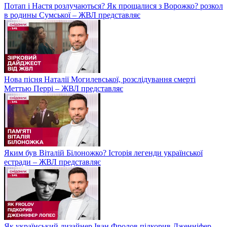
Потап і Настя розлучаються? Як прощалися з Ворожко? розкол
в родины Сумської – ЖВЛ представляє
Нова пісня Наталії Могилевської, розслідування смерті
Меттью Перрі – ЖВЛ представляє
Яким був Віталій Білоножко? Історія легенди української
естради – ЖВЛ представляє
Як український дизайнер Іван Фролов підкорив Дженніфер