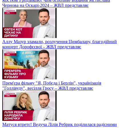
Костюм з родзикою! Чим особливе вбрання Мстислава
Чернова на Оскарі-2024 – ЖВЛ представляє
Аллу Мазур зламали, розлучення Цимбалару, благодійний
концерт Дорофєєвої – ЖВЛ представляє
Прем'єра фільму "Я, Побєда і Берлін", українізація
"Голлівуду", весілля Гросу – ЖВЛ представляє
Матуся втретє! Ведуча Лілія Ребрик поділилася радісними