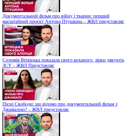
Документальний фільм про війну і тварин: перший
масштабний проєкт Антона Птушкіна – ЖВЛ представляє
Соломія Вітвіцька показала свого коханого, зірки дякують
ЗСУ – ЖВЛ Представляє
Пісні Свободи: що відомо про документальний фільм з
Джамалою? – ЖВЛ представляє