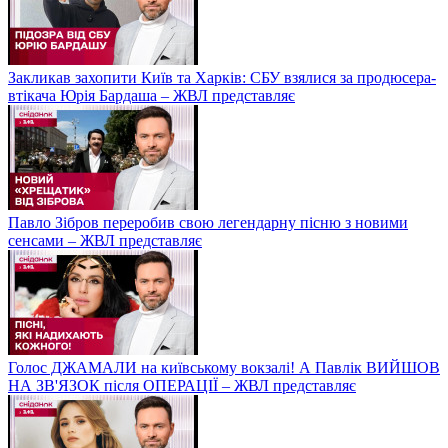
Закликав захопити Київ та Харків: СБУ взялися за продюсера-
втікача Юрія Бардаша – ЖВЛ представляє
Павло Зібров переробив свою легендарну пісню з новими
сенсами – ЖВЛ представляє
Голос ДЖАМАЛИ на київському вокзалі! А Павлік ВИЙШОВ
НА ЗВ'ЯЗОК після ОПЕРАЦІЇ – ЖВЛ представляє