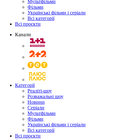
Мультфільми
Фільми
Українські фільми і серіали
Всі категорії
Всі проєкти
Канали
Категорії
Реаліті-шоу
Розважальні шоу
Новини
Серіали
Мультфільми
Фільми
Українські фільми і серіали
Всі категорії
Всі проєкти