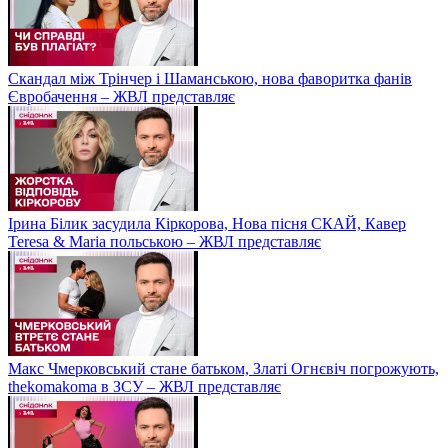
Скандал між Трінчер і Шаманською, нова фаворитка фанів
Євробачення – ЖВЛ представляє
Ірина Білик засудила Кіркорова, Нова пісня СКАЙ, Кавер
Teresa & Maria польською – ЖВЛ представляє
Макс Чмерковський стане батьком, Златі Огнєвіч погрожують,
thekomakoma в ЗСУ – ЖВЛ представляє