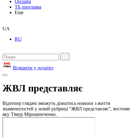
Онлайн
ТБ програма
Еще
UA
RU
Відкрити у додатку
ЖВЛ представляє
Відтепер глядачі зможуть дізнатись новини з життя
знаменитостей у новій рубриці “ЖВЛ представляє”, вестиме
яку Тімур Мірошниченко.