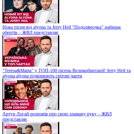
Нова пісня від alyona та Jerry Heil "Подоляночка" набирає
обертів – ЖВЛ представляє
"Teresa&Maria" у ТОП-100 пісень Великобританії! Jerry Heil та
alyona alyona підкорюють світові чарти
Артур Логай розповів про свою зламану руку – ЖВЛ
представляє