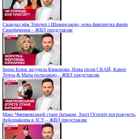
Скандал між Трінчер і Шаманською, нова фаворитка фанів
Євробачення – ЖВЛ представляє
Ірина Білик засудила Кіркорова, Нова пісня СКАЙ, Кавер
Teresa & Maria польською – ЖВЛ представляє
Макс Чмерковський стане батьком, Златі Огнєвіч погрожують,
thekomakoma в ЗСУ – ЖВЛ представляє