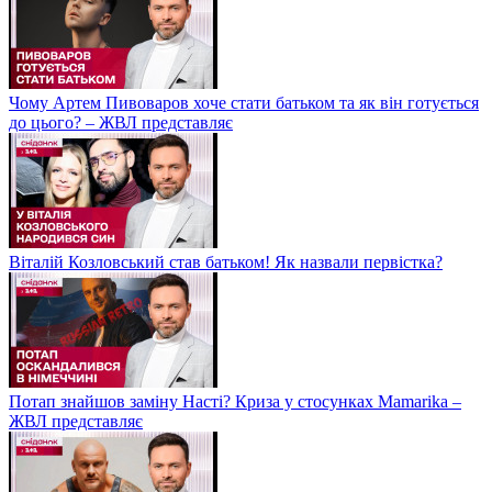
Чому Артем Пивоваров хоче стати батьком та як він готується
до цього? – ЖВЛ представляє
Віталій Козловський став батьком! Як назвали первістка?
Потап знайшов заміну Насті? Криза у стосунках Mamarika –
ЖВЛ представляє