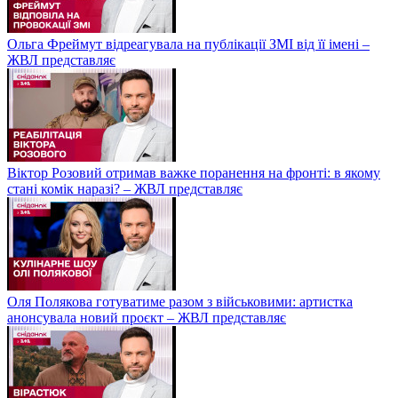
Ольга Фреймут відреагувала на публікації ЗМІ від її імені –
ЖВЛ представляє
Віктор Розовий отримав важке поранення на фронті: в якому
стані комік наразі? – ЖВЛ представляє
Оля Полякова готуватиме разом з військовими: артистка
анонсувала новий проєкт – ЖВЛ представляє