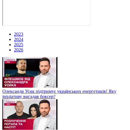
2023
2024
2025
2026
Олександр Усик підтримує українських енергетиків! Яку
ініціативу вигадав боксер?