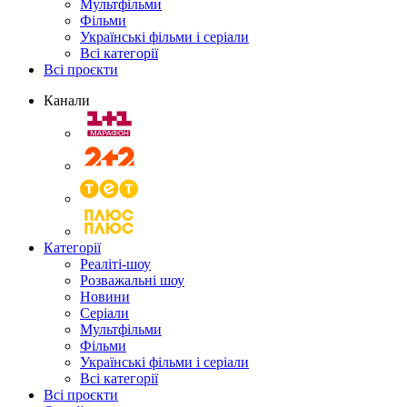
Мультфільми
Фільми
Українські фільми і серіали
Всі категорії
Всі проєкти
Канали
Категорії
Реаліті-шоу
Розважальні шоу
Новини
Серіали
Мультфільми
Фільми
Українські фільми і серіали
Всі категорії
Всі проєкти