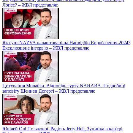
Лопес? – ЖВЛ представляє
Як гурт NAZVA налаштовані на Нацвідбір Євробачення-2024?
Ексклюзивне інтерв'ю – ЖВЛ представляє
Цитування Monatikа, Відповідь гурту NAHABA, Подробиці
заповіту Шеннен Догерті – ЖВЛ представляє
Ювілей Олі Полякової, Радість Jerry Heil, Зупинка в кар'єрі