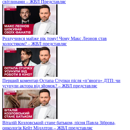
світлинами – ЖВЛ Представляє
Розлучився майже рік тому! Чому Макс Леонов став
холостяком? – ЖВЛ представляє
Перший коментар Остапа Ступки після «п’яного» ДТП: чи
усунули актора від зйомок? – ЖВЛ представляє
Віталій Козловський стане батьком, пісня Павла Зіброва,
онкологія Кейт Міддлтон – ЖВЛ представляє