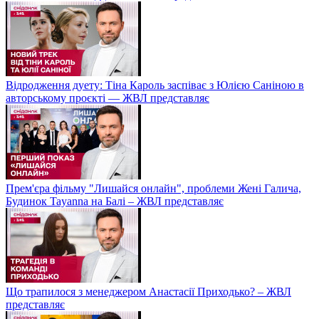
Відродження дуету: Тіна Кароль заспіває з Юлією Саніною в
авторському проєкті — ЖВЛ представляє
Прем'єра фільму "Лишайся онлайн", проблеми Жені Галича,
Будинок Tayanna на Балі – ЖВЛ представляє
Що трапилося з менеджером Анастасії Приходько? – ЖВЛ
представляє