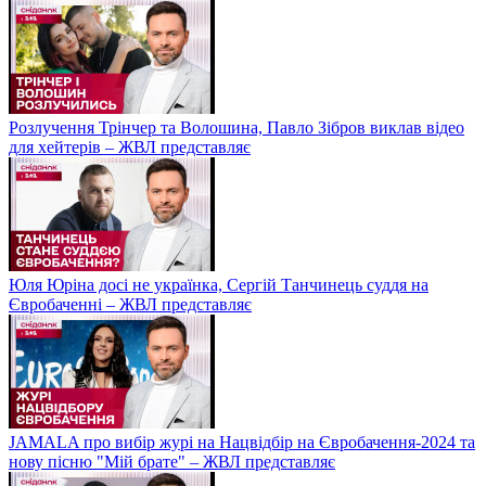
Розлучення Трінчер та Волошина, Павло Зібров виклав відео
для хейтерів – ЖВЛ представляє
Юля Юріна досі не українка, Сергій Танчинець суддя на
Євробаченні – ЖВЛ представляє
JAMALA про вибір журі на Нацвідбір на Євробачення-2024 та
нову пісню "Мій брате" – ЖВЛ представляє