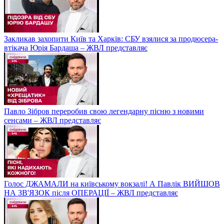
Закликав захопити Київ та Харків: СБУ взялися за продюсера-
втікача Юрія Бардаша – ЖВЛ представляє
Павло Зібров переробив свою легендарну пісню з новими
сенсами – ЖВЛ представляє
Голос ДЖАМАЛИ на київському вокзалі! А Павлік ВИЙШОВ
НА ЗВ'ЯЗОК після ОПЕРАЦІЇ – ЖВЛ представляє