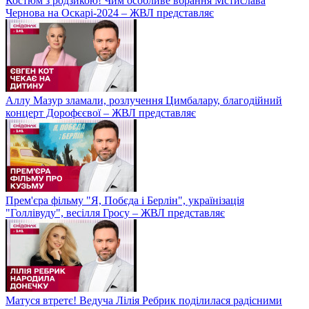
Костюм з родзикою! Чим особливе вбрання Мстислава
Чернова на Оскарі-2024 – ЖВЛ представляє
Аллу Мазур зламали, розлучення Цимбалару, благодійний
концерт Дорофєєвої – ЖВЛ представляє
Прем'єра фільму "Я, Побєда і Берлін", українізація
"Голлівуду", весілля Гросу – ЖВЛ представляє
Матуся втретє! Ведуча Лілія Ребрик поділилася радісними