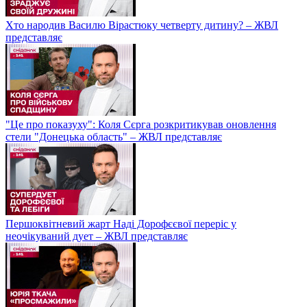
Хто народив Василю Вірастюку четверту дитину? – ЖВЛ
представляє
"Це про показуху": Коля Сєрга розкритикував оновлення
стели "Донецька область" – ЖВЛ представляє
Першоквітневий жарт Наді Дорофєєвої переріс у
неочікуваний дует – ЖВЛ представляє