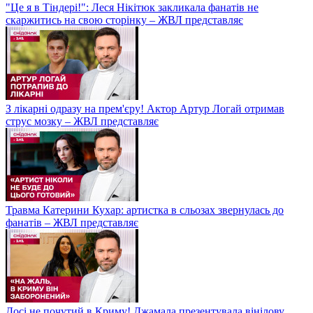
"Це я в Тіндері!": Леся Нікітюк закликала фанатів не
скаржитись на свою сторінку – ЖВЛ представляє
З лікарні одразу на прем'єру! Актор Артур Логай отримав
струс мозку – ЖВЛ представляє
Травма Катерини Кухар: артистка в сльозах звернулась до
фанатів – ЖВЛ представляє
Досі не почутий в Криму! Джамала презентувала вінілову