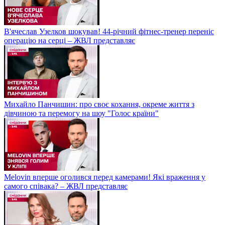
В'ячеслав Узелков шокував! 44-річний фітнес-тренер переніс
операцію на серці – ЖВЛ представляє
Михайло Панчишин: про своє кохання, окреме життя з
дівчиною та перемогу на шоу "Голос країни"
Melovin вперше оголився перед камерами! Які враження у
самого співака? – ЖВЛ представляє