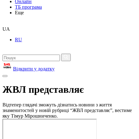
Онлайн
ТБ програма
Еще
UA
RU
Відкрити у додатку
ЖВЛ представляє
Відтепер глядачі зможуть дізнатись новини з життя
знаменитостей у новій рубриці “ЖВЛ представляє”, вестиме
яку Тімур Мірошниченко.