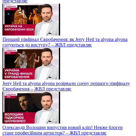
представляє
Перший півфінал Євробачення: як Jerry Heil та alyona alyona
готуються до виступу? – ЖВЛ представляє
Jerry Heil та аlyona аlyona розірвали сцену першого півфіналу
Євробачення – ЖВЛ представляє
Олександр Волошин випустив новий кліп! Невже блогер
стане професійним артистом? – ЖВЛ представляє