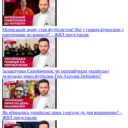
Мілевський знову став футболістом! Які у гравця відносини з
партнерами по команді? – ЖВЛ представляє
Залаштунки Євробачення: чи оштрафували українську
делегацію через футболки Free Azovstal Defenders?
Як вбирались українські зірки з нагоди до дня вишиванки? –
ЖВЛ представляє