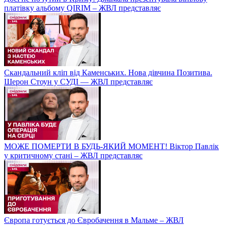
платівку альбому QIRIM – ЖВЛ представляє
Скандальний кліп від Каменських. Нова дівчина Позитива.
Шерон Стоун у СУДІ — ЖВЛ представляє
МОЖЕ ПОМЕРТИ В БУДЬ-ЯКИЙ МОМЕНТ! Віктор Павлік
у критичному стані – ЖВЛ представляє
Європа готується до Євробачення в Мальме – ЖВЛ