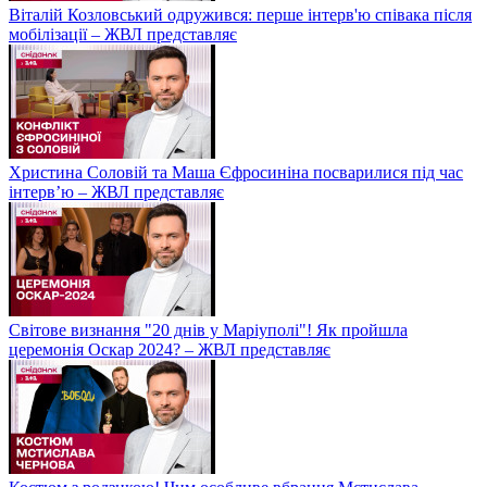
Віталій Козловський одружився: перше інтерв'ю співака після
мобілізації – ЖВЛ представляє
Христина Соловій та Маша Єфросиніна посварилися під час
інтерв’ю – ЖВЛ представляє
Світове визнання "20 днів у Маріуполі"! Як пройшла
церемонія Оскар 2024? – ЖВЛ представляє