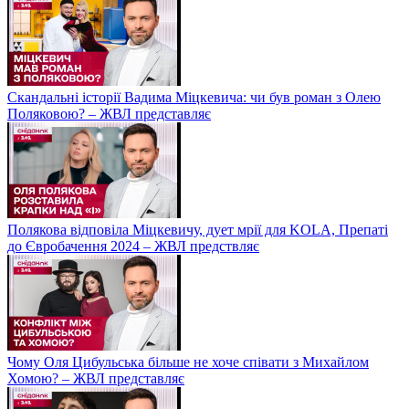
Скандальні історії Вадима Міцкевича: чи був роман з Олею
Поляковою? – ЖВЛ представляє
Полякова відповіла Міцкевичу, дует мрії для KOLA, Препаті
до Євробачення 2024 – ЖВЛ предствляє
Чому Оля Цибульська більше не хоче співати з Михайлом
Хомою? – ЖВЛ представляє