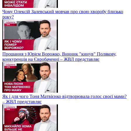
Чому Олексій Залевський мовчав про свою хворобу близько
року?
Прощання з Юрієм Ворожко, Винник "кинув" Полякову,
конкуренція на Євробаченні – ЖВЛ представляє
Як і для чого Тоня Матвієнко відтворювала голос своєї мами?
– ЖВЛ представляє