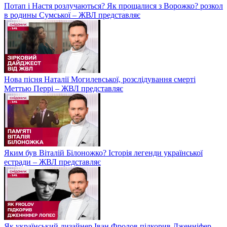
Потап і Настя розлучаються? Як прощалися з Ворожко? розкол
в родины Сумської – ЖВЛ представляє
Нова пісня Наталії Могилевської, розслідування смерті
Меттью Перрі – ЖВЛ представляє
Яким був Віталій Білоножко? Історія легенди української
естради – ЖВЛ представляє
Як український дизайнер Іван Фролов підкорив Дженніфер