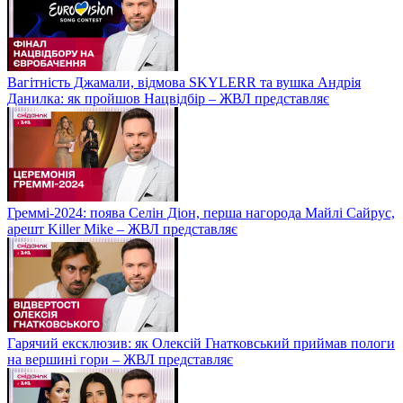
Вагітність Джамали, відмова SKYLERR та вушка Андрія
Данилка: як пройшов Нацвідбір – ЖВЛ представляє
Греммі-2024: поява Селін Діон, перша нагорода Майлі Сайрус,
арешт Killer Mike – ЖВЛ представляє
Гарячий ексклюзив: як Олексій Гнатковський приймав пологи
на вершині гори – ЖВЛ представляє