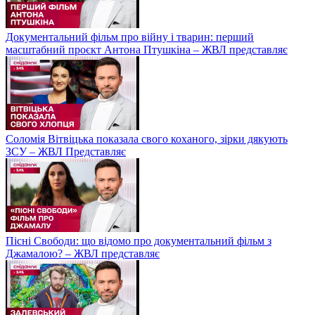
Документальний фільм про війну і тварин: перший
масштабний проєкт Антона Птушкіна – ЖВЛ представляє
Соломія Вітвіцька показала свого коханого, зірки дякують
ЗСУ – ЖВЛ Представляє
Пісні Свободи: що відомо про документальний фільм з
Джамалою? – ЖВЛ представляє