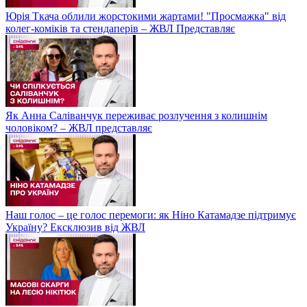
Юрія Ткача облили жорстокими жартами! "Просмажка" від
колег-коміків та стендаперів – ЖВЛ Представляє
Як Анна Саліванчук переживає розлучення з колишнім
чоловіком? – ЖВЛ представляє
Наш голос – це голос перемоги: як Ніно Катамадзе підтримує
Україну? Ексклюзив від ЖВЛ