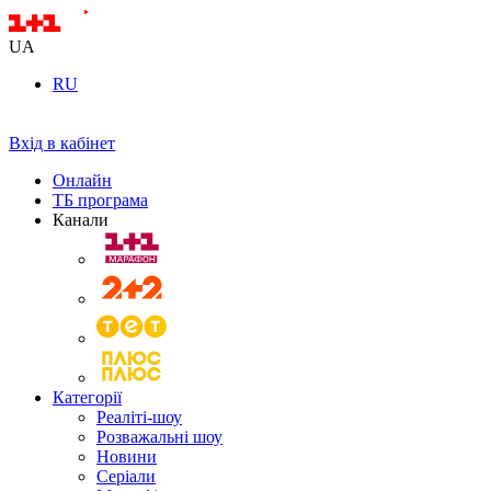
UA
RU
Вхід в кабінет
Онлайн
ТБ програма
Канали
Категорії
Реаліті-шоу
Розважальні шоу
Новини
Серіали