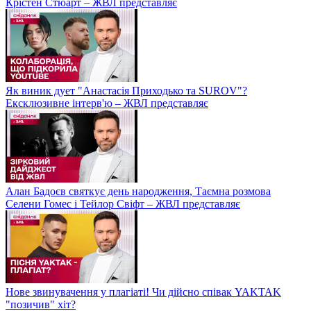
Крістен Стюарт – ЖВЛ представляє
Як виник дует "Анастасія Приходько та SUROV"?
Ексклюзивне інтерв'ю – ЖВЛ представляє
Алан Бадоєв святкує день народження, Таємна розмова
Селени Гомес і Тейлор Свіфт – ЖВЛ представляє
Нове звинувачення у плагіаті! Чи дійсно співак YAKTAK
"позичив" хіт?