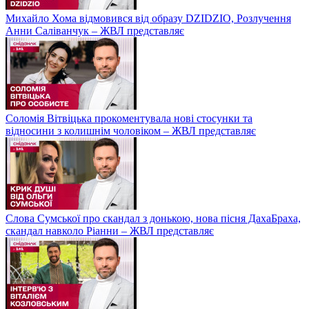
Михайло Хома відмовився від образу DZIDZIO, Розлучення
Анни Саліванчук – ЖВЛ представляє
Соломія Вітвіцька прокоментувала нові стосунки та
відносини з колишнім чоловіком – ЖВЛ представляє
Слова Сумської про скандал з донькою, нова пісня ДахаБраха,
скандал навколо Ріанни – ЖВЛ представляє