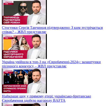
Стосунки Сергія Танчинця підтверджено: З ким зустрічається
співак? – ЖВЛ представляє
Україна увійшла в топ-3 на «Євробаченні-2024»: залаштунки
пісенного конкурсу – ЖВЛ представляє
Найкраще шоу у прямому етері: українсько-британське
Євробачення здобуло нагороду BAFTA