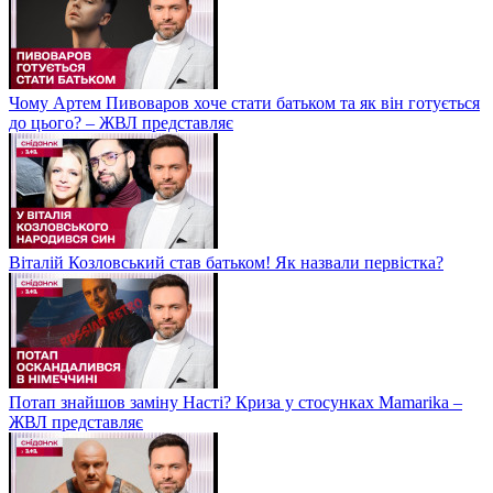
Чому Артем Пивоваров хоче стати батьком та як він готується
до цього? – ЖВЛ представляє
Віталій Козловський став батьком! Як назвали первістка?
Потап знайшов заміну Насті? Криза у стосунках Mamarika –
ЖВЛ представляє