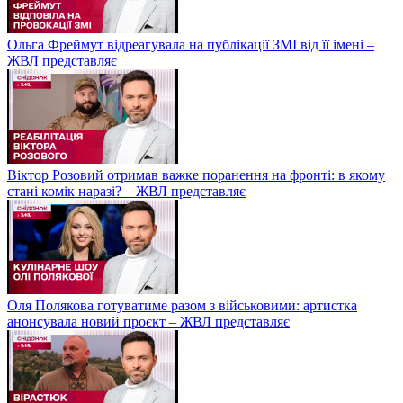
Ольга Фреймут відреагувала на публікації ЗМІ від її імені –
ЖВЛ представляє
Віктор Розовий отримав важке поранення на фронті: в якому
стані комік наразі? – ЖВЛ представляє
Оля Полякова готуватиме разом з військовими: артистка
анонсувала новий проєкт – ЖВЛ представляє