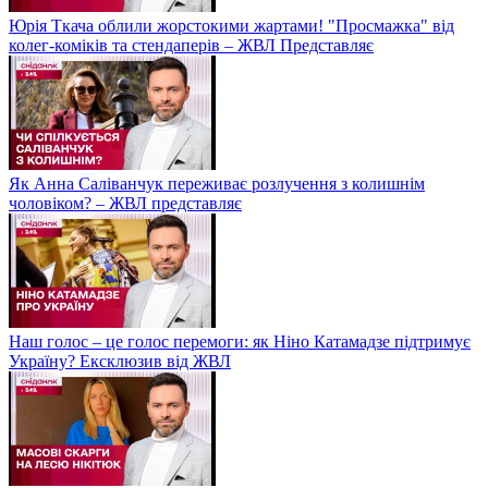
Юрія Ткача облили жорстокими жартами! "Просмажка" від
колег-коміків та стендаперів – ЖВЛ Представляє
Як Анна Саліванчук переживає розлучення з колишнім
чоловіком? – ЖВЛ представляє
Наш голос – це голос перемоги: як Ніно Катамадзе підтримує
Україну? Ексклюзив від ЖВЛ