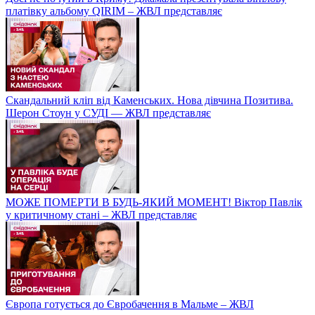
платівку альбому QIRIM – ЖВЛ представляє
Скандальний кліп від Каменських. Нова дівчина Позитива.
Шерон Стоун у СУДІ — ЖВЛ представляє
МОЖЕ ПОМЕРТИ В БУДЬ-ЯКИЙ МОМЕНТ! Віктор Павлік
у критичному стані – ЖВЛ представляє
Європа готується до Євробачення в Мальме – ЖВЛ