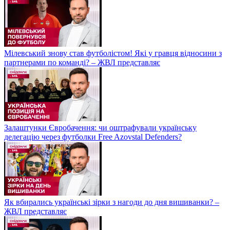
Мілевський знову став футболістом! Які у гравця відносини з
партнерами по команді? – ЖВЛ представляє
Залаштунки Євробачення: чи оштрафували українську
делегацію через футболки Free Azovstal Defenders?
Як вбирались українські зірки з нагоди до дня вишиванки? –
ЖВЛ представляє