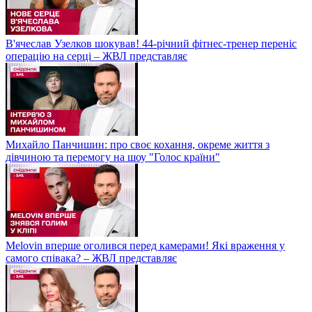
В'ячеслав Узелков шокував! 44-річний фітнес-тренер переніс
операцію на серці – ЖВЛ представляє
Михайло Панчишин: про своє кохання, окреме життя з
дівчиною та перемогу на шоу "Голос країни"
Melovin вперше оголився перед камерами! Які враження у
самого співака? – ЖВЛ представляє