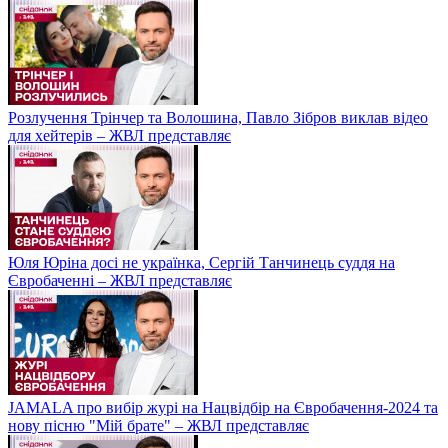
Розлучення Трінчер та Волошина, Павло Зібров виклав відео
для хейтерів – ЖВЛ представляє
Юля Юріна досі не українка, Сергій Танчинець суддя на
Євробаченні – ЖВЛ представляє
JAMALA про вибір журі на Нацвідбір на Євробачення-2024 та
нову пісню "Мій брате" – ЖВЛ представляє