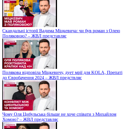
Скандальні історії Вадима Міцкевича: чи був роман з Олею
Поляковою? – ЖВЛ представляє
Полякова відповіла Міцкевичу, дует мрії для KOLA, Препаті
до Євробачення 2024 – ЖВЛ предствляє
Чому Оля Цибульська більше не хоче співати з Михайлом
Хомою? – ЖВЛ представляє