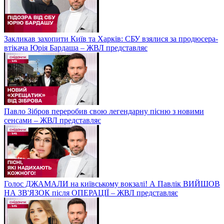
Закликав захопити Київ та Харків: СБУ взялися за продюсера-
втікача Юрія Бардаша – ЖВЛ представляє
Павло Зібров переробив свою легендарну пісню з новими
сенсами – ЖВЛ представляє
Голос ДЖАМАЛИ на київському вокзалі! А Павлік ВИЙШОВ
НА ЗВ'ЯЗОК після ОПЕРАЦІЇ – ЖВЛ представляє