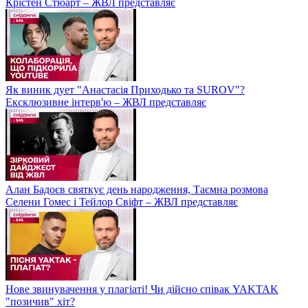
Крістен Стюарт – ЖВЛ представляє
Як виник дует "Анастасія Приходько та SUROV"?
Ексклюзивне інтерв'ю – ЖВЛ представляє
Алан Бадоєв святкує день народження, Таємна розмова
Селени Гомес і Тейлор Свіфт – ЖВЛ представляє
Нове звинувачення у плагіаті! Чи дійсно співак YAKTAK
"позичив" хіт?