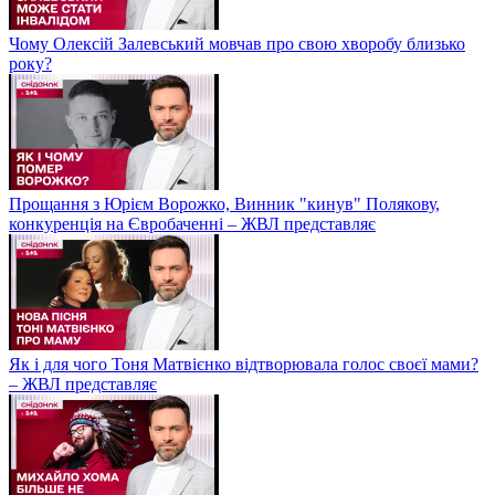
Чому Олексій Залевський мовчав про свою хворобу близько
року?
Прощання з Юрієм Ворожко, Винник "кинув" Полякову,
конкуренція на Євробаченні – ЖВЛ представляє
Як і для чого Тоня Матвієнко відтворювала голос своєї мами?
– ЖВЛ представляє