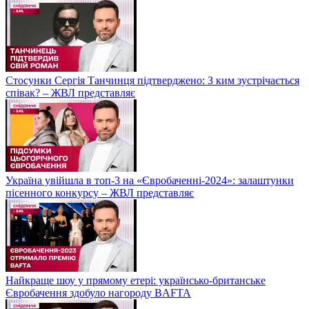
Стосунки Сергія Танчинця підтверджено: З ким зустрічається
співак? – ЖВЛ представляє
Україна увійшла в топ-3 на «Євробаченні-2024»: залаштунки
пісенного конкурсу – ЖВЛ представляє
Найкраще шоу у прямому етері: українсько-британське
Євробачення здобуло нагороду BAFTA