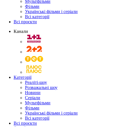
Мультфільми
Фільми
Українські фільми і серіали
Всі категорії
Всі проєкти
Канали
Категорії
Реаліті-шоу
Розважальні шоу
Новини
Серіали
Мультфільми
Фільми
Українські фільми і серіали
Всі категорії
Всі проєкти