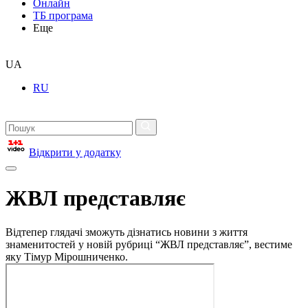
Онлайн
ТБ програма
Еще
UA
RU
Відкрити у додатку
ЖВЛ представляє
Відтепер глядачі зможуть дізнатись новини з життя
знаменитостей у новій рубриці “ЖВЛ представляє”, вестиме
яку Тімур Мірошниченко.