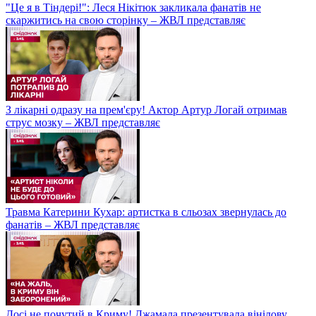
"Це я в Тіндері!": Леся Нікітюк закликала фанатів не
скаржитись на свою сторінку – ЖВЛ представляє
З лікарні одразу на прем'єру! Актор Артур Логай отримав
струс мозку – ЖВЛ представляє
Травма Катерини Кухар: артистка в сльозах звернулась до
фанатів – ЖВЛ представляє
Досі не почутий в Криму! Джамала презентувала вінілову