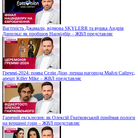
Вагітність Джамали, відмова SKYLERR та вушка Андрія
Данилка: як пройшов Нацвідбір – ЖВЛ представляє
Греммі-2024: поява Селін Діон, перша нагорода Майлі Сайрус,
арешт Killer Mike – ЖВЛ представляє
Гарячий ексклюзив: як Олексій Гнатковський приймав пологи
на вершині гори – ЖВЛ представляє