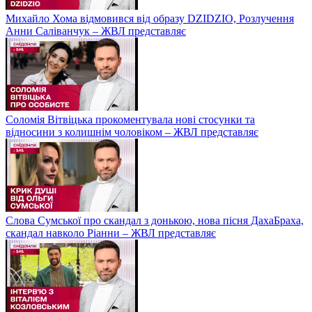
Михайло Хома відмовився від образу DZIDZIO, Розлучення
Анни Саліванчук – ЖВЛ представляє
Соломія Вітвіцька прокоментувала нові стосунки та
відносини з колишнім чоловіком – ЖВЛ представляє
Слова Сумської про скандал з донькою, нова пісня ДахаБраха,
скандал навколо Ріанни – ЖВЛ представляє