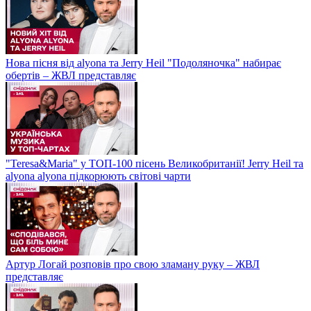
Нова пісня від alyona та Jerry Heil "Подоляночка" набирає
обертів – ЖВЛ представляє
"Teresa&Maria" у ТОП-100 пісень Великобританії! Jerry Heil та
alyona alyona підкорюють світові чарти
Артур Логай розповів про свою зламану руку – ЖВЛ
представляє