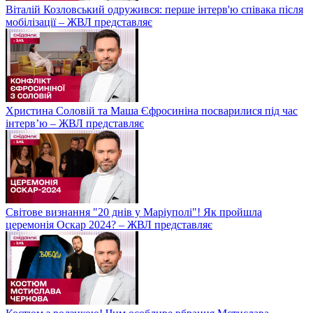
Віталій Козловський одружився: перше інтерв'ю співака після
мобілізації – ЖВЛ представляє
Христина Соловій та Маша Єфросиніна посварилися під час
інтерв’ю – ЖВЛ представляє
Світове визнання "20 днів у Маріуполі"! Як пройшла
церемонія Оскар 2024? – ЖВЛ представляє