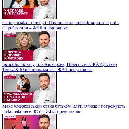
Скандал між Трінчер і Шаманською, нова фаворитка фанів
Євробачення – ЖВЛ представляє
Ірина Білик засудила Кіркорова, Нова пісня СКАЙ, Кавер
Teresa & Maria польською – ЖВЛ представляє
Макс Чмерковський стане батьком, Златі Огнєвіч погрожують,
thekomakoma в ЗСУ – ЖВЛ представляє