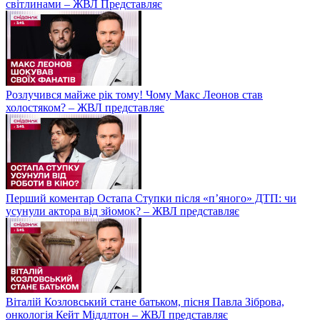
світлинами – ЖВЛ Представляє
Розлучився майже рік тому! Чому Макс Леонов став
холостяком? – ЖВЛ представляє
Перший коментар Остапа Ступки після «п’яного» ДТП: чи
усунули актора від зйомок? – ЖВЛ представляє
Віталій Козловський стане батьком, пісня Павла Зіброва,
онкологія Кейт Міддлтон – ЖВЛ представляє