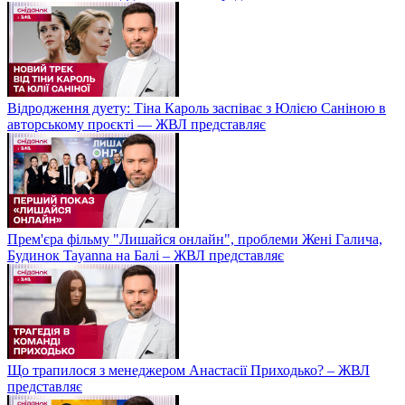
Відродження дуету: Тіна Кароль заспіває з Юлією Саніною в
авторському проєкті — ЖВЛ представляє
Прем'єра фільму "Лишайся онлайн", проблеми Жені Галича,
Будинок Tayanna на Балі – ЖВЛ представляє
Що трапилося з менеджером Анастасії Приходько? – ЖВЛ
представляє