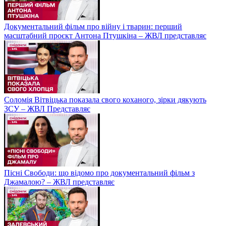
Документальний фільм про війну і тварин: перший
масштабний проєкт Антона Птушкіна – ЖВЛ представляє
Соломія Вітвіцька показала свого коханого, зірки дякують
ЗСУ – ЖВЛ Представляє
Пісні Свободи: що відомо про документальний фільм з
Джамалою? – ЖВЛ представляє