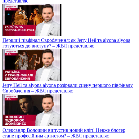
представляє
Перший півфінал Євробачення: як Jerry Heil та alyona alyona
готуються до виступу? – ЖВЛ представляє
Jerry Heil та аlyona аlyona розірвали сцену першого півфіналу
Євробачення – ЖВЛ представляє
Олександр Волошин випустив новий кліп! Невже блогер
стане професійним артистом? – ЖВЛ представляє