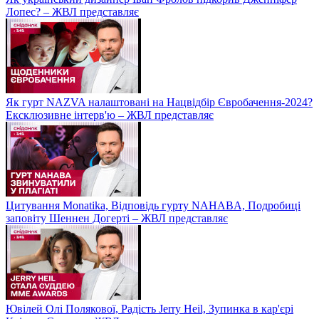
Лопес? – ЖВЛ представляє
Як гурт NAZVA налаштовані на Нацвідбір Євробачення-2024?
Ексклюзивне інтерв'ю – ЖВЛ представляє
Цитування Monatikа, Відповідь гурту NAHABA, Подробиці
заповіту Шеннен Догерті – ЖВЛ представляє
Ювілей Олі Полякової, Радість Jerry Heil, Зупинка в кар'єрі