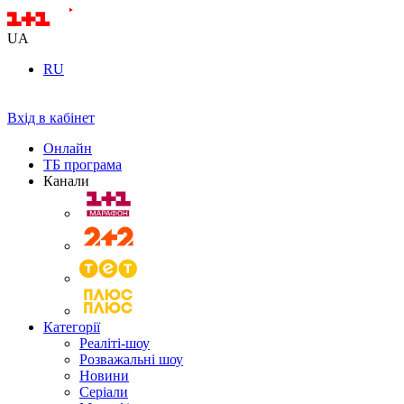
UA
RU
Вхід в кабінет
Онлайн
ТБ програма
Канали
Категорії
Реаліті-шоу
Розважальні шоу
Новини
Серіали