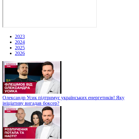
2023
2024
2025
2026
Олександр Усик підтримує українських енергетиків! Яку
ініціативу вигадав боксер?