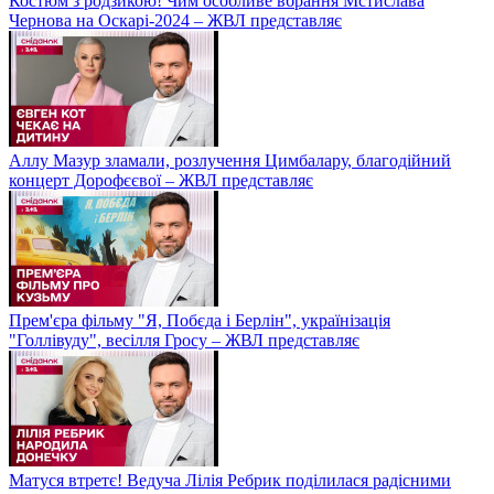
Костюм з родзикою! Чим особливе вбрання Мстислава
Чернова на Оскарі-2024 – ЖВЛ представляє
Аллу Мазур зламали, розлучення Цимбалару, благодійний
концерт Дорофєєвої – ЖВЛ представляє
Прем'єра фільму "Я, Побєда і Берлін", українізація
"Голлівуду", весілля Гросу – ЖВЛ представляє
Матуся втретє! Ведуча Лілія Ребрик поділилася радісними