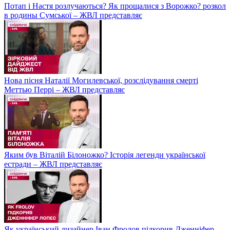
Потап і Настя розлучаються? Як прощалися з Ворожко? розкол
в родины Сумської – ЖВЛ представляє
Нова пісня Наталії Могилевської, розслідування смерті
Меттью Перрі – ЖВЛ представляє
Яким був Віталій Білоножко? Історія легенди української
естради – ЖВЛ представляє
Як український дизайнер Іван Фролов підкорив Дженніфер