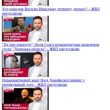
Хто народив Василю Вірастюку четверту дитину? – ЖВЛ
представляє
"Це про показуху": Коля Сєрга розкритикував оновлення
стели "Донецька область" – ЖВЛ представляє
Першоквітневий жарт Наді Дорофєєвої переріс у
неочікуваний дует – ЖВЛ представляє