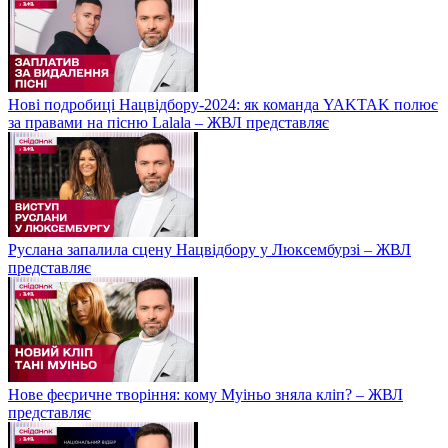
Нові подробиці Нацвідбору-2024: як команда YAKTAK полює
за правами на пісню Lalala – ЖВЛ представляє
Руслана запалила сцену Нацвідбору у Люксембурзі – ЖВЛ
представляє
Нове феєричне творіння: кому Муіньо зняла кліп? – ЖВЛ
представляє