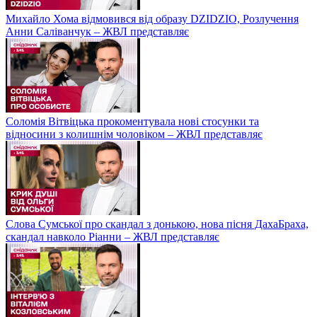
Михайло Хома відмовився від образу DZIDZIO, Розлучення
Анни Саліванчук – ЖВЛ представляє
Соломія Вітвіцька прокоментувала нові стосунки та
відносини з колишнім чоловіком – ЖВЛ представляє
Слова Сумської про скандал з донькою, нова пісня ДахаБраха,
скандал навколо Ріанни – ЖВЛ представляє