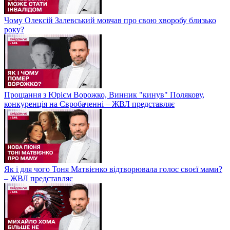
Чому Олексій Залевський мовчав про свою хворобу близько
року?
Прощання з Юрієм Ворожко, Винник "кинув" Полякову,
конкуренція на Євробаченні – ЖВЛ представляє
Як і для чого Тоня Матвієнко відтворювала голос своєї мами?
– ЖВЛ представляє