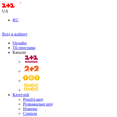
UA
RU
Вхід в кабінет
Онлайн
ТБ програма
Канали
Категорії
Реаліті-шоу
Розважальні шоу
Новини
Серіали