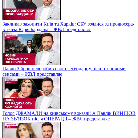
Закликав захопити Київ та Харків: СБУ взялися за продюсера-
втікача Юрія Бардаша – ЖВЛ представляє
Павло Зібров переробив свою легендарну пісню з новими
сенсами – ЖВЛ представляє
Голос ДЖАМАЛИ на київському вокзалі! А Павлік ВИЙШОВ
НА ЗВ'ЯЗОК після ОПЕРАЦІЇ – ЖВЛ представляє