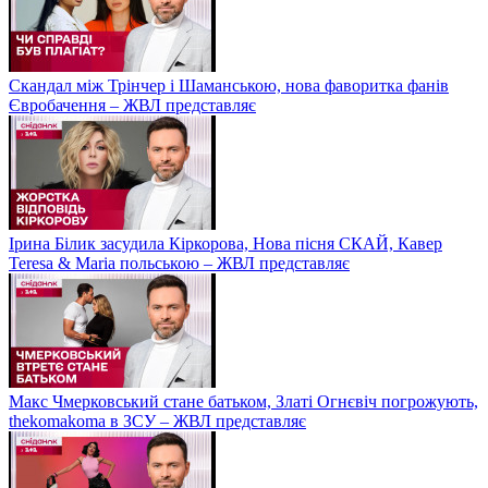
Скандал між Трінчер і Шаманською, нова фаворитка фанів
Євробачення – ЖВЛ представляє
Ірина Білик засудила Кіркорова, Нова пісня СКАЙ, Кавер
Teresa & Maria польською – ЖВЛ представляє
Макс Чмерковський стане батьком, Златі Огнєвіч погрожують,
thekomakoma в ЗСУ – ЖВЛ представляє