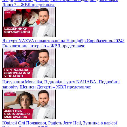
Лопес? – ЖВЛ представляє
Як гурт NAZVA налаштовані на Нацвідбір Євробачення-2024?
Ексклюзивне інтерв'ю – ЖВЛ представляє
Цитування Monatikа, Відповідь гурту NAHABA, Подробиці
заповіту Шеннен Догерті – ЖВЛ представляє
Ювілей Олі Полякової, Радість Jerry Heil, Зупинка в кар'єрі