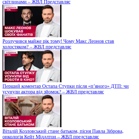
світлинами – ЖВЛ Представляє
Розлучився майже рік тому! Чому Макс Леонов став
холостяком? – ЖВЛ представляє
Перший коментар Остапа Ступки після «п’яного» ДТП: чи
усунули актора від зйомок? – ЖВЛ представляє
Віталій Козловський стане батьком, пісня Павла Зіброва,
онкологія Кейт Міддлтон – ЖВЛ представляє