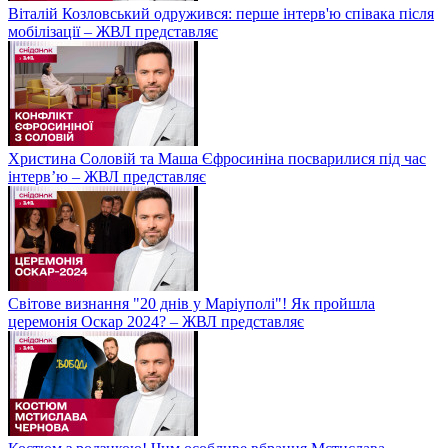
Віталій Козловський одружився: перше інтерв'ю співака після
мобілізації – ЖВЛ представляє
Христина Соловій та Маша Єфросиніна посварилися під час
інтерв’ю – ЖВЛ представляє
Світове визнання "20 днів у Маріуполі"! Як пройшла
церемонія Оскар 2024? – ЖВЛ представляє