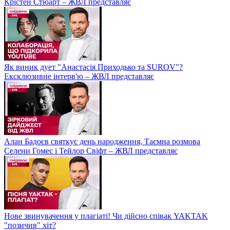
Крістен Стюарт – ЖВЛ представляє
Як виник дует "Анастасія Приходько та SUROV"?
Ексклюзивне інтерв'ю – ЖВЛ представляє
Алан Бадоєв святкує день народження, Таємна розмова
Селени Гомес і Тейлор Свіфт – ЖВЛ представляє
Нове звинувачення у плагіаті! Чи дійсно співак YAKTAK
"позичив" хіт?