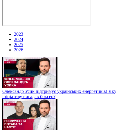
2023
2024
2025
2026
Олександр Усик підтримує українських енергетиків! Яку
ініціативу вигадав боксер?