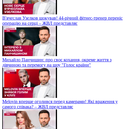
В'ячеслав Узелков шокував! 44-річний фітнес-тренер переніс
операцію на серці – ЖВЛ представляє
Михайло Панчишин: про своє кохання, окреме життя з
дівчиною та перемогу на шоу "Голос країни"
Melovin вперше оголився перед камерами! Які враження у
самого співака? – ЖВЛ представляє