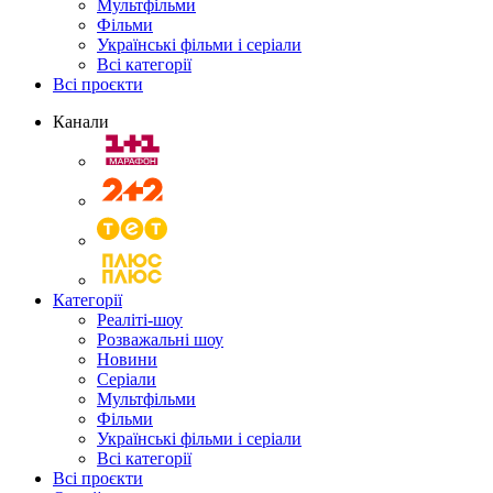
Мультфільми
Фільми
Українські фільми і серіали
Всі категорії
Всі проєкти
Канали
Категорії
Реаліті-шоу
Розважальні шоу
Новини
Серіали
Мультфільми
Фільми
Українські фільми і серіали
Всі категорії
Всі проєкти