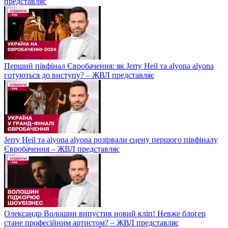
представляє
Перший півфінал Євробачення: як Jerry Heil та alyona alyona
готуються до виступу? – ЖВЛ представляє
Jerry Heil та аlyona аlyona розірвали сцену першого півфіналу
Євробачення – ЖВЛ представляє
Олександр Волошин випустив новий кліп! Невже блогер
стане професійним артистом? – ЖВЛ представляє