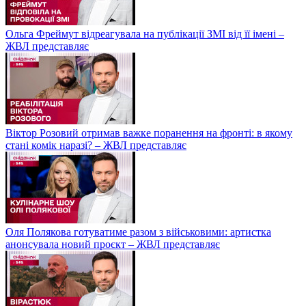
Ольга Фреймут відреагувала на публікації ЗМІ від її імені –
ЖВЛ представляє
Віктор Розовий отримав важке поранення на фронті: в якому
стані комік наразі? – ЖВЛ представляє
Оля Полякова готуватиме разом з військовими: артистка
анонсувала новий проєкт – ЖВЛ представляє