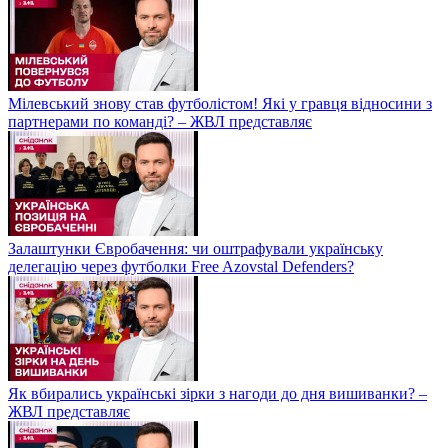
Мілевський знову став футболістом! Які у гравця відносини з
партнерами по команді? – ЖВЛ представляє
Залаштунки Євробачення: чи оштрафували українську
делегацію через футболки Free Azovstal Defenders?
Як вбирались українські зірки з нагоди до дня вишиванки? –
ЖВЛ представляє