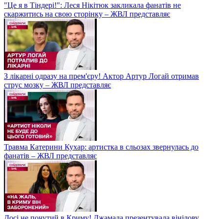
"Це я в Тіндері!": Леся Нікітюк закликала фанатів не
скаржитись на свою сторінку – ЖВЛ представляє
З лікарні одразу на прем'єру! Актор Артур Логай отримав
струс мозку – ЖВЛ представляє
Травма Катерини Кухар: артистка в сльозах звернулась до
фанатів – ЖВЛ представляє
Досі не почутий в Криму! Джамала презентувала вінілову