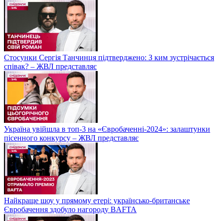
Стосунки Сергія Танчинця підтверджено: З ким зустрічається
співак? – ЖВЛ представляє
Україна увійшла в топ-3 на «Євробаченні-2024»: залаштунки
пісенного конкурсу – ЖВЛ представляє
Найкраще шоу у прямому етері: українсько-британське
Євробачення здобуло нагороду BAFTA