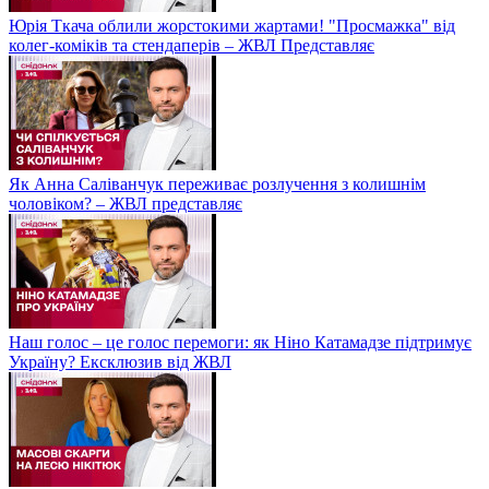
Юрія Ткача облили жорстокими жартами! "Просмажка" від
колег-коміків та стендаперів – ЖВЛ Представляє
Як Анна Саліванчук переживає розлучення з колишнім
чоловіком? – ЖВЛ представляє
Наш голос – це голос перемоги: як Ніно Катамадзе підтримує
Україну? Ексклюзив від ЖВЛ