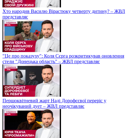
Хто народив Василю Вірастюку четверту дитину? – ЖВЛ
представляє
"Це про показуху": Коля Сєрга розкритикував оновлення
стели "Донецька область" – ЖВЛ представляє
Першоквітневий жарт Наді Дорофєєвої переріс у
неочікуваний дует – ЖВЛ представляє