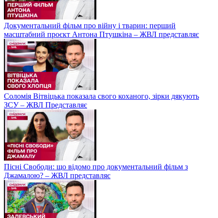
Документальний фільм про війну і тварин: перший
масштабний проєкт Антона Птушкіна – ЖВЛ представляє
Соломія Вітвіцька показала свого коханого, зірки дякують
ЗСУ – ЖВЛ Представляє
Пісні Свободи: що відомо про документальний фільм з
Джамалою? – ЖВЛ представляє