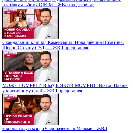
платівку альбому QIRIM – ЖВЛ представляє
Скандальний кліп від Каменських. Нова дівчина Позитива.
Шерон Стоун у СУДІ — ЖВЛ представляє
МОЖЕ ПОМЕРТИ В БУДЬ-ЯКИЙ МОМЕНТ! Віктор Павлік
у критичному стані – ЖВЛ представляє
Європа готується до Євробачення в Мальме – ЖВЛ