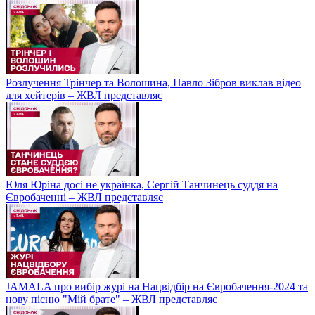
Розлучення Трінчер та Волошина, Павло Зібров виклав відео
для хейтерів – ЖВЛ представляє
Юля Юріна досі не українка, Сергій Танчинець суддя на
Євробаченні – ЖВЛ представляє
JAMALA про вибір журі на Нацвідбір на Євробачення-2024 та
нову пісню "Мій брате" – ЖВЛ представляє