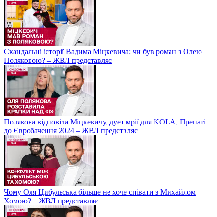
Скандальні історії Вадима Міцкевича: чи був роман з Олею
Поляковою? – ЖВЛ представляє
Полякова відповіла Міцкевичу, дует мрії для KOLA, Препаті
до Євробачення 2024 – ЖВЛ предствляє
Чому Оля Цибульська більше не хоче співати з Михайлом
Хомою? – ЖВЛ представляє