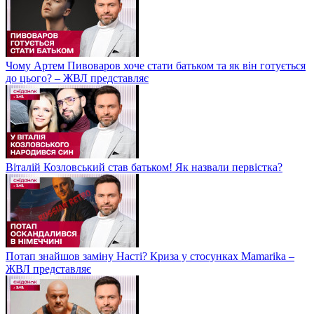
Чому Артем Пивоваров хоче стати батьком та як він готується
до цього? – ЖВЛ представляє
Віталій Козловський став батьком! Як назвали первістка?
Потап знайшов заміну Насті? Криза у стосунках Mamarika –
ЖВЛ представляє