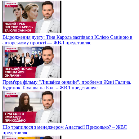
Відродження дуету: Тіна Кароль заспіває з Юлією Саніною в
авторському проєкті — ЖВЛ представляє
Прем'єра фільму "Лишайся онлайн", проблеми Жені Галича,
Будинок Tayanna на Балі – ЖВЛ представляє
Що трапилося з менеджером Анастасії Приходько? – ЖВЛ
представляє