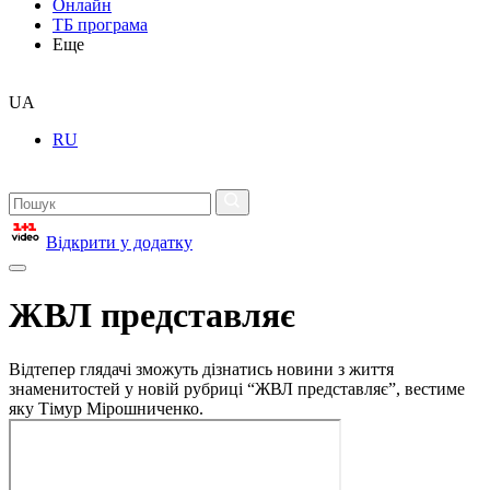
Онлайн
ТБ програма
Еще
UA
RU
Відкрити у додатку
ЖВЛ представляє
Відтепер глядачі зможуть дізнатись новини з життя
знаменитостей у новій рубриці “ЖВЛ представляє”, вестиме
яку Тімур Мірошниченко.