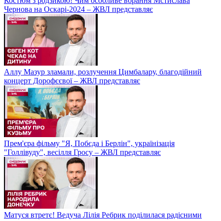
Костюм з родзикою! Чим особливе вбрання Мстислава
Чернова на Оскарі-2024 – ЖВЛ представляє
Аллу Мазур зламали, розлучення Цимбалару, благодійний
концерт Дорофєєвої – ЖВЛ представляє
Прем'єра фільму "Я, Побєда і Берлін", українізація
"Голлівуду", весілля Гросу – ЖВЛ представляє
Матуся втретє! Ведуча Лілія Ребрик поділилася радісними