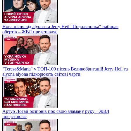
Нова пісня від alyona та Jerry Heil "Подоляночка" набирає
обертів – ЖВЛ представляє
"Teresa&Maria" у ТОП-100 пісень Великобританії! Jerry Heil та
alyona alyona підкорюють світові чарти
Артур Логай розповів про свою зламану руку – ЖВЛ
представляє