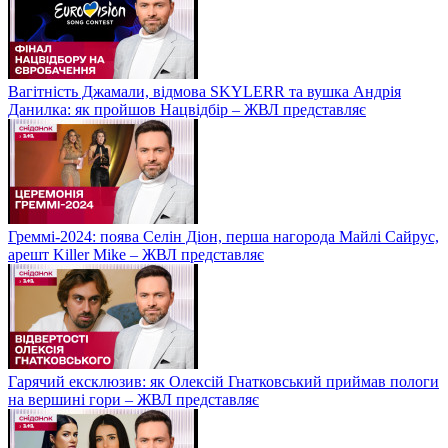
Вагітність Джамали, відмова SKYLERR та вушка Андрія
Данилка: як пройшов Нацвідбір – ЖВЛ представляє
Греммі-2024: поява Селін Діон, перша нагорода Майлі Сайрус,
арешт Killer Mike – ЖВЛ представляє
Гарячий ексклюзив: як Олексій Гнатковський приймав пологи
на вершині гори – ЖВЛ представляє