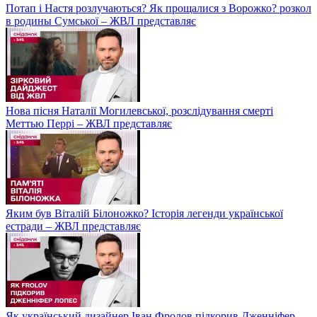
Потап і Настя розлучаються? Як прощалися з Ворожко? розкол
в родины Сумської – ЖВЛ представляє
Нова пісня Наталії Могилевської, розслідування смерті
Меттью Перрі – ЖВЛ представляє
Яким був Віталій Білоножко? Історія легенди української
естради – ЖВЛ представляє
Як український дизайнер Іван Фролов підкорив Дженніфер