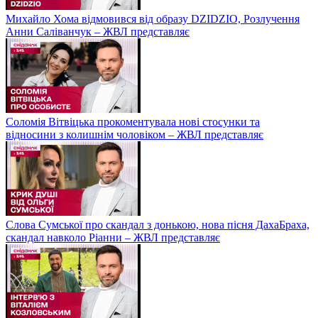
Михайло Хома відмовився від образу DZIDZIO, Розлучення
Анни Саліванчук – ЖВЛ представляє
Соломія Вітвіцька прокоментувала нові стосунки та
відносини з колишнім чоловіком – ЖВЛ представляє
Слова Сумської про скандал з донькою, нова пісня ДахаБраха,
скандал навколо Ріанни – ЖВЛ представляє