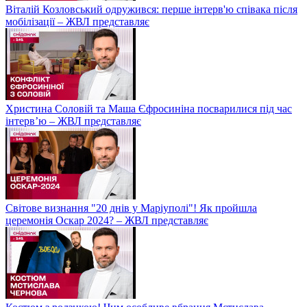
Віталій Козловський одружився: перше інтерв'ю співака після
мобілізації – ЖВЛ представляє
Христина Соловій та Маша Єфросиніна посварилися під час
інтерв’ю – ЖВЛ представляє
Світове визнання "20 днів у Маріуполі"! Як пройшла
церемонія Оскар 2024? – ЖВЛ представляє