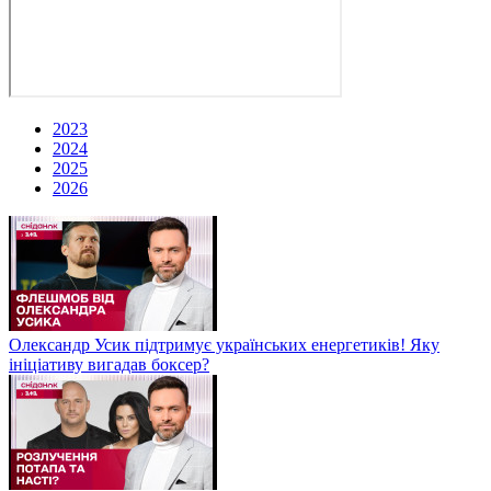
2023
2024
2025
2026
Олександр Усик підтримує українських енергетиків! Яку
ініціативу вигадав боксер?