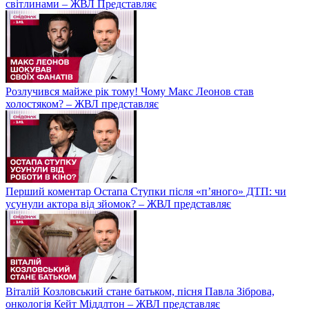
світлинами – ЖВЛ Представляє
Розлучився майже рік тому! Чому Макс Леонов став
холостяком? – ЖВЛ представляє
Перший коментар Остапа Ступки після «п’яного» ДТП: чи
усунули актора від зйомок? – ЖВЛ представляє
Віталій Козловський стане батьком, пісня Павла Зіброва,
онкологія Кейт Міддлтон – ЖВЛ представляє