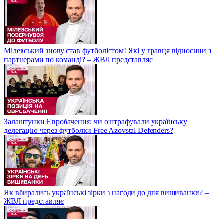
Мілевський знову став футболістом! Які у гравця відносини з
партнерами по команді? – ЖВЛ представляє
Залаштунки Євробачення: чи оштрафували українську
делегацію через футболки Free Azovstal Defenders?
Як вбирались українські зірки з нагоди до дня вишиванки? –
ЖВЛ представляє