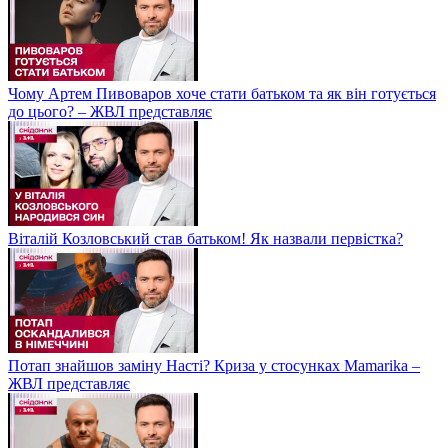
Чому Артем Пивоваров хоче стати батьком та як він готується
до цього? – ЖВЛ представляє
Віталій Козловський став батьком! Як назвали первістка?
Потап знайшов заміну Насті? Криза у стосунках Mamarika –
ЖВЛ представляє