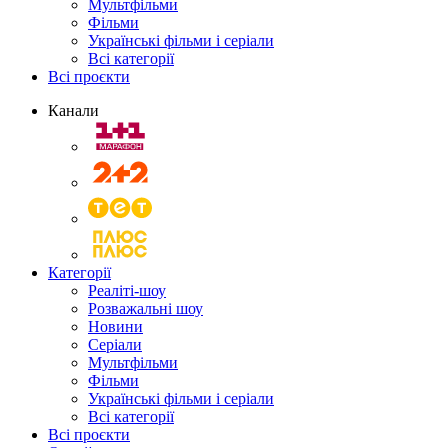
Мультфільми
Фільми
Українські фільми і серіали
Всі категорії
Всі проєкти
Канали
Категорії
Реаліті-шоу
Розважальні шоу
Новини
Серіали
Мультфільми
Фільми
Українські фільми і серіали
Всі категорії
Всі проєкти