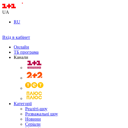
UA
RU
Вхід в кабінет
Онлайн
ТБ програма
Канали
Категорії
Реаліті-шоу
Розважальні шоу
Новини
Серіали