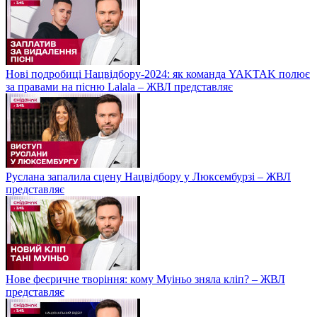
Нові подробиці Нацвідбору-2024: як команда YAKTAK полює
за правами на пісню Lalala – ЖВЛ представляє
Руслана запалила сцену Нацвідбору у Люксембурзі – ЖВЛ
представляє
Нове феєричне творіння: кому Муіньо зняла кліп? – ЖВЛ
представляє