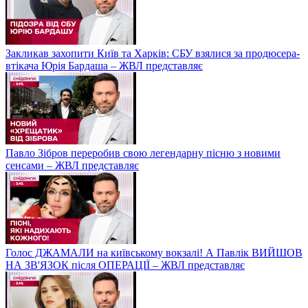
Закликав захопити Київ та Харків: СБУ взялися за продюсера-
втікача Юрія Бардаша – ЖВЛ представляє
Павло Зібров переробив свою легендарну пісню з новими
сенсами – ЖВЛ представляє
Голос ДЖАМАЛИ на київському вокзалі! А Павлік ВИЙШОВ
НА ЗВ'ЯЗОК після ОПЕРАЦІЇ – ЖВЛ представляє