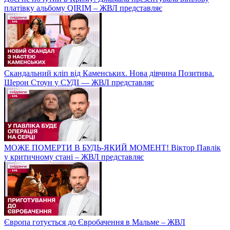
платівку альбому QIRIM – ЖВЛ представляє
Скандальний кліп від Каменських. Нова дівчина Позитива.
Шерон Стоун у СУДІ — ЖВЛ представляє
МОЖЕ ПОМЕРТИ В БУДЬ-ЯКИЙ МОМЕНТ! Віктор Павлік
у критичному стані – ЖВЛ представляє
Європа готується до Євробачення в Мальме – ЖВЛ