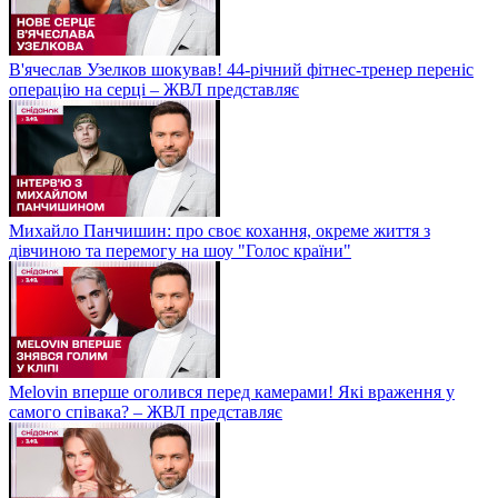
В'ячеслав Узелков шокував! 44-річний фітнес-тренер переніс
операцію на серці – ЖВЛ представляє
Михайло Панчишин: про своє кохання, окреме життя з
дівчиною та перемогу на шоу "Голос країни"
Melovin вперше оголився перед камерами! Які враження у
самого співака? – ЖВЛ представляє