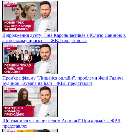
Відродження дуету: Тіна Кароль заспіває з Юлією Саніною в
авторському проєкті — ЖВЛ представляє
Прем'єра фільму "Лишайся онлайн", проблеми Жені Галича,
Будинок Tayanna на Балі – ЖВЛ представляє
Що трапилося з менеджером Анастасії Приходько? – ЖВЛ
представляє