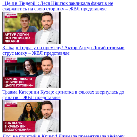
"Це я в Тіндері!": Леся Нікітюк закликала фанатів не
скаржитись на свою сторінку – ЖВЛ представляє
З лікарні одразу на прем'єру! Актор Артур Логай отримав
струс мозку – ЖВЛ представляє
Травма Катерини Кухар: артистка в сльозах звернулась до
фанатів – ЖВЛ представляє
Досі не почутий в Криму! Джамала презентувала вінілову