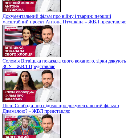
Документальний фільм про війну і тварин: перший
масштабний проєкт Антона Птушкіна – ЖВЛ представляє
Соломія Вітвіцька показала свого коханого, зірки дякують
ЗСУ – ЖВЛ Представляє
Пісні Свободи: що відомо про документальний фільм з
Джамалою? – ЖВЛ представляє