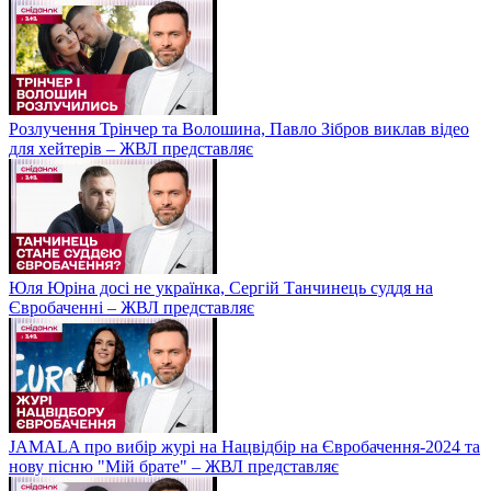
Розлучення Трінчер та Волошина, Павло Зібров виклав відео
для хейтерів – ЖВЛ представляє
Юля Юріна досі не українка, Сергій Танчинець суддя на
Євробаченні – ЖВЛ представляє
JAMALA про вибір журі на Нацвідбір на Євробачення-2024 та
нову пісню "Мій брате" – ЖВЛ представляє