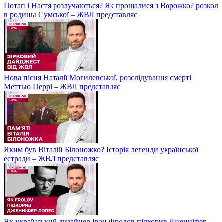
Потап і Настя розлучаються? Як прощалися з Ворожко? розкол
в родины Сумської – ЖВЛ представляє
Нова пісня Наталії Могилевської, розслідування смерті
Меттью Перрі – ЖВЛ представляє
Яким був Віталій Білоножко? Історія легенди української
естради – ЖВЛ представляє
Як український дизайнер Іван Фролов підкорив Дженніфер