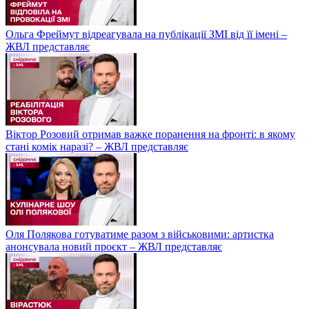
Ольга Фреймут відреагувала на публікації ЗМІ від її імені –
ЖВЛ представляє
Віктор Розовий отримав важке поранення на фронті: в якому
стані комік наразі? – ЖВЛ представляє
Оля Полякова готуватиме разом з військовими: артистка
анонсувала новий проєкт – ЖВЛ представляє