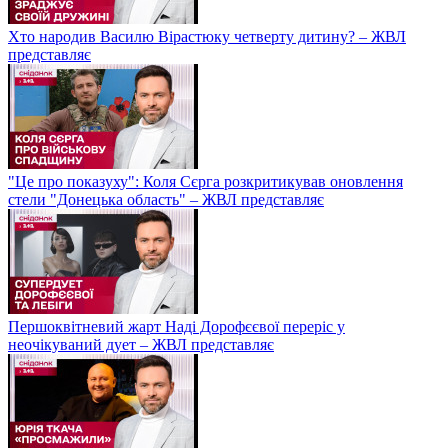
Хто народив Василю Вірастюку четверту дитину? – ЖВЛ
представляє
"Це про показуху": Коля Сєрга розкритикував оновлення
стели "Донецька область" – ЖВЛ представляє
Першоквітневий жарт Наді Дорофєєвої переріс у
неочікуваний дует – ЖВЛ представляє