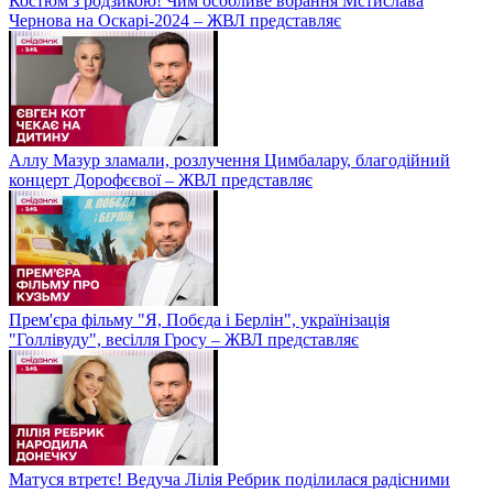
Костюм з родзикою! Чим особливе вбрання Мстислава
Чернова на Оскарі-2024 – ЖВЛ представляє
Аллу Мазур зламали, розлучення Цимбалару, благодійний
концерт Дорофєєвої – ЖВЛ представляє
Прем'єра фільму "Я, Побєда і Берлін", українізація
"Голлівуду", весілля Гросу – ЖВЛ представляє
Матуся втретє! Ведуча Лілія Ребрик поділилася радісними