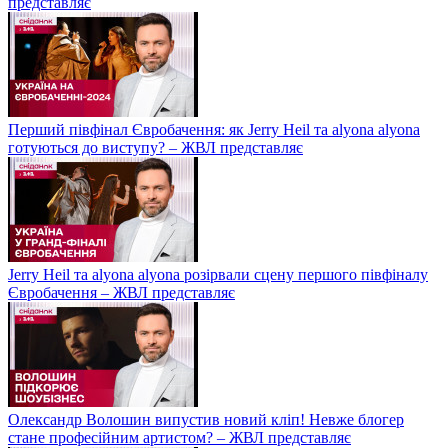
представляє
Перший півфінал Євробачення: як Jerry Heil та alyona alyona
готуються до виступу? – ЖВЛ представляє
Jerry Heil та аlyona аlyona розірвали сцену першого півфіналу
Євробачення – ЖВЛ представляє
Олександр Волошин випустив новий кліп! Невже блогер
стане професійним артистом? – ЖВЛ представляє