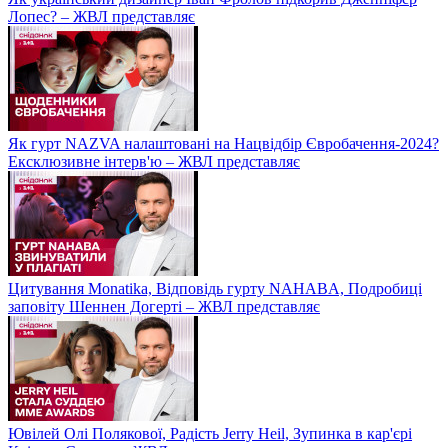
Лопес? – ЖВЛ представляє
Як гурт NAZVA налаштовані на Нацвідбір Євробачення-2024?
Ексклюзивне інтерв'ю – ЖВЛ представляє
Цитування Monatikа, Відповідь гурту NAHABA, Подробиці
заповіту Шеннен Догерті – ЖВЛ представляє
Ювілей Олі Полякової, Радість Jerry Heil, Зупинка в кар'єрі