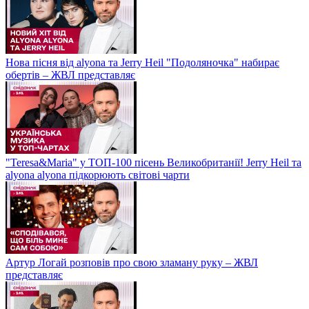
Нова пісня від alyona та Jerry Heil "Подоляночка" набирає
обертів – ЖВЛ представляє
"Teresa&Maria" у ТОП-100 пісень Великобританії! Jerry Heil та
alyona alyona підкорюють світові чарти
Артур Логай розповів про свою зламану руку – ЖВЛ
представляє