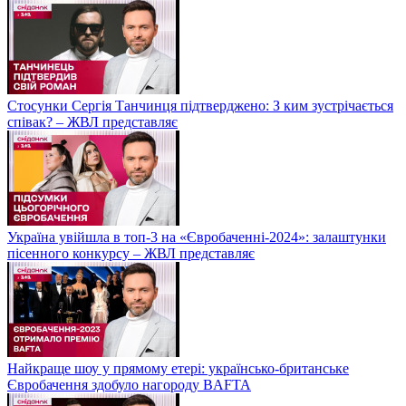
Стосунки Сергія Танчинця підтверджено: З ким зустрічається
співак? – ЖВЛ представляє
Україна увійшла в топ-3 на «Євробаченні-2024»: залаштунки
пісенного конкурсу – ЖВЛ представляє
Найкраще шоу у прямому етері: українсько-британське
Євробачення здобуло нагороду BAFTA