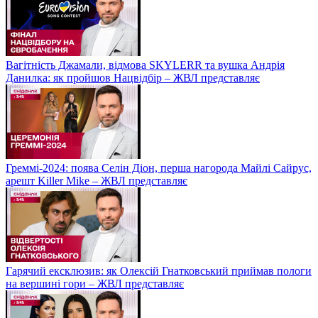
Вагітність Джамали, відмова SKYLERR та вушка Андрія
Данилка: як пройшов Нацвідбір – ЖВЛ представляє
Греммі-2024: поява Селін Діон, перша нагорода Майлі Сайрус,
арешт Killer Mike – ЖВЛ представляє
Гарячий ексклюзив: як Олексій Гнатковський приймав пологи
на вершині гори – ЖВЛ представляє