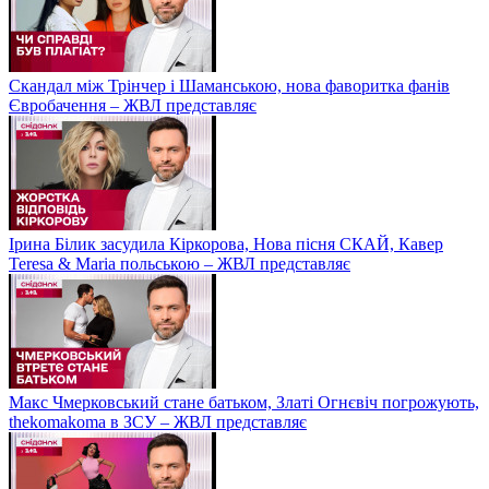
Скандал між Трінчер і Шаманською, нова фаворитка фанів
Євробачення – ЖВЛ представляє
Ірина Білик засудила Кіркорова, Нова пісня СКАЙ, Кавер
Teresa & Maria польською – ЖВЛ представляє
Макс Чмерковський стане батьком, Златі Огнєвіч погрожують,
thekomakoma в ЗСУ – ЖВЛ представляє