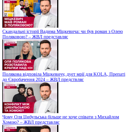
Скандальні історії Вадима Міцкевича: чи був роман з Олею
Поляковою? – ЖВЛ представляє
Полякова відповіла Міцкевичу, дует мрії для KOLA, Препаті
до Євробачення 2024 – ЖВЛ предствляє
Чому Оля Цибульська більше не хоче співати з Михайлом
Хомою? – ЖВЛ представляє