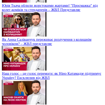
Юрія Ткача облили жорстокими жартами! "Просмажка" від
колег-коміків та стендаперів – ЖВЛ Представляє
Як Анна Саліванчук переживає розлучення з колишнім
чоловіком? – ЖВЛ представляє
Наш голос – це голос перемоги: як Ніно Катамадзе підтримує
Україну? Ексклюзив від ЖВЛ