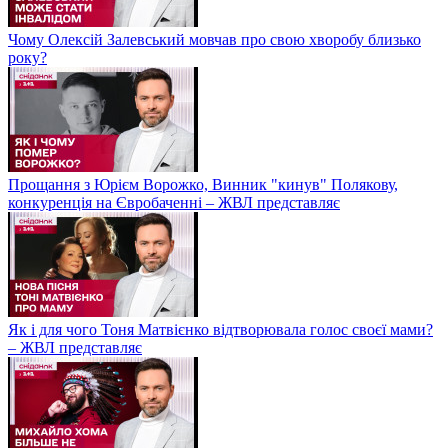
Чому Олексій Залевський мовчав про свою хворобу близько
року?
Прощання з Юрієм Ворожко, Винник "кинув" Полякову,
конкуренція на Євробаченні – ЖВЛ представляє
Як і для чого Тоня Матвієнко відтворювала голос своєї мами?
– ЖВЛ представляє