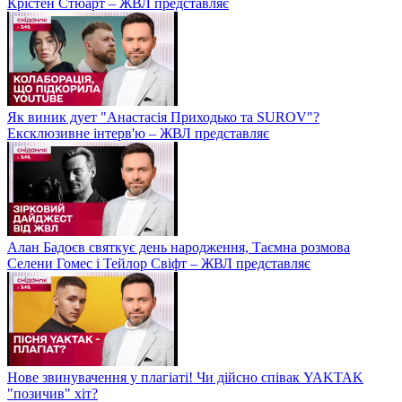
Крістен Стюарт – ЖВЛ представляє
Як виник дует "Анастасія Приходько та SUROV"?
Ексклюзивне інтерв'ю – ЖВЛ представляє
Алан Бадоєв святкує день народження, Таємна розмова
Селени Гомес і Тейлор Свіфт – ЖВЛ представляє
Нове звинувачення у плагіаті! Чи дійсно співак YAKTAK
"позичив" хіт?