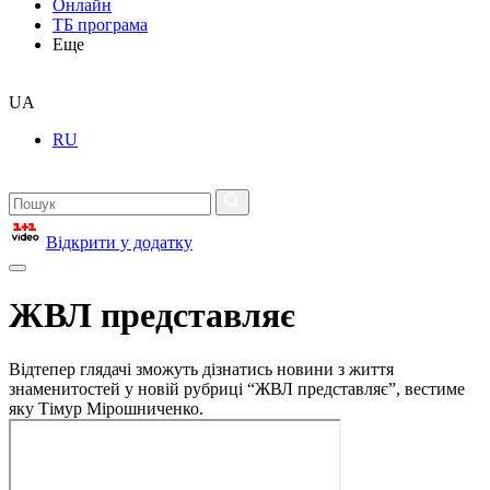
Онлайн
ТБ програма
Еще
UA
RU
Відкрити у додатку
ЖВЛ представляє
Відтепер глядачі зможуть дізнатись новини з життя
знаменитостей у новій рубриці “ЖВЛ представляє”, вестиме
яку Тімур Мірошниченко.