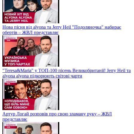
Нова пісня від alyona та Jerry Heil "Подоляночка" набирає
обертів – ЖВЛ представляє
"Teresa&Maria" у ТОП-100 пісень Великобританії! Jerry Heil та
alyona alyona підкорюють світові чарти
Артур Логай розповів про свою зламану руку – ЖВЛ
представляє