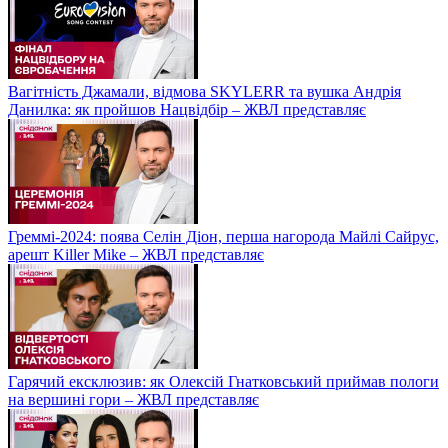
Вагітність Джамали, відмова SKYLERR та вушка Андрія
Данилка: як пройшов Нацвідбір – ЖВЛ представляє
Греммі-2024: поява Селін Діон, перша нагорода Майлі Сайрус,
арешт Killer Mike – ЖВЛ представляє
Гарячий ексклюзив: як Олексій Гнатковський приймав пологи
на вершині гори – ЖВЛ представляє