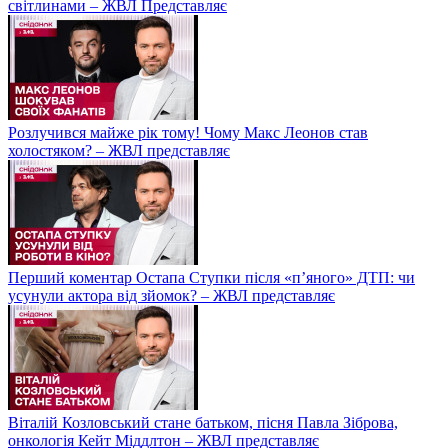
світлинами – ЖВЛ Представляє
Розлучився майже рік тому! Чому Макс Леонов став
холостяком? – ЖВЛ представляє
Перший коментар Остапа Ступки після «п’яного» ДТП: чи
усунули актора від зйомок? – ЖВЛ представляє
Віталій Козловський стане батьком, пісня Павла Зіброва,
онкологія Кейт Міддлтон – ЖВЛ представляє