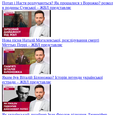
Потап і Настя розлучаються? Як прощалися з Ворожко? розкол
в родины Сумської – ЖВЛ представляє
Нова пісня Наталії Могилевської, розслідування смерті
Меттью Перрі – ЖВЛ представляє
Яким був Віталій Білоножко? Історія легенди української
естради – ЖВЛ представляє
Як український дизайнер Іван Фролов підкорив Дженніфер