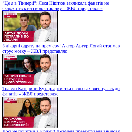
"Це я в Тіндері!": Леся Нікітюк закликала фанатів не
скаржитись на свою сторінку – ЖВЛ представляє
З лікарні одразу на прем'єру! Актор Артур Логай отримав
струс мозку – ЖВЛ представляє
Травма Катерини Кухар: артистка в сльозах звернулась до
фанатів – ЖВЛ представляє
Досі не почутий в Криму! Джамала презентувала вінілову