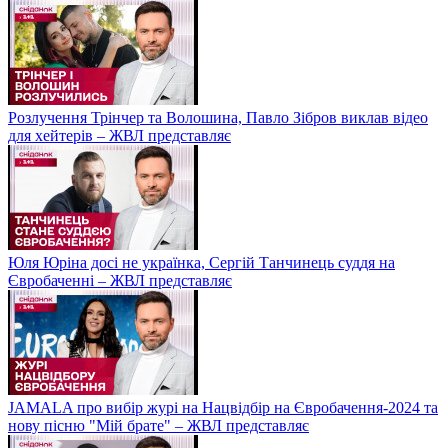
Розлучення Трінчер та Волошина, Павло Зібров виклав відео
для хейтерів – ЖВЛ представляє
Юля Юріна досі не українка, Сергій Танчинець суддя на
Євробаченні – ЖВЛ представляє
JAMALA про вибір журі на Нацвідбір на Євробачення-2024 та
нову пісню "Мій брате" – ЖВЛ представляє