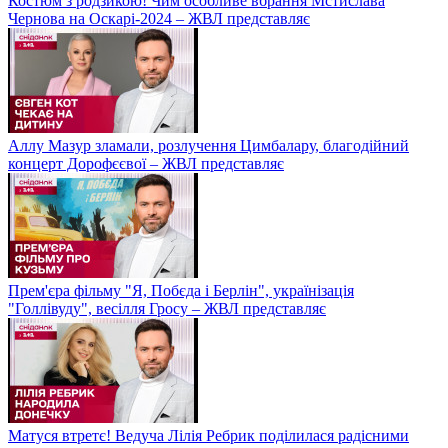
Костюм з родзикою! Чим особливе вбрання Мстислава
Чернова на Оскарі-2024 – ЖВЛ представляє
Аллу Мазур зламали, розлучення Цимбалару, благодійний
концерт Дорофєєвої – ЖВЛ представляє
Прем'єра фільму "Я, Побєда і Берлін", українізація
"Голлівуду", весілля Гросу – ЖВЛ представляє
Матуся втретє! Ведуча Лілія Ребрик поділилася радісними