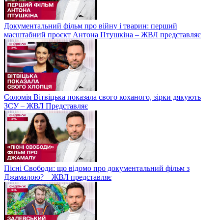
Документальний фільм про війну і тварин: перший
масштабний проєкт Антона Птушкіна – ЖВЛ представляє
Соломія Вітвіцька показала свого коханого, зірки дякують
ЗСУ – ЖВЛ Представляє
Пісні Свободи: що відомо про документальний фільм з
Джамалою? – ЖВЛ представляє