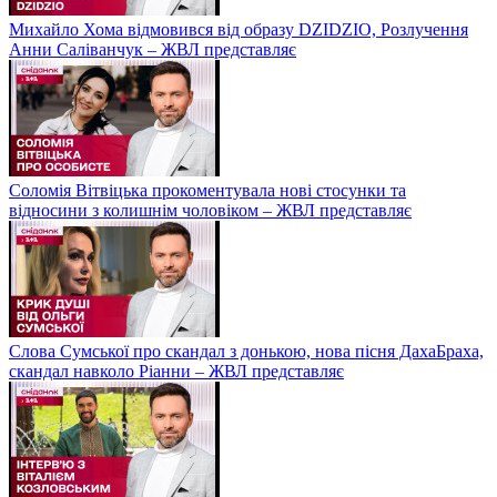
Михайло Хома відмовився від образу DZIDZIO, Розлучення
Анни Саліванчук – ЖВЛ представляє
Соломія Вітвіцька прокоментувала нові стосунки та
відносини з колишнім чоловіком – ЖВЛ представляє
Слова Сумської про скандал з донькою, нова пісня ДахаБраха,
скандал навколо Ріанни – ЖВЛ представляє