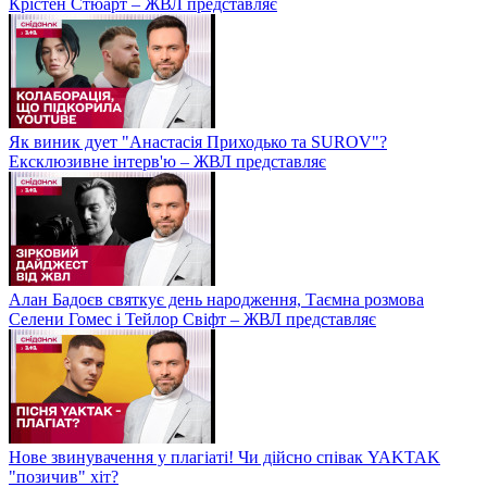
Крістен Стюарт – ЖВЛ представляє
Як виник дует "Анастасія Приходько та SUROV"?
Ексклюзивне інтерв'ю – ЖВЛ представляє
Алан Бадоєв святкує день народження, Таємна розмова
Селени Гомес і Тейлор Свіфт – ЖВЛ представляє
Нове звинувачення у плагіаті! Чи дійсно співак YAKTAK
"позичив" хіт?