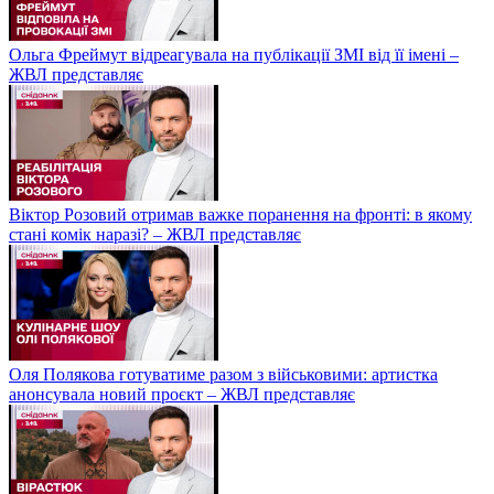
Ольга Фреймут відреагувала на публікації ЗМІ від її імені –
ЖВЛ представляє
Віктор Розовий отримав важке поранення на фронті: в якому
стані комік наразі? – ЖВЛ представляє
Оля Полякова готуватиме разом з військовими: артистка
анонсувала новий проєкт – ЖВЛ представляє