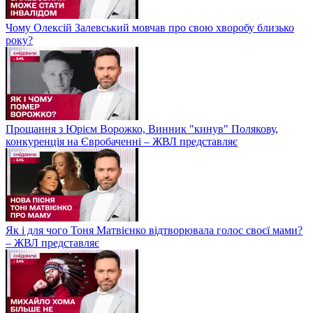
Чому Олексій Залевський мовчав про свою хворобу близько
року?
Прощання з Юрієм Ворожко, Винник "кинув" Полякову,
конкуренція на Євробаченні – ЖВЛ представляє
Як і для чого Тоня Матвієнко відтворювала голос своєї мами?
– ЖВЛ представляє