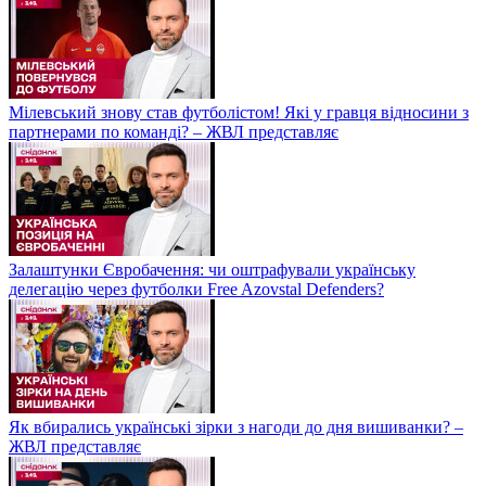
Мілевський знову став футболістом! Які у гравця відносини з
партнерами по команді? – ЖВЛ представляє
Залаштунки Євробачення: чи оштрафували українську
делегацію через футболки Free Azovstal Defenders?
Як вбирались українські зірки з нагоди до дня вишиванки? –
ЖВЛ представляє