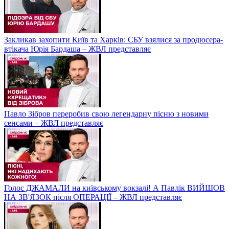
Закликав захопити Київ та Харків: СБУ взялися за продюсера-
втікача Юрія Бардаша – ЖВЛ представляє
Павло Зібров переробив свою легендарну пісню з новими
сенсами – ЖВЛ представляє
Голос ДЖАМАЛИ на київському вокзалі! А Павлік ВИЙШОВ
НА ЗВ'ЯЗОК після ОПЕРАЦІЇ – ЖВЛ представляє