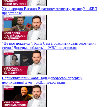
Хто народив Василю Вірастюку четверту дитину? – ЖВЛ
представляє
"Це про показуху": Коля Сєрга розкритикував оновлення
стели "Донецька область" – ЖВЛ представляє
Першоквітневий жарт Наді Дорофєєвої переріс у
неочікуваний дует – ЖВЛ представляє