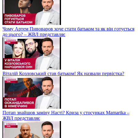
Чому Артем Пивоваров хоче стати батьком та як він готується
до цього? – ЖВЛ представляє
Віталій Козловський став батьком! Як назвали первістка?
Потап знайшов заміну Насті? Криза у стосунках Mamarika –
ЖВЛ представляє