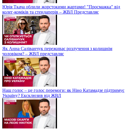
Юрія Ткача облили жорстокими жартами! "Просмажка" від
колег-коміків та стендаперів – ЖВЛ Представляє
Як Анна Саліванчук переживає розлучення з колишнім
чоловіком? – ЖВЛ представляє
Наш голос – це голос перемоги: як Ніно Катамадзе підтримує
Україну? Ексклюзив від ЖВЛ