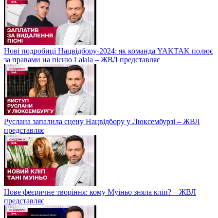
Нові подробиці Нацвідбору-2024: як команда YAKTAK полює
за правами на пісню Lalala – ЖВЛ представляє
Руслана запалила сцену Нацвідбору у Люксембурзі – ЖВЛ
представляє
Нове феєричне творіння: кому Муіньо зняла кліп? – ЖВЛ
представляє