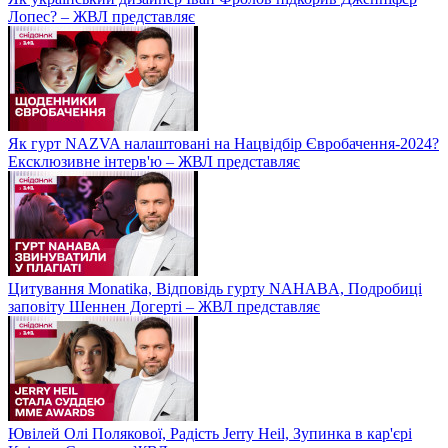
Лопес? – ЖВЛ представляє
Як гурт NAZVA налаштовані на Нацвідбір Євробачення-2024?
Ексклюзивне інтерв'ю – ЖВЛ представляє
Цитування Monatikа, Відповідь гурту NAHABA, Подробиці
заповіту Шеннен Догерті – ЖВЛ представляє
Ювілей Олі Полякової, Радість Jerry Heil, Зупинка в кар'єрі