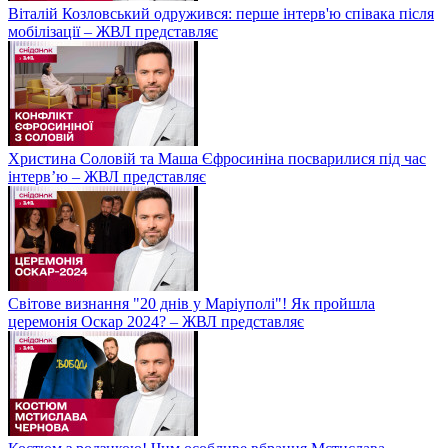
Віталій Козловський одружився: перше інтерв'ю співака після
мобілізації – ЖВЛ представляє
Христина Соловій та Маша Єфросиніна посварилися під час
інтерв’ю – ЖВЛ представляє
Світове визнання "20 днів у Маріуполі"! Як пройшла
церемонія Оскар 2024? – ЖВЛ представляє