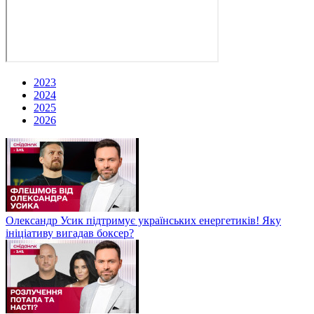
2023
2024
2025
2026
Олександр Усик підтримує українських енергетиків! Яку
ініціативу вигадав боксер?