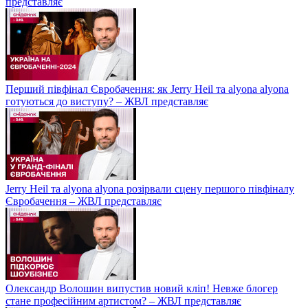
представляє
Перший півфінал Євробачення: як Jerry Heil та alyona alyona
готуються до виступу? – ЖВЛ представляє
Jerry Heil та аlyona аlyona розірвали сцену першого півфіналу
Євробачення – ЖВЛ представляє
Олександр Волошин випустив новий кліп! Невже блогер
стане професійним артистом? – ЖВЛ представляє