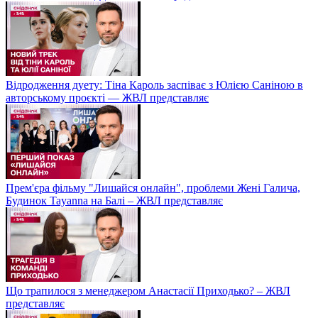
Відродження дуету: Тіна Кароль заспіває з Юлією Саніною в
авторському проєкті — ЖВЛ представляє
Прем'єра фільму "Лишайся онлайн", проблеми Жені Галича,
Будинок Tayanna на Балі – ЖВЛ представляє
Що трапилося з менеджером Анастасії Приходько? – ЖВЛ
представляє