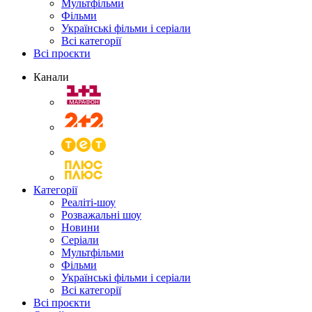
Мультфільми
Фільми
Українські фільми і серіали
Всі категорії
Всі проєкти
Канали
Категорії
Реаліті-шоу
Розважальні шоу
Новини
Серіали
Мультфільми
Фільми
Українські фільми і серіали
Всі категорії
Всі проєкти