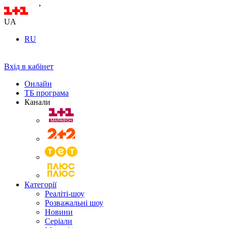
UA
RU
Вхід в кабінет
Онлайн
ТБ програма
Канали
Категорії
Реаліті-шоу
Розважальні шоу
Новини
Серіали