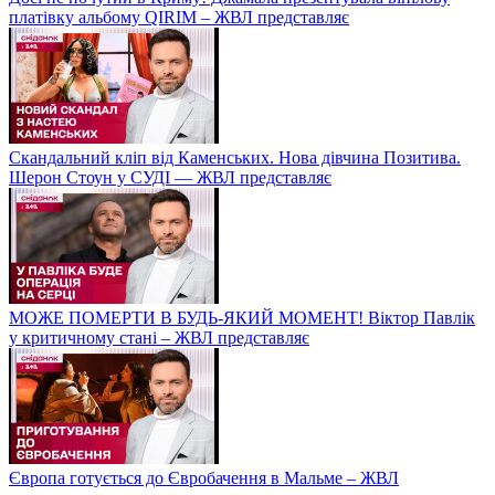
платівку альбому QIRIM – ЖВЛ представляє
Скандальний кліп від Каменських. Нова дівчина Позитива.
Шерон Стоун у СУДІ — ЖВЛ представляє
МОЖЕ ПОМЕРТИ В БУДЬ-ЯКИЙ МОМЕНТ! Віктор Павлік
у критичному стані – ЖВЛ представляє
Європа готується до Євробачення в Мальме – ЖВЛ