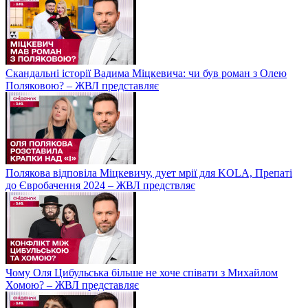
Скандальні історії Вадима Міцкевича: чи був роман з Олею
Поляковою? – ЖВЛ представляє
Полякова відповіла Міцкевичу, дует мрії для KOLA, Препаті
до Євробачення 2024 – ЖВЛ предствляє
Чому Оля Цибульська більше не хоче співати з Михайлом
Хомою? – ЖВЛ представляє