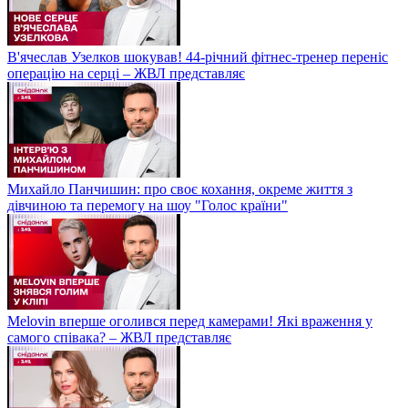
В'ячеслав Узелков шокував! 44-річний фітнес-тренер переніс
операцію на серці – ЖВЛ представляє
Михайло Панчишин: про своє кохання, окреме життя з
дівчиною та перемогу на шоу "Голос країни"
Melovin вперше оголився перед камерами! Які враження у
самого співака? – ЖВЛ представляє