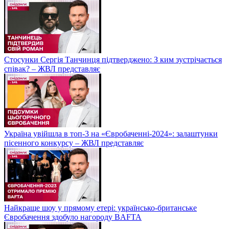
Стосунки Сергія Танчинця підтверджено: З ким зустрічається
співак? – ЖВЛ представляє
Україна увійшла в топ-3 на «Євробаченні-2024»: залаштунки
пісенного конкурсу – ЖВЛ представляє
Найкраще шоу у прямому етері: українсько-британське
Євробачення здобуло нагороду BAFTA