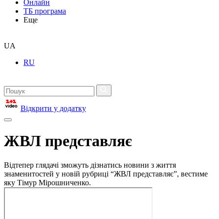
Онлайн
ТБ програма
Еще
UA
RU
Відкрити у додатку
ЖВЛ представляє
Відтепер глядачі зможуть дізнатись новини з життя
знаменитостей у новій рубриці “ЖВЛ представляє”, вестиме
яку Тімур Мірошниченко.