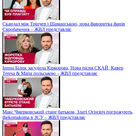
Скандал між Трінчер і Шаманською, нова фаворитка фанів
Євробачення – ЖВЛ представляє
Ірина Білик засудила Кіркорова, Нова пісня СКАЙ, Кавер
Teresa & Maria польською – ЖВЛ представляє
Макс Чмерковський стане батьком, Златі Огнєвіч погрожують,
thekomakoma в ЗСУ – ЖВЛ представляє