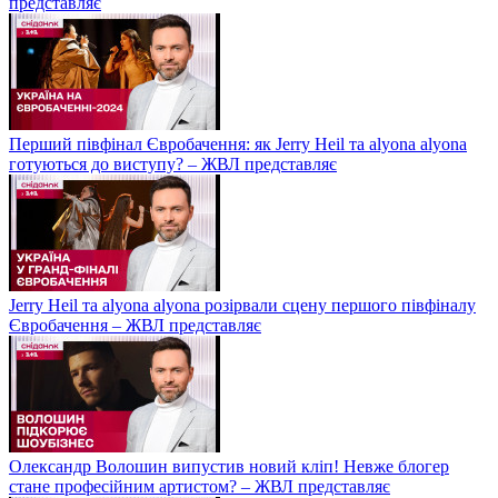
представляє
Перший півфінал Євробачення: як Jerry Heil та alyona alyona
готуються до виступу? – ЖВЛ представляє
Jerry Heil та аlyona аlyona розірвали сцену першого півфіналу
Євробачення – ЖВЛ представляє
Олександр Волошин випустив новий кліп! Невже блогер
стане професійним артистом? – ЖВЛ представляє