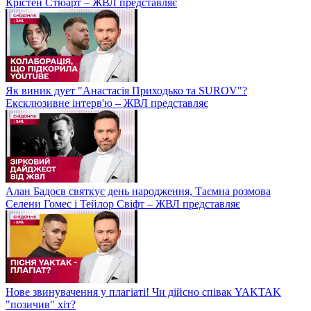
Крістен Стюарт – ЖВЛ представляє
Як виник дует "Анастасія Приходько та SUROV"?
Ексклюзивне інтерв'ю – ЖВЛ представляє
Алан Бадоєв святкує день народження, Таємна розмова
Селени Гомес і Тейлор Свіфт – ЖВЛ представляє
Нове звинувачення у плагіаті! Чи дійсно співак YAKTAK
"позичив" хіт?