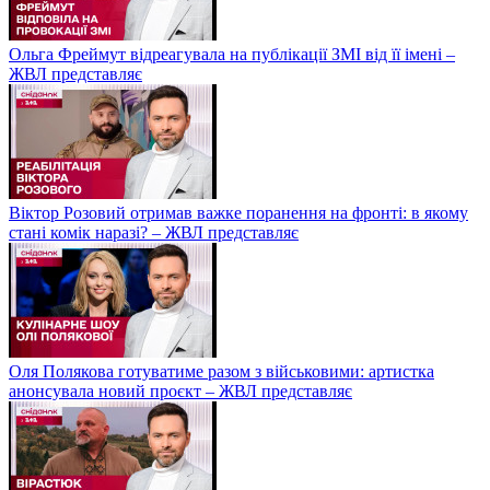
Ольга Фреймут відреагувала на публікації ЗМІ від її імені –
ЖВЛ представляє
Віктор Розовий отримав важке поранення на фронті: в якому
стані комік наразі? – ЖВЛ представляє
Оля Полякова готуватиме разом з військовими: артистка
анонсувала новий проєкт – ЖВЛ представляє