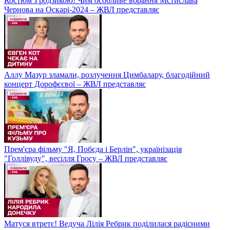
Костюм з родзикою! Чим особливе вбрання Мстислава
Чернова на Оскарі-2024 – ЖВЛ представляє
Аллу Мазур зламали, розлучення Цимбалару, благодійний
концерт Дорофєєвої – ЖВЛ представляє
Прем'єра фільму "Я, Побєда і Берлін", українізація
"Голлівуду", весілля Гросу – ЖВЛ представляє
Матуся втретє! Ведуча Лілія Ребрик поділилася радісними