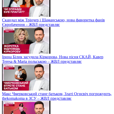
Скандал між Трінчер і Шаманською, нова фаворитка фанів
Євробачення – ЖВЛ представляє
Ірина Білик засудила Кіркорова, Нова пісня СКАЙ, Кавер
Teresa & Maria польською – ЖВЛ представляє
Макс Чмерковський стане батьком, Златі Огнєвіч погрожують,
thekomakoma в ЗСУ – ЖВЛ представляє