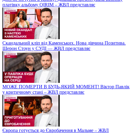
платівку альбому QIRIM – ЖВЛ представляє
Скандальний кліп від Каменських. Нова дівчина Позитива.
Шерон Стоун у СУДІ — ЖВЛ представляє
МОЖЕ ПОМЕРТИ В БУДЬ-ЯКИЙ МОМЕНТ! Віктор Павлік
у критичному стані – ЖВЛ представляє
Європа готується до Євробачення в Мальме – ЖВЛ