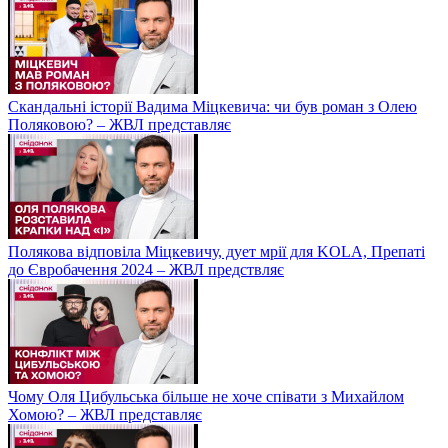
Скандальні історії Вадима Міцкевича: чи був роман з Олею
Поляковою? – ЖВЛ представляє
Полякова відповіла Міцкевичу, дует мрії для KOLA, Препаті
до Євробачення 2024 – ЖВЛ предствляє
Чому Оля Цибульська більше не хоче співати з Михайлом
Хомою? – ЖВЛ представляє