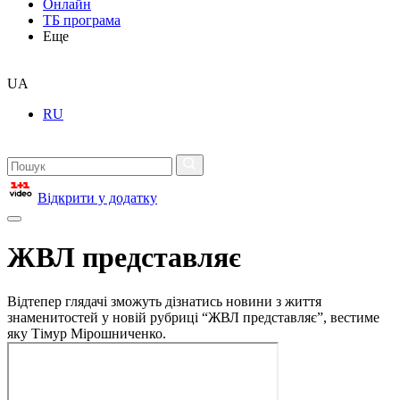
Онлайн
ТБ програма
Еще
UA
RU
Відкрити у додатку
ЖВЛ представляє
Відтепер глядачі зможуть дізнатись новини з життя
знаменитостей у новій рубриці “ЖВЛ представляє”, вестиме
яку Тімур Мірошниченко.