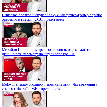
В'ячеслав Узелков шокував! 44-річний фітнес-тренер переніс
операцію на серці – ЖВЛ представляє
Михайло Панчишин: про своє кохання, окреме життя з
дівчиною та перемогу на шоу "Голос країни"
Melovin вперше оголився перед камерами! Які враження у
самого співака? – ЖВЛ представляє