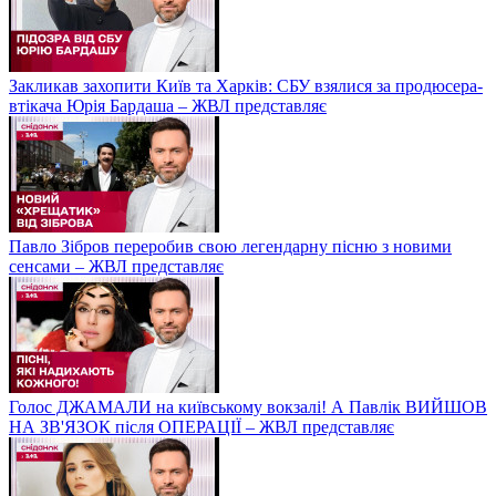
Закликав захопити Київ та Харків: СБУ взялися за продюсера-
втікача Юрія Бардаша – ЖВЛ представляє
Павло Зібров переробив свою легендарну пісню з новими
сенсами – ЖВЛ представляє
Голос ДЖАМАЛИ на київському вокзалі! А Павлік ВИЙШОВ
НА ЗВ'ЯЗОК після ОПЕРАЦІЇ – ЖВЛ представляє