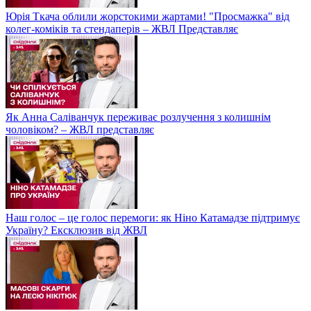
Юрія Ткача облили жорстокими жартами! "Просмажка" від
колег-коміків та стендаперів – ЖВЛ Представляє
Як Анна Саліванчук переживає розлучення з колишнім
чоловіком? – ЖВЛ представляє
Наш голос – це голос перемоги: як Ніно Катамадзе підтримує
Україну? Ексклюзив від ЖВЛ