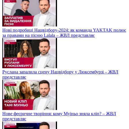
Нові подробиці Нацвідбору-2024: як команда YAKTAK полює
за правами на пісню Lalala – ЖВЛ представляє
Руслана запалила сцену Нацвідбору у Люксембурзі – ЖВЛ
представляє
Нове феєричне творіння: кому Муіньо зняла кліп? – ЖВЛ
представляє