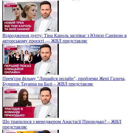
Відродження дуету: Тіна Кароль заспіває з Юлією Саніною в
авторському проєкті — ЖВЛ представляє
Прем'єра фільму "Лишайся онлайн", проблеми Жені Галича,
Будинок Tayanna на Балі – ЖВЛ представляє
Що трапилося з менеджером Анастасії Приходько? – ЖВЛ
представляє