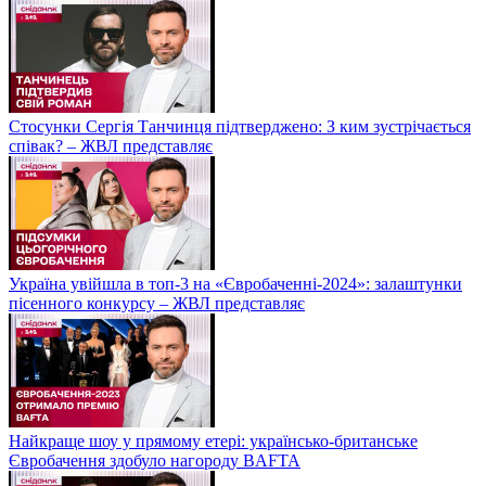
Стосунки Сергія Танчинця підтверджено: З ким зустрічається
співак? – ЖВЛ представляє
Україна увійшла в топ-3 на «Євробаченні-2024»: залаштунки
пісенного конкурсу – ЖВЛ представляє
Найкраще шоу у прямому етері: українсько-британське
Євробачення здобуло нагороду BAFTA