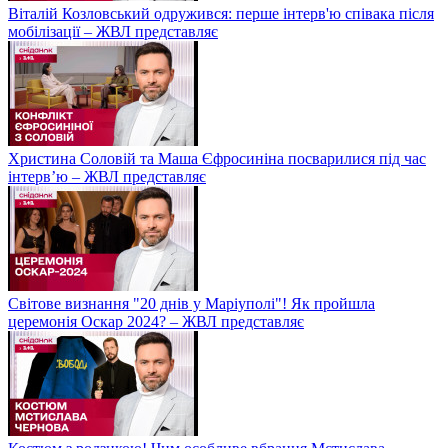
Віталій Козловський одружився: перше інтерв'ю співака після
мобілізації – ЖВЛ представляє
Христина Соловій та Маша Єфросиніна посварилися під час
інтерв’ю – ЖВЛ представляє
Світове визнання "20 днів у Маріуполі"! Як пройшла
церемонія Оскар 2024? – ЖВЛ представляє