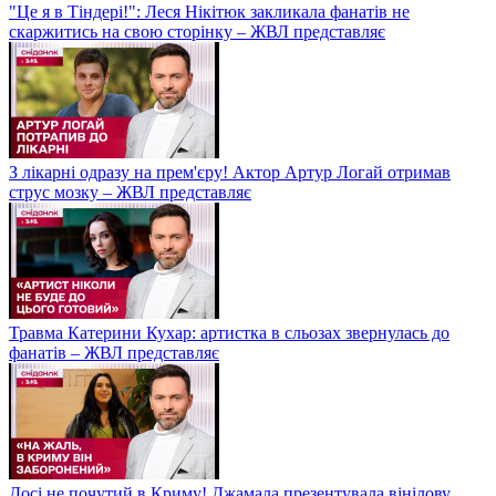
"Це я в Тіндері!": Леся Нікітюк закликала фанатів не
скаржитись на свою сторінку – ЖВЛ представляє
З лікарні одразу на прем'єру! Актор Артур Логай отримав
струс мозку – ЖВЛ представляє
Травма Катерини Кухар: артистка в сльозах звернулась до
фанатів – ЖВЛ представляє
Досі не почутий в Криму! Джамала презентувала вінілову