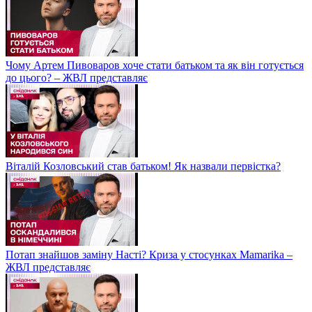
Чому Артем Пивоваров хоче стати батьком та як він готується
до цього? – ЖВЛ представляє
Віталій Козловський став батьком! Як назвали первістка?
Потап знайшов заміну Насті? Криза у стосунках Mamarika –
ЖВЛ представляє