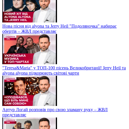
Нова пісня від alyona та Jerry Heil "Подоляночка" набирає
обертів – ЖВЛ представляє
"Teresa&Maria" у ТОП-100 пісень Великобританії! Jerry Heil та
alyona alyona підкорюють світові чарти
Артур Логай розповів про свою зламану руку – ЖВЛ
представляє