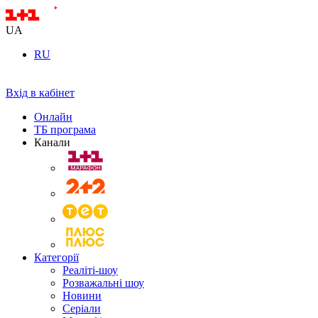
UA
RU
Вхід в кабінет
Онлайн
ТБ програма
Канали
Категорії
Реаліті-шоу
Розважальні шоу
Новини
Серіали