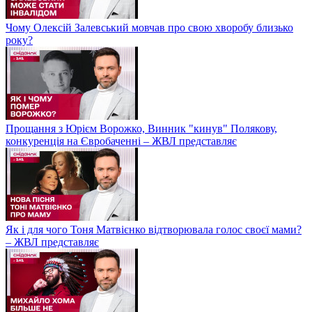
Чому Олексій Залевський мовчав про свою хворобу близько
року?
Прощання з Юрієм Ворожко, Винник "кинув" Полякову,
конкуренція на Євробаченні – ЖВЛ представляє
Як і для чого Тоня Матвієнко відтворювала голос своєї мами?
– ЖВЛ представляє