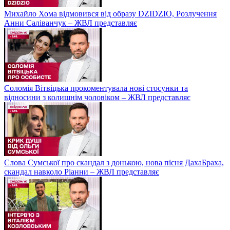
Михайло Хома відмовився від образу DZIDZIO, Розлучення
Анни Саліванчук – ЖВЛ представляє
Соломія Вітвіцька прокоментувала нові стосунки та
відносини з колишнім чоловіком – ЖВЛ представляє
Слова Сумської про скандал з донькою, нова пісня ДахаБраха,
скандал навколо Ріанни – ЖВЛ представляє