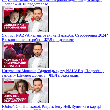
Лопес? – ЖВЛ представляє
Як гурт NAZVA налаштовані на Нацвідбір Євробачення-2024?
Ексклюзивне інтерв'ю – ЖВЛ представляє
Цитування Monatikа, Відповідь гурту NAHABA, Подробиці
заповіту Шеннен Догерті – ЖВЛ представляє
Ювілей Олі Полякової, Радість Jerry Heil, Зупинка в кар'єрі