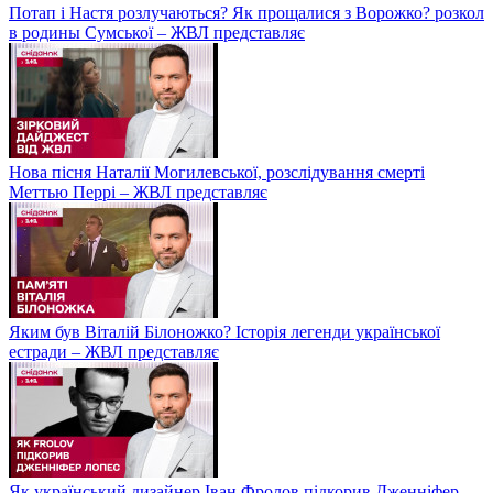
Потап і Настя розлучаються? Як прощалися з Ворожко? розкол
в родины Сумської – ЖВЛ представляє
Нова пісня Наталії Могилевської, розслідування смерті
Меттью Перрі – ЖВЛ представляє
Яким був Віталій Білоножко? Історія легенди української
естради – ЖВЛ представляє
Як український дизайнер Іван Фролов підкорив Дженніфер