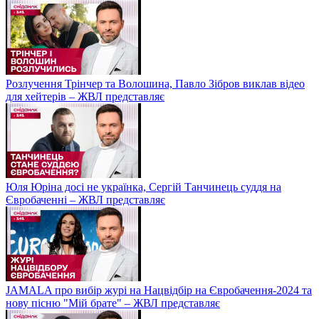
Розлучення Трінчер та Волошина, Павло Зібров виклав відео
для хейтерів – ЖВЛ представляє
Юля Юріна досі не українка, Сергій Танчинець суддя на
Євробаченні – ЖВЛ представляє
JAMALA про вибір журі на Нацвідбір на Євробачення-2024 та
нову пісню "Мій брате" – ЖВЛ представляє