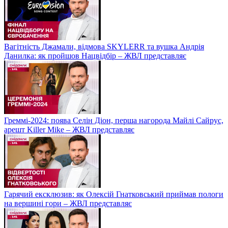
Вагітність Джамали, відмова SKYLERR та вушка Андрія
Данилка: як пройшов Нацвідбір – ЖВЛ представляє
Греммі-2024: поява Селін Діон, перша нагорода Майлі Сайрус,
арешт Killer Mike – ЖВЛ представляє
Гарячий ексклюзив: як Олексій Гнатковський приймав пологи
на вершині гори – ЖВЛ представляє