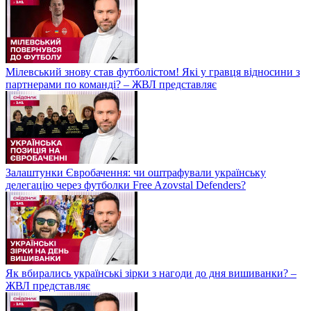
Мілевський знову став футболістом! Які у гравця відносини з
партнерами по команді? – ЖВЛ представляє
Залаштунки Євробачення: чи оштрафували українську
делегацію через футболки Free Azovstal Defenders?
Як вбирались українські зірки з нагоди до дня вишиванки? –
ЖВЛ представляє