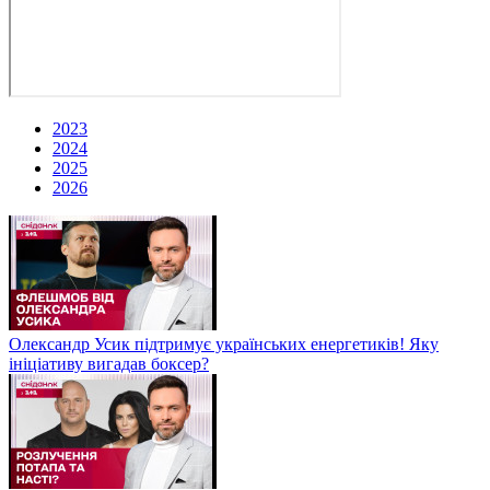
2023
2024
2025
2026
Олександр Усик підтримує українських енергетиків! Яку
ініціативу вигадав боксер?