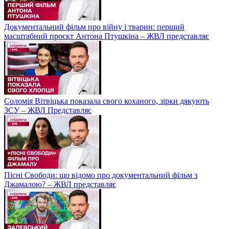
Документальний фільм про війну і тварин: перший
масштабний проєкт Антона Птушкіна – ЖВЛ представляє
Соломія Вітвіцька показала свого коханого, зірки дякують
ЗСУ – ЖВЛ Представляє
Пісні Свободи: що відомо про документальний фільм з
Джамалою? – ЖВЛ представляє