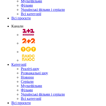
Мультфільми
Фільми
Українські фільми і серіали
Всі категорії
Всі проєкти
Канали
Категорії
Реаліті-шоу
Розважальні шоу
Новини
Серіали
Мультфільми
Фільми
Українські фільми і серіали
Всі категорії
Всі проєкти