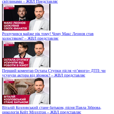
світлинами – ЖВЛ Представляє
Розлучився майже рік тому! Чому Макс Леонов став
холостяком? – ЖВЛ представляє
Перший коментар Остапа Ступки після «п’яного» ДТП: чи
усунули актора від зйомок? – ЖВЛ представляє
Віталій Козловський стане батьком, пісня Павла Зіброва,
онкологія Кейт Міддлтон – ЖВЛ представляє