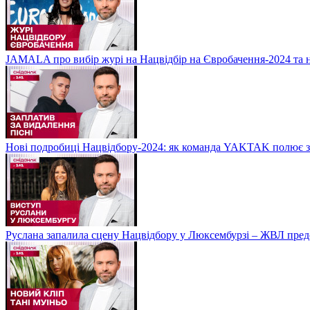
JAMALA про вибір журі на Нацвідбір на Євробачення-2024 та 
Нові подробиці Нацвідбору-2024: як команда YAKTAK полює за
Руслана запалила сцену Нацвідбору у Люксембурзі – ЖВЛ пред