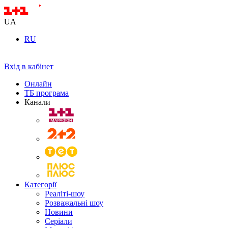
UA
RU
Вхід в кабінет
Онлайн
ТБ програма
Канали
Категорії
Реаліті-шоу
Розважальні шоу
Новини
Серіали