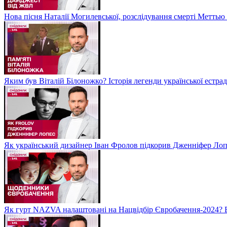
Нова пісня Наталії Могилевської, розслідування смерті Метть
Яким був Віталій Білоножко? Історія легенди української естр
Як український дизайнер Іван Фролов підкорив Дженніфер Ло
Як гурт NAZVA налаштовані на Нацвідбір Євробачення-2024? 