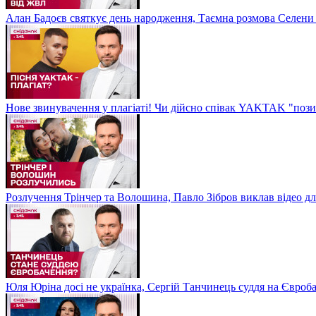
Алан Бадоєв святкує день народження, Таємна розмова Селени
Нове звинувачення у плагіаті! Чи дійсно співак YAKTAK "пози
Розлучення Трінчер та Волошина, Павло Зібров виклав відео д
Юля Юріна досі не українка, Сергій Танчинець суддя на Євроб