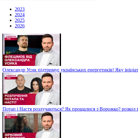
2023
2024
2025
2026
Олександр Усик підтримує українських енергетиків! Яку ініціа
Потап і Настя розлучаються? Як прощалися з Ворожко? розкол