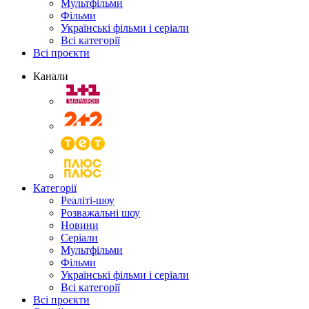
Мультфільми
Фільми
Українські фільми і серіали
Всі категорії
Всі проєкти
Канали
Категорії
Реаліті-шоу
Розважальні шоу
Новини
Серіали
Мультфільми
Фільми
Українські фільми і серіали
Всі категорії
Всі проєкти