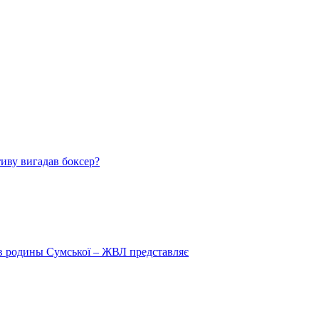
тиву вигадав боксер?
 в родины Сумської – ЖВЛ представляє