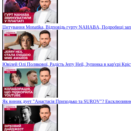
Цитування Monatikа, Відповідь гурту NAHABA, Подробиці зап
Ювілей Олі Полякової, Радість Jerry Heil, Зупинка в кар'єрі К
Як виник дует "Анастасія Приходько та SUROV"? Ексклюзивне