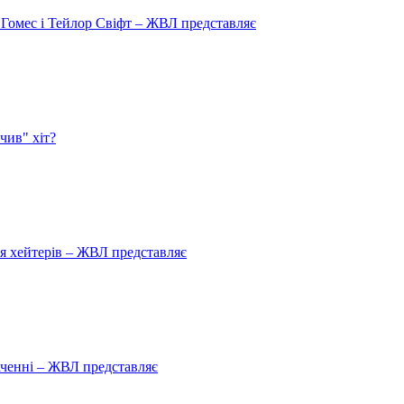
 Гомес і Тейлор Свіфт – ЖВЛ представляє
чив" хіт?
ля хейтерів – ЖВЛ представляє
аченні – ЖВЛ представляє