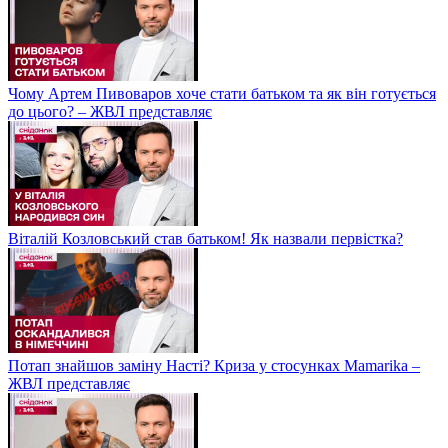
Чому Артем Пивоваров хоче стати батьком та як він готується
до цього? – ЖВЛ представляє
Віталій Козловський став батьком! Як назвали первістка?
Потап знайшов заміну Насті? Криза у стосунках Mamarika –
ЖВЛ представляє