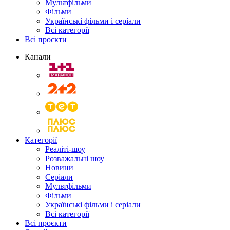
Мультфільми
Фільми
Українські фільми і серіали
Всі категорії
Всі проєкти
Канали
Категорії
Реаліті-шоу
Розважальні шоу
Новини
Серіали
Мультфільми
Фільми
Українські фільми і серіали
Всі категорії
Всі проєкти