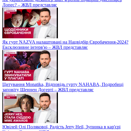
Лопес? – ЖВЛ представляє
Як гурт NAZVA налаштовані на Нацвідбір Євробачення-2024?
Ексклюзивне інтерв'ю – ЖВЛ представляє
Цитування Monatikа, Відповідь гурту NAHABA, Подробиці
заповіту Шеннен Догерті – ЖВЛ представляє
Ювілей Олі Полякової, Радість Jerry Heil, Зупинка в кар'єрі