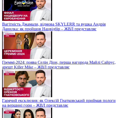
Вагітність Джамали, відмова SKYLERR та вушка Андрія
Данилка: як пройшов Нацвідбір – ЖВЛ представляє
Греммі-2024: поява Селін Діон, перша нагорода Майлі Сайрус,
арешт Killer Mike – ЖВЛ представляє
Гарячий ексклюзив: як Олексій Гнатковський приймав пологи
на вершині гори – ЖВЛ представляє