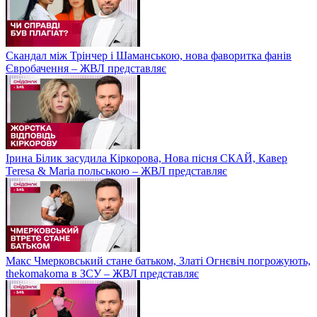
Скандал між Трінчер і Шаманською, нова фаворитка фанів
Євробачення – ЖВЛ представляє
Ірина Білик засудила Кіркорова, Нова пісня СКАЙ, Кавер
Teresa & Maria польською – ЖВЛ представляє
Макс Чмерковський стане батьком, Златі Огнєвіч погрожують,
thekomakoma в ЗСУ – ЖВЛ представляє