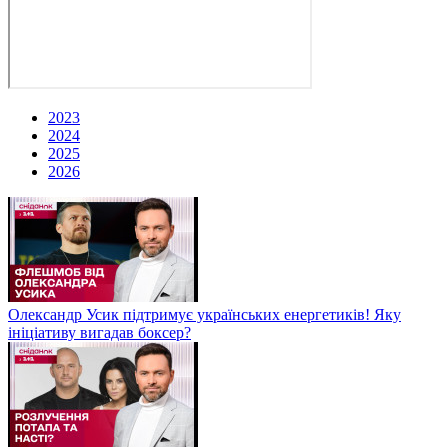
2023
2024
2025
2026
Олександр Усик підтримує українських енергетиків! Яку
ініціативу вигадав боксер?