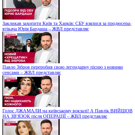
Закликав захопити Київ та Харків: СБУ взялися за продюсера-
втікача Юрія Бардаша – ЖВЛ представляє
Павло Зібров переробив свою легендарну пісню з новими
сенсами – ЖВЛ представляє
Голос ДЖАМАЛИ на київському вокзалі! А Павлік ВИЙШОВ
НА ЗВ'ЯЗОК після ОПЕРАЦІЇ – ЖВЛ представляє