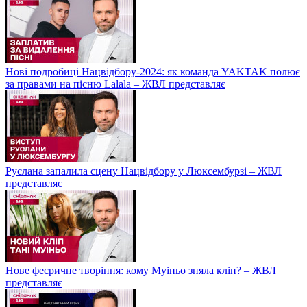
Нові подробиці Нацвідбору-2024: як команда YAKTAK полює
за правами на пісню Lalala – ЖВЛ представляє
Руслана запалила сцену Нацвідбору у Люксембурзі – ЖВЛ
представляє
Нове феєричне творіння: кому Муіньо зняла кліп? – ЖВЛ
представляє