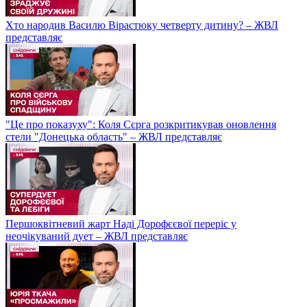
Хто народив Василю Вірастюку четверту дитину? – ЖВЛ
представляє
"Це про показуху": Коля Сєрга розкритикував оновлення
стели "Донецька область" – ЖВЛ представляє
Першоквітневий жарт Наді Дорофєєвої переріс у
неочікуваний дует – ЖВЛ представляє