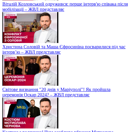
Віталій Козловський одружився: перше інтерв'ю співака після
мобілізації – ЖВЛ представляє
Христина Соловій та Маша Єфросиніна посварилися під час
інтерв’ю – ЖВЛ представляє
Світове визнання "20 днів у Маріуполі"! Як пройшла
церемонія Оскар 2024? – ЖВЛ представляє