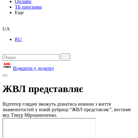
Онлайн
ТБ програма
Еще
UA
RU
Відкрити у додатку
ЖВЛ представляє
Відтепер глядачі зможуть дізнатись новини з життя
знаменитостей у новій рубриці “ЖВЛ представляє”, вестиме
яку Тімур Мірошниченко.