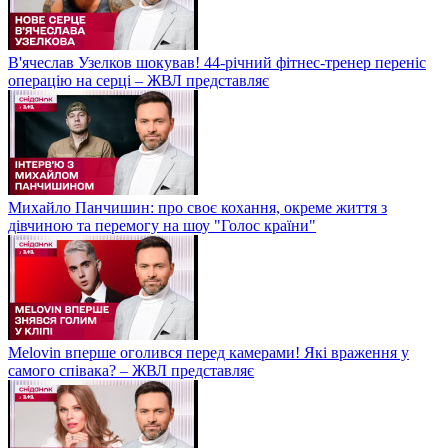
В'ячеслав Узелков шокував! 44-річний фітнес-тренер переніс
операцію на серці – ЖВЛ представляє
Михайло Панчишин: про своє кохання, окреме життя з
дівчиною та перемогу на шоу "Голос країни"
Melovin вперше оголився перед камерами! Які враження у
самого співака? – ЖВЛ представляє