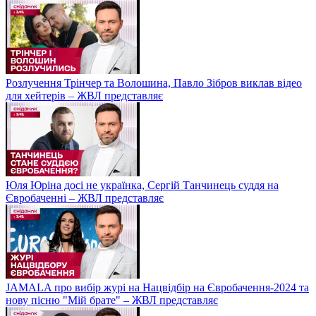
Розлучення Трінчер та Волошина, Павло Зібров виклав відео
для хейтерів – ЖВЛ представляє
Юля Юріна досі не українка, Сергій Танчинець суддя на
Євробаченні – ЖВЛ представляє
JAMALA про вибір журі на Нацвідбір на Євробачення-2024 та
нову пісню "Мій брате" – ЖВЛ представляє