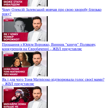
Чому Олексій Залевський мовчав про свою хворобу близько
року?
Прощання з Юрієм Ворожко, Винник "кинув" Полякову,
конкуренція на Євробаченні – ЖВЛ представляє
Як і для чого Тоня Матвієнко відтворювала голос своєї мами?
– ЖВЛ представляє