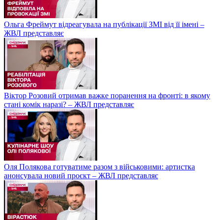
Ольга Фреймут відреагувала на публікації ЗМІ від її імені –
ЖВЛ представляє
Віктор Розовий отримав важке поранення на фронті: в якому
стані комік наразі? – ЖВЛ представляє
Оля Полякова готуватиме разом з військовими: артистка
анонсувала новий проєкт – ЖВЛ представляє