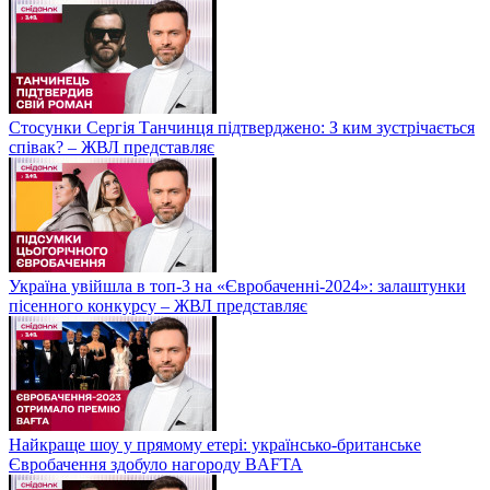
Стосунки Сергія Танчинця підтверджено: З ким зустрічається
співак? – ЖВЛ представляє
Україна увійшла в топ-3 на «Євробаченні-2024»: залаштунки
пісенного конкурсу – ЖВЛ представляє
Найкраще шоу у прямому етері: українсько-британське
Євробачення здобуло нагороду BAFTA