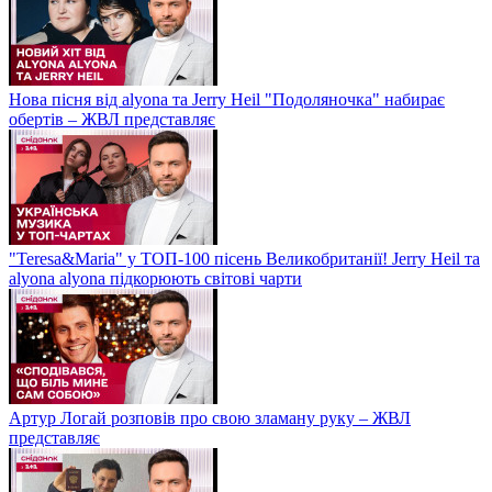
Нова пісня від alyona та Jerry Heil "Подоляночка" набирає
обертів – ЖВЛ представляє
"Teresa&Maria" у ТОП-100 пісень Великобританії! Jerry Heil та
alyona alyona підкорюють світові чарти
Артур Логай розповів про свою зламану руку – ЖВЛ
представляє