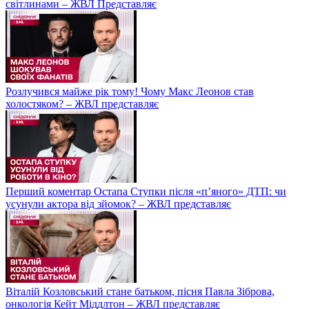
світлинами – ЖВЛ Представляє
Розлучився майже рік тому! Чому Макс Леонов став
холостяком? – ЖВЛ представляє
Перший коментар Остапа Ступки після «п’яного» ДТП: чи
усунули актора від зйомок? – ЖВЛ представляє
Віталій Козловський стане батьком, пісня Павла Зіброва,
онкологія Кейт Міддлтон – ЖВЛ представляє