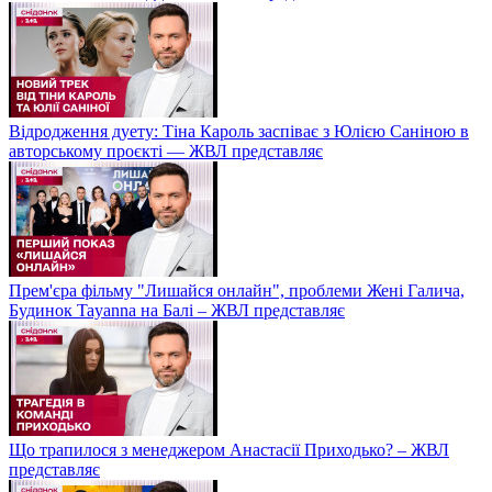
Відродження дуету: Тіна Кароль заспіває з Юлією Саніною в
авторському проєкті — ЖВЛ представляє
Прем'єра фільму "Лишайся онлайн", проблеми Жені Галича,
Будинок Tayanna на Балі – ЖВЛ представляє
Що трапилося з менеджером Анастасії Приходько? – ЖВЛ
представляє