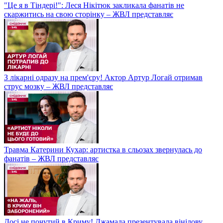
"Це я в Тіндері!": Леся Нікітюк закликала фанатів не
скаржитись на свою сторінку – ЖВЛ представляє
З лікарні одразу на прем'єру! Актор Артур Логай отримав
струс мозку – ЖВЛ представляє
Травма Катерини Кухар: артистка в сльозах звернулась до
фанатів – ЖВЛ представляє
Досі не почутий в Криму! Джамала презентувала вінілову