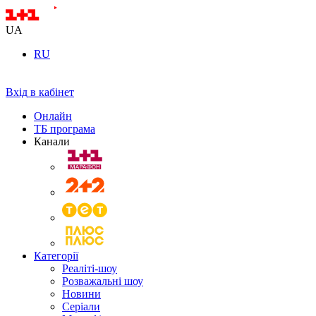
UA
RU
Вхід в кабінет
Онлайн
ТБ програма
Канали
Категорії
Реаліті-шоу
Розважальні шоу
Новини
Серіали