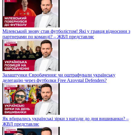
Мілевський знову став футболістом! Які у гравця відносини з
партнерами по команді? – ЖВЛ представляє
Залаштунки Євробачення: чи оштрафували українську
делегацію через футболки Free Azovstal Defenders?
Як вбирались українські зірки з нагоди до дня вишиванки? –
ЖВЛ представляє