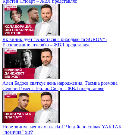
Крістен Стюарт – ЖВЛ представляє
Як виник дует "Анастасія Приходько та SUROV"?
Ексклюзивне інтерв'ю – ЖВЛ представляє
Алан Бадоєв святкує день народження, Таємна розмова
Селени Гомес і Тейлор Свіфт – ЖВЛ представляє
Нове звинувачення у плагіаті! Чи дійсно співак YAKTAK
"позичив" хіт?