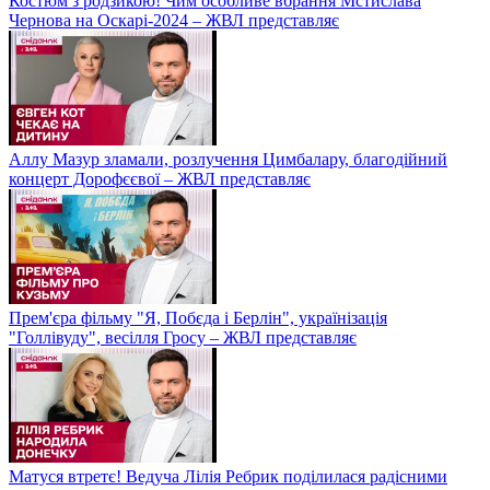
Костюм з родзикою! Чим особливе вбрання Мстислава
Чернова на Оскарі-2024 – ЖВЛ представляє
Аллу Мазур зламали, розлучення Цимбалару, благодійний
концерт Дорофєєвої – ЖВЛ представляє
Прем'єра фільму "Я, Побєда і Берлін", українізація
"Голлівуду", весілля Гросу – ЖВЛ представляє
Матуся втретє! Ведуча Лілія Ребрик поділилася радісними