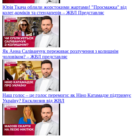
Юрія Ткача облили жорстокими жартами! "Просмажка" від
колег-коміків та стендаперів – ЖВЛ Представляє
Як Анна Саліванчук переживає розлучення з колишнім
чоловіком? – ЖВЛ представляє
Наш голос – це голос перемоги: як Ніно Катамадзе підтримує
Україну? Ексклюзив від ЖВЛ