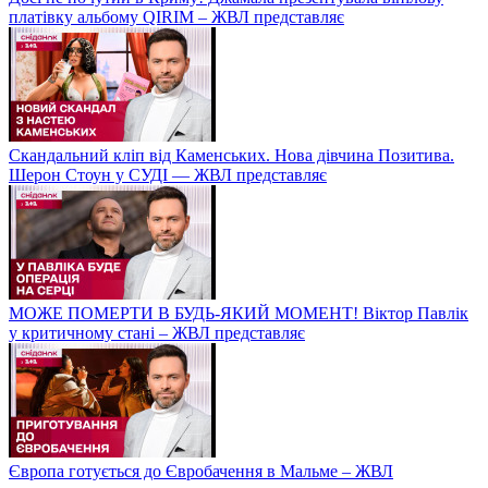
платівку альбому QIRIM – ЖВЛ представляє
Скандальний кліп від Каменських. Нова дівчина Позитива.
Шерон Стоун у СУДІ — ЖВЛ представляє
МОЖЕ ПОМЕРТИ В БУДЬ-ЯКИЙ МОМЕНТ! Віктор Павлік
у критичному стані – ЖВЛ представляє
Європа готується до Євробачення в Мальме – ЖВЛ