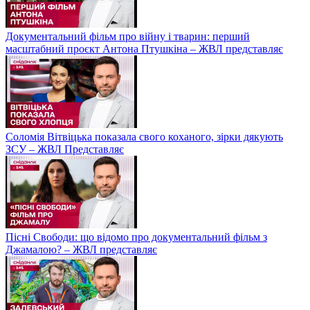
Документальний фільм про війну і тварин: перший
масштабний проєкт Антона Птушкіна – ЖВЛ представляє
Соломія Вітвіцька показала свого коханого, зірки дякують
ЗСУ – ЖВЛ Представляє
Пісні Свободи: що відомо про документальний фільм з
Джамалою? – ЖВЛ представляє