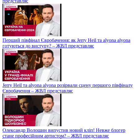
представляє
Перший півфінал Євробачення: як Jerry Heil та alyona alyona
готуються до виступу? – ЖВЛ представляє
Jerry Heil та аlyona аlyona розірвали сцену першого півфіналу
Євробачення – ЖВЛ представляє
Олександр Волошин випустив новий кліп! Невже блогер
стане професійним артистом? – ЖВЛ представляє