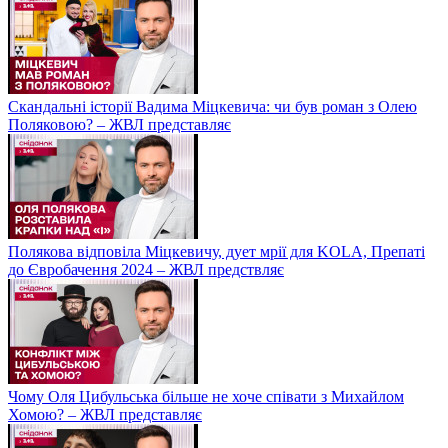
Скандальні історії Вадима Міцкевича: чи був роман з Олею
Поляковою? – ЖВЛ представляє
Полякова відповіла Міцкевичу, дует мрії для KOLA, Препаті
до Євробачення 2024 – ЖВЛ предствляє
Чому Оля Цибульська більше не хоче співати з Михайлом
Хомою? – ЖВЛ представляє