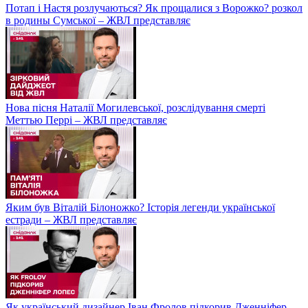
Потап і Настя розлучаються? Як прощалися з Ворожко? розкол
в родины Сумської – ЖВЛ представляє
Нова пісня Наталії Могилевської, розслідування смерті
Меттью Перрі – ЖВЛ представляє
Яким був Віталій Білоножко? Історія легенди української
естради – ЖВЛ представляє
Як український дизайнер Іван Фролов підкорив Дженніфер