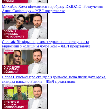
Михайло Хома відмовився від образу DZIDZIO, Розлучення
Анни Саліванчук – ЖВЛ представляє
Соломія Вітвіцька прокоментувала нові стосунки та
відносини з колишнім чоловіком – ЖВЛ представляє
Слова Сумської про скандал з донькою, нова пісня ДахаБраха,
скандал навколо Ріанни – ЖВЛ представляє