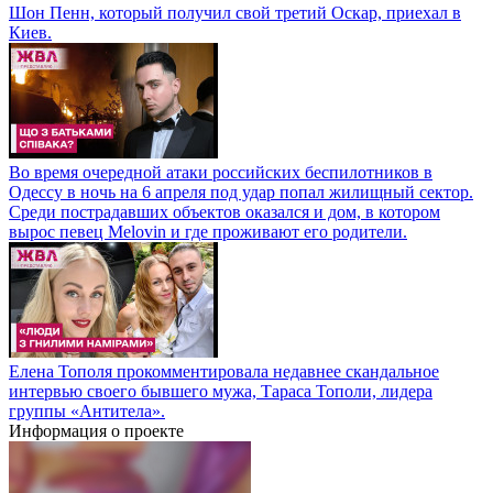
Шон Пенн, который получил свой третий Оскар, приехал в
Киев.
Во время очередной атаки российских беспилотников в
Одессу в ночь на 6 апреля под удар попал жилищный сектор.
Среди пострадавших объектов оказался и дом, в котором
вырос певец Melovin и где проживают его родители.
Елена Тополя прокомментировала недавнее скандальное
интервью своего бывшего мужа, Тараса Тополи, лидера
группы «Антитела».
Информация о проекте