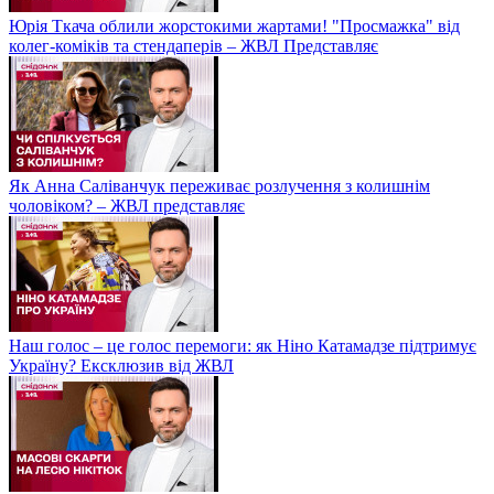
Юрія Ткача облили жорстокими жартами! "Просмажка" від
колег-коміків та стендаперів – ЖВЛ Представляє
Як Анна Саліванчук переживає розлучення з колишнім
чоловіком? – ЖВЛ представляє
Наш голос – це голос перемоги: як Ніно Катамадзе підтримує
Україну? Ексклюзив від ЖВЛ