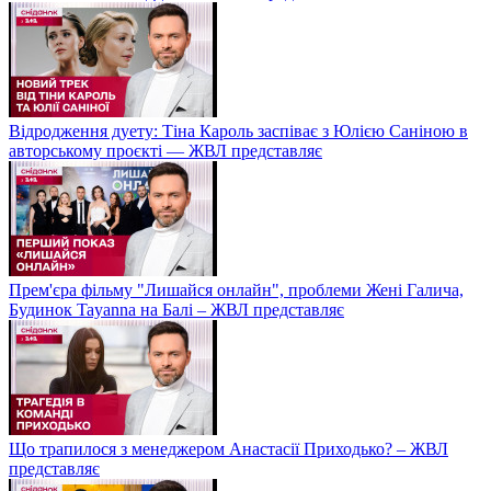
Відродження дуету: Тіна Кароль заспіває з Юлією Саніною в
авторському проєкті — ЖВЛ представляє
Прем'єра фільму "Лишайся онлайн", проблеми Жені Галича,
Будинок Tayanna на Балі – ЖВЛ представляє
Що трапилося з менеджером Анастасії Приходько? – ЖВЛ
представляє