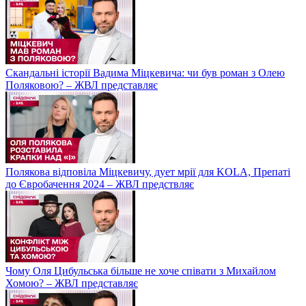
Скандальні історії Вадима Міцкевича: чи був роман з Олею
Поляковою? – ЖВЛ представляє
Полякова відповіла Міцкевичу, дует мрії для KOLA, Препаті
до Євробачення 2024 – ЖВЛ предствляє
Чому Оля Цибульська більше не хоче співати з Михайлом
Хомою? – ЖВЛ представляє