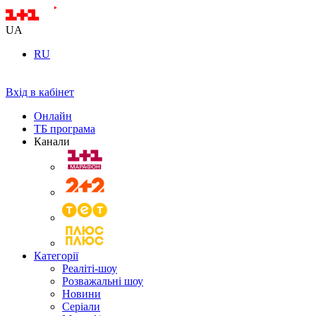
UA
RU
Вхід в кабінет
Онлайн
ТБ програма
Канали
Категорії
Реаліті-шоу
Розважальні шоу
Новини
Серіали