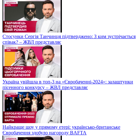
Стосунки Сергія Танчинця підтверджено: З ким зустрічається
співак? – ЖВЛ представляє
Україна увійшла в топ-3 на «Євробаченні-2024»: залаштунки
пісенного конкурсу – ЖВЛ представляє
Найкраще шоу у прямому етері: українсько-британське
Євробачення здобуло нагороду BAFTA