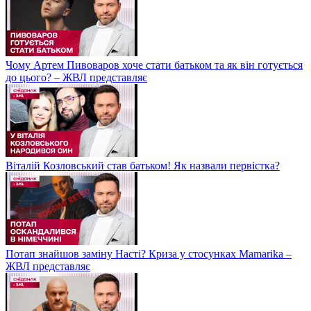
Чому Артем Пивоваров хоче стати батьком та як він готується
до цього? – ЖВЛ представляє
Віталій Козловський став батьком! Як назвали первістка?
Потап знайшов заміну Насті? Криза у стосунках Mamarika –
ЖВЛ представляє