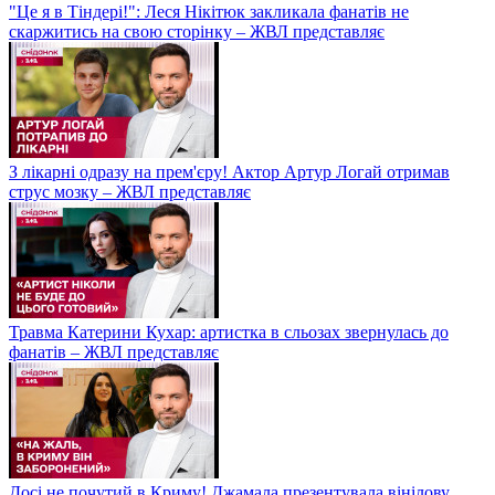
"Це я в Тіндері!": Леся Нікітюк закликала фанатів не
скаржитись на свою сторінку – ЖВЛ представляє
З лікарні одразу на прем'єру! Актор Артур Логай отримав
струс мозку – ЖВЛ представляє
Травма Катерини Кухар: артистка в сльозах звернулась до
фанатів – ЖВЛ представляє
Досі не почутий в Криму! Джамала презентувала вінілову