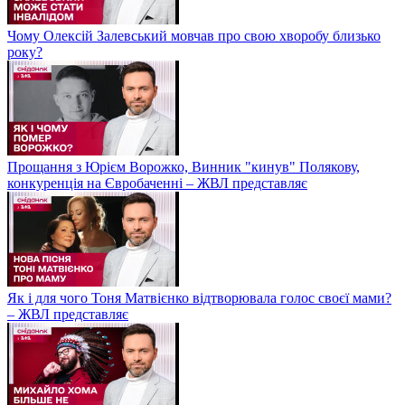
Чому Олексій Залевський мовчав про свою хворобу близько
року?
Прощання з Юрієм Ворожко, Винник "кинув" Полякову,
конкуренція на Євробаченні – ЖВЛ представляє
Як і для чого Тоня Матвієнко відтворювала голос своєї мами?
– ЖВЛ представляє