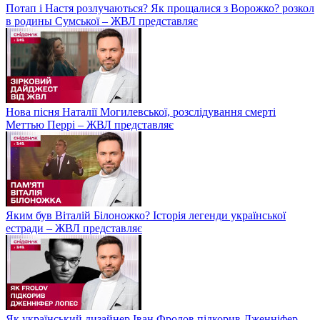
Потап і Настя розлучаються? Як прощалися з Ворожко? розкол
в родины Сумської – ЖВЛ представляє
Нова пісня Наталії Могилевської, розслідування смерті
Меттью Перрі – ЖВЛ представляє
Яким був Віталій Білоножко? Історія легенди української
естради – ЖВЛ представляє
Як український дизайнер Іван Фролов підкорив Дженніфер