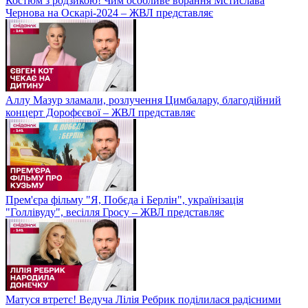
Костюм з родзикою! Чим особливе вбрання Мстислава
Чернова на Оскарі-2024 – ЖВЛ представляє
Аллу Мазур зламали, розлучення Цимбалару, благодійний
концерт Дорофєєвої – ЖВЛ представляє
Прем'єра фільму "Я, Побєда і Берлін", українізація
"Голлівуду", весілля Гросу – ЖВЛ представляє
Матуся втретє! Ведуча Лілія Ребрик поділилася радісними