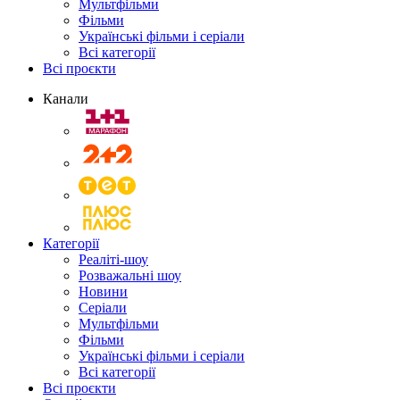
Мультфільми
Фільми
Українські фільми і серіали
Всі категорії
Всі проєкти
Канали
Категорії
Реаліті-шоу
Розважальні шоу
Новини
Серіали
Мультфільми
Фільми
Українські фільми і серіали
Всі категорії
Всі проєкти