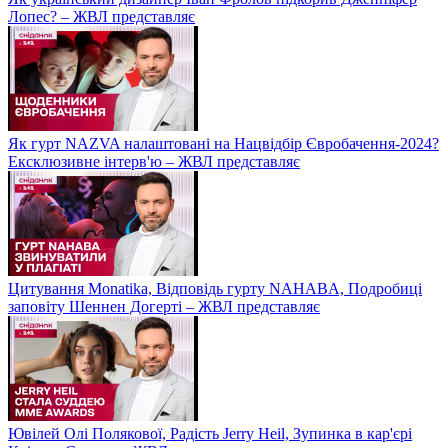
Лопес? – ЖВЛ представляє
Як гурт NAZVA налаштовані на Нацвідбір Євробачення-2024?
Ексклюзивне інтерв'ю – ЖВЛ представляє
Цитування Monatikа, Відповідь гурту NAHABA, Подробиці
заповіту Шеннен Догерті – ЖВЛ представляє
Ювілей Олі Полякової, Радість Jerry Heil, Зупинка в кар'єрі