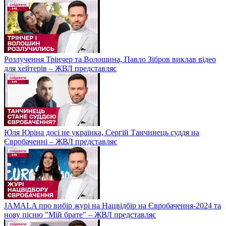
Розлучення Трінчер та Волошина, Павло Зібров виклав відео
для хейтерів – ЖВЛ представляє
Юля Юріна досі не українка, Сергій Танчинець суддя на
Євробаченні – ЖВЛ представляє
JAMALA про вибір журі на Нацвідбір на Євробачення-2024 та
нову пісню "Мій брате" – ЖВЛ представляє