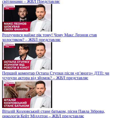
світлинами – ЖВЛ Представляє
Розлучився майже рік тому! Чому Макс Леонов став
холостяком? – ЖВЛ представляє
Перший коментар Остапа Ступки після «п’яного» ДТП: чи
усунули актора від зйомок? – ЖВЛ представляє
Віталій Козловський стане батьком, пісня Павла Зіброва,
онкологія Кейт Міддлтон – ЖВЛ представляє