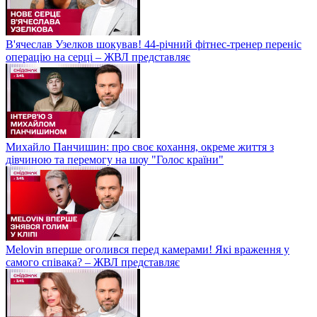
В'ячеслав Узелков шокував! 44-річний фітнес-тренер переніс
операцію на серці – ЖВЛ представляє
Михайло Панчишин: про своє кохання, окреме життя з
дівчиною та перемогу на шоу "Голос країни"
Melovin вперше оголився перед камерами! Які враження у
самого співака? – ЖВЛ представляє