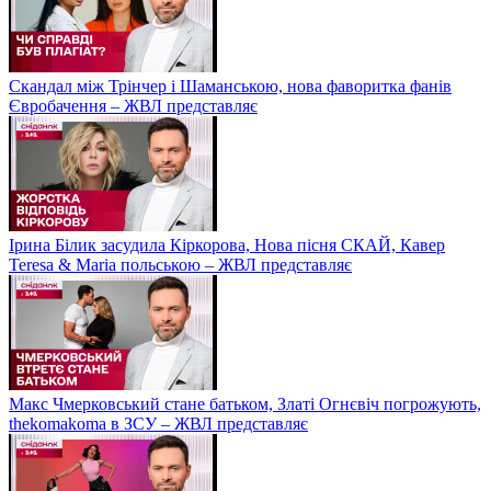
Скандал між Трінчер і Шаманською, нова фаворитка фанів
Євробачення – ЖВЛ представляє
Ірина Білик засудила Кіркорова, Нова пісня СКАЙ, Кавер
Teresa & Maria польською – ЖВЛ представляє
Макс Чмерковський стане батьком, Златі Огнєвіч погрожують,
thekomakoma в ЗСУ – ЖВЛ представляє