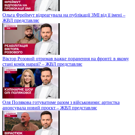
Ольга Фреймут відреагувала на публікації ЗМІ від її імені –
ЖВЛ представляє
Віктор Розовий отримав важке поранення на фронті: в якому
стані комік наразі? – ЖВЛ представляє
Оля Полякова готуватиме разом з військовими: артистка
анонсувала новий проєкт – ЖВЛ представляє