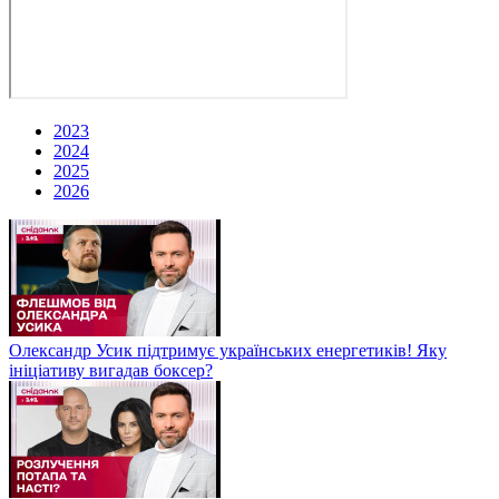
2023
2024
2025
2026
Олександр Усик підтримує українських енергетиків! Яку
ініціативу вигадав боксер?