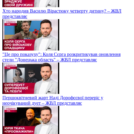
Хто народив Василю Вірастюку четверту дитину? – ЖВЛ
представляє
"Це про показуху": Коля Сєрга розкритикував оновлення
стели "Донецька область" – ЖВЛ представляє
Першоквітневий жарт Наді Дорофєєвої переріс у
неочікуваний дует – ЖВЛ представляє