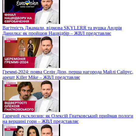
Вагітність Джамали, відмова SKYLERR та вушка Андрія
Данилка: як пройшов Нацвідбір – ЖВЛ представляє
Греммі-2024: поява Селін Діон, перша нагорода Майлі Сайрус,
арешт Killer Mike – ЖВЛ представляє
Гарячий ексклюзив: як Олексій Гнатковський приймав пологи
на вершині гори – ЖВЛ представляє