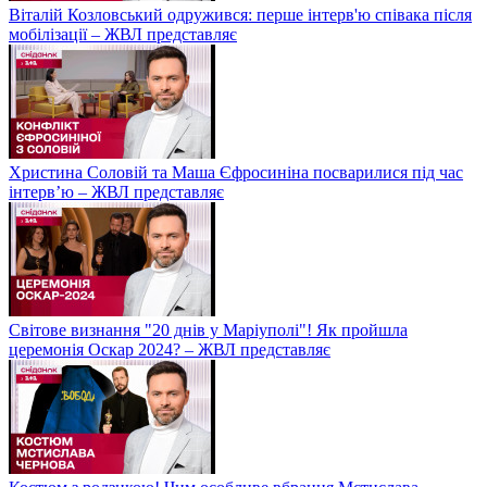
Віталій Козловський одружився: перше інтерв'ю співака після
мобілізації – ЖВЛ представляє
Христина Соловій та Маша Єфросиніна посварилися під час
інтерв’ю – ЖВЛ представляє
Світове визнання "20 днів у Маріуполі"! Як пройшла
церемонія Оскар 2024? – ЖВЛ представляє