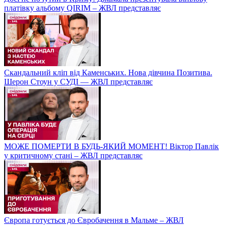
платівку альбому QIRIM – ЖВЛ представляє
Скандальний кліп від Каменських. Нова дівчина Позитива.
Шерон Стоун у СУДІ — ЖВЛ представляє
МОЖЕ ПОМЕРТИ В БУДЬ-ЯКИЙ МОМЕНТ! Віктор Павлік
у критичному стані – ЖВЛ представляє
Європа готується до Євробачення в Мальме – ЖВЛ