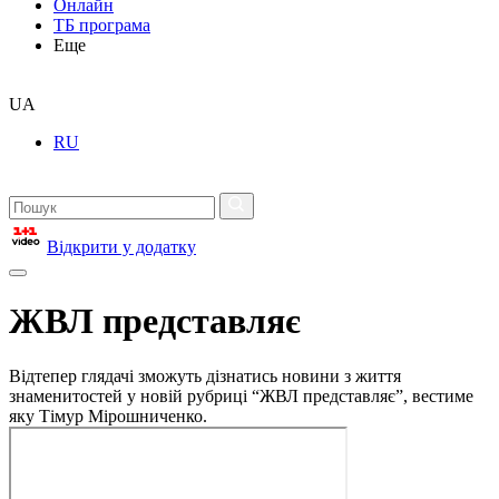
Онлайн
ТБ програма
Еще
UA
RU
Відкрити у додатку
ЖВЛ представляє
Відтепер глядачі зможуть дізнатись новини з життя
знаменитостей у новій рубриці “ЖВЛ представляє”, вестиме
яку Тімур Мірошниченко.