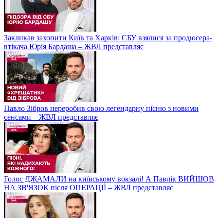
Закликав захопити Київ та Харків: СБУ взялися за продюсера-
втікача Юрія Бардаша – ЖВЛ представляє
Павло Зібров переробив свою легендарну пісню з новими
сенсами – ЖВЛ представляє
Голос ДЖАМАЛИ на київському вокзалі! А Павлік ВИЙШОВ
НА ЗВ'ЯЗОК після ОПЕРАЦІЇ – ЖВЛ представляє