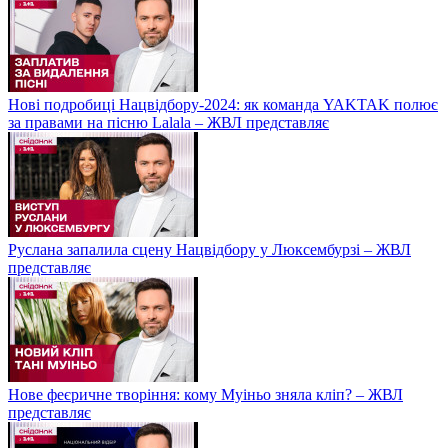
Нові подробиці Нацвідбору-2024: як команда YAKTAK полює
за правами на пісню Lalala – ЖВЛ представляє
Руслана запалила сцену Нацвідбору у Люксембурзі – ЖВЛ
представляє
Нове феєричне творіння: кому Муіньо зняла кліп? – ЖВЛ
представляє