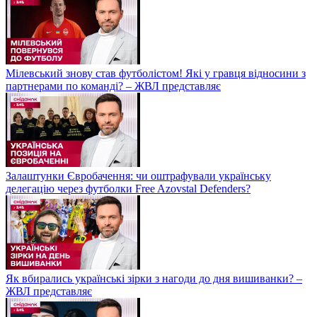
Мілевський знову став футболістом! Які у гравця відносини з
партнерами по команді? – ЖВЛ представляє
Залаштунки Євробачення: чи оштрафували українську
делегацію через футболки Free Azovstal Defenders?
Як вбирались українські зірки з нагоди до дня вишиванки? –
ЖВЛ представляє