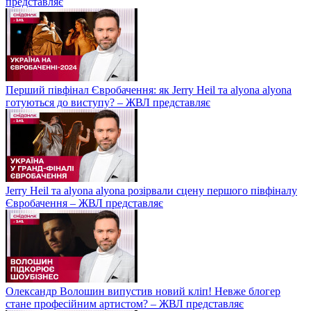
представляє
Перший півфінал Євробачення: як Jerry Heil та alyona alyona
готуються до виступу? – ЖВЛ представляє
Jerry Heil та аlyona аlyona розірвали сцену першого півфіналу
Євробачення – ЖВЛ представляє
Олександр Волошин випустив новий кліп! Невже блогер
стане професійним артистом? – ЖВЛ представляє