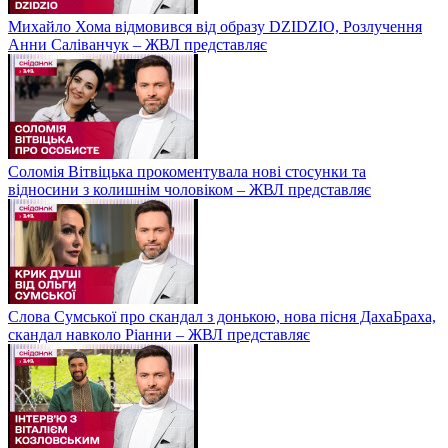
Михайло Хома відмовився від образу DZIDZIO, Розлучення
Анни Саліванчук – ЖВЛ представляє
Соломія Вітвіцька прокоментувала нові стосунки та
відносини з колишнім чоловіком – ЖВЛ представляє
Слова Сумської про скандал з донькою, нова пісня ДахаБраха,
скандал навколо Ріанни – ЖВЛ представляє