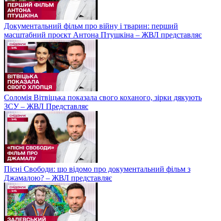
Документальний фільм про війну і тварин: перший
масштабний проєкт Антона Птушкіна – ЖВЛ представляє
Соломія Вітвіцька показала свого коханого, зірки дякують
ЗСУ – ЖВЛ Представляє
Пісні Свободи: що відомо про документальний фільм з
Джамалою? – ЖВЛ представляє