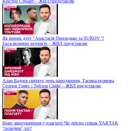
Крістен Стюарт – ЖВЛ представляє
Як виник дует "Анастасія Приходько та SUROV"?
Ексклюзивне інтерв'ю – ЖВЛ представляє
Алан Бадоєв святкує день народження, Таємна розмова
Селени Гомес і Тейлор Свіфт – ЖВЛ представляє
Нове звинувачення у плагіаті! Чи дійсно співак YAKTAK
"позичив" хіт?