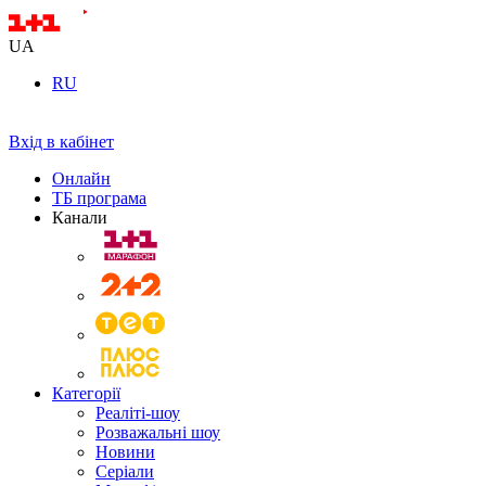
UA
RU
Вхід в кабінет
Онлайн
ТБ програма
Канали
Категорії
Реаліті-шоу
Розважальні шоу
Новини
Серіали