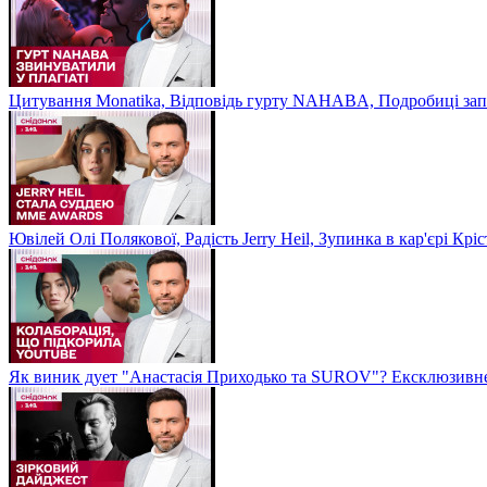
Цитування Monatikа, Відповідь гурту NAHABA, Подробиці зап
Ювілей Олі Полякової, Радість Jerry Heil, Зупинка в кар'єрі К
Як виник дует "Анастасія Приходько та SUROV"? Ексклюзивне