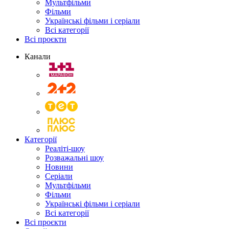
Мультфільми
Фільми
Українські фільми і серіали
Всі категорії
Всі проєкти
Канали
Категорії
Реаліті-шоу
Розважальні шоу
Новини
Серіали
Мультфільми
Фільми
Українські фільми і серіали
Всі категорії
Всі проєкти