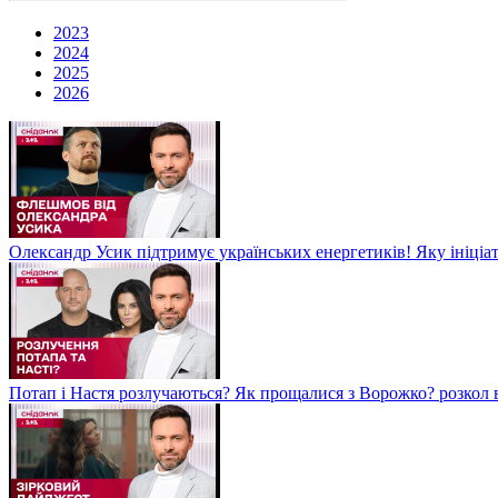
2023
2024
2025
2026
Олександр Усик підтримує українських енергетиків! Яку ініціа
Потап і Настя розлучаються? Як прощалися з Ворожко? розкол