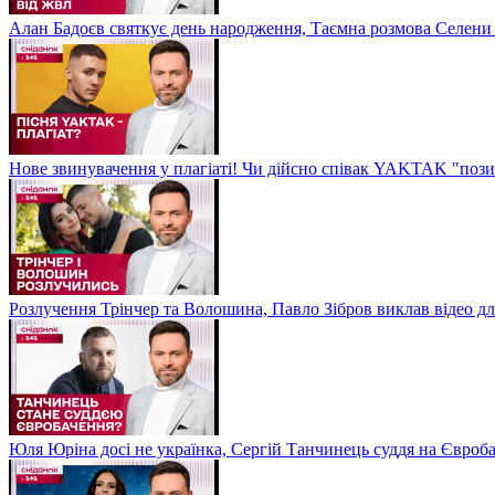
Алан Бадоєв святкує день народження, Таємна розмова Селени
Нове звинувачення у плагіаті! Чи дійсно співак YAKTAK "пози
Розлучення Трінчер та Волошина, Павло Зібров виклав відео д
Юля Юріна досі не українка, Сергій Танчинець суддя на Євроб