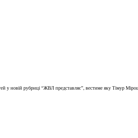
стей у новій рубриці “ЖВЛ представляє”, вестиме яку Тімур Мір