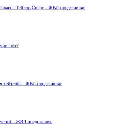
 Гомес і Тейлор Свіфт – ЖВЛ представляє
чив" хіт?
ля хейтерів – ЖВЛ представляє
аченні – ЖВЛ представляє