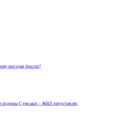
тиву вигадав боксер?
 в родины Сумської – ЖВЛ представляє