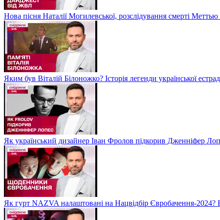
Нова пісня Наталії Могилевської, розслідування смерті Метть
Яким був Віталій Білоножко? Історія легенди української естр
Як український дизайнер Іван Фролов підкорив Дженніфер Ло
Як гурт NAZVA налаштовані на Нацвідбір Євробачення-2024? 