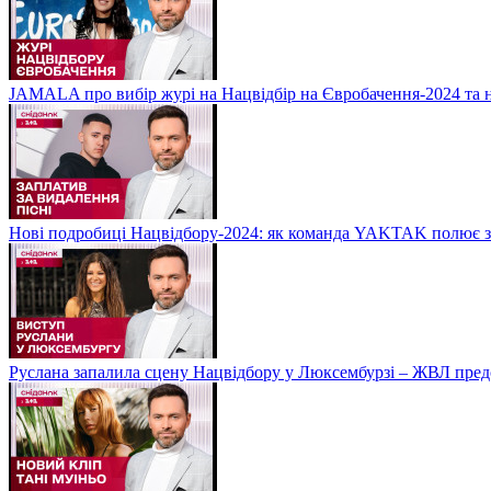
JAMALA про вибір журі на Нацвідбір на Євробачення-2024 та 
Нові подробиці Нацвідбору-2024: як команда YAKTAK полює за
Руслана запалила сцену Нацвідбору у Люксембурзі – ЖВЛ пред