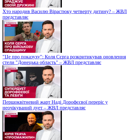
Хто народив Василю Вірастюку четверту дитину? – ЖВЛ
представляє
"Це про показуху": Коля Сєрга розкритикував оновлення
стели "Донецька область" – ЖВЛ представляє
Першоквітневий жарт Наді Дорофєєвої переріс у
неочікуваний дует – ЖВЛ представляє