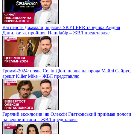
Вагітність Джамали, відмова SKYLERR та вушка Андрія
Данилка: як пройшов Нацвідбір – ЖВЛ представляє
Греммі-2024: поява Селін Діон, перша нагорода Майлі Сайрус,
арешт Killer Mike – ЖВЛ представляє
Гарячий ексклюзив: як Олексій Гнатковський приймав пологи
на вершині гори – ЖВЛ представляє