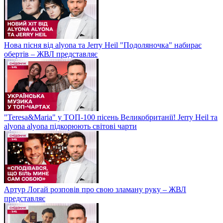
Нова пісня від alyona та Jerry Heil "Подоляночка" набирає
обертів – ЖВЛ представляє
"Teresa&Maria" у ТОП-100 пісень Великобританії! Jerry Heil та
alyona alyona підкорюють світові чарти
Артур Логай розповів про свою зламану руку – ЖВЛ
представляє