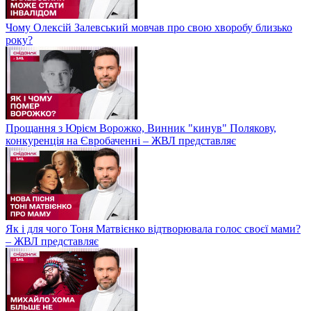
Чому Олексій Залевський мовчав про свою хворобу близько
року?
Прощання з Юрієм Ворожко, Винник "кинув" Полякову,
конкуренція на Євробаченні – ЖВЛ представляє
Як і для чого Тоня Матвієнко відтворювала голос своєї мами?
– ЖВЛ представляє