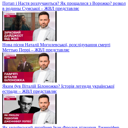
Потап і Настя розлучаються? Як прощалися з Ворожко? розкол
в родины Сумської – ЖВЛ представляє
Нова пісня Наталії Могилевської, розслідування смерті
Меттью Перрі – ЖВЛ представляє
Яким був Віталій Білоножко? Історія легенди української
естради – ЖВЛ представляє
Як український дизайнер Іван Фролов підкорив Дженніфер