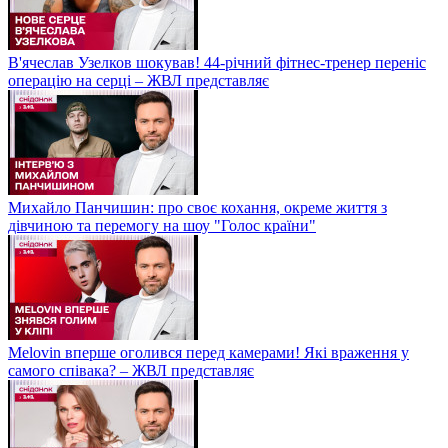
В'ячеслав Узелков шокував! 44-річний фітнес-тренер переніс
операцію на серці – ЖВЛ представляє
Михайло Панчишин: про своє кохання, окреме життя з
дівчиною та перемогу на шоу "Голос країни"
Melovin вперше оголився перед камерами! Які враження у
самого співака? – ЖВЛ представляє