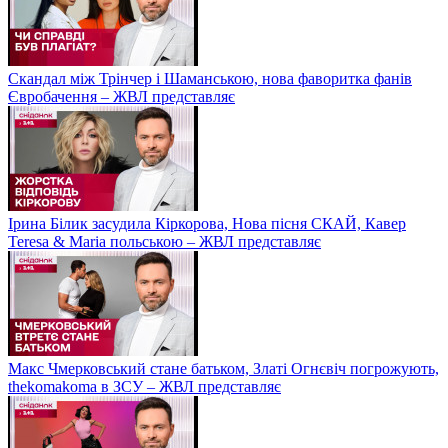
Скандал між Трінчер і Шаманською, нова фаворитка фанів
Євробачення – ЖВЛ представляє
Ірина Білик засудила Кіркорова, Нова пісня СКАЙ, Кавер
Teresa & Maria польською – ЖВЛ представляє
Макс Чмерковський стане батьком, Златі Огнєвіч погрожують,
thekomakoma в ЗСУ – ЖВЛ представляє