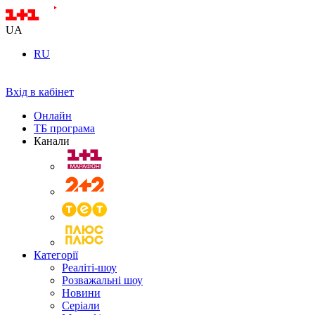
UA
RU
Вхід в кабінет
Онлайн
ТБ програма
Канали
Категорії
Реаліті-шоу
Розважальні шоу
Новини
Серіали