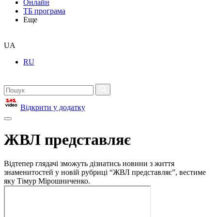
Онлайн
ТБ програма
Еще
UA
RU
Відкрити у додатку
ЖВЛ представляє
Відтепер глядачі зможуть дізнатись новини з життя
знаменитостей у новій рубриці “ЖВЛ представляє”, вестиме
яку Тімур Мірошниченко.