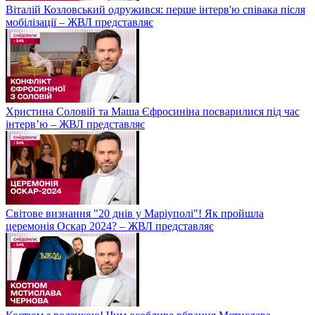
Віталій Козловський одружився: перше інтерв'ю співака після
мобілізації – ЖВЛ представляє
Христина Соловій та Маша Єфросиніна посварилися під час
інтерв’ю – ЖВЛ представляє
Світове визнання "20 днів у Маріуполі"! Як пройшла
церемонія Оскар 2024? – ЖВЛ представляє