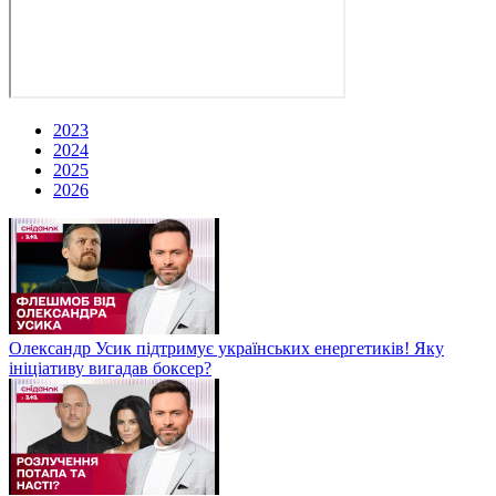
2023
2024
2025
2026
Олександр Усик підтримує українських енергетиків! Яку
ініціативу вигадав боксер?