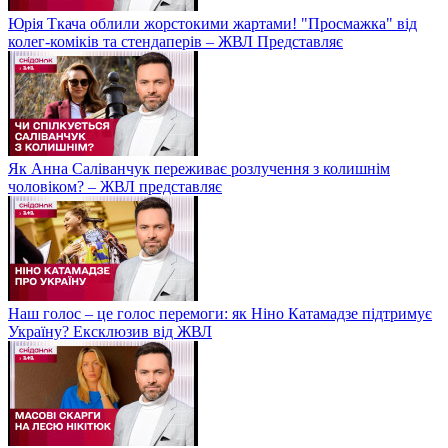
Юрія Ткача облили жорстокими жартами! "Просмажка" від
колег-коміків та стендаперів – ЖВЛ Представляє
Як Анна Саліванчук переживає розлучення з колишнім
чоловіком? – ЖВЛ представляє
Наш голос – це голос перемоги: як Ніно Катамадзе підтримує
Україну? Ексклюзив від ЖВЛ