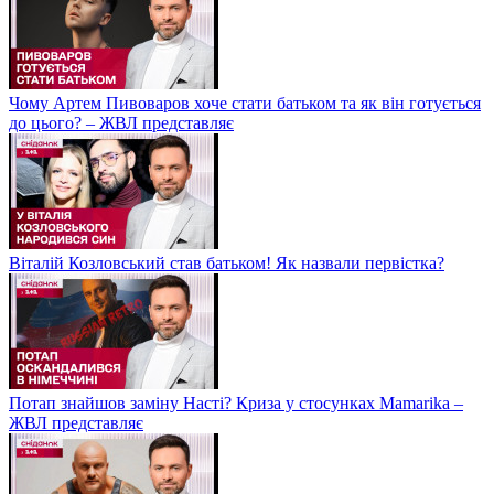
Чому Артем Пивоваров хоче стати батьком та як він готується
до цього? – ЖВЛ представляє
Віталій Козловський став батьком! Як назвали первістка?
Потап знайшов заміну Насті? Криза у стосунках Mamarika –
ЖВЛ представляє