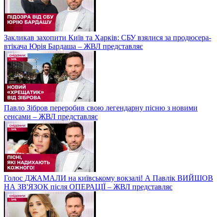
Закликав захопити Київ та Харків: СБУ взялися за продюсера-
втікача Юрія Бардаша – ЖВЛ представляє
Павло Зібров переробив свою легендарну пісню з новими
сенсами – ЖВЛ представляє
Голос ДЖАМАЛИ на київському вокзалі! А Павлік ВИЙШОВ
НА ЗВ'ЯЗОК після ОПЕРАЦІЇ – ЖВЛ представляє