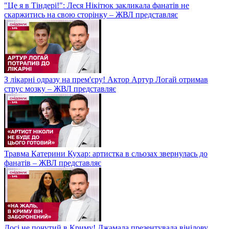
"Це я в Тіндері!": Леся Нікітюк закликала фанатів не
скаржитись на свою сторінку – ЖВЛ представляє
З лікарні одразу на прем'єру! Актор Артур Логай отримав
струс мозку – ЖВЛ представляє
Травма Катерини Кухар: артистка в сльозах звернулась до
фанатів – ЖВЛ представляє
Досі не почутий в Криму! Джамала презентувала вінілову