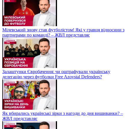
Мілевський знову став футболістом! Які у гравця відносини з
партнерами по команді? – ЖВЛ представляє
Залаштунки Євробачення: чи оштрафували українську
делегацію через футболки Free Azovstal Defenders?
Як вбирались українські зірки з нагоди до дня вишиванки? –
ЖВЛ представляє