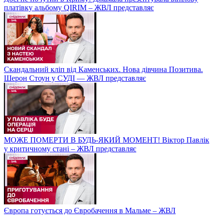
платівку альбому QIRIM – ЖВЛ представляє
Скандальний кліп від Каменських. Нова дівчина Позитива.
Шерон Стоун у СУДІ — ЖВЛ представляє
МОЖЕ ПОМЕРТИ В БУДЬ-ЯКИЙ МОМЕНТ! Віктор Павлік
у критичному стані – ЖВЛ представляє
Європа готується до Євробачення в Мальме – ЖВЛ