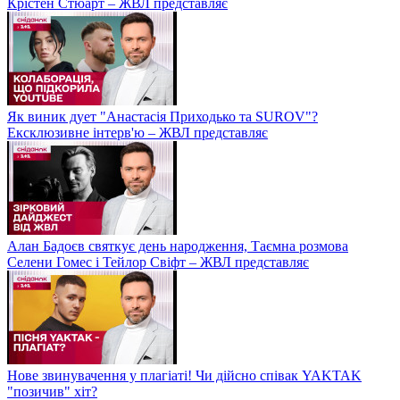
Крістен Стюарт – ЖВЛ представляє
Як виник дует "Анастасія Приходько та SUROV"?
Ексклюзивне інтерв'ю – ЖВЛ представляє
Алан Бадоєв святкує день народження, Таємна розмова
Селени Гомес і Тейлор Свіфт – ЖВЛ представляє
Нове звинувачення у плагіаті! Чи дійсно співак YAKTAK
"позичив" хіт?