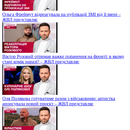
Ольга Фреймут відреагувала на публікації ЗМІ від її імені –
ЖВЛ представляє
Віктор Розовий отримав важке поранення на фронті: в якому
стані комік наразі? – ЖВЛ представляє
Оля Полякова готуватиме разом з військовими: артистка
анонсувала новий проєкт – ЖВЛ представляє