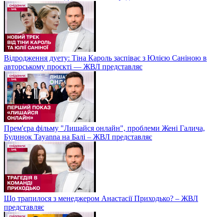
Відродження дуету: Тіна Кароль заспіває з Юлією Саніною в
авторському проєкті — ЖВЛ представляє
Прем'єра фільму "Лишайся онлайн", проблеми Жені Галича,
Будинок Tayanna на Балі – ЖВЛ представляє
Що трапилося з менеджером Анастасії Приходько? – ЖВЛ
представляє