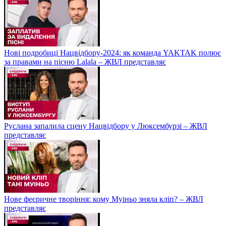
Нові подробиці Нацвідбору-2024: як команда YAKTAK полює
за правами на пісню Lalala – ЖВЛ представляє
Руслана запалила сцену Нацвідбору у Люксембурзі – ЖВЛ
представляє
Нове феєричне творіння: кому Муіньо зняла кліп? – ЖВЛ
представляє