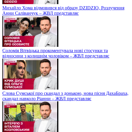
Михайло Хома відмовився від образу DZIDZIO, Розлучення
Анни Саліванчук – ЖВЛ представляє
Соломія Вітвіцька прокоментувала нові стосунки та
відносини з колишнім чоловіком – ЖВЛ представляє
Слова Сумської про скандал з донькою, нова пісня ДахаБраха,
скандал навколо Ріанни – ЖВЛ представляє