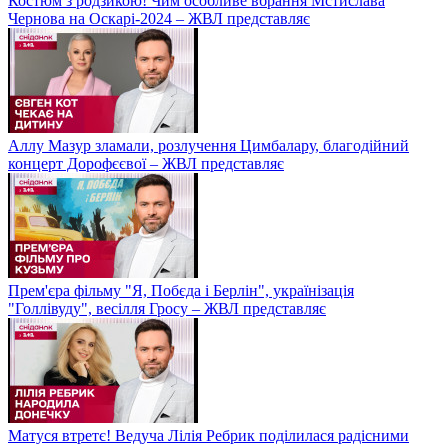
Костюм з родзикою! Чим особливе вбрання Мстислава
Чернова на Оскарі-2024 – ЖВЛ представляє
Аллу Мазур зламали, розлучення Цимбалару, благодійний
концерт Дорофєєвої – ЖВЛ представляє
Прем'єра фільму "Я, Побєда і Берлін", українізація
"Голлівуду", весілля Гросу – ЖВЛ представляє
Матуся втретє! Ведуча Лілія Ребрик поділилася радісними