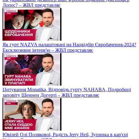
Лопес? – ЖВЛ представляє
Як гурт NAZVA налаштовані на Нацвідбір Євробачення-2024?
Ексклюзивне інтерв'ю – ЖВЛ представляє
Цитування Monatikа, Відповідь гурту NAHABA, Подробиці
заповіту Шеннен Догерті – ЖВЛ представляє
Ювілей Олі Полякової, Радість Jerry Heil, Зупинка в кар'єрі