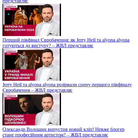
представляє
Перший півфінал Євробачення: як Jerry Heil та alyona alyona
готуються до виступу? – ЖВЛ представляє
Jerry Heil та аlyona аlyona розірвали сцену першого півфіналу
Євробачення – ЖВЛ представляє
Олександр Волошин випустив новий кліп! Невже блогер
стане професійним артистом? – ЖВЛ представляє