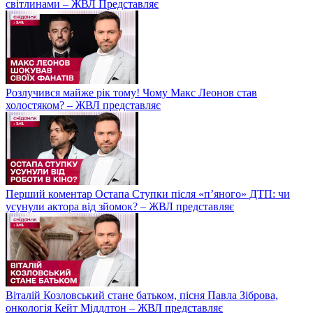
світлинами – ЖВЛ Представляє
Розлучився майже рік тому! Чому Макс Леонов став
холостяком? – ЖВЛ представляє
Перший коментар Остапа Ступки після «п’яного» ДТП: чи
усунули актора від зйомок? – ЖВЛ представляє
Віталій Козловський стане батьком, пісня Павла Зіброва,
онкологія Кейт Міддлтон – ЖВЛ представляє