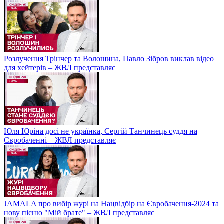
Розлучення Трінчер та Волошина, Павло Зібров виклав відео
для хейтерів – ЖВЛ представляє
Юля Юріна досі не українка, Сергій Танчинець суддя на
Євробаченні – ЖВЛ представляє
JAMALA про вибір журі на Нацвідбір на Євробачення-2024 та
нову пісню "Мій брате" – ЖВЛ представляє