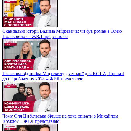
Скандальні історії Вадима Міцкевича: чи був роман з Олею
Поляковою? – ЖВЛ представляє
Полякова відповіла Міцкевичу, дует мрії для KOLA, Препаті
до Євробачення 2024 – ЖВЛ предствляє
Чому Оля Цибульська більше не хоче співати з Михайлом
Хомою? – ЖВЛ представляє