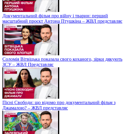
Документальний фільм про війну і тварин: перший
масштабний проєкт Антона Птушкіна – ЖВЛ представляє
Соломія Вітвіцька показала свого коханого, зірки дякують
ЗСУ – ЖВЛ Представляє
Пісні Свободи: що відомо про документальний фільм з
Джамалою? – ЖВЛ представляє