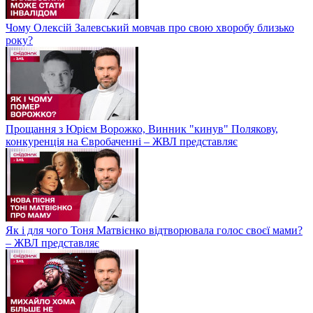
Чому Олексій Залевський мовчав про свою хворобу близько
року?
Прощання з Юрієм Ворожко, Винник "кинув" Полякову,
конкуренція на Євробаченні – ЖВЛ представляє
Як і для чого Тоня Матвієнко відтворювала голос своєї мами?
– ЖВЛ представляє