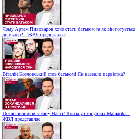
Чому Артем Пивоваров хоче стати батьком та як він готується
до цього? – ЖВЛ представляє
Віталій Козловський став батьком! Як назвали первістка?
Потап знайшов заміну Насті? Криза у стосунках Mamarika –
ЖВЛ представляє