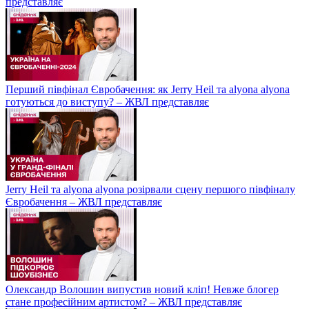
представляє
Перший півфінал Євробачення: як Jerry Heil та alyona alyona
готуються до виступу? – ЖВЛ представляє
Jerry Heil та аlyona аlyona розірвали сцену першого півфіналу
Євробачення – ЖВЛ представляє
Олександр Волошин випустив новий кліп! Невже блогер
стане професійним артистом? – ЖВЛ представляє