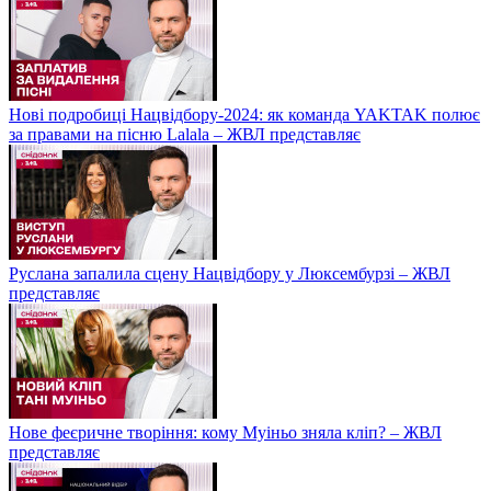
Нові подробиці Нацвідбору-2024: як команда YAKTAK полює
за правами на пісню Lalala – ЖВЛ представляє
Руслана запалила сцену Нацвідбору у Люксембурзі – ЖВЛ
представляє
Нове феєричне творіння: кому Муіньо зняла кліп? – ЖВЛ
представляє