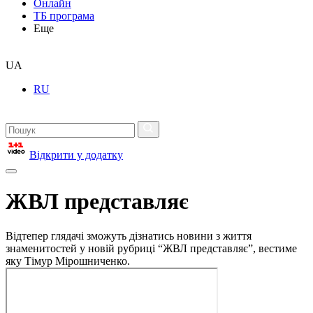
Онлайн
ТБ програма
Еще
UA
RU
Відкрити у додатку
ЖВЛ представляє
Відтепер глядачі зможуть дізнатись новини з життя
знаменитостей у новій рубриці “ЖВЛ представляє”, вестиме
яку Тімур Мірошниченко.