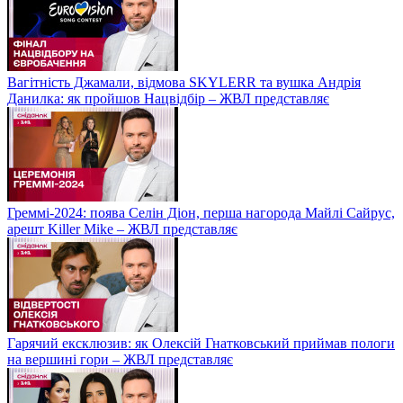
Вагітність Джамали, відмова SKYLERR та вушка Андрія
Данилка: як пройшов Нацвідбір – ЖВЛ представляє
Греммі-2024: поява Селін Діон, перша нагорода Майлі Сайрус,
арешт Killer Mike – ЖВЛ представляє
Гарячий ексклюзив: як Олексій Гнатковський приймав пологи
на вершині гори – ЖВЛ представляє