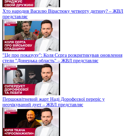
Хто народив Василю Вірастюку четверту дитину? – ЖВЛ
представляє
"Це про показуху": Коля Сєрга розкритикував оновлення
стели "Донецька область" – ЖВЛ представляє
Першоквітневий жарт Наді Дорофєєвої переріс у
неочікуваний дует – ЖВЛ представляє