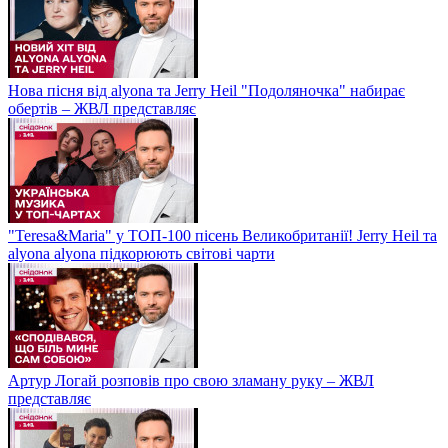
Нова пісня від alyona та Jerry Heil "Подоляночка" набирає
обертів – ЖВЛ представляє
"Teresa&Maria" у ТОП-100 пісень Великобританії! Jerry Heil та
alyona alyona підкорюють світові чарти
Артур Логай розповів про свою зламану руку – ЖВЛ
представляє