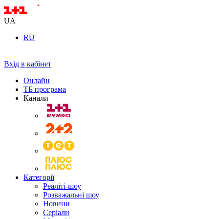
UA
RU
Вхід в кабінет
Онлайн
ТБ програма
Канали
Категорії
Реаліті-шоу
Розважальні шоу
Новини
Серіали