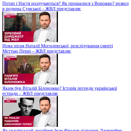
Потап і Настя розлучаються? Як прощалися з Ворожко? розкол
в родины Сумської – ЖВЛ представляє
Нова пісня Наталії Могилевської, розслідування смерті
Меттью Перрі – ЖВЛ представляє
Яким був Віталій Білоножко? Історія легенди української
естради – ЖВЛ представляє
Як український дизайнер Іван Фролов підкорив Дженніфер