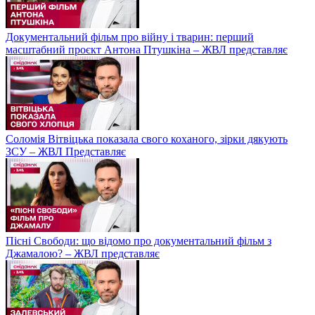
Документальний фільм про війну і тварин: перший
масштабний проєкт Антона Птушкіна – ЖВЛ представляє
Соломія Вітвіцька показала свого коханого, зірки дякують
ЗСУ – ЖВЛ Представляє
Пісні Свободи: що відомо про документальний фільм з
Джамалою? – ЖВЛ представляє