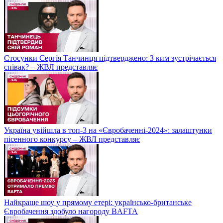
Стосунки Сергія Танчинця підтверджено: З ким зустрічається
співак? – ЖВЛ представляє
Україна увійшла в топ-3 на «Євробаченні-2024»: залаштунки
пісенного конкурсу – ЖВЛ представляє
Найкраще шоу у прямому етері: українсько-британське
Євробачення здобуло нагороду BAFTA