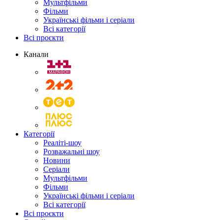
Мультфільми
Фільми
Українські фільми і серіали
Всі категорії
Всі проєкти
Канали
Категорії
Реаліті-шоу
Розважальні шоу
Новини
Серіали
Мультфільми
Фільми
Українські фільми і серіали
Всі категорії
Всі проєкти