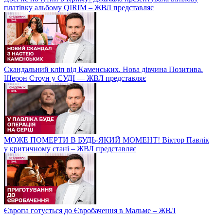
платівку альбому QIRIM – ЖВЛ представляє
Скандальний кліп від Каменських. Нова дівчина Позитива.
Шерон Стоун у СУДІ — ЖВЛ представляє
МОЖЕ ПОМЕРТИ В БУДЬ-ЯКИЙ МОМЕНТ! Віктор Павлік
у критичному стані – ЖВЛ представляє
Європа готується до Євробачення в Мальме – ЖВЛ