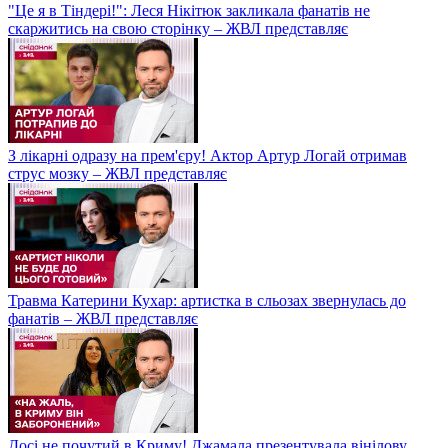
"Це я в Тіндері!": Леся Нікітюк закликала фанатів не
скаржитись на свою сторінку – ЖВЛ представляє
З лікарні одразу на прем'єру! Актор Артур Логай отримав
струс мозку – ЖВЛ представляє
Травма Катерини Кухар: артистка в сльозах звернулась до
фанатів – ЖВЛ представляє
Досі не почутий в Криму! Джамала презентувала вінілову