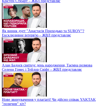
Крістен Стюарт – ЖВЛ представляє
Як виник дует "Анастасія Приходько та SUROV"?
Ексклюзивне інтерв'ю – ЖВЛ представляє
Алан Бадоєв святкує день народження, Таємна розмова
Селени Гомес і Тейлор Свіфт – ЖВЛ представляє
Нове звинувачення у плагіаті! Чи дійсно співак YAKTAK
"позичив" хіт?