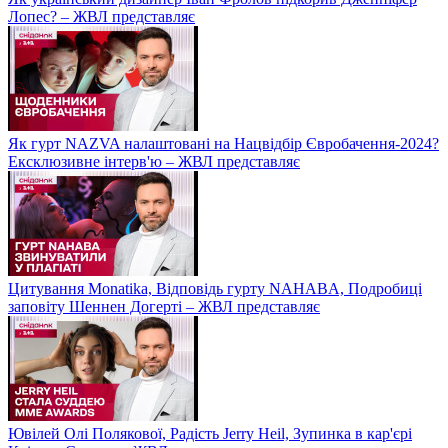
Лопес? – ЖВЛ представляє
Як гурт NAZVA налаштовані на Нацвідбір Євробачення-2024?
Ексклюзивне інтерв'ю – ЖВЛ представляє
Цитування Monatikа, Відповідь гурту NAHABA, Подробиці
заповіту Шеннен Догерті – ЖВЛ представляє
Ювілей Олі Полякової, Радість Jerry Heil, Зупинка в кар'єрі