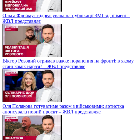
Ольга Фреймут відреагувала на публікації ЗМІ від її імені –
ЖВЛ представляє
Віктор Розовий отримав важке поранення на фронті: в якому
стані комік наразі? – ЖВЛ представляє
Оля Полякова готуватиме разом з військовими: артистка
анонсувала новий проєкт – ЖВЛ представляє