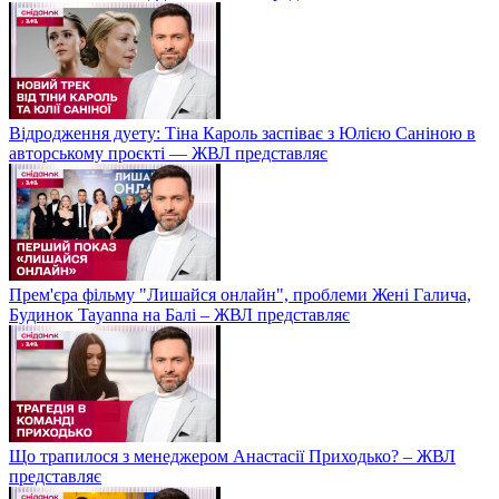
Відродження дуету: Тіна Кароль заспіває з Юлією Саніною в
авторському проєкті — ЖВЛ представляє
Прем'єра фільму "Лишайся онлайн", проблеми Жені Галича,
Будинок Tayanna на Балі – ЖВЛ представляє
Що трапилося з менеджером Анастасії Приходько? – ЖВЛ
представляє