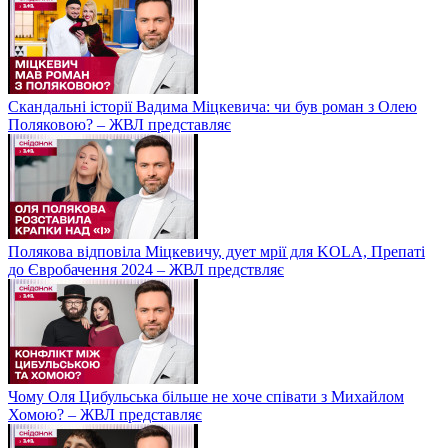
Скандальні історії Вадима Міцкевича: чи був роман з Олею
Поляковою? – ЖВЛ представляє
Полякова відповіла Міцкевичу, дует мрії для KOLA, Препаті
до Євробачення 2024 – ЖВЛ предствляє
Чому Оля Цибульська більше не хоче співати з Михайлом
Хомою? – ЖВЛ представляє