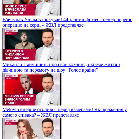
В'ячеслав Узелков шокував! 44-річний фітнес-тренер переніс
операцію на серці – ЖВЛ представляє
Михайло Панчишин: про своє кохання, окреме життя з
дівчиною та перемогу на шоу "Голос країни"
Melovin вперше оголився перед камерами! Які враження у
самого співака? – ЖВЛ представляє