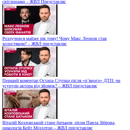
світлинами – ЖВЛ Представляє
Розлучився майже рік тому! Чому Макс Леонов став
холостяком? – ЖВЛ представляє
Перший коментар Остапа Ступки після «п’яного» ДТП: чи
усунули актора від зйомок? – ЖВЛ представляє
Віталій Козловський стане батьком, пісня Павла Зіброва,
онкологія Кейт Міддлтон – ЖВЛ представляє