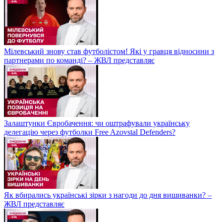
Мілевський знову став футболістом! Які у гравця відносини з
партнерами по команді? – ЖВЛ представляє
Залаштунки Євробачення: чи оштрафували українську
делегацію через футболки Free Azovstal Defenders?
Як вбирались українські зірки з нагоди до дня вишиванки? –
ЖВЛ представляє