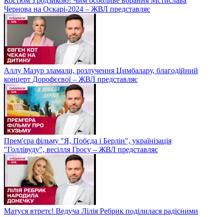
Костюм з родзикою! Чим особливе вбрання Мстислава
Чернова на Оскарі-2024 – ЖВЛ представляє
Аллу Мазур зламали, розлучення Цимбалару, благодійний
концерт Дорофєєвої – ЖВЛ представляє
Прем'єра фільму "Я, Побєда і Берлін", українізація
"Голлівуду", весілля Гросу – ЖВЛ представляє
Матуся втретє! Ведуча Лілія Ребрик поділилася радісними