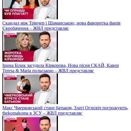
Скандал між Трінчер і Шаманською, нова фаворитка фанів
Євробачення – ЖВЛ представляє
Ірина Білик засудила Кіркорова, Нова пісня СКАЙ, Кавер
Teresa & Maria польською – ЖВЛ представляє
Макс Чмерковський стане батьком, Златі Огнєвіч погрожують,
thekomakoma в ЗСУ – ЖВЛ представляє