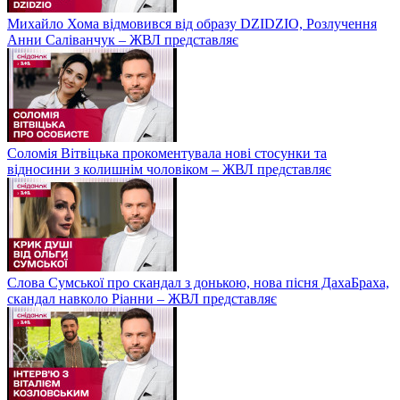
Михайло Хома відмовився від образу DZIDZIO, Розлучення
Анни Саліванчук – ЖВЛ представляє
Соломія Вітвіцька прокоментувала нові стосунки та
відносини з колишнім чоловіком – ЖВЛ представляє
Слова Сумської про скандал з донькою, нова пісня ДахаБраха,
скандал навколо Ріанни – ЖВЛ представляє