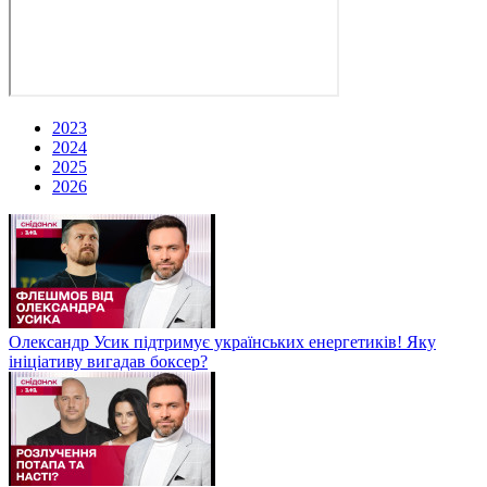
2023
2024
2025
2026
Олександр Усик підтримує українських енергетиків! Яку
ініціативу вигадав боксер?