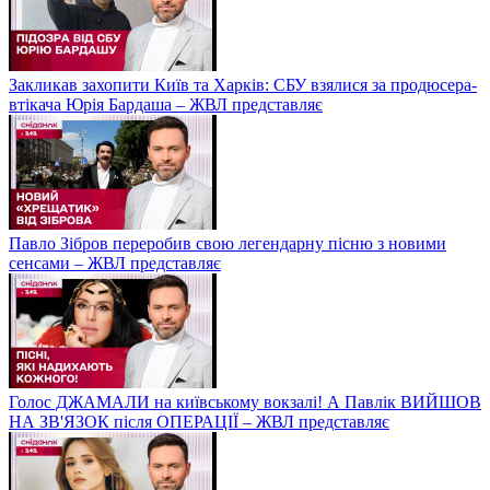
Закликав захопити Київ та Харків: СБУ взялися за продюсера-
втікача Юрія Бардаша – ЖВЛ представляє
Павло Зібров переробив свою легендарну пісню з новими
сенсами – ЖВЛ представляє
Голос ДЖАМАЛИ на київському вокзалі! А Павлік ВИЙШОВ
НА ЗВ'ЯЗОК після ОПЕРАЦІЇ – ЖВЛ представляє