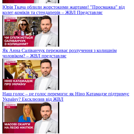
Юрія Ткача облили жорстокими жартами! "Просмажка" від
колег-коміків та стендаперів – ЖВЛ Представляє
Як Анна Саліванчук переживає розлучення з колишнім
чоловіком? – ЖВЛ представляє
Наш голос – це голос перемоги: як Ніно Катамадзе підтримує
Україну? Ексклюзив від ЖВЛ