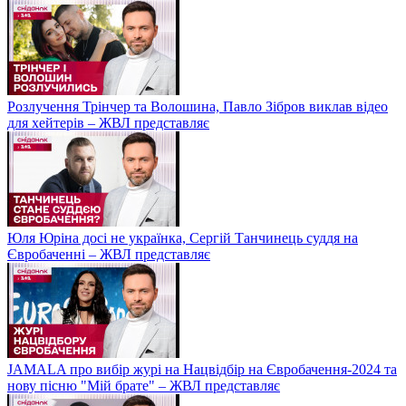
Розлучення Трінчер та Волошина, Павло Зібров виклав відео
для хейтерів – ЖВЛ представляє
Юля Юріна досі не українка, Сергій Танчинець суддя на
Євробаченні – ЖВЛ представляє
JAMALA про вибір журі на Нацвідбір на Євробачення-2024 та
нову пісню "Мій брате" – ЖВЛ представляє