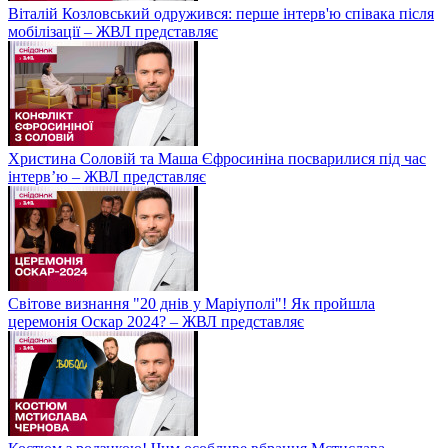
Віталій Козловський одружився: перше інтерв'ю співака після
мобілізації – ЖВЛ представляє
Христина Соловій та Маша Єфросиніна посварилися під час
інтерв’ю – ЖВЛ представляє
Світове визнання "20 днів у Маріуполі"! Як пройшла
церемонія Оскар 2024? – ЖВЛ представляє