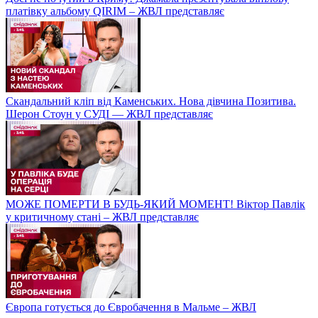
платівку альбому QIRIM – ЖВЛ представляє
Скандальний кліп від Каменських. Нова дівчина Позитива.
Шерон Стоун у СУДІ — ЖВЛ представляє
МОЖЕ ПОМЕРТИ В БУДЬ-ЯКИЙ МОМЕНТ! Віктор Павлік
у критичному стані – ЖВЛ представляє
Європа готується до Євробачення в Мальме – ЖВЛ