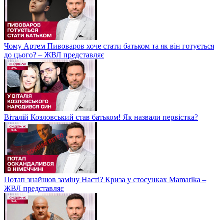
Чому Артем Пивоваров хоче стати батьком та як він готується
до цього? – ЖВЛ представляє
Віталій Козловський став батьком! Як назвали первістка?
Потап знайшов заміну Насті? Криза у стосунках Mamarika –
ЖВЛ представляє