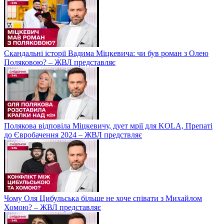
Скандальні історії Вадима Міцкевича: чи був роман з Олею
Поляковою? – ЖВЛ представляє
Полякова відповіла Міцкевичу, дует мрії для KOLA, Препаті
до Євробачення 2024 – ЖВЛ предствляє
Чому Оля Цибульська більше не хоче співати з Михайлом
Хомою? – ЖВЛ представляє