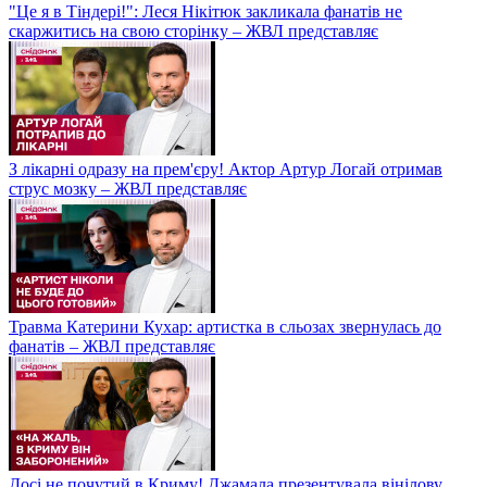
"Це я в Тіндері!": Леся Нікітюк закликала фанатів не
скаржитись на свою сторінку – ЖВЛ представляє
З лікарні одразу на прем'єру! Актор Артур Логай отримав
струс мозку – ЖВЛ представляє
Травма Катерини Кухар: артистка в сльозах звернулась до
фанатів – ЖВЛ представляє
Досі не почутий в Криму! Джамала презентувала вінілову