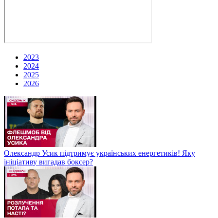
2023
2024
2025
2026
Олександр Усик підтримує українських енергетиків! Яку
ініціативу вигадав боксер?