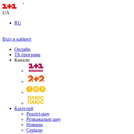
UA
RU
Вхід в кабінет
Онлайн
ТБ програма
Канали
Категорії
Реаліті-шоу
Розважальні шоу
Новини
Серіали