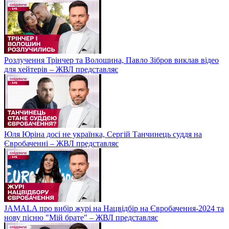
Розлучення Трінчер та Волошина, Павло Зібров виклав відео
для хейтерів – ЖВЛ представляє
Юля Юріна досі не українка, Сергій Танчинець суддя на
Євробаченні – ЖВЛ представляє
JAMALA про вибір журі на Нацвідбір на Євробачення-2024 та
нову пісню "Мій брате" – ЖВЛ представляє