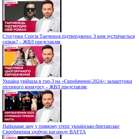
Стосунки Сергія Танчинця підтверджено: З ким зустрічається
співак? – ЖВЛ представляє
Україна увійшла в топ-3 на «Євробаченні-2024»: залаштунки
пісенного конкурсу – ЖВЛ представляє
Найкраще шоу у прямому етері: українсько-британське
Євробачення здобуло нагороду BAFTA