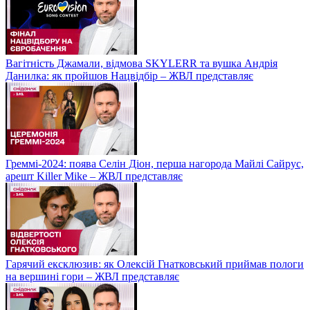
Вагітність Джамали, відмова SKYLERR та вушка Андрія
Данилка: як пройшов Нацвідбір – ЖВЛ представляє
Греммі-2024: поява Селін Діон, перша нагорода Майлі Сайрус,
арешт Killer Mike – ЖВЛ представляє
Гарячий ексклюзив: як Олексій Гнатковський приймав пологи
на вершині гори – ЖВЛ представляє