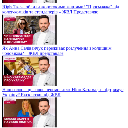
Юрія Ткача облили жорстокими жартами! "Просмажка" від
колег-коміків та стендаперів – ЖВЛ Представляє
Як Анна Саліванчук переживає розлучення з колишнім
чоловіком? – ЖВЛ представляє
Наш голос – це голос перемоги: як Ніно Катамадзе підтримує
Україну? Ексклюзив від ЖВЛ