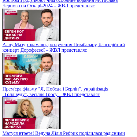
Костюм з родзикою! Чим особливе вбрання Мстислава
Чернова на Оскарі-2024 – ЖВЛ представляє
Аллу Мазур зламали, розлучення Цимбалару, благодійний
концерт Дорофєєвої – ЖВЛ представляє
Прем'єра фільму "Я, Побєда і Берлін", українізація
"Голлівуду", весілля Гросу – ЖВЛ представляє
Матуся втретє! Ведуча Лілія Ребрик поділилася радісними