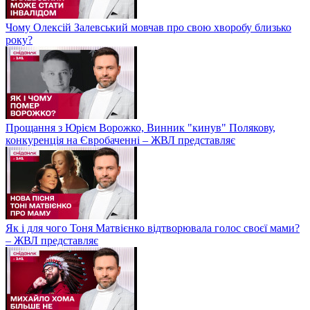
Чому Олексій Залевський мовчав про свою хворобу близько
року?
Прощання з Юрієм Ворожко, Винник "кинув" Полякову,
конкуренція на Євробаченні – ЖВЛ представляє
Як і для чого Тоня Матвієнко відтворювала голос своєї мами?
– ЖВЛ представляє