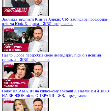
Закликав захопити Київ та Харків: СБУ взялися за продюсера-
втікача Юрія Бардаша – ЖВЛ представляє
Павло Зібров переробив свою легендарну пісню з новими
сенсами – ЖВЛ представляє
Голос ДЖАМАЛИ на київському вокзалі! А Павлік ВИЙШОВ
НА ЗВ'ЯЗОК після ОПЕРАЦІЇ – ЖВЛ представляє