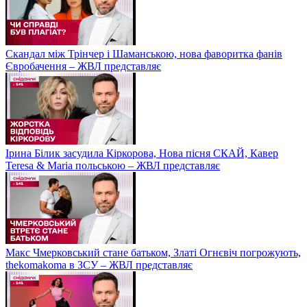
Скандал між Трінчер і Шаманською, нова фаворитка фанів
Євробачення – ЖВЛ представляє
Ірина Білик засудила Кіркорова, Нова пісня СКАЙ, Кавер
Teresa & Maria польською – ЖВЛ представляє
Макс Чмерковський стане батьком, Златі Огнєвіч погрожують,
thekomakoma в ЗСУ – ЖВЛ представляє