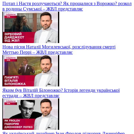
Потап і Настя розлучаються? Як прощалися з Ворожко? розкол
в родины Сумської – ЖВЛ представляє
Нова пісня Наталії Могилевської, розслідування смерті
Меттью Перрі – ЖВЛ представляє
Яким був Віталій Білоножко? Історія легенди української
естради – ЖВЛ представляє
Як український дизайнер Іван Фролов підкорив Дженніфер