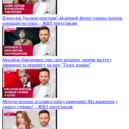
В'ячеслав Узелков шокував! 44-річний фітнес-тренер переніс
операцію на серці – ЖВЛ представляє
Михайло Панчишин: про своє кохання, окреме життя з
дівчиною та перемогу на шоу "Голос країни"
Melovin вперше оголився перед камерами! Які враження у
самого співака? – ЖВЛ представляє