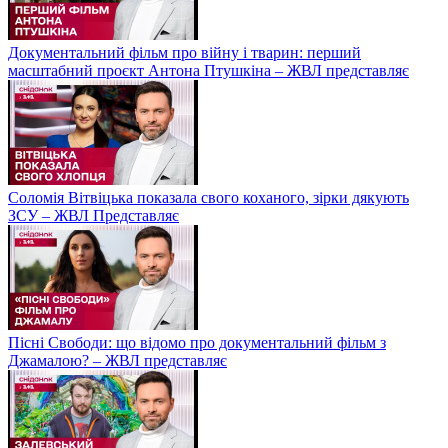
Документальний фільм про війну і тварин: перший
масштабний проєкт Антона Птушкіна – ЖВЛ представляє
Соломія Вітвіцька показала свого коханого, зірки дякують
ЗСУ – ЖВЛ Представляє
Пісні Свободи: що відомо про документальний фільм з
Джамалою? – ЖВЛ представляє