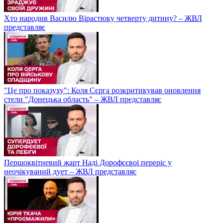
Хто народив Василю Вірастюку четверту дитину? – ЖВЛ
представляє
"Це про показуху": Коля Сєрга розкритикував оновлення
стели "Донецька область" – ЖВЛ представляє
Першоквітневий жарт Наді Дорофєєвої переріс у
неочікуваний дует – ЖВЛ представляє