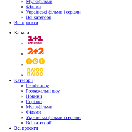
Мультфільми
Фільми
Українські фільми і серіали
Всі категорії
Всі проєкти
Канали
Категорії
Реаліті-шоу
Розважальні шоу
Новини
Серіали
Мультфільми
Фільми
Українські фільми і серіали
Всі категорії
Всі проєкти