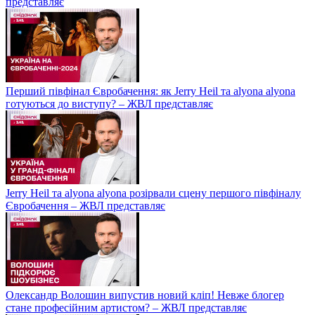
представляє
Перший півфінал Євробачення: як Jerry Heil та alyona alyona
готуються до виступу? – ЖВЛ представляє
Jerry Heil та аlyona аlyona розірвали сцену першого півфіналу
Євробачення – ЖВЛ представляє
Олександр Волошин випустив новий кліп! Невже блогер
стане професійним артистом? – ЖВЛ представляє