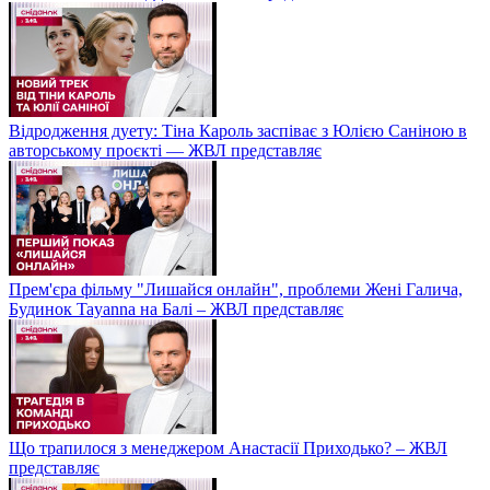
Відродження дуету: Тіна Кароль заспіває з Юлією Саніною в
авторському проєкті — ЖВЛ представляє
Прем'єра фільму "Лишайся онлайн", проблеми Жені Галича,
Будинок Tayanna на Балі – ЖВЛ представляє
Що трапилося з менеджером Анастасії Приходько? – ЖВЛ
представляє