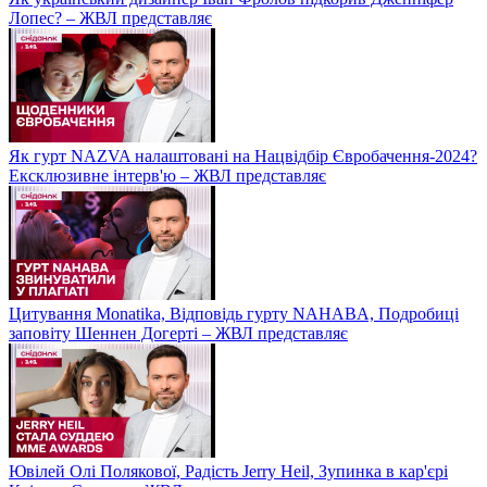
Лопес? – ЖВЛ представляє
Як гурт NAZVA налаштовані на Нацвідбір Євробачення-2024?
Ексклюзивне інтерв'ю – ЖВЛ представляє
Цитування Monatikа, Відповідь гурту NAHABA, Подробиці
заповіту Шеннен Догерті – ЖВЛ представляє
Ювілей Олі Полякової, Радість Jerry Heil, Зупинка в кар'єрі