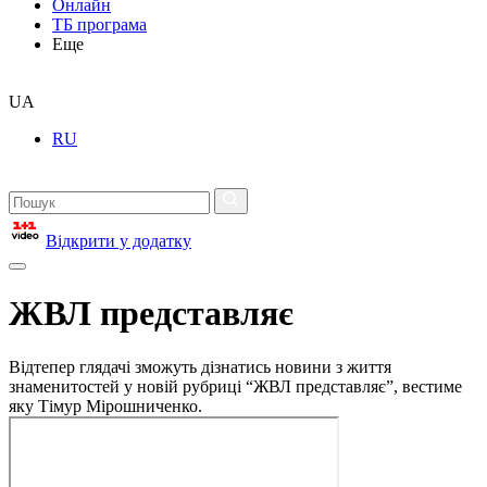
Онлайн
ТБ програма
Еще
UA
RU
Відкрити у додатку
ЖВЛ представляє
Відтепер глядачі зможуть дізнатись новини з життя
знаменитостей у новій рубриці “ЖВЛ представляє”, вестиме
яку Тімур Мірошниченко.