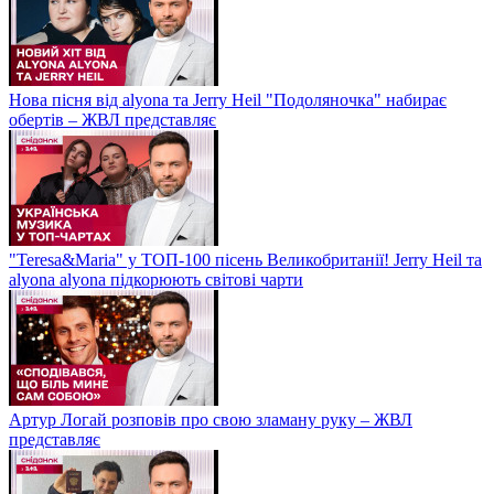
Нова пісня від alyona та Jerry Heil "Подоляночка" набирає
обертів – ЖВЛ представляє
"Teresa&Maria" у ТОП-100 пісень Великобританії! Jerry Heil та
alyona alyona підкорюють світові чарти
Артур Логай розповів про свою зламану руку – ЖВЛ
представляє