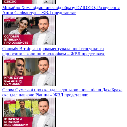
Михайло Хома відмовився від образу DZIDZIO, Розлучення
Анни Саліванчук – ЖВЛ представляє
Соломія Вітвіцька прокоментувала нові стосунки та
відносини з колишнім чоловіком – ЖВЛ представляє
Слова Сумської про скандал з донькою, нова пісня ДахаБраха,
скандал навколо Ріанни – ЖВЛ представляє