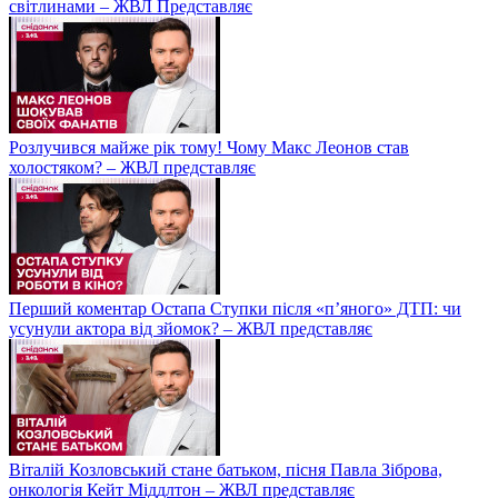
світлинами – ЖВЛ Представляє
Розлучився майже рік тому! Чому Макс Леонов став
холостяком? – ЖВЛ представляє
Перший коментар Остапа Ступки після «п’яного» ДТП: чи
усунули актора від зйомок? – ЖВЛ представляє
Віталій Козловський стане батьком, пісня Павла Зіброва,
онкологія Кейт Міддлтон – ЖВЛ представляє