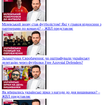
Мілевський знову став футболістом! Які у гравця відносини з
партнерами по команді? – ЖВЛ представляє
Залаштунки Євробачення: чи оштрафували українську
делегацію через футболки Free Azovstal Defenders?
Як вбирались українські зірки з нагоди до дня вишиванки? –
ЖВЛ представляє