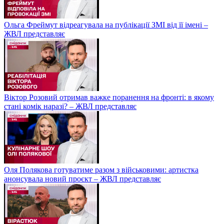
Ольга Фреймут відреагувала на публікації ЗМІ від її імені –
ЖВЛ представляє
Віктор Розовий отримав важке поранення на фронті: в якому
стані комік наразі? – ЖВЛ представляє
Оля Полякова готуватиме разом з військовими: артистка
анонсувала новий проєкт – ЖВЛ представляє