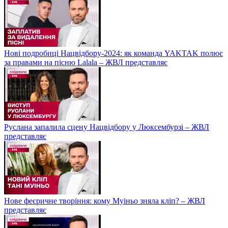
Нові подробиці Нацвідбору-2024: як команда YAKTAK полює
за правами на пісню Lalala – ЖВЛ представляє
Руслана запалила сцену Нацвідбору у Люксембурзі – ЖВЛ
представляє
Нове феєричне творіння: кому Муіньо зняла кліп? – ЖВЛ
представляє