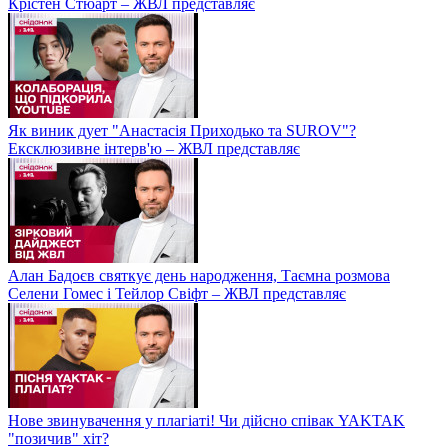
Крістен Стюарт – ЖВЛ представляє
Як виник дует "Анастасія Приходько та SUROV"?
Ексклюзивне інтерв'ю – ЖВЛ представляє
Алан Бадоєв святкує день народження, Таємна розмова
Селени Гомес і Тейлор Свіфт – ЖВЛ представляє
Нове звинувачення у плагіаті! Чи дійсно співак YAKTAK
"позичив" хіт?