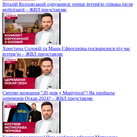
Віталій Козловський одружився: перше інтерв'ю співака після
мобілізації – ЖВЛ представляє
Христина Соловій та Маша Єфросиніна посварилися під час
інтерв’ю – ЖВЛ представляє
Світове визнання "20 днів у Маріуполі"! Як пройшла
церемонія Оскар 2024? – ЖВЛ представляє