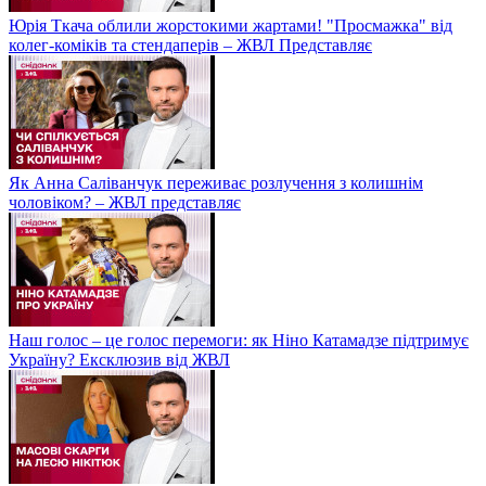
Юрія Ткача облили жорстокими жартами! "Просмажка" від
колег-коміків та стендаперів – ЖВЛ Представляє
Як Анна Саліванчук переживає розлучення з колишнім
чоловіком? – ЖВЛ представляє
Наш голос – це голос перемоги: як Ніно Катамадзе підтримує
Україну? Ексклюзив від ЖВЛ