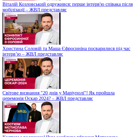
Віталій Козловський одружився: перше інтерв'ю співака після
мобілізації – ЖВЛ представляє
Христина Соловій та Маша Єфросиніна посварилися під час
інтерв’ю – ЖВЛ представляє
Світове визнання "20 днів у Маріуполі"! Як пройшла
церемонія Оскар 2024? – ЖВЛ представляє