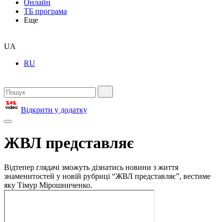
Онлайн
ТБ програма
Еще
UA
RU
Відкрити у додатку
ЖВЛ представляє
Відтепер глядачі зможуть дізнатись новини з життя
знаменитостей у новій рубриці “ЖВЛ представляє”, вестиме
яку Тімур Мірошниченко.