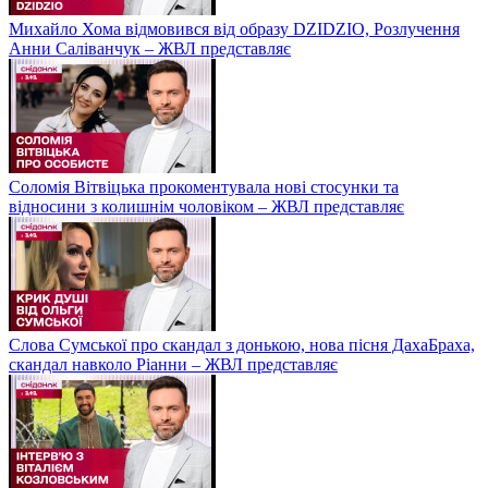
Михайло Хома відмовився від образу DZIDZIO, Розлучення
Анни Саліванчук – ЖВЛ представляє
Соломія Вітвіцька прокоментувала нові стосунки та
відносини з колишнім чоловіком – ЖВЛ представляє
Слова Сумської про скандал з донькою, нова пісня ДахаБраха,
скандал навколо Ріанни – ЖВЛ представляє