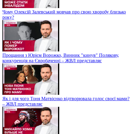
Чому Олексій Залевський мовчав про свою хворобу близько
року?
Прощання з Юрієм Ворожко, Винник "кинув" Полякову,
конкуренція на Євробаченні – ЖВЛ представляє
Як і для чого Тоня Матвієнко відтворювала голос своєї мами?
– ЖВЛ представляє