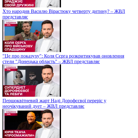
Хто народив Василю Вірастюку четверту дитину? – ЖВЛ
представляє
"Це про показуху": Коля Сєрга розкритикував оновлення
стели "Донецька область" – ЖВЛ представляє
Першоквітневий жарт Наді Дорофєєвої переріс у
неочікуваний дует – ЖВЛ представляє