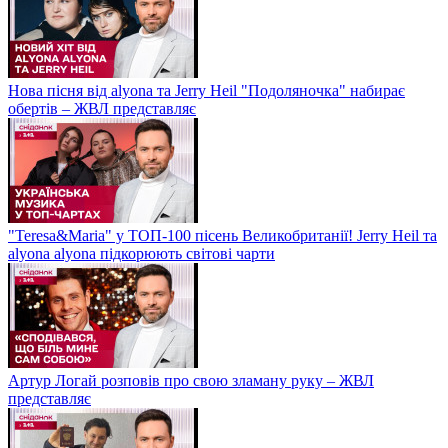
Нова пісня від alyona та Jerry Heil "Подоляночка" набирає
обертів – ЖВЛ представляє
"Teresa&Maria" у ТОП-100 пісень Великобританії! Jerry Heil та
alyona alyona підкорюють світові чарти
Артур Логай розповів про свою зламану руку – ЖВЛ
представляє