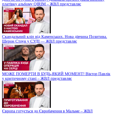
платівку альбому QIRIM – ЖВЛ представляє
Скандальний кліп від Каменських. Нова дівчина Позитива.
Шерон Стоун у СУДІ — ЖВЛ представляє
МОЖЕ ПОМЕРТИ В БУДЬ-ЯКИЙ МОМЕНТ! Віктор Павлік
у критичному стані – ЖВЛ представляє
Європа готується до Євробачення в Мальме – ЖВЛ