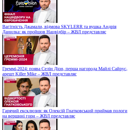
Вагітність Джамали, відмова SKYLERR та вушка Андрія
Данилка: як пройшов Нацвідбір – ЖВЛ представляє
Греммі-2024: поява Селін Діон, перша нагорода Майлі Сайрус,
арешт Killer Mike – ЖВЛ представляє
Гарячий ексклюзив: як Олексій Гнатковський приймав пологи
на вершині гори – ЖВЛ представляє