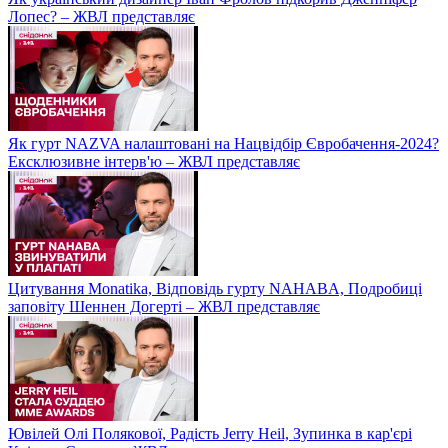
Лопес? – ЖВЛ представляє
Як гурт NAZVA налаштовані на Нацвідбір Євробачення-2024?
Ексклюзивне інтерв'ю – ЖВЛ представляє
Цитування Monatikа, Відповідь гурту NAHABA, Подробиці
заповіту Шеннен Догерті – ЖВЛ представляє
Ювілей Олі Полякової, Радість Jerry Heil, Зупинка в кар'єрі