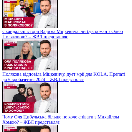
Скандальні історії Вадима Міцкевича: чи був роман з Олею
Поляковою? – ЖВЛ представляє
Полякова відповіла Міцкевичу, дует мрії для KOLA, Препаті
до Євробачення 2024 – ЖВЛ предствляє
Чому Оля Цибульська більше не хоче співати з Михайлом
Хомою? – ЖВЛ представляє