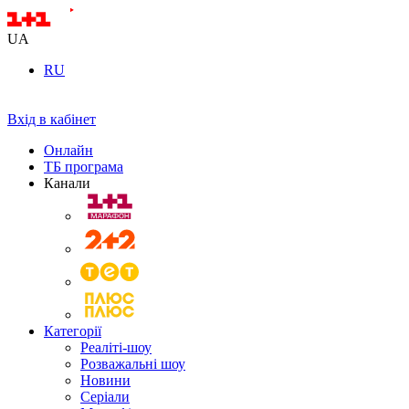
UA
RU
Вхід в кабінет
Онлайн
ТБ програма
Канали
Категорії
Реаліті-шоу
Розважальні шоу
Новини
Серіали