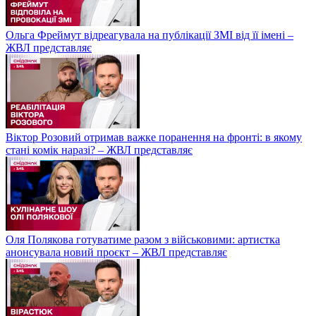
Ольга Фреймут відреагувала на публікації ЗМІ від її імені –
ЖВЛ представляє
Віктор Розовий отримав важке поранення на фронті: в якому
стані комік наразі? – ЖВЛ представляє
Оля Полякова готуватиме разом з військовими: артистка
анонсувала новий проєкт – ЖВЛ представляє