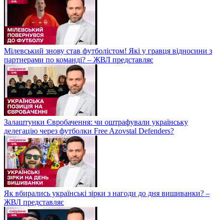
Мілевський знову став футболістом! Які у гравця відносини з
партнерами по команді? – ЖВЛ представляє
Залаштунки Євробачення: чи оштрафували українську
делегацію через футболки Free Azovstal Defenders?
Як вбирались українські зірки з нагоди до дня вишиванки? –
ЖВЛ представляє