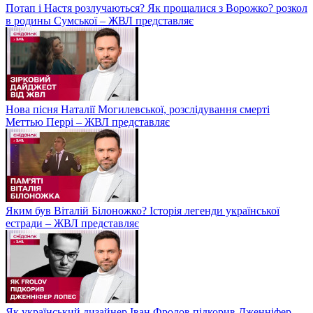
Потап і Настя розлучаються? Як прощалися з Ворожко? розкол
в родины Сумської – ЖВЛ представляє
Нова пісня Наталії Могилевської, розслідування смерті
Меттью Перрі – ЖВЛ представляє
Яким був Віталій Білоножко? Історія легенди української
естради – ЖВЛ представляє
Як український дизайнер Іван Фролов підкорив Дженніфер