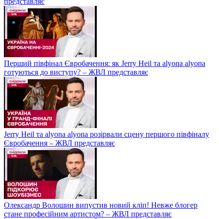
представляє
Перший півфінал Євробачення: як Jerry Heil та alyona alyona
готуються до виступу? – ЖВЛ представляє
Jerry Heil та аlyona аlyona розірвали сцену першого півфіналу
Євробачення – ЖВЛ представляє
Олександр Волошин випустив новий кліп! Невже блогер
стане професійним артистом? – ЖВЛ представляє