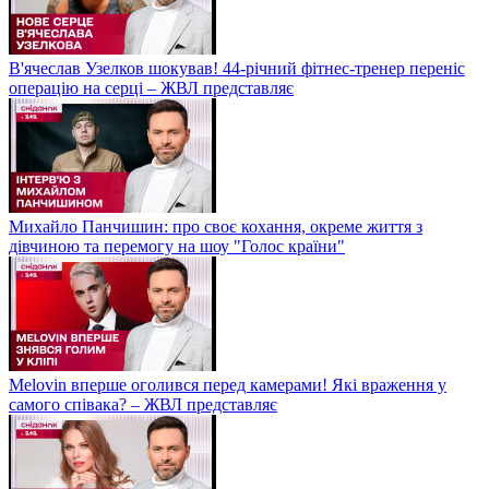
В'ячеслав Узелков шокував! 44-річний фітнес-тренер переніс
операцію на серці – ЖВЛ представляє
Михайло Панчишин: про своє кохання, окреме життя з
дівчиною та перемогу на шоу "Голос країни"
Melovin вперше оголився перед камерами! Які враження у
самого співака? – ЖВЛ представляє