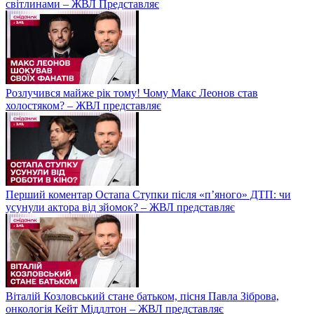
світлинами – ЖВЛ Представляє
Розлучився майже рік тому! Чому Макс Леонов став
холостяком? – ЖВЛ представляє
Перший коментар Остапа Ступки після «п’яного» ДТП: чи
усунули актора від зйомок? – ЖВЛ представляє
Віталій Козловський стане батьком, пісня Павла Зіброва,
онкологія Кейт Міддлтон – ЖВЛ представляє