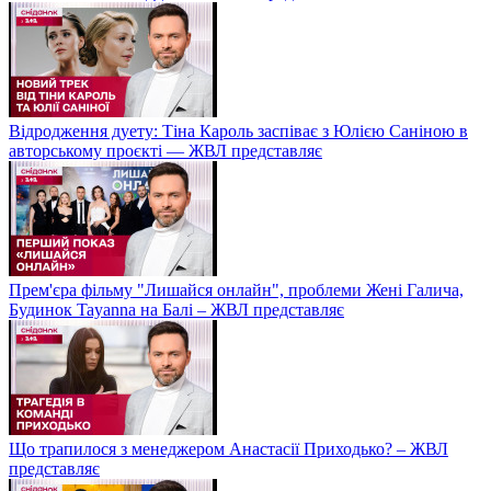
Відродження дуету: Тіна Кароль заспіває з Юлією Саніною в
авторському проєкті — ЖВЛ представляє
Прем'єра фільму "Лишайся онлайн", проблеми Жені Галича,
Будинок Tayanna на Балі – ЖВЛ представляє
Що трапилося з менеджером Анастасії Приходько? – ЖВЛ
представляє