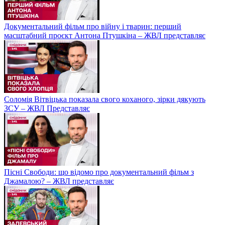
Документальний фільм про війну і тварин: перший
масштабний проєкт Антона Птушкіна – ЖВЛ представляє
Соломія Вітвіцька показала свого коханого, зірки дякують
ЗСУ – ЖВЛ Представляє
Пісні Свободи: що відомо про документальний фільм з
Джамалою? – ЖВЛ представляє