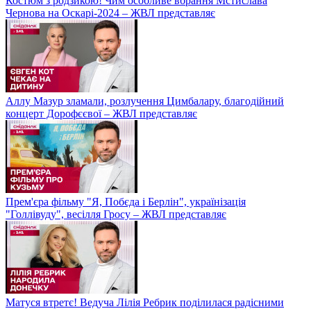
Костюм з родзикою! Чим особливе вбрання Мстислава
Чернова на Оскарі-2024 – ЖВЛ представляє
Аллу Мазур зламали, розлучення Цимбалару, благодійний
концерт Дорофєєвої – ЖВЛ представляє
Прем'єра фільму "Я, Побєда і Берлін", українізація
"Голлівуду", весілля Гросу – ЖВЛ представляє
Матуся втретє! Ведуча Лілія Ребрик поділилася радісними