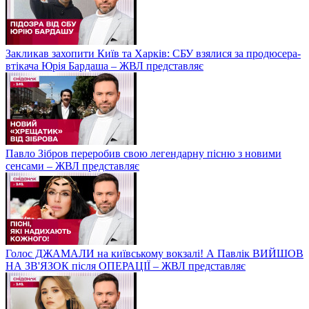
Закликав захопити Київ та Харків: СБУ взялися за продюсера-
втікача Юрія Бардаша – ЖВЛ представляє
Павло Зібров переробив свою легендарну пісню з новими
сенсами – ЖВЛ представляє
Голос ДЖАМАЛИ на київському вокзалі! А Павлік ВИЙШОВ
НА ЗВ'ЯЗОК після ОПЕРАЦІЇ – ЖВЛ представляє