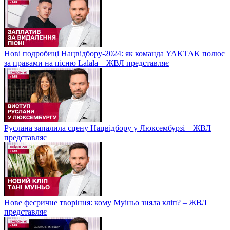
Нові подробиці Нацвідбору-2024: як команда YAKTAK полює
за правами на пісню Lalala – ЖВЛ представляє
Руслана запалила сцену Нацвідбору у Люксембурзі – ЖВЛ
представляє
Нове феєричне творіння: кому Муіньо зняла кліп? – ЖВЛ
представляє