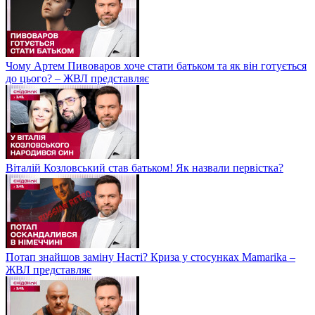
Чому Артем Пивоваров хоче стати батьком та як він готується
до цього? – ЖВЛ представляє
Віталій Козловський став батьком! Як назвали первістка?
Потап знайшов заміну Насті? Криза у стосунках Mamarika –
ЖВЛ представляє