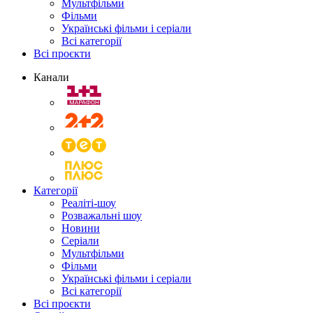
Мультфільми
Фільми
Українські фільми і серіали
Всі категорії
Всі проєкти
Канали
Категорії
Реаліті-шоу
Розважальні шоу
Новини
Серіали
Мультфільми
Фільми
Українські фільми і серіали
Всі категорії
Всі проєкти