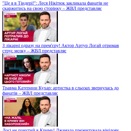
"Це я в Тіндері!": Леся Нікітюк закликала фанатів не
скаржитись на свою сторінку – ЖВЛ представляє
З лікарні одразу на прем'єру! Актор Артур Логай отримав
струс мозку – ЖВЛ представляє
Травма Катерини Кухар: артистка в сльозах звернулась до
фанатів – ЖВЛ представляє
Досі не почутий в Криму! Джамала презентувала вінілову