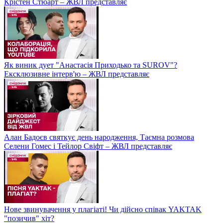
Крістен Стюарт – ЖВЛ представляє
Як виник дует "Анастасія Приходько та SUROV"?
Ексклюзивне інтерв'ю – ЖВЛ представляє
Алан Бадоєв святкує день народження, Таємна розмова
Селени Гомес і Тейлор Свіфт – ЖВЛ представляє
Нове звинувачення у плагіаті! Чи дійсно співак YAKTAK
"позичив" хіт?