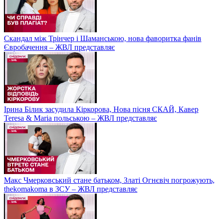
Скандал між Трінчер і Шаманською, нова фаворитка фанів
Євробачення – ЖВЛ представляє
Ірина Білик засудила Кіркорова, Нова пісня СКАЙ, Кавер
Teresa & Maria польською – ЖВЛ представляє
Макс Чмерковський стане батьком, Златі Огнєвіч погрожують,
thekomakoma в ЗСУ – ЖВЛ представляє