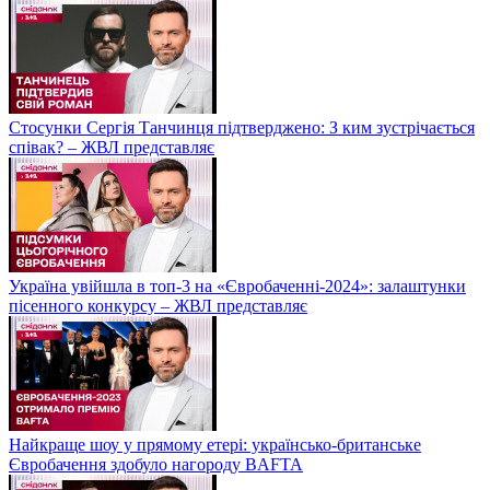
Стосунки Сергія Танчинця підтверджено: З ким зустрічається
співак? – ЖВЛ представляє
Україна увійшла в топ-3 на «Євробаченні-2024»: залаштунки
пісенного конкурсу – ЖВЛ представляє
Найкраще шоу у прямому етері: українсько-британське
Євробачення здобуло нагороду BAFTA