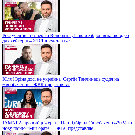
Розлучення Трінчер та Волошина, Павло Зібров виклав відео
для хейтерів – ЖВЛ представляє
Юля Юріна досі не українка, Сергій Танчинець суддя на
Євробаченні – ЖВЛ представляє
JAMALA про вибір журі на Нацвідбір на Євробачення-2024 та
нову пісню "Мій брате" – ЖВЛ представляє