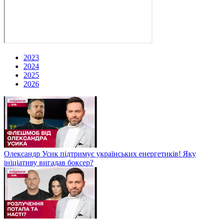
2023
2024
2025
2026
Олександр Усик підтримує українських енергетиків! Яку
ініціативу вигадав боксер?