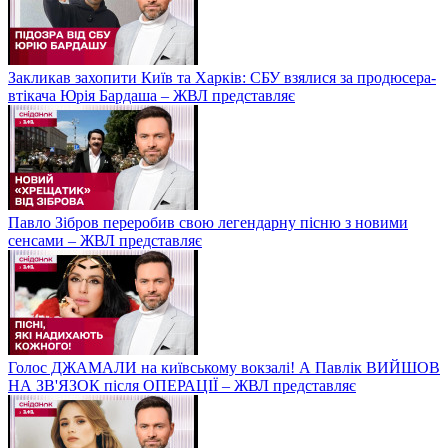
Закликав захопити Київ та Харків: СБУ взялися за продюсера-
втікача Юрія Бардаша – ЖВЛ представляє
Павло Зібров переробив свою легендарну пісню з новими
сенсами – ЖВЛ представляє
Голос ДЖАМАЛИ на київському вокзалі! А Павлік ВИЙШОВ
НА ЗВ'ЯЗОК після ОПЕРАЦІЇ – ЖВЛ представляє