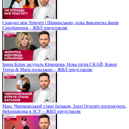
Скандал між Трінчер і Шаманською, нова фаворитка фанів
Євробачення – ЖВЛ представляє
Ірина Білик засудила Кіркорова, Нова пісня СКАЙ, Кавер
Teresa & Maria польською – ЖВЛ представляє
Макс Чмерковський стане батьком, Златі Огнєвіч погрожують,
thekomakoma в ЗСУ – ЖВЛ представляє