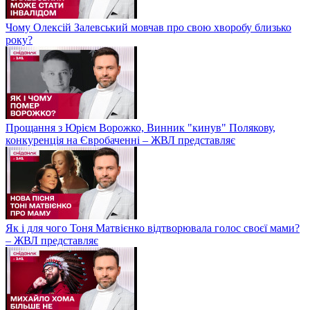
Чому Олексій Залевський мовчав про свою хворобу близько
року?
Прощання з Юрієм Ворожко, Винник "кинув" Полякову,
конкуренція на Євробаченні – ЖВЛ представляє
Як і для чого Тоня Матвієнко відтворювала голос своєї мами?
– ЖВЛ представляє