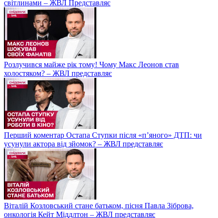
світлинами – ЖВЛ Представляє
Розлучився майже рік тому! Чому Макс Леонов став
холостяком? – ЖВЛ представляє
Перший коментар Остапа Ступки після «п’яного» ДТП: чи
усунули актора від зйомок? – ЖВЛ представляє
Віталій Козловський стане батьком, пісня Павла Зіброва,
онкологія Кейт Міддлтон – ЖВЛ представляє