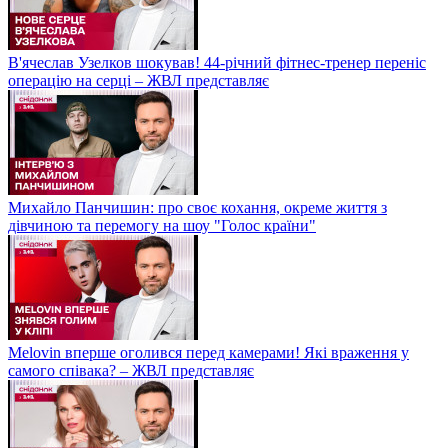
В'ячеслав Узелков шокував! 44-річний фітнес-тренер переніс
операцію на серці – ЖВЛ представляє
Михайло Панчишин: про своє кохання, окреме життя з
дівчиною та перемогу на шоу "Голос країни"
Melovin вперше оголився перед камерами! Які враження у
самого співака? – ЖВЛ представляє