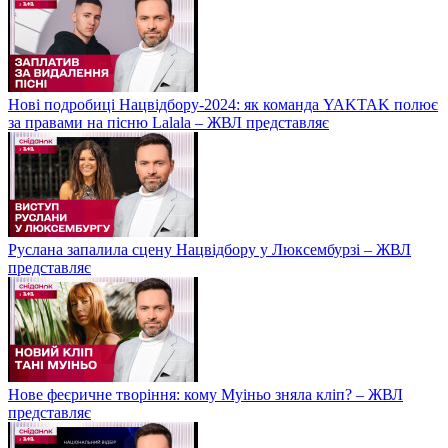
Нові подробиці Нацвідбору-2024: як команда YAKTAK полює
за правами на пісню Lalala – ЖВЛ представляє
Руслана запалила сцену Нацвідбору у Люксембурзі – ЖВЛ
представляє
Нове феєричне творіння: кому Муіньо зняла кліп? – ЖВЛ
представляє