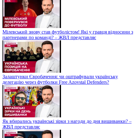
Мілевський знову став футболістом! Які у гравця відносини з
партнерами по команді? – ЖВЛ представляє
Залаштунки Євробачення: чи оштрафували українську
делегацію через футболки Free Azovstal Defenders?
Як вбирались українські зірки з нагоди до дня вишиванки? –
ЖВЛ представляє