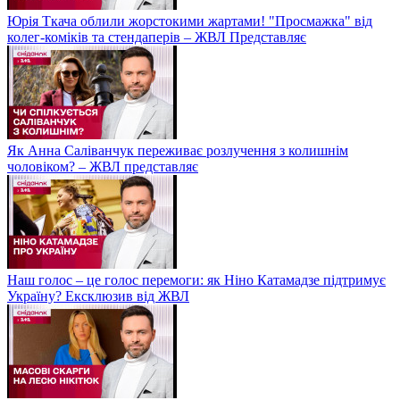
Юрія Ткача облили жорстокими жартами! "Просмажка" від
колег-коміків та стендаперів – ЖВЛ Представляє
Як Анна Саліванчук переживає розлучення з колишнім
чоловіком? – ЖВЛ представляє
Наш голос – це голос перемоги: як Ніно Катамадзе підтримує
Україну? Ексклюзив від ЖВЛ