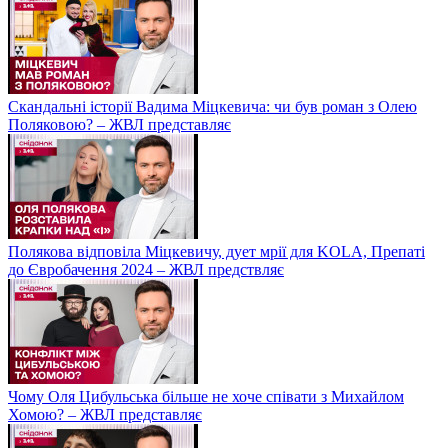
Скандальні історії Вадима Міцкевича: чи був роман з Олею
Поляковою? – ЖВЛ представляє
Полякова відповіла Міцкевичу, дует мрії для KOLA, Препаті
до Євробачення 2024 – ЖВЛ предствляє
Чому Оля Цибульська більше не хоче співати з Михайлом
Хомою? – ЖВЛ представляє