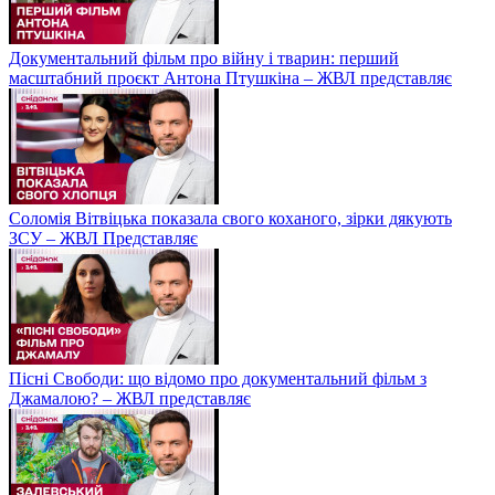
Документальний фільм про війну і тварин: перший
масштабний проєкт Антона Птушкіна – ЖВЛ представляє
Соломія Вітвіцька показала свого коханого, зірки дякують
ЗСУ – ЖВЛ Представляє
Пісні Свободи: що відомо про документальний фільм з
Джамалою? – ЖВЛ представляє