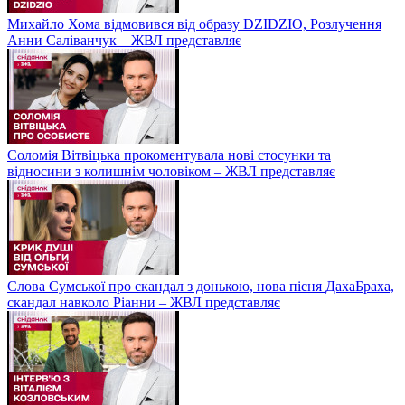
Михайло Хома відмовився від образу DZIDZIO, Розлучення
Анни Саліванчук – ЖВЛ представляє
Соломія Вітвіцька прокоментувала нові стосунки та
відносини з колишнім чоловіком – ЖВЛ представляє
Слова Сумської про скандал з донькою, нова пісня ДахаБраха,
скандал навколо Ріанни – ЖВЛ представляє