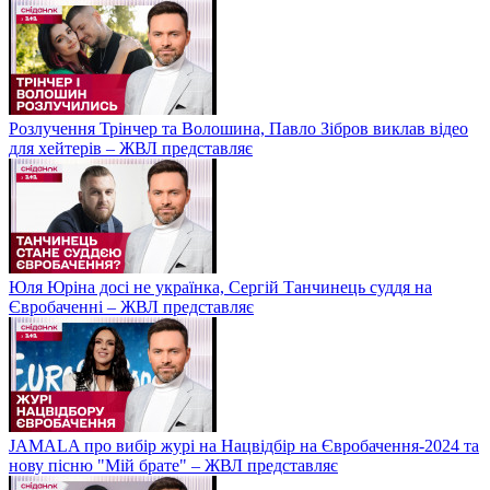
Розлучення Трінчер та Волошина, Павло Зібров виклав відео
для хейтерів – ЖВЛ представляє
Юля Юріна досі не українка, Сергій Танчинець суддя на
Євробаченні – ЖВЛ представляє
JAMALA про вибір журі на Нацвідбір на Євробачення-2024 та
нову пісню "Мій брате" – ЖВЛ представляє