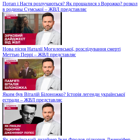
Потап і Настя розлучаються? Як прощалися з Ворожко? розкол
в родины Сумської – ЖВЛ представляє
Нова пісня Наталії Могилевської, розслідування смерті
Меттью Перрі – ЖВЛ представляє
Яким був Віталій Білоножко? Історія легенди української
естради – ЖВЛ представляє
Як український дизайнер Іван Фролов підкорив Дженніфер