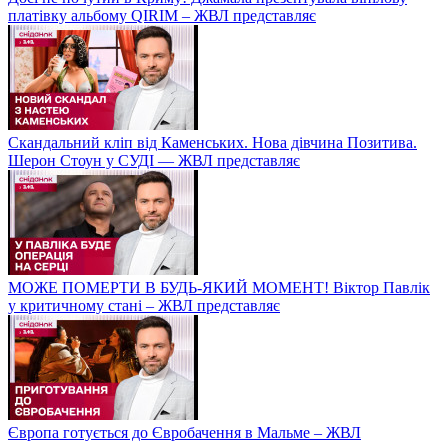
платівку альбому QIRIM – ЖВЛ представляє
Скандальний кліп від Каменських. Нова дівчина Позитива.
Шерон Стоун у СУДІ — ЖВЛ представляє
МОЖЕ ПОМЕРТИ В БУДЬ-ЯКИЙ МОМЕНТ! Віктор Павлік
у критичному стані – ЖВЛ представляє
Європа готується до Євробачення в Мальме – ЖВЛ