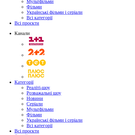
Мультфільми
Фільми
Українські фільми і серіали
Всі категорії
Всі проєкти
Канали
Категорії
Реаліті-шоу
Розважальні шоу
Новини
Серіали
Мультфільми
Фільми
Українські фільми і серіали
Всі категорії
Всі проєкти