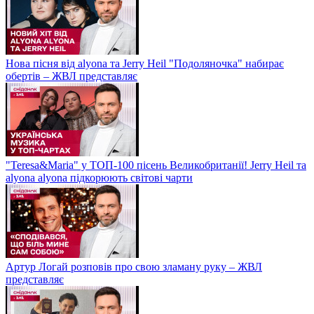
Нова пісня від alyona та Jerry Heil "Подоляночка" набирає
обертів – ЖВЛ представляє
"Teresa&Maria" у ТОП-100 пісень Великобританії! Jerry Heil та
alyona alyona підкорюють світові чарти
Артур Логай розповів про свою зламану руку – ЖВЛ
представляє