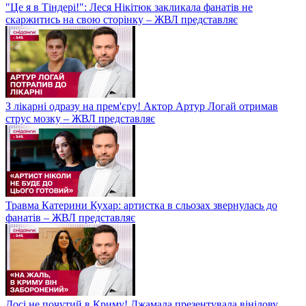
"Це я в Тіндері!": Леся Нікітюк закликала фанатів не
скаржитись на свою сторінку – ЖВЛ представляє
З лікарні одразу на прем'єру! Актор Артур Логай отримав
струс мозку – ЖВЛ представляє
Травма Катерини Кухар: артистка в сльозах звернулась до
фанатів – ЖВЛ представляє
Досі не почутий в Криму! Джамала презентувала вінілову