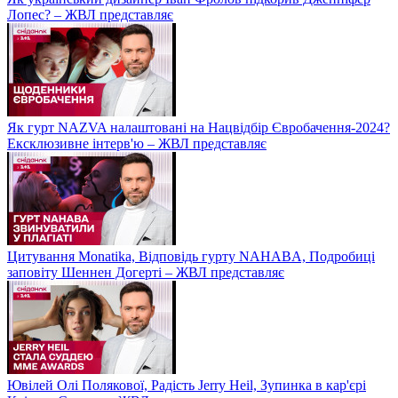
Лопес? – ЖВЛ представляє
Як гурт NAZVA налаштовані на Нацвідбір Євробачення-2024?
Ексклюзивне інтерв'ю – ЖВЛ представляє
Цитування Monatikа, Відповідь гурту NAHABA, Подробиці
заповіту Шеннен Догерті – ЖВЛ представляє
Ювілей Олі Полякової, Радість Jerry Heil, Зупинка в кар'єрі