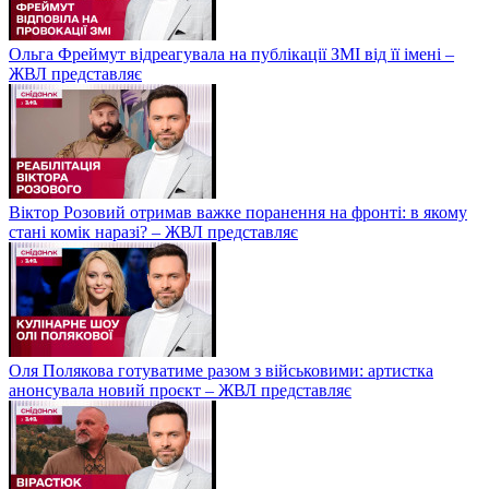
Ольга Фреймут відреагувала на публікації ЗМІ від її імені –
ЖВЛ представляє
Віктор Розовий отримав важке поранення на фронті: в якому
стані комік наразі? – ЖВЛ представляє
Оля Полякова готуватиме разом з військовими: артистка
анонсувала новий проєкт – ЖВЛ представляє