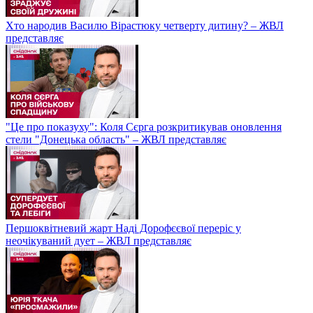
Хто народив Василю Вірастюку четверту дитину? – ЖВЛ
представляє
"Це про показуху": Коля Сєрга розкритикував оновлення
стели "Донецька область" – ЖВЛ представляє
Першоквітневий жарт Наді Дорофєєвої переріс у
неочікуваний дует – ЖВЛ представляє