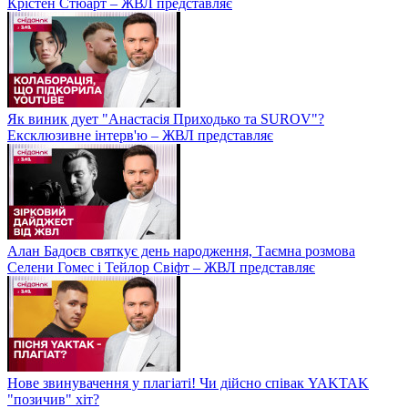
Крістен Стюарт – ЖВЛ представляє
Як виник дует "Анастасія Приходько та SUROV"?
Ексклюзивне інтерв'ю – ЖВЛ представляє
Алан Бадоєв святкує день народження, Таємна розмова
Селени Гомес і Тейлор Свіфт – ЖВЛ представляє
Нове звинувачення у плагіаті! Чи дійсно співак YAKTAK
"позичив" хіт?