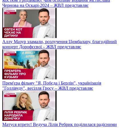
Костюм з родзикою! Чим особливе вбрання Мстислава
Чернова на Оскарі-2024 – ЖВЛ представляє
Аллу Мазур зламали, розлучення Цимбалару, благодійний
концерт Дорофєєвої – ЖВЛ представляє
Прем'єра фільму "Я, Побєда і Берлін", українізація
"Голлівуду", весілля Гросу – ЖВЛ представляє
Матуся втретє! Ведуча Лілія Ребрик поділилася радісними