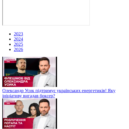
2023
2024
2025
2026
Олександр Усик підтримує українських енергетиків! Яку
ініціативу вигадав боксер?