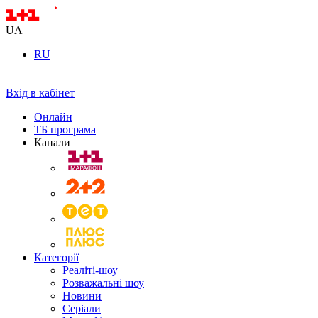
UA
RU
Вхід в кабінет
Онлайн
ТБ програма
Канали
Категорії
Реаліті-шоу
Розважальні шоу
Новини
Серіали