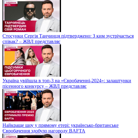
Стосунки Сергія Танчинця підтверджено: З ким зустрічається
співак? – ЖВЛ представляє
Україна увійшла в топ-3 на «Євробаченні-2024»: залаштунки
пісенного конкурсу – ЖВЛ представляє
Найкраще шоу у прямому етері: українсько-британське
Євробачення здобуло нагороду BAFTA