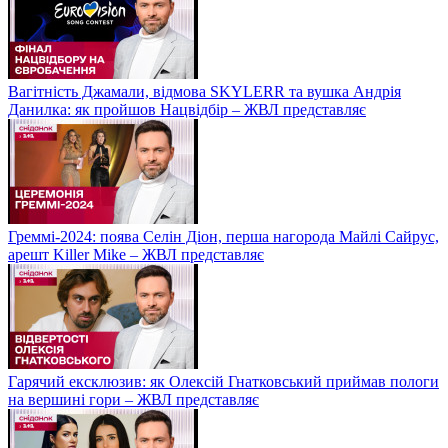
Вагітність Джамали, відмова SKYLERR та вушка Андрія
Данилка: як пройшов Нацвідбір – ЖВЛ представляє
Греммі-2024: поява Селін Діон, перша нагорода Майлі Сайрус,
арешт Killer Mike – ЖВЛ представляє
Гарячий ексклюзив: як Олексій Гнатковський приймав пологи
на вершині гори – ЖВЛ представляє