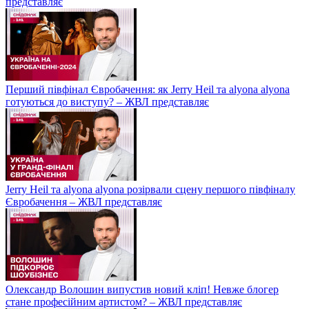
представляє
Перший півфінал Євробачення: як Jerry Heil та alyona alyona
готуються до виступу? – ЖВЛ представляє
Jerry Heil та аlyona аlyona розірвали сцену першого півфіналу
Євробачення – ЖВЛ представляє
Олександр Волошин випустив новий кліп! Невже блогер
стане професійним артистом? – ЖВЛ представляє