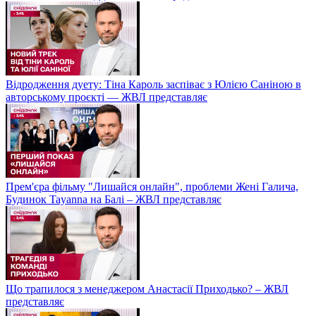
Відродження дуету: Тіна Кароль заспіває з Юлією Саніною в
авторському проєкті — ЖВЛ представляє
Прем'єра фільму "Лишайся онлайн", проблеми Жені Галича,
Будинок Tayanna на Балі – ЖВЛ представляє
Що трапилося з менеджером Анастасії Приходько? – ЖВЛ
представляє