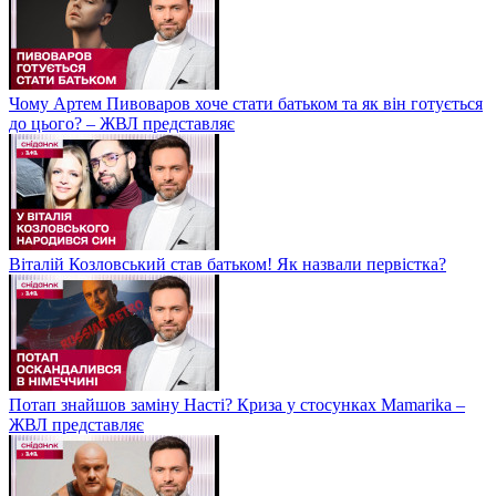
Чому Артем Пивоваров хоче стати батьком та як він готується
до цього? – ЖВЛ представляє
Віталій Козловський став батьком! Як назвали первістка?
Потап знайшов заміну Насті? Криза у стосунках Mamarika –
ЖВЛ представляє