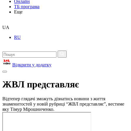
Онлайн
ТБ програма
Еще
UA
RU
Відкрити у додатку
ЖВЛ представляє
Відтепер глядачі зможуть дізнатись новини з життя
знаменитостей у новій рубриці “ЖВЛ представляє”, вестиме
яку Тімур Мірошниченко.