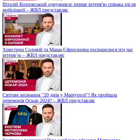
Віталій Козловський одружився: перше інтерв'ю співака після
мобілізації – ЖВЛ представляє
Христина Соловій та Маша Єфросиніна посварилися під час
інтерв’ю – ЖВЛ представляє
Світове визнання "20 днів у Маріуполі"! Як пройшла
церемонія Оскар 2024? – ЖВЛ представляє