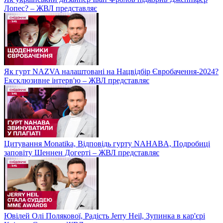
Лопес? – ЖВЛ представляє
Як гурт NAZVA налаштовані на Нацвідбір Євробачення-2024?
Ексклюзивне інтерв'ю – ЖВЛ представляє
Цитування Monatikа, Відповідь гурту NAHABA, Подробиці
заповіту Шеннен Догерті – ЖВЛ представляє
Ювілей Олі Полякової, Радість Jerry Heil, Зупинка в кар'єрі