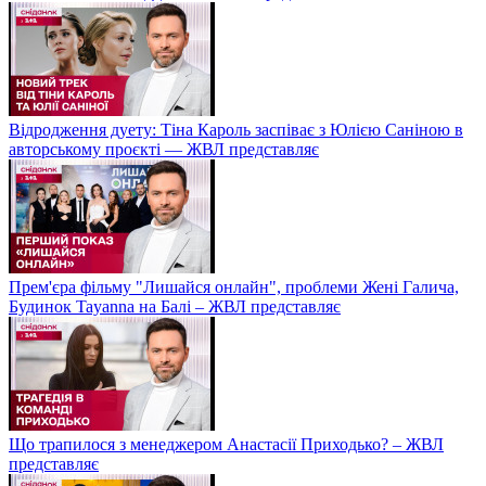
Відродження дуету: Тіна Кароль заспіває з Юлією Саніною в
авторському проєкті — ЖВЛ представляє
Прем'єра фільму "Лишайся онлайн", проблеми Жені Галича,
Будинок Tayanna на Балі – ЖВЛ представляє
Що трапилося з менеджером Анастасії Приходько? – ЖВЛ
представляє