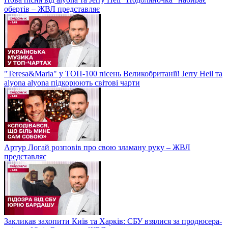
Нова пісня від alyona та Jerry Heil "Подоляночка" набирає
обертів – ЖВЛ представляє
"Teresa&Maria" у ТОП-100 пісень Великобританії! Jerry Heil та
alyona alyona підкорюють світові чарти
Артур Логай розповів про свою зламану руку – ЖВЛ
представляє