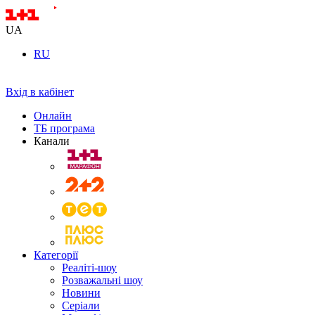
UA
RU
Вхід в кабінет
Онлайн
ТБ програма
Канали
Категорії
Реаліті-шоу
Розважальні шоу
Новини
Серіали