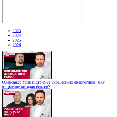
2023
2024
2025
2026
Олександр Усик підтримує українських енергетиків! Яку
ініціативу вигадав боксер?