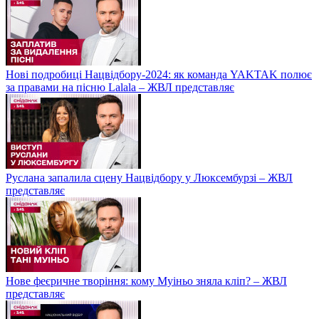
Нові подробиці Нацвідбору-2024: як команда YAKTAK полює
за правами на пісню Lalala – ЖВЛ представляє
Руслана запалила сцену Нацвідбору у Люксембурзі – ЖВЛ
представляє
Нове феєричне творіння: кому Муіньо зняла кліп? – ЖВЛ
представляє