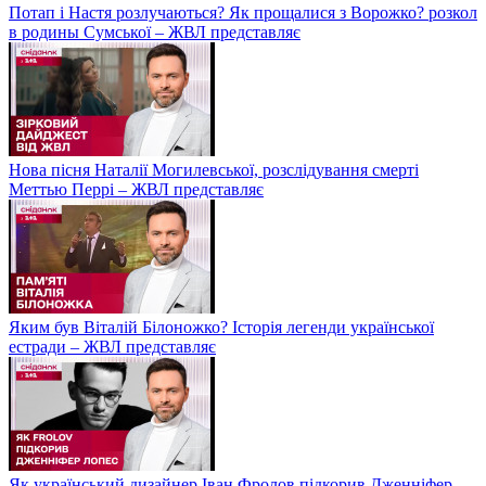
Потап і Настя розлучаються? Як прощалися з Ворожко? розкол
в родины Сумської – ЖВЛ представляє
Нова пісня Наталії Могилевської, розслідування смерті
Меттью Перрі – ЖВЛ представляє
Яким був Віталій Білоножко? Історія легенди української
естради – ЖВЛ представляє
Як український дизайнер Іван Фролов підкорив Дженніфер