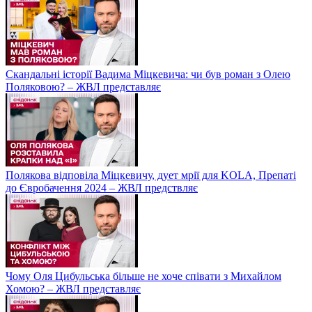
Скандальні історії Вадима Міцкевича: чи був роман з Олею
Поляковою? – ЖВЛ представляє
Полякова відповіла Міцкевичу, дует мрії для KOLA, Препаті
до Євробачення 2024 – ЖВЛ предствляє
Чому Оля Цибульська більше не хоче співати з Михайлом
Хомою? – ЖВЛ представляє