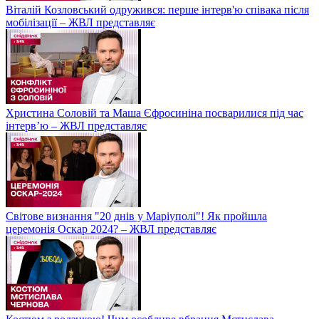
Віталій Козловський одружився: перше інтерв'ю співака після
мобілізації – ЖВЛ представляє
Христина Соловій та Маша Єфросиніна посварилися під час
інтерв’ю – ЖВЛ представляє
Світове визнання "20 днів у Маріуполі"! Як пройшла
церемонія Оскар 2024? – ЖВЛ представляє