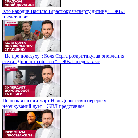
Хто народив Василю Вірастюку четверту дитину? – ЖВЛ
представляє
"Це про показуху": Коля Сєрга розкритикував оновлення
стели "Донецька область" – ЖВЛ представляє
Першоквітневий жарт Наді Дорофєєвої переріс у
неочікуваний дует – ЖВЛ представляє