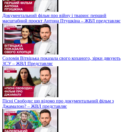
Документальний фільм про війну і тварин: перший
масштабний проєкт Антона Птушкіна – ЖВЛ представляє
Соломія Вітвіцька показала свого коханого, зірки дякують
ЗСУ – ЖВЛ Представляє
Пісні Свободи: що відомо про документальний фільм з
Джамалою? – ЖВЛ представляє