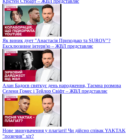
Крістен Стюарт – ЖВЛ представляє
Як виник дует "Анастасія Приходько та SUROV"?
Ексклюзивне інтерв'ю – ЖВЛ представляє
Алан Бадоєв святкує день народження, Таємна розмова
Селени Гомес і Тейлор Свіфт – ЖВЛ представляє
Нове звинувачення у плагіаті! Чи дійсно співак YAKTAK
"позичив" хіт?