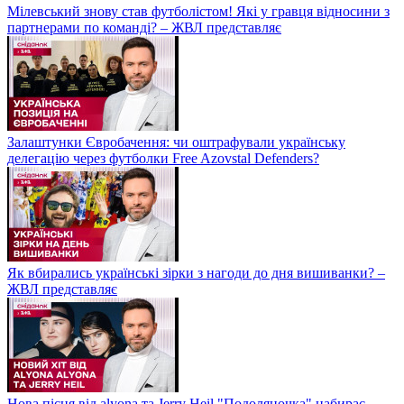
Мілевський знову став футболістом! Які у гравця відносини з
партнерами по команді? – ЖВЛ представляє
Залаштунки Євробачення: чи оштрафували українську
делегацію через футболки Free Azovstal Defenders?
Як вбирались українські зірки з нагоди до дня вишиванки? –
ЖВЛ представляє