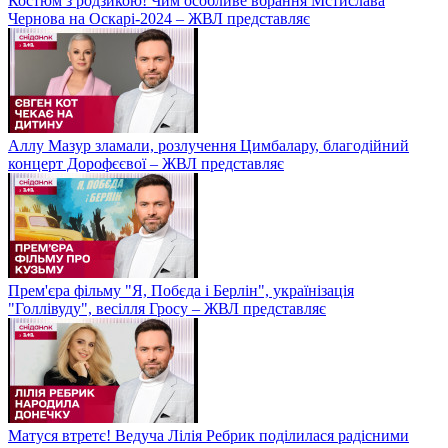
Костюм з родзикою! Чим особливе вбрання Мстислава
Чернова на Оскарі-2024 – ЖВЛ представляє
Аллу Мазур зламали, розлучення Цимбалару, благодійний
концерт Дорофєєвої – ЖВЛ представляє
Прем'єра фільму "Я, Побєда і Берлін", українізація
"Голлівуду", весілля Гросу – ЖВЛ представляє
Матуся втретє! Ведуча Лілія Ребрик поділилася радісними