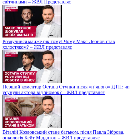
світлинами – ЖВЛ Представляє
Розлучився майже рік тому! Чому Макс Леонов став
холостяком? – ЖВЛ представляє
Перший коментар Остапа Ступки після «п’яного» ДТП: чи
усунули актора від зйомок? – ЖВЛ представляє
Віталій Козловський стане батьком, пісня Павла Зіброва,
онкологія Кейт Міддлтон – ЖВЛ представляє