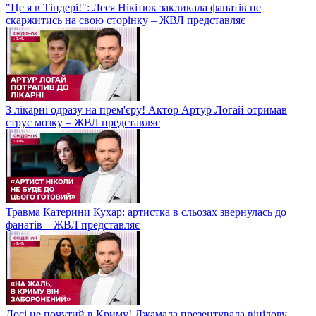
"Це я в Тіндері!": Леся Нікітюк закликала фанатів не
скаржитись на свою сторінку – ЖВЛ представляє
З лікарні одразу на прем'єру! Актор Артур Логай отримав
струс мозку – ЖВЛ представляє
Травма Катерини Кухар: артистка в сльозах звернулась до
фанатів – ЖВЛ представляє
Досі не почутий в Криму! Джамала презентувала вінілову