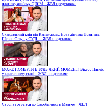
платівку альбому QIRIM – ЖВЛ представляє
Скандальний кліп від Каменських. Нова дівчина Позитива.
Шерон Стоун у СУДІ — ЖВЛ представляє
МОЖЕ ПОМЕРТИ В БУДЬ-ЯКИЙ МОМЕНТ! Віктор Павлік
у критичному стані – ЖВЛ представляє
Європа готується до Євробачення в Мальме – ЖВЛ