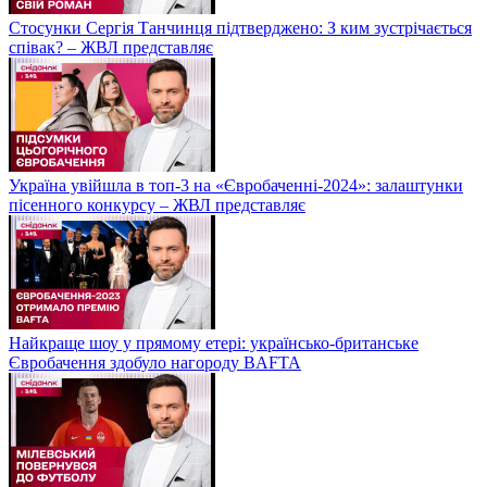
Стосунки Сергія Танчинця підтверджено: З ким зустрічається
співак? – ЖВЛ представляє
Україна увійшла в топ-3 на «Євробаченні-2024»: залаштунки
пісенного конкурсу – ЖВЛ представляє
Найкраще шоу у прямому етері: українсько-британське
Євробачення здобуло нагороду BAFTA