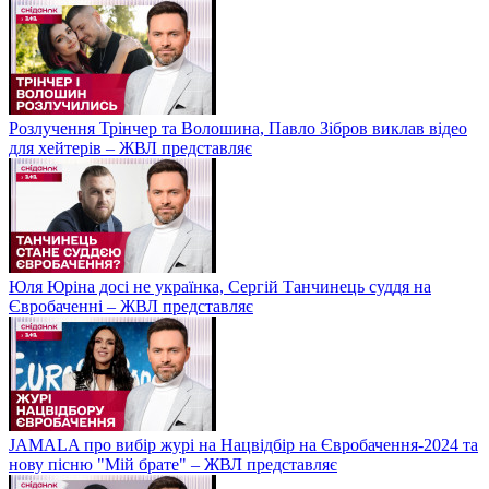
Розлучення Трінчер та Волошина, Павло Зібров виклав відео
для хейтерів – ЖВЛ представляє
Юля Юріна досі не українка, Сергій Танчинець суддя на
Євробаченні – ЖВЛ представляє
JAMALA про вибір журі на Нацвідбір на Євробачення-2024 та
нову пісню "Мій брате" – ЖВЛ представляє