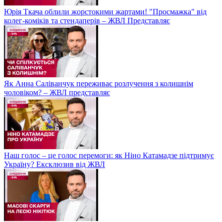
Юрія Ткача облили жорстокими жартами! "Просмажка" від
колег-коміків та стендаперів – ЖВЛ Представляє
Як Анна Саліванчук переживає розлучення з колишнім
чоловіком? – ЖВЛ представляє
Наш голос – це голос перемоги: як Ніно Катамадзе підтримує
Україну? Ексклюзив від ЖВЛ