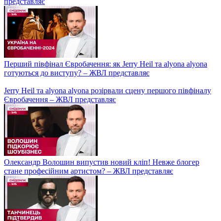
представляє
Перший півфінал Євробачення: як Jerry Heil та alyona alyona
готуються до виступу? – ЖВЛ представляє
Jerry Heil та аlyona аlyona розірвали сцену першого півфіналу
Євробачення – ЖВЛ представляє
Олександр Волошин випустив новий кліп! Невже блогер
стане професійним артистом? – ЖВЛ представляє