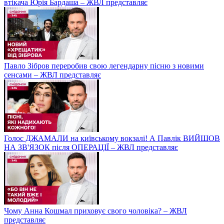
Закликав захопити Київ та Харків: СБУ взялися за продюсера-
втікача Юрія Бардаша – ЖВЛ представляє
Павло Зібров переробив свою легендарну пісню з новими
сенсами – ЖВЛ представляє
Голос ДЖАМАЛИ на київському вокзалі! А Павлік ВИЙШОВ
НА ЗВ'ЯЗОК після ОПЕРАЦІЇ – ЖВЛ представляє