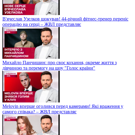
В'ячеслав Узелков шокував! 44-річний фітнес-тренер переніс
операцію на серці – ЖВЛ представляє
Михайло Панчишин: про своє кохання, окреме життя з
дівчиною та перемогу на шоу "Голос країни"
Melovin вперше оголився перед камерами! Які враження у
самого співака? – ЖВЛ представляє