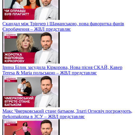
Скандал між Трінчер і Шаманською, нова фаворитка фанів
Євробачення – ЖВЛ представляє
Ірина Білик засудила Кіркорова, Нова пісня СКАЙ, Кавер
Teresa & Maria польською – ЖВЛ представляє
Макс Чмерковський стане батьком, Златі Огнєвіч погрожують,
thekomakoma в ЗСУ – ЖВЛ представляє