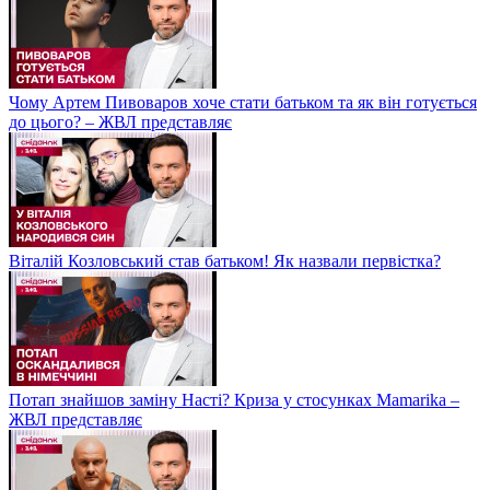
Чому Артем Пивоваров хоче стати батьком та як він готується
до цього? – ЖВЛ представляє
Віталій Козловський став батьком! Як назвали первістка?
Потап знайшов заміну Насті? Криза у стосунках Mamarika –
ЖВЛ представляє