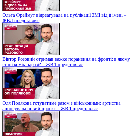
Ольга Фреймут відреагувала на публікації ЗМІ від її імені –
ЖВЛ представляє
Віктор Розовий отримав важке поранення на фронті: в якому
стані комік наразі? – ЖВЛ представляє
Оля Полякова готуватиме разом з військовими: артистка
анонсувала новий проєкт – ЖВЛ представляє