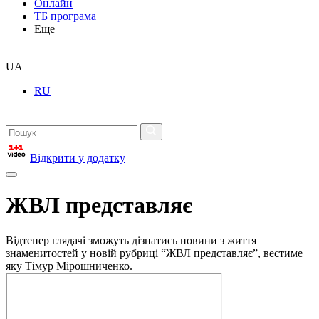
Онлайн
ТБ програма
Еще
UA
RU
Відкрити у додатку
ЖВЛ представляє
Відтепер глядачі зможуть дізнатись новини з життя
знаменитостей у новій рубриці “ЖВЛ представляє”, вестиме
яку Тімур Мірошниченко.