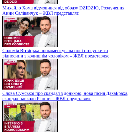
Михайло Хома відмовився від образу DZIDZIO, Розлучення
Анни Саліванчук – ЖВЛ представляє
Соломія Вітвіцька прокоментувала нові стосунки та
відносини з колишнім чоловіком – ЖВЛ представляє
Слова Сумської про скандал з донькою, нова пісня ДахаБраха,
скандал навколо Ріанни – ЖВЛ представляє