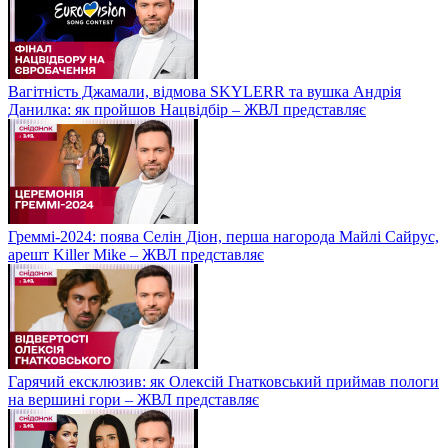
Вагітність Джамали, відмова SKYLERR та вушка Андрія
Данилка: як пройшов Нацвідбір – ЖВЛ представляє
Греммі-2024: поява Селін Діон, перша нагорода Майлі Сайрус,
арешт Killer Mike – ЖВЛ представляє
Гарячий ексклюзив: як Олексій Гнатковський приймав пологи
на вершині гори – ЖВЛ представляє