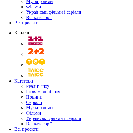
Мультфільми
Фільми
Українські фільми і серіали
Всі категорії
Всі проєкти
Канали
Категорії
Реаліті-шоу
Розважальні шоу
Новини
Серіали
Мультфільми
Фільми
Українські фільми і серіали
Всі категорії
Всі проєкти