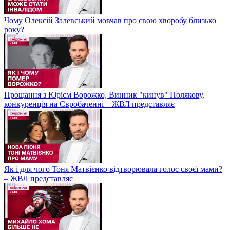
Чому Олексій Залевський мовчав про свою хворобу близько
року?
Прощання з Юрієм Ворожко, Винник "кинув" Полякову,
конкуренція на Євробаченні – ЖВЛ представляє
Як і для чого Тоня Матвієнко відтворювала голос своєї мами?
– ЖВЛ представляє