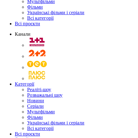
Мультфільми
Фільми
Українські фільми і серіали
Всі категорії
Всі проєкти
Канали
Категорії
Реаліті-шоу
Розважальні шоу
Новини
Серіали
Мультфільми
Фільми
Українські фільми і серіали
Всі категорії
Всі проєкти