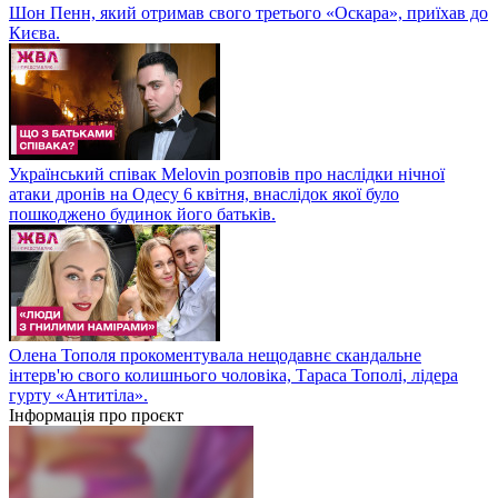
Шон Пенн, який отримав свого третього «Оскара», приїхав до
Києва.
Український співак Melovin розповів про наслідки нічної
атаки дронів на Одесу 6 квітня, внаслідок якої було
пошкоджено будинок його батьків.
Олена Тополя прокоментувала нещодавнє скандальне
інтерв'ю свого колишнього чоловіка, Тараса Тополі, лідера
гурту «Антитіла».
Інформація про проєкт