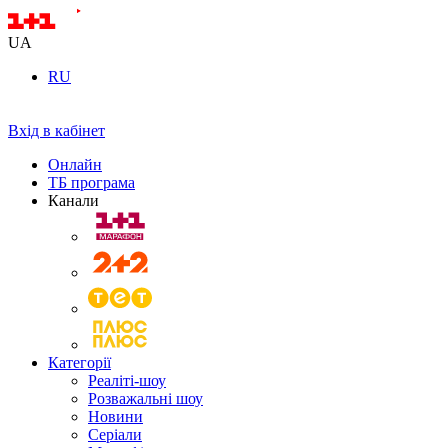
UA
RU
Вхід в кабінет
Онлайн
ТБ програма
Канали
Категорії
Реаліті-шоу
Розважальні шоу
Новини
Серіали