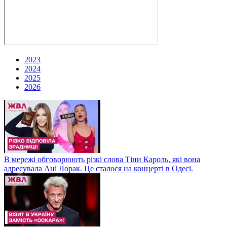
2023
2024
2025
2026
В мережі обговорюють різкі слова Тіни Кароль, які вона
адресувала Ані Лорак. Це сталося на концерті в Одесі.