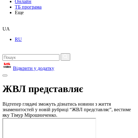
Онлайн
ТБ програма
Еще
UA
RU
Відкрити у додатку
ЖВЛ представляє
Відтепер глядачі зможуть дізнатись новини з життя
знаменитостей у новій рубриці “ЖВЛ представляє”, вестиме
яку Тімур Мірошниченко.