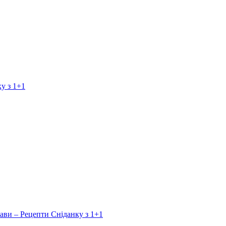
у з 1+1
ави – Рецепти Сніданку з 1+1