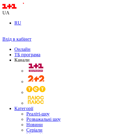
UA
RU
Вхід в кабінет
Онлайн
ТБ програма
Канали
Категорії
Реаліті-шоу
Розважальні шоу
Новини
Серіали