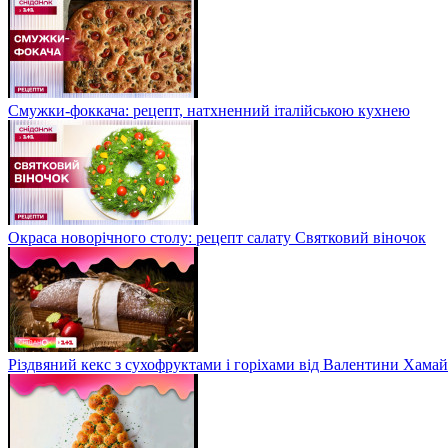
Смужки-фоккача: рецепт, натхненний італійською кухнею
Окраса новорічного столу: рецепт салату Святковий віночок
Різдвяний кекс з сухофруктами і горіхами від Валентини Хама