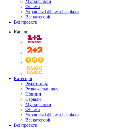
Мультфільми
Фільми
Українські фільми і серіали
Всі категорії
Всі проєкти
Канали
Категорії
Реаліті-шоу
Розважальні шоу
Новини
Серіали
Мультфільми
Фільми
Українські фільми і серіали
Всі категорії
Всі проєкти