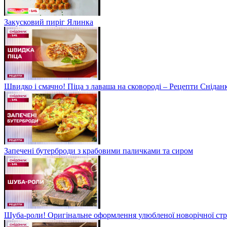
Закусковий пиріг Ялинка
Швидко і смачно! Піца з лаваша на сковороді – Рецепти Сніданк
Запечені бутерброди з крабовими паличками та сиром
Шуба-роли! Оригінальне оформлення улюбленої новорічної стр