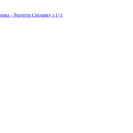
инка – Рецепти Сніданку з 1+1