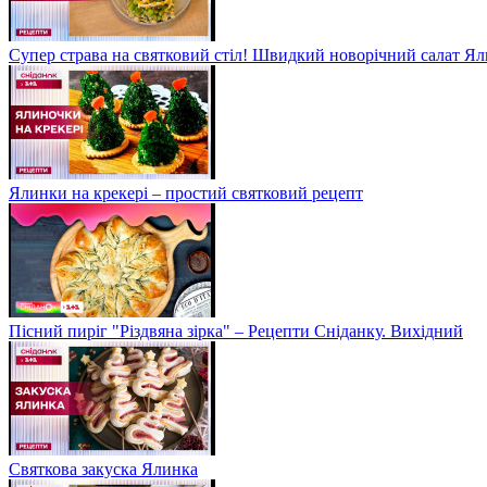
Супер страва на святковий стіл! Швидкий новорічний салат Ял
Ялинки на крекері – простий святковий рецепт
Пісний пиріг "Різдвяна зірка" – Рецепти Сніданку. Вихідний
Святкова закуска Ялинка