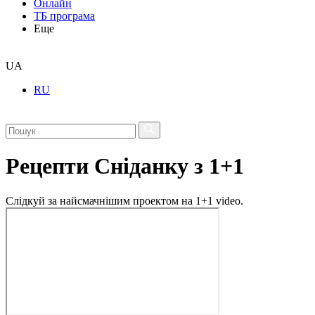
Онлайн
ТБ програма
Еще
UA
RU
Рецепти Сніданку з 1+1
Слідкуй за найсмачнішим проектом на 1+1 video.