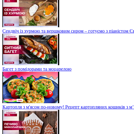
Сендвіч із хурмою та вершковим сиром – готуємо з піаністом
Багет з помідорами та моцарелою
Картопля з м'ясом по-новому! Рецепт картопляних кошиків з м