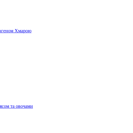
 Євгеном Хмарою
’ясом та овочами