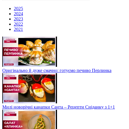
2025
2024
2023
2022
2021
Оригінально й дуже смачно: готуємо печиво Перлинка
Милі новорічні канапки Санта – Рецепти Сніданку з 1+1