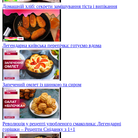
Домашній хліб: секрети замішування тіста і випікання
Легендарна київська перепічка: готуємо вдома
Запечений омлет із шинкою та сиром
Революція у рецепті улюбленого смаколика: Легендарні
горішки – Рецепти Сніданку з 1+1