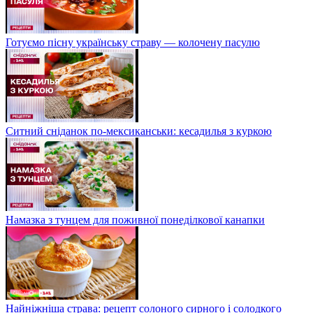
Готуємо пісну українську страву — колочену пасулю
Ситний сніданок по-мексиканськи: кесадилья з куркою
Намазка з тунцем для поживної понеділкової канапки
Найніжніша страва: рецепт солоного сирного і солодкого