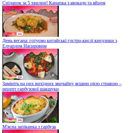
Сніданок за 5 хвилин! Канапка з авокадо та яйцем
День вегана: готуємо китайські гостро-кислі кнедлики з
Едуардом Насировим
Замініть на цих вихідних звичайну яєшню цією стравою –
рецепт гарбузової шакшуки
М'ясна запіканка з гарбуза