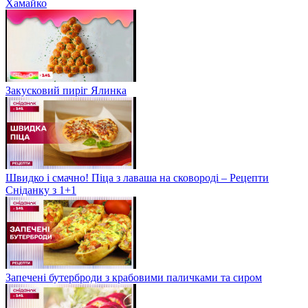
Хамайко
Закусковий пиріг Ялинка
Швидко і смачно! Піца з лаваша на сковороді – Рецепти
Сніданку з 1+1
Запечені бутерброди з крабовими паличками та сиром