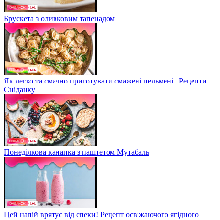
Брускета з оливковим тапенадом
Як легко та смачно приготувати смажені пельмені | Рецепти
Сніданку
Понеділкова канапка з паштетом Мутабаль
Цей напій врятує від спеки! Рецепт освіжаючого ягідного