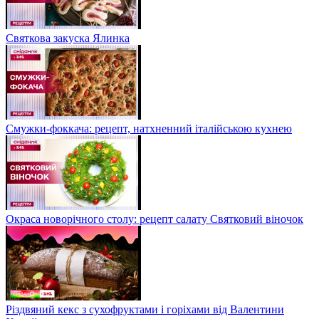
Святкова закуска Ялинка
Смужки-фоккача: рецепт, натхненний італійською кухнею
Окраса новорічного столу: рецепт салату Святковий віночок
Різдвяний кекс з сухофруктами і горіхами від Валентини