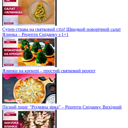
Супер страва на святковий стіл! Швидкий новорічний салат
Ялинка – Рецепти Сніданку з 1+1
Ялинки на крекері – простий святковий рецепт
Пісний пиріг "Різдвяна зірка" – Рецепти Сніданку. Вихідний