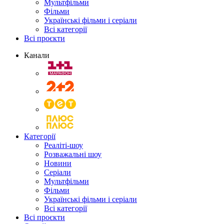
Мультфільми
Фільми
Українські фільми і серіали
Всі категорії
Всі проєкти
Канали
Категорії
Реаліті-шоу
Розважальні шоу
Новини
Серіали
Мультфільми
Фільми
Українські фільми і серіали
Всі категорії
Всі проєкти