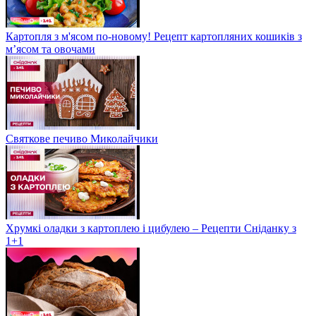
Картопля з м'ясом по-новому! Рецепт картопляних кошиків з
м’ясом та овочами
Святкове печиво Миколайчики
Хрумкі оладки з картоплею і цибулею – Рецепти Сніданку з
1+1