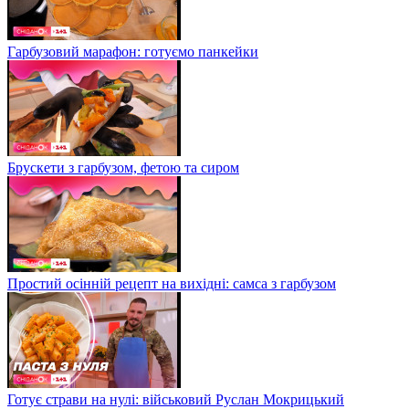
Гарбузовий марафон: готуємо панкейки
Брускети з гарбузом, фетою та сиром
Простий осінній рецепт на вихідні: самса з гарбузом
Готує страви на нулі: військовий Руслан Мокрицький