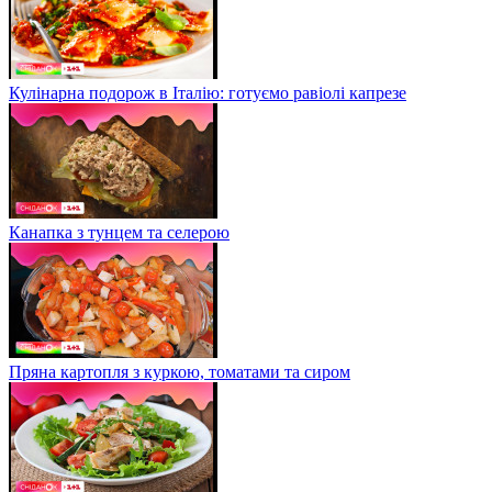
Кулінарна подорож в Італію: готуємо равіолі капрезе
Канапка з тунцем та селерою
Пряна картопля з куркою, томатами та сиром