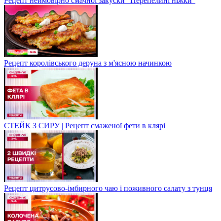
Рецепт неймовірно смачної закуски "Перепелині ніжки"
Рецепт королівського деруна з м'ясною начинкою
СТЕЙК З СИРУ | Рецепт смаженої фети в клярі
Рецепт цитрусово-імбирного чаю і поживного салату з тунця