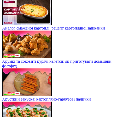
Аналог смаженої картоплі: рецепт картопляної запіканки
Хрумкі та соковиті курячі нагетси: як приготувати домашній
фастфуд
Хрусткий закуска: картопляно-гарбузові палички