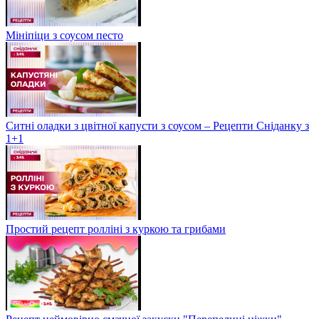
Мініпіци з соусом песто
Ситні оладки з цвітної капусти з соусом – Рецепти Сніданку з
1+1
Простий рецепт ролліні з куркою та грибами