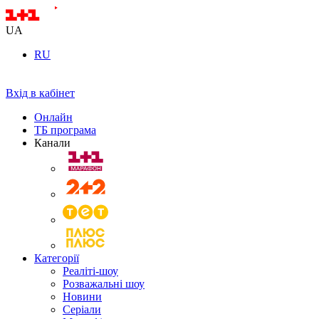
UA
RU
Вхід в кабінет
Онлайн
ТБ програма
Канали
Категорії
Реаліті-шоу
Розважальні шоу
Новини
Серіали