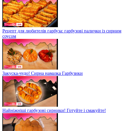
Рецепт для любителів гарбуза: гарбузові палички із сирним
соусом
Закуска-чудо! Сирна намазка Гарбузики
Найніжніші гарбузові сирники! Готуйте і смакуйте!