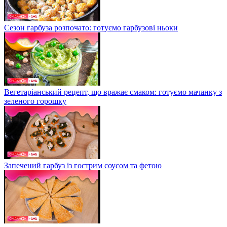
Сезон гарбуза розпочато: готуємо гарбузові ньоки
Вегетаріанський рецепт, що вражає смаком: готуємо мачанку з
зеленого горошку
Запечений гарбуз із гострим соусом та фетою