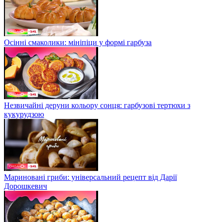
Осінні смаколики: мініпіци у формі гарбуза
Незвичайні деруни кольору сонця: гарбузові тертюхи з
кукурудзою
Мариновані гриби: універсальний рецепт від Дарії
Дорошкевич