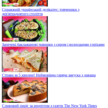
Справжній український делікатес: товченики з
дев'ятнадцятого століття
Запечені баклажанові човники з сиром і волоськими горіхами
Страва за 5 хвилин! Неймовірна гаряча закуска з лаваша
Сливовий пиріг за рецептом з газети The New York Times