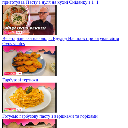
приготував Пасту з нуля на кухні Сніданку з 1+1
Вегетаріанська насолода: Едуард Насиров приготував яйця
Ovos verdes
Гарбузові тертюхи
Готуємо гарбузову пасту з вершками та горіхами