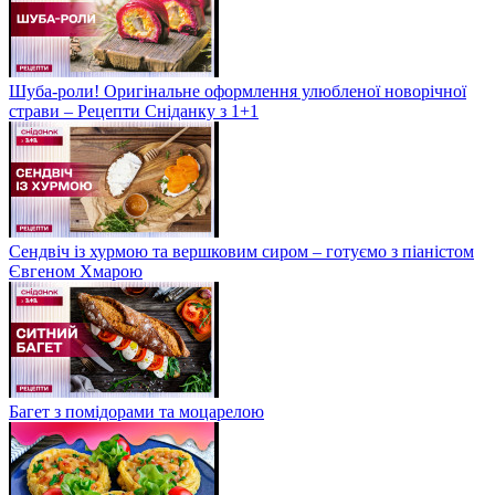
Шуба-роли! Оригінальне оформлення улюбленої новорічної
страви – Рецепти Сніданку з 1+1
Сендвіч із хурмою та вершковим сиром – готуємо з піаністом
Євгеном Хмарою
Багет з помідорами та моцарелою