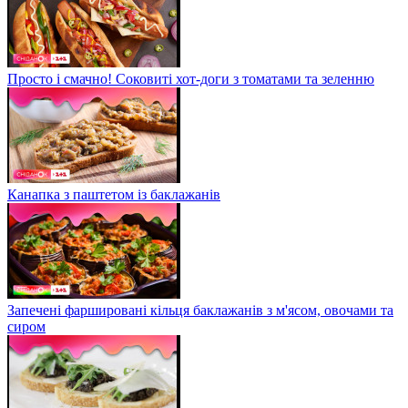
Просто і смачно! Соковиті хот-доги з томатами та зеленню
Канапка з паштетом із баклажанів
Запечені фаршировані кільця баклажанів з м'ясом, овочами та
сиром