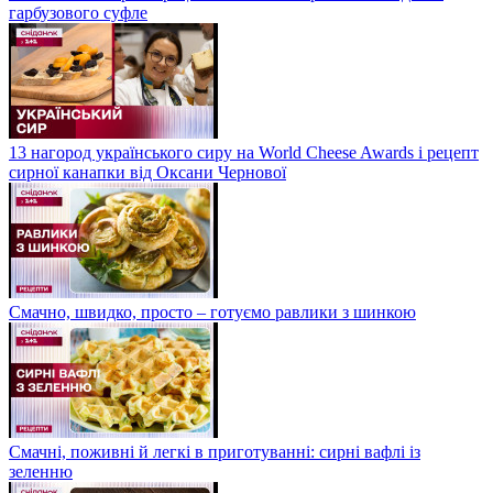
гарбузового суфле
13 нагород українського сиру на World Cheese Awards і рецепт
сирної канапки від Оксани Чернової
Смачно, швидко, просто – готуємо равлики з шинкою
Смачні, поживні й легкі в приготуванні: сирні вафлі із
зеленню