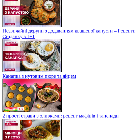
Незвичайні деруни з додаванням квашеної капусти – Рецепти
Сніданку з 1+1
Канапка з нутовим пюре та яйцем
2 прості страви з оливками: рецепт мафінів і тапенади