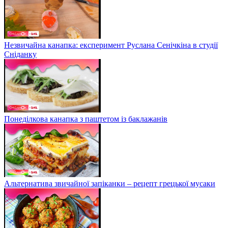
Незвичайна канапка: експеримент Руслана Сенічкіна в студії
Сніданку
Понеділкова канапка з паштетом із баклажанів
Альтернатива звичайної запіканки – рецепт грецької мусаки