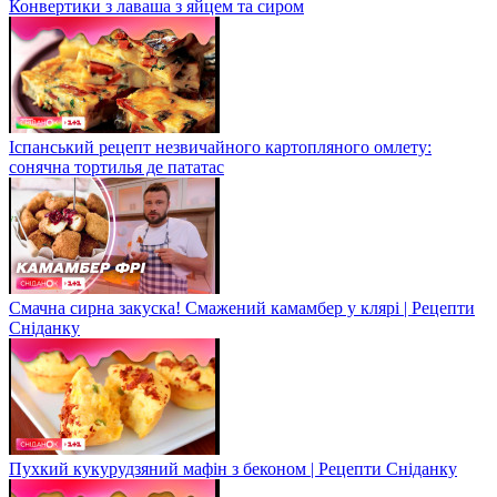
Конвертики з лаваша з яйцем та сиром
Іспанський рецепт незвичайного картопляного омлету:
сонячна тортилья де пататас
Смачна сирна закуска! Смажений камамбер у клярі | Рецепти
Сніданку
Пухкий кукурудзяний мафін з беконом | Рецепти Сніданку