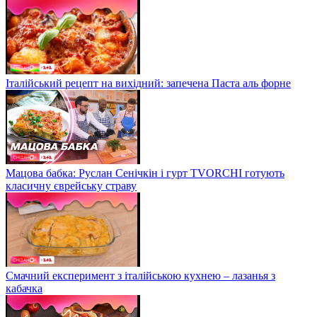
Італійський рецепт на вихідний: запечена Паста аль форне
Мацова бабка: Руслан Сенічкін і гурт TVORCHI готують
класичну єврейську страву
Смачний експеримент з італійською кухнею – лазанья з
кабачка