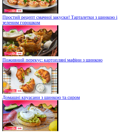
Простий рецепт смачної закуски! Тарталетки з шинкою і
зеленим горошком
Поживний перекус: картопляні мафіни з шинкою
Домашні круасани з шинкою та сиром