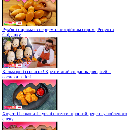
Рум'яні пиріжки з перцем та потрійним сиром | Рецепти
Сніданку
Кальмари із сосисок! Креативний сніданок для дітей –
сосиски в тісті
Хрусткі і соковиті курячі нагетси: простий рецепт улюбленого
снеку