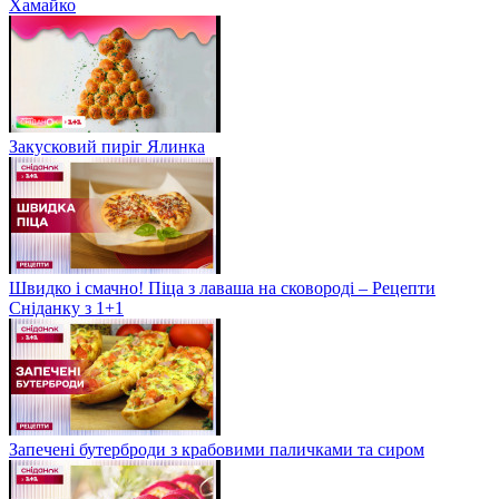
Хамайко
Закусковий пиріг Ялинка
Швидко і смачно! Піца з лаваша на сковороді – Рецепти
Сніданку з 1+1
Запечені бутерброди з крабовими паличками та сиром