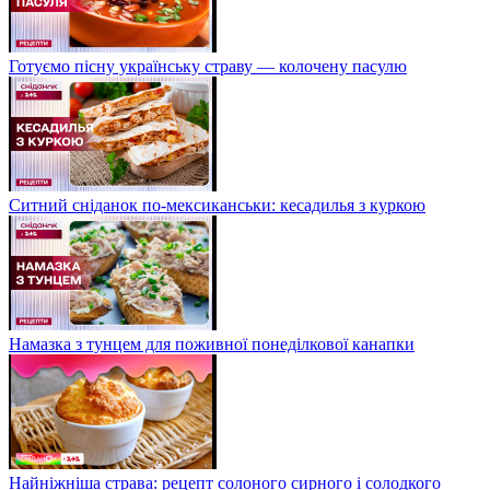
Готуємо пісну українську страву — колочену пасулю
Ситний сніданок по-мексиканськи: кесадилья з куркою
Намазка з тунцем для поживної понеділкової канапки
Найніжніша страва: рецепт солоного сирного і солодкого