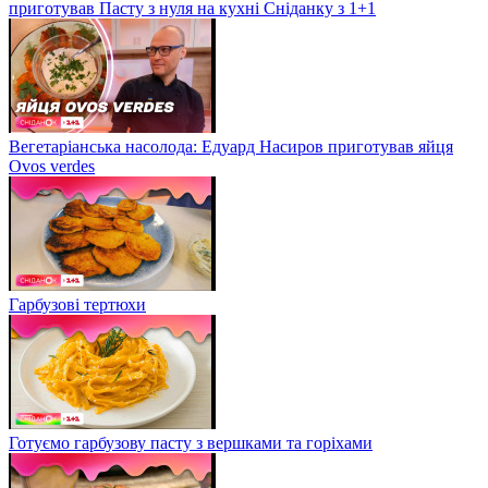
приготував Пасту з нуля на кухні Сніданку з 1+1
Вегетаріанська насолода: Едуард Насиров приготував яйця
Ovos verdes
Гарбузові тертюхи
Готуємо гарбузову пасту з вершками та горіхами