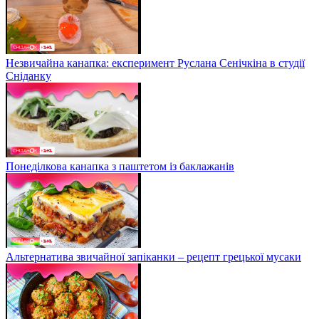
Незвичайна канапка: експеримент Руслана Сенічкіна в студії
Сніданку
Понеділкова канапка з паштетом із баклажанів
Альтернатива звичайної запіканки – рецепт грецької мусаки