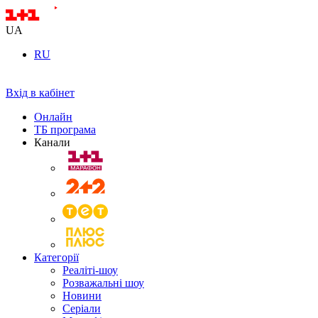
UA
RU
Вхід в кабінет
Онлайн
ТБ програма
Канали
Категорії
Реаліті-шоу
Розважальні шоу
Новини
Серіали