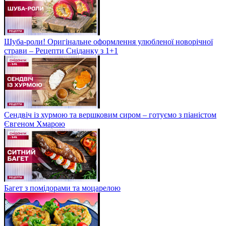
Шуба-роли! Оригінальне оформлення улюбленої новорічної
страви – Рецепти Сніданку з 1+1
Сендвіч із хурмою та вершковим сиром – готуємо з піаністом
Євгеном Хмарою
Багет з помідорами та моцарелою