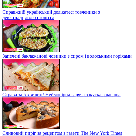
Справжній український делікатес: товченики з
дев'ятнадцятого століття
Запечені баклажанові човники з сиром і волоськими горіхами
Страва за 5 хвилин! Неймовірна гаряча закуска з лаваша
Сливовий пиріг за рецептом з газети The New York Times