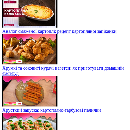
Аналог смаженої картоплі: рецепт картопляної запіканки
Хрумкі та соковиті курячі нагетси: як приготувати домашній
фастфуд
Хрусткий закуска: картопляно-гарбузові палички