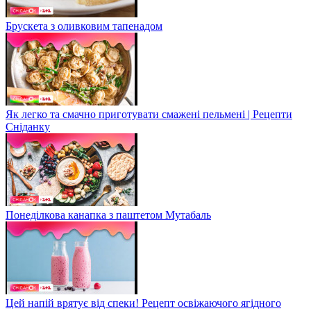
Брускета з оливковим тапенадом
Як легко та смачно приготувати смажені пельмені | Рецепти
Сніданку
Понеділкова канапка з паштетом Мутабаль
Цей напій врятує від спеки! Рецепт освіжаючого ягідного