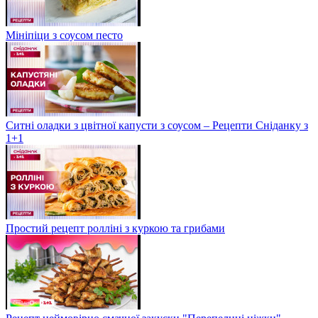
Мініпіци з соусом песто
Ситні оладки з цвітної капусти з соусом – Рецепти Сніданку з
1+1
Простий рецепт ролліні з куркою та грибами