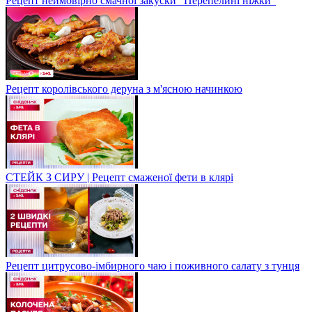
Рецепт неймовірно смачної закуски "Перепелині ніжки"
Рецепт королівського деруна з м'ясною начинкою
СТЕЙК З СИРУ | Рецепт смаженої фети в клярі
Рецепт цитрусово-імбирного чаю і поживного салату з тунця