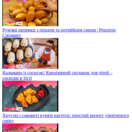
Рум'яні пиріжки з перцем та потрійним сиром | Рецепти
Сніданку
Кальмари із сосисок! Креативний сніданок для дітей –
сосиски в тісті
Хрусткі і соковиті курячі нагетси: простий рецепт улюбленого
снеку