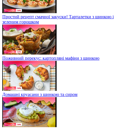
Простий рецепт смачної закуски! Тарталетки з шинкою і
зеленим горошком
Поживний перекус: картопляні мафіни з шинкою
Домашні круасани з шинкою та сиром