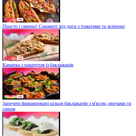
Просто і смачно! Соковиті хот-доги з томатами та зеленню
Канапка з паштетом із баклажанів
Запечені фаршировані кільця баклажанів з м'ясом, овочами та
сиром