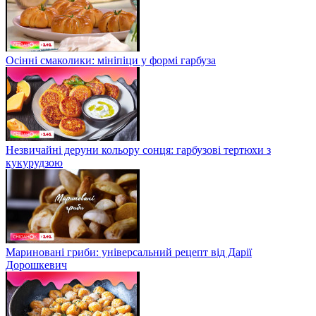
Осінні смаколики: мініпіци у формі гарбуза
Незвичайні деруни кольору сонця: гарбузові тертюхи з
кукурудзою
Мариновані гриби: універсальний рецепт від Дарії
Дорошкевич