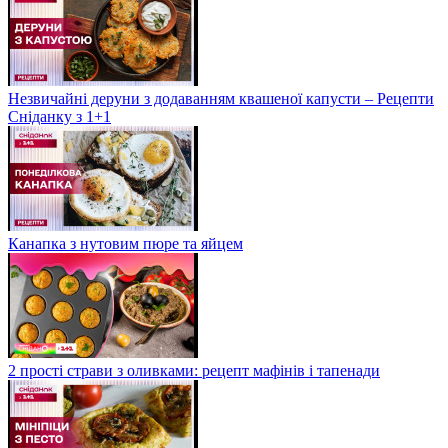
Незвичайні деруни з додаванням квашеної капусти – Рецепти
Сніданку з 1+1
Канапка з нутовим пюре та яйцем
2 прості страви з оливками: рецепт мафінів і тапенади