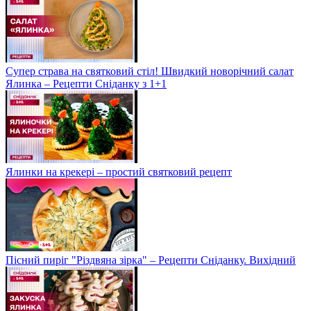
Супер страва на святковий стіл! Швидкий новорічний салат
Ялинка – Рецепти Сніданку з 1+1
Ялинки на крекері – простий святковий рецепт
Пісний пиріг "Різдвяна зірка" – Рецепти Сніданку. Вихідний