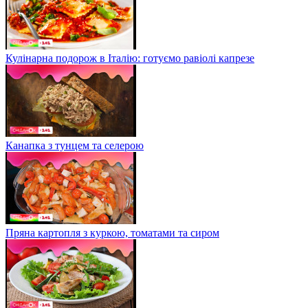
Кулінарна подорож в Італію: готуємо равіолі капрезе
Канапка з тунцем та селерою
Пряна картопля з куркою, томатами та сиром