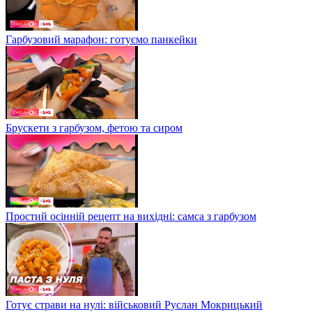
Гарбузовий марафон: готуємо панкейки
Брускети з гарбузом, фетою та сиром
Простий осінній рецепт на вихідні: самса з гарбузом
Готує страви на нулі: військовий Руслан Мокрицький