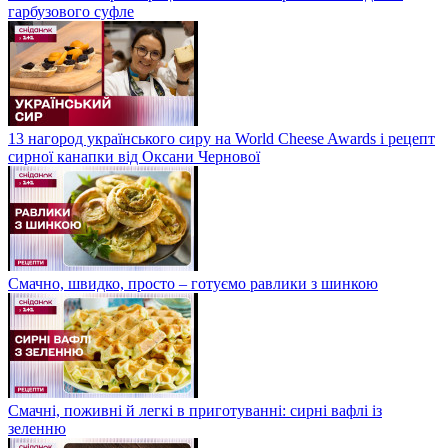
гарбузового суфле
13 нагород українського сиру на World Cheese Awards і рецепт
сирної канапки від Оксани Чернової
Смачно, швидко, просто – готуємо равлики з шинкою
Смачні, поживні й легкі в приготуванні: сирні вафлі із
зеленню