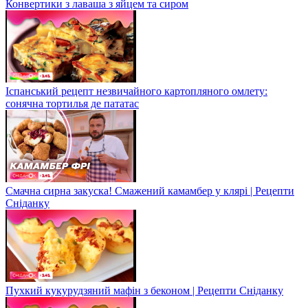
Конвертики з лаваша з яйцем та сиром
Іспанський рецепт незвичайного картопляного омлету:
сонячна тортилья де пататас
Смачна сирна закуска! Смажений камамбер у клярі | Рецепти
Сніданку
Пухкий кукурудзяний мафін з беконом | Рецепти Сніданку