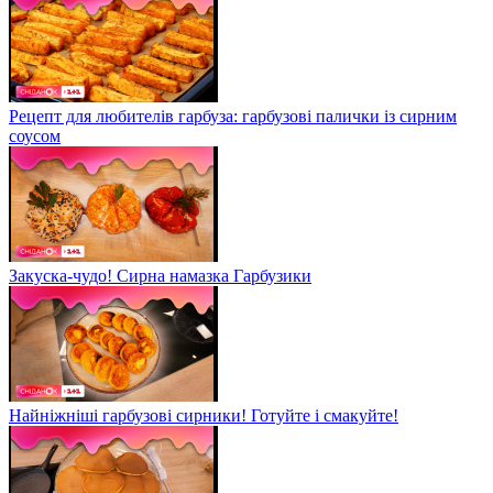
Рецепт для любителів гарбуза: гарбузові палички із сирним
соусом
Закуска-чудо! Сирна намазка Гарбузики
Найніжніші гарбузові сирники! Готуйте і смакуйте!