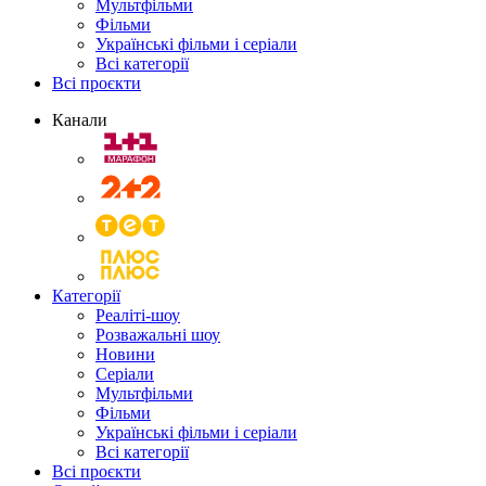
Мультфільми
Фільми
Українські фільми і серіали
Всі категорії
Всі проєкти
Канали
Категорії
Реаліті-шоу
Розважальні шоу
Новини
Серіали
Мультфільми
Фільми
Українські фільми і серіали
Всі категорії
Всі проєкти