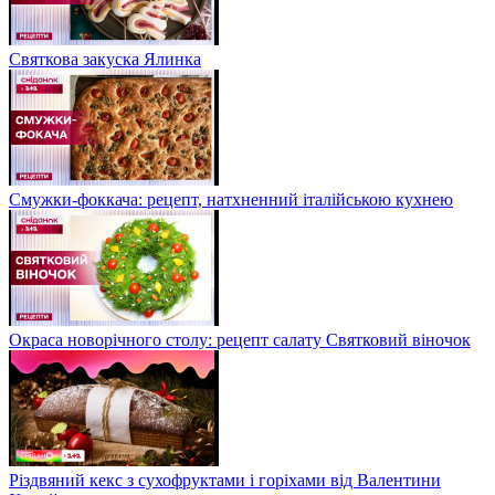
Святкова закуска Ялинка
Смужки-фоккача: рецепт, натхненний італійською кухнею
Окраса новорічного столу: рецепт салату Святковий віночок
Різдвяний кекс з сухофруктами і горіхами від Валентини