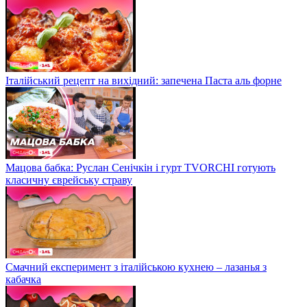
Італійський рецепт на вихідний: запечена Паста аль форне
Мацова бабка: Руслан Сенічкін і гурт TVORCHI готують
класичну єврейську страву
Смачний експеримент з італійською кухнею – лазанья з
кабачка