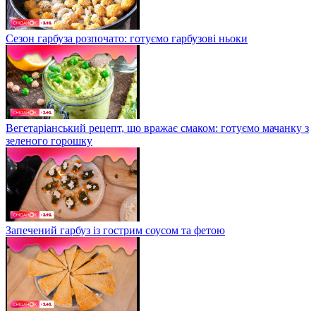
Сезон гарбуза розпочато: готуємо гарбузові ньоки
Вегетаріанський рецепт, що вражає смаком: готуємо мачанку з
зеленого горошку
Запечений гарбуз із гострим соусом та фетою