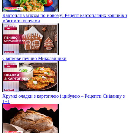
Картопля з м'ясом по-новому! Рецепт картопляних кошиків з
м’ясом та овочами
Святкове печиво Миколайчики
Хрумкі оладки з картоплею і цибулею – Рецепти Сніданку з
1+1