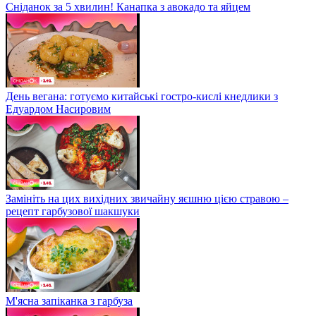
Сніданок за 5 хвилин! Канапка з авокадо та яйцем
День вегана: готуємо китайські гостро-кислі кнедлики з
Едуардом Насировим
Замініть на цих вихідних звичайну яєшню цією стравою –
рецепт гарбузової шакшуки
М'ясна запіканка з гарбуза