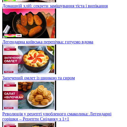
Домашній хліб: секрети замішування тіста і випікання
Легендарна київська перепічка: готуємо вдома
Запечений омлет із шинкою та сиром
Революція у рецепті улюбленого смаколика: Легендарні
горішки – Рецепти Сніданку з 1+1