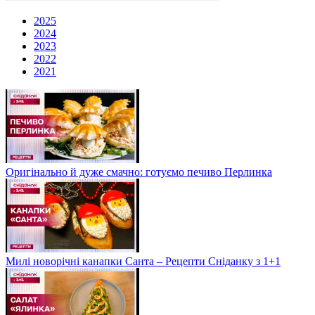
2025
2024
2023
2022
2021
Оригінально й дуже смачно: готуємо печиво Перлинка
Милі новорічні канапки Санта – Рецепти Сніданку з 1+1