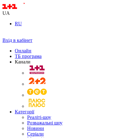
UA
RU
Вхід в кабінет
Онлайн
ТБ програма
Канали
Категорії
Реаліті-шоу
Розважальні шоу
Новини
Серіали