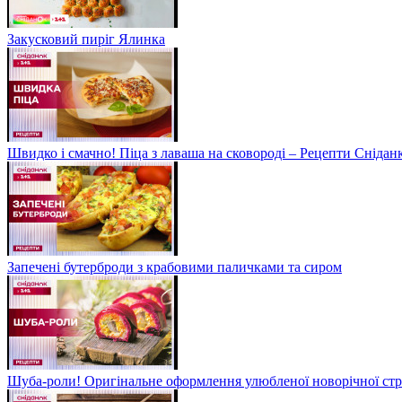
Закусковий пиріг Ялинка
Швидко і смачно! Піца з лаваша на сковороді – Рецепти Сніданк
Запечені бутерброди з крабовими паличками та сиром
Шуба-роли! Оригінальне оформлення улюбленої новорічної стр