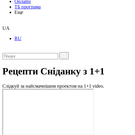
Онлайн
ТБ програма
Еще
UA
RU
Рецепти Сніданку з 1+1
Слідкуй за найсмачнішим проектом на 1+1 video.