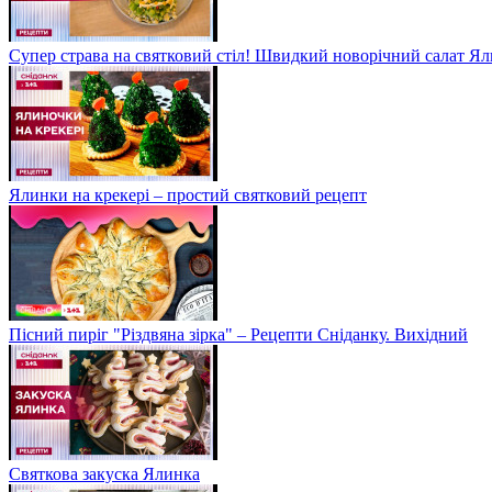
Супер страва на святковий стіл! Швидкий новорічний салат Ял
Ялинки на крекері – простий святковий рецепт
Пісний пиріг "Різдвяна зірка" – Рецепти Сніданку. Вихідний
Святкова закуска Ялинка