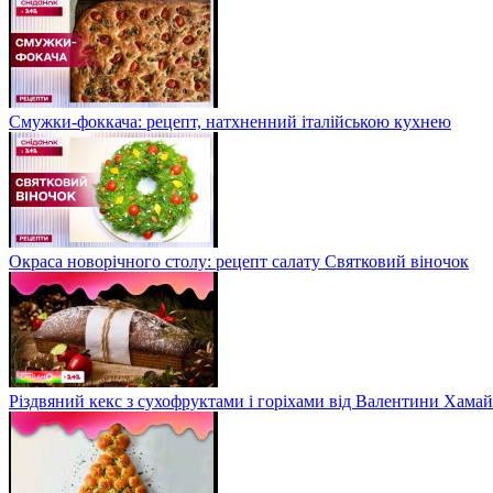
Смужки-фоккача: рецепт, натхненний італійською кухнею
Окраса новорічного столу: рецепт салату Святковий віночок
Різдвяний кекс з сухофруктами і горіхами від Валентини Хама