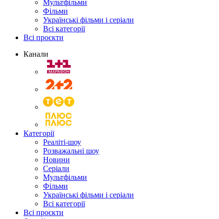
Мультфільми
Фільми
Українські фільми і серіали
Всі категорії
Всі проєкти
Канали
Категорії
Реаліті-шоу
Розважальні шоу
Новини
Серіали
Мультфільми
Фільми
Українські фільми і серіали
Всі категорії
Всі проєкти