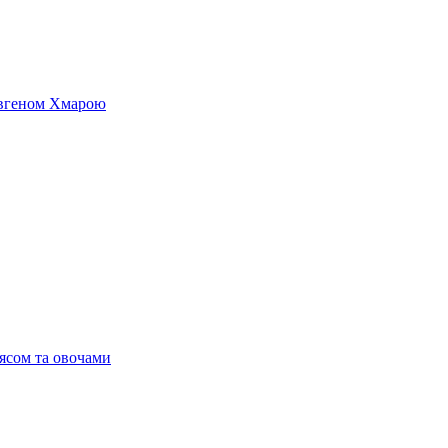
 Євгеном Хмарою
’ясом та овочами