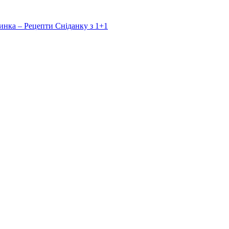
инка – Рецепти Сніданку з 1+1