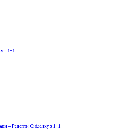
у з 1+1
ави – Рецепти Сніданку з 1+1