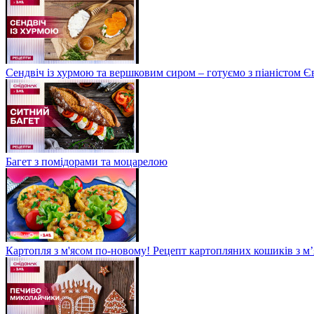
Сендвіч із хурмою та вершковим сиром – готуємо з піаністом
Багет з помідорами та моцарелою
Картопля з м'ясом по-новому! Рецепт картопляних кошиків з м