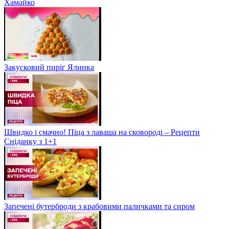
Хамайко
Закусковий пиріг Ялинка
Швидко і смачно! Піца з лаваша на сковороді – Рецепти
Сніданку з 1+1
Запечені бутерброди з крабовими паличками та сиром