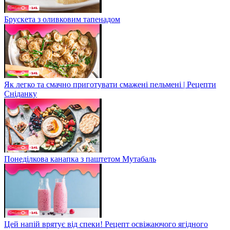
Брускета з оливковим тапенадом
Як легко та смачно приготувати смажені пельмені | Рецепти
Сніданку
Понеділкова канапка з паштетом Мутабаль
Цей напій врятує від спеки! Рецепт освіжаючого ягідного