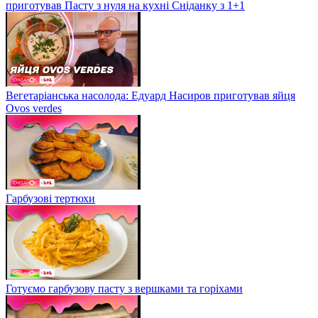
приготував Пасту з нуля на кухні Сніданку з 1+1
Вегетаріанська насолода: Едуард Насиров приготував яйця
Ovos verdes
Гарбузові тертюхи
Готуємо гарбузову пасту з вершками та горіхами