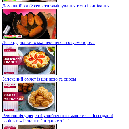
Домашній хліб: секрети замішування тіста і випікання
Легендарна київська перепічка: готуємо вдома
Запечений омлет із шинкою та сиром
Революція у рецепті улюбленого смаколика: Легендарні
горішки – Рецепти Сніданку з 1+1