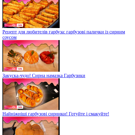
Рецепт для любителів гарбуза: гарбузові палички із сирним
соусом
Закуска-чудо! Сирна намазка Гарбузики
Найніжніші гарбузові сирники! Готуйте і смакуйте!