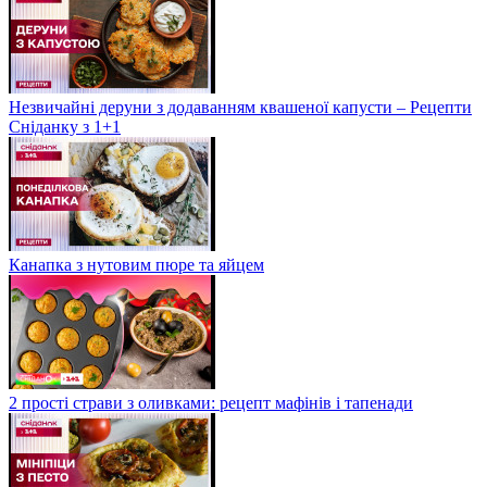
Незвичайні деруни з додаванням квашеної капусти – Рецепти
Сніданку з 1+1
Канапка з нутовим пюре та яйцем
2 прості страви з оливками: рецепт мафінів і тапенади