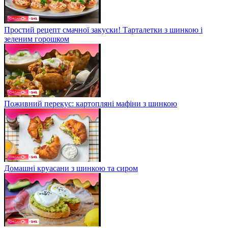
Простий рецепт смачної закуски! Тарталетки з шинкою і
зеленим горошком
Поживний перекус: картопляні мафіни з шинкою
Домашні круасани з шинкою та сиром