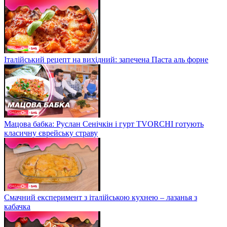
Італійський рецепт на вихідний: запечена Паста аль форне
Мацова бабка: Руслан Сенічкін і гурт TVORCHI готують
класичну єврейську страву
Смачний експеримент з італійською кухнею – лазанья з
кабачка