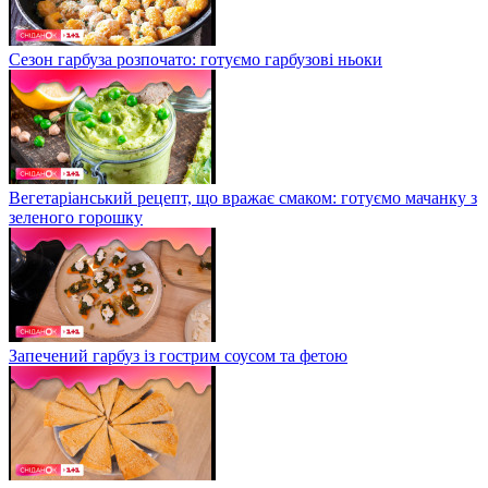
Сезон гарбуза розпочато: готуємо гарбузові ньоки
Вегетаріанський рецепт, що вражає смаком: готуємо мачанку з
зеленого горошку
Запечений гарбуз із гострим соусом та фетою