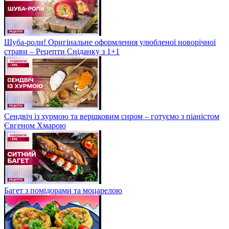
Шуба-роли! Оригінальне оформлення улюбленої новорічної
страви – Рецепти Сніданку з 1+1
Сендвіч із хурмою та вершковим сиром – готуємо з піаністом
Євгеном Хмарою
Багет з помідорами та моцарелою