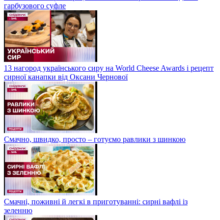
гарбузового суфле
13 нагород українського сиру на World Cheese Awards і рецепт
сирної канапки від Оксани Чернової
Смачно, швидко, просто – готуємо равлики з шинкою
Смачні, поживні й легкі в приготуванні: сирні вафлі із
зеленню