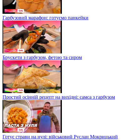
Гарбузовий марафон: готуємо панкейки
Брускети з гарбузом, фетою та сиром
Простий осінній рецепт на вихідні: самса з гарбузом
Готує страви на нулі: військовий Руслан Мокрицький