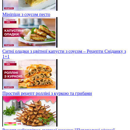
Мініпіци з соусом песто
Ситні оладки з цвітної капусти з соусом – Рецепти Сніданку з
1+1
Простий рецепт ролліні з куркою та грибами