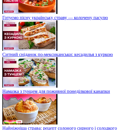
Готуємо пісну українську страву — колочену пасулю
Ситний сніданок по-мексиканськи: кесадилья з куркою
Намазка з тунцем для поживної понеділкової канапки
Найніжніша страва: рецепт солоного сирного і солодкого