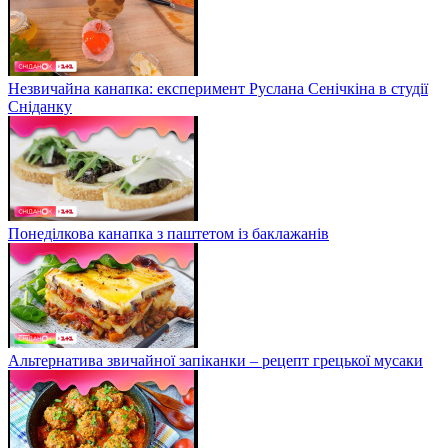
Незвичайна канапка: експеримент Руслана Сенічкіна в студії
Сніданку
Понеділкова канапка з паштетом із баклажанів
Альтернатива звичайної запіканки – рецепт грецької мусаки