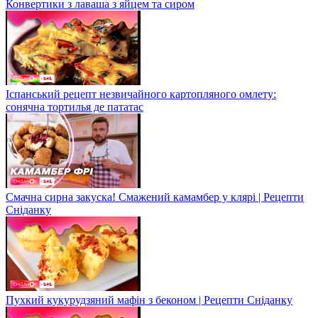
Конвертики з лаваша з яйцем та сиром
Іспанський рецепт незвичайного картопляного омлету:
сонячна тортилья де пататас
Смачна сирна закуска! Смажений камамбер у клярі | Рецепти
Сніданку
Пухкий кукурудзяний мафін з беконом | Рецепти Сніданку