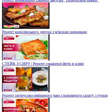
Рецепт неймовірно смачної закуски "Перепелині ніжки"
Рецепт королівського деруна з м'ясною начинкою
СТЕЙК З СИРУ | Рецепт смаженої фети в клярі
Рецепт цитрусово-імбирного чаю і поживного салату з тунця