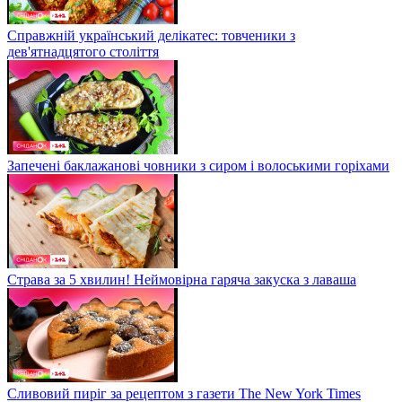
Справжній український делікатес: товченики з
дев'ятнадцятого століття
Запечені баклажанові човники з сиром і волоськими горіхами
Страва за 5 хвилин! Неймовірна гаряча закуска з лаваша
Сливовий пиріг за рецептом з газети The New York Times