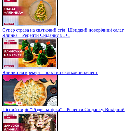
Супер страва на святковий стіл! Швидкий новорічний салат
Ялинка – Рецепти Сніданку з 1+1
Ялинки на крекері – простий святковий рецепт
Пісний пиріг "Різдвяна зірка" – Рецепти Сніданку. Вихідний