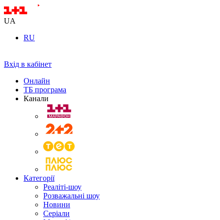
UA
RU
Вхід в кабінет
Онлайн
ТБ програма
Канали
Категорії
Реаліті-шоу
Розважальні шоу
Новини
Серіали