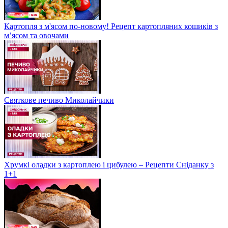
Картопля з м'ясом по-новому! Рецепт картопляних кошиків з
м’ясом та овочами
Святкове печиво Миколайчики
Хрумкі оладки з картоплею і цибулею – Рецепти Сніданку з
1+1