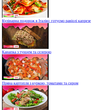
Кулінарна подорож в Італію: готуємо равіолі капрезе
Канапка з тунцем та селерою
Пряна картопля з куркою, томатами та сиром