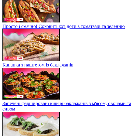
Просто і смачно! Соковиті хот-доги з томатами та зеленню
Канапка з паштетом із баклажанів
Запечені фаршировані кільця баклажанів з м'ясом, овочами та
сиром