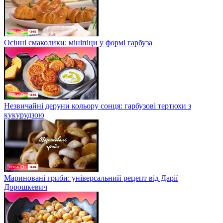
Осінні смаколики: мініпіци у формі гарбуза
Незвичайні деруни кольору сонця: гарбузові тертюхи з
кукурудзою
Мариновані гриби: універсальний рецепт від Дарії
Дорошкевич