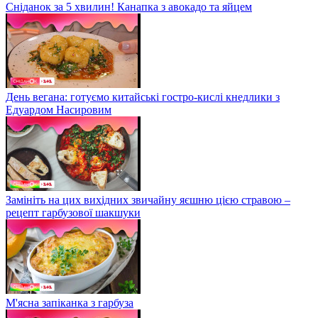
Сніданок за 5 хвилин! Канапка з авокадо та яйцем
День вегана: готуємо китайські гостро-кислі кнедлики з
Едуардом Насировим
Замініть на цих вихідних звичайну яєшню цією стравою –
рецепт гарбузової шакшуки
М'ясна запіканка з гарбуза