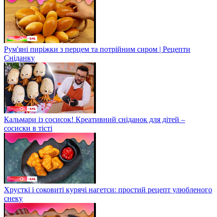
Рум'яні пиріжки з перцем та потрійним сиром | Рецепти
Сніданку
Кальмари із сосисок! Креативний сніданок для дітей –
сосиски в тісті
Хрусткі і соковиті курячі нагетси: простий рецепт улюбленого
снеку