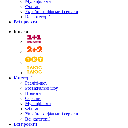
Мультфільми
Фільми
Українські фільми і серіали
Всі категорії
Всі проєкти
Канали
Категорії
Реаліті-шоу
Розважальні шоу
Новини
Серіали
Мультфільми
Фільми
Українські фільми і серіали
Всі категорії
Всі проєкти