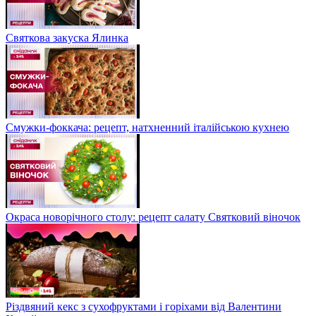
Святкова закуска Ялинка
Смужки-фоккача: рецепт, натхненний італійською кухнею
Окраса новорічного столу: рецепт салату Святковий віночок
Різдвяний кекс з сухофруктами і горіхами від Валентини