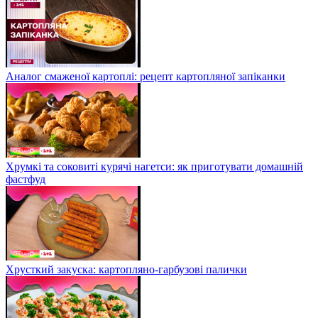
Аналог смаженої картоплі: рецепт картопляної запіканки
Хрумкі та соковиті курячі нагетси: як приготувати домашній
фастфуд
Хрусткий закуска: картопляно-гарбузові палички