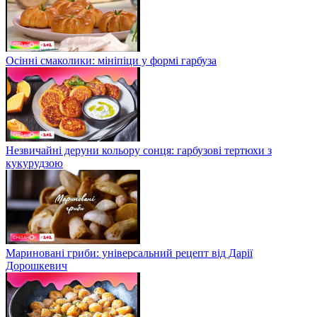
Осінні смаколики: мініпіци у формі гарбуза
Незвичайні деруни кольору сонця: гарбузові тертюхи з
кукурудзою
Мариновані гриби: універсальний рецепт від Дарії
Дорошкевич