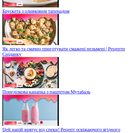
Брускета з оливковим тапенадом
Як легко та смачно приготувати смажені пельмені | Рецепти
Сніданку
Понеділкова канапка з паштетом Мутабаль
Цей напій врятує від спеки! Рецепт освіжаючого ягідного