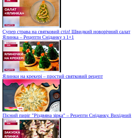
Супер страва на святковий стіл! Швидкий новорічний салат
Ялинка – Рецепти Сніданку з 1+1
Ялинки на крекері – простий святковий рецепт
Пісний пиріг "Різдвяна зірка" – Рецепти Сніданку. Вихідний