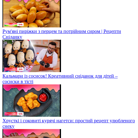
Рум'яні пиріжки з перцем та потрійним сиром | Рецепти
Сніданку
Кальмари із сосисок! Креативний сніданок для дітей –
сосиски в тісті
Хрусткі і соковиті курячі нагетси: простий рецепт улюбленого
снеку