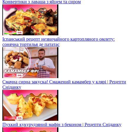
Конвертики з лаваша з яйцем та сиром
Іспанський рецепт незвичайного картопляного омлету:
сонячна тортилья де пататас
Смачна сирна закуска! Смажений камамбер у клярі | Рецепти
Сніданку
Пухкий кукурудзяний мафін з беконом | Рецепти Сніданку