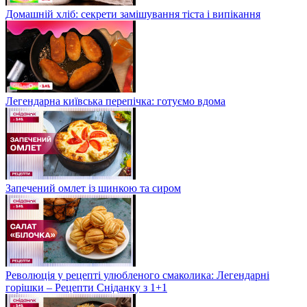
Домашній хліб: секрети замішування тіста і випікання
Легендарна київська перепічка: готуємо вдома
Запечений омлет із шинкою та сиром
Революція у рецепті улюбленого смаколика: Легендарні
горішки – Рецепти Сніданку з 1+1