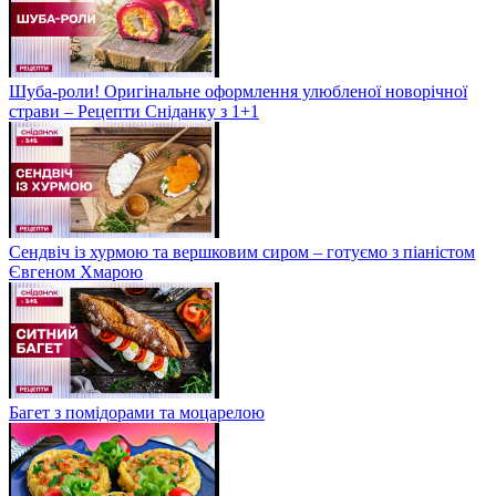
Шуба-роли! Оригінальне оформлення улюбленої новорічної
страви – Рецепти Сніданку з 1+1
Сендвіч із хурмою та вершковим сиром – готуємо з піаністом
Євгеном Хмарою
Багет з помідорами та моцарелою