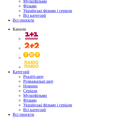
Мультфільми
Фільми
Українські фільми і серіали
Всі категорії
Всі проєкти
Канали
Категорії
Реаліті-шоу
Розважальні шоу
Новини
Серіали
Мультфільми
Фільми
Українські фільми і серіали
Всі категорії
Всі проєкти