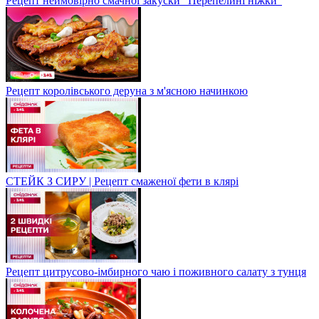
Рецепт неймовірно смачної закуски "Перепелині ніжки"
Рецепт королівського деруна з м'ясною начинкою
СТЕЙК З СИРУ | Рецепт смаженої фети в клярі
Рецепт цитрусово-імбирного чаю і поживного салату з тунця