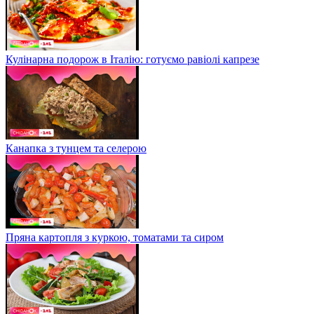
Кулінарна подорож в Італію: готуємо равіолі капрезе
Канапка з тунцем та селерою
Пряна картопля з куркою, томатами та сиром