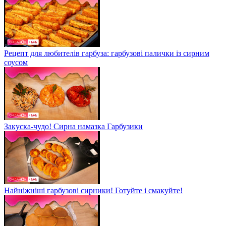
Рецепт для любителів гарбуза: гарбузові палички із сирним
соусом
Закуска-чудо! Сирна намазка Гарбузики
Найніжніші гарбузові сирники! Готуйте і смакуйте!