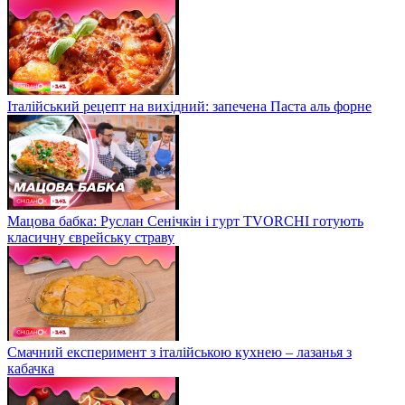
Італійський рецепт на вихідний: запечена Паста аль форне
Мацова бабка: Руслан Сенічкін і гурт TVORCHI готують
класичну єврейську страву
Смачний експеримент з італійською кухнею – лазанья з
кабачка