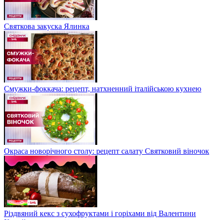
Святкова закуска Ялинка
Смужки-фоккача: рецепт, натхненний італійською кухнею
Окраса новорічного столу: рецепт салату Святковий віночок
Різдвяний кекс з сухофруктами і горіхами від Валентини