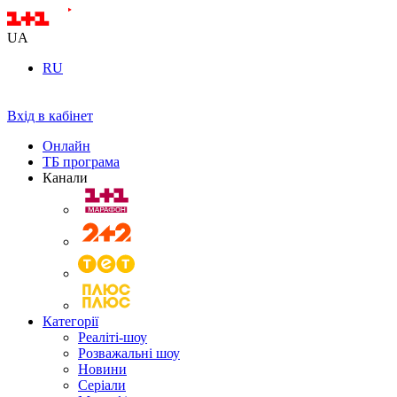
UA
RU
Вхід в кабінет
Онлайн
ТБ програма
Канали
Категорії
Реаліті-шоу
Розважальні шоу
Новини
Серіали