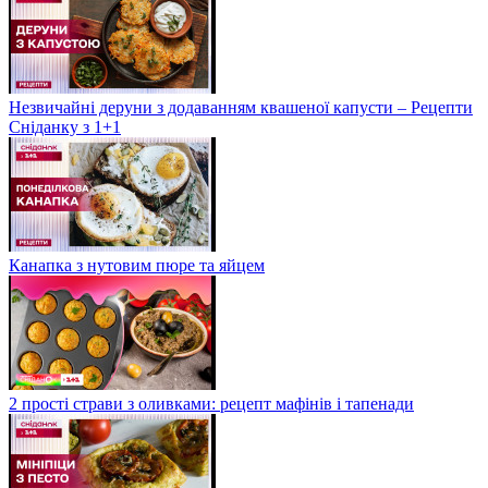
Незвичайні деруни з додаванням квашеної капусти – Рецепти
Сніданку з 1+1
Канапка з нутовим пюре та яйцем
2 прості страви з оливками: рецепт мафінів і тапенади