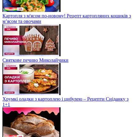
Картопля з м'ясом по-новому! Рецепт картопляних кошиків з
м’ясом та овочами
Святкове печиво Миколайчики
Хрумкі оладки з картоплею і цибулею – Рецепти Сніданку з
1+1