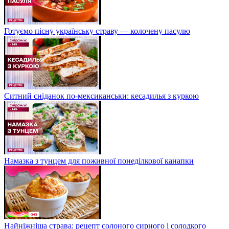
Готуємо пісну українську страву — колочену пасулю
Ситний сніданок по-мексиканськи: кесадилья з куркою
Намазка з тунцем для поживної понеділкової канапки
Найніжніша страва: рецепт солоного сирного і солодкого