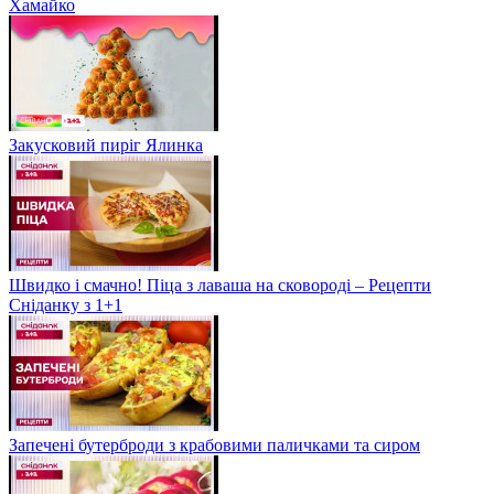
Хамайко
Закусковий пиріг Ялинка
Швидко і смачно! Піца з лаваша на сковороді – Рецепти
Сніданку з 1+1
Запечені бутерброди з крабовими паличками та сиром