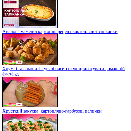
Аналог смаженої картоплі: рецепт картопляної запіканки
Хрумкі та соковиті курячі нагетси: як приготувати домашній
фастфуд
Хрусткий закуска: картопляно-гарбузові палички