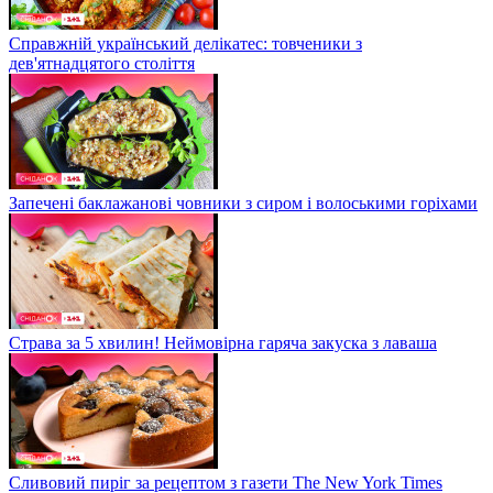
Справжній український делікатес: товченики з
дев'ятнадцятого століття
Запечені баклажанові човники з сиром і волоськими горіхами
Страва за 5 хвилин! Неймовірна гаряча закуска з лаваша
Сливовий пиріг за рецептом з газети The New York Times