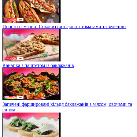
Просто і смачно! Соковиті хот-доги з томатами та зеленню
Канапка з паштетом із баклажанів
Запечені фаршировані кільця баклажанів з м'ясом, овочами та
сиром