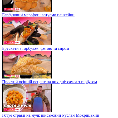
Гарбузовий марафон: готуємо панкейки
Брускети з гарбузом, фетою та сиром
Простий осінній рецепт на вихідні: самса з гарбузом
Готує страви на нулі: військовий Руслан Мокрицький