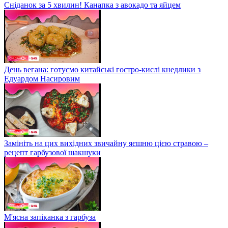
Сніданок за 5 хвилин! Канапка з авокадо та яйцем
День вегана: готуємо китайські гостро-кислі кнедлики з
Едуардом Насировим
Замініть на цих вихідних звичайну яєшню цією стравою –
рецепт гарбузової шакшуки
М'ясна запіканка з гарбуза