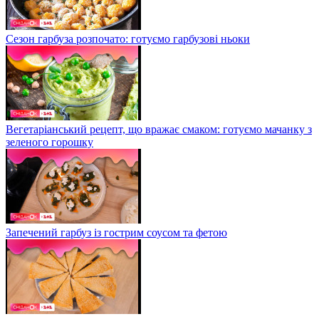
Сезон гарбуза розпочато: готуємо гарбузові ньоки
Вегетаріанський рецепт, що вражає смаком: готуємо мачанку з
зеленого горошку
Запечений гарбуз із гострим соусом та фетою