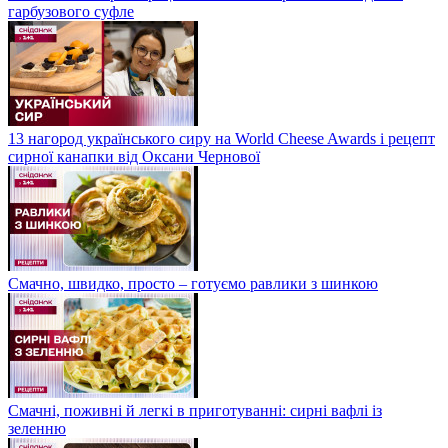
гарбузового суфле
13 нагород українського сиру на World Cheese Awards і рецепт
сирної канапки від Оксани Чернової
Смачно, швидко, просто – готуємо равлики з шинкою
Смачні, поживні й легкі в приготуванні: сирні вафлі із
зеленню