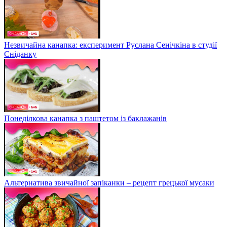
Незвичайна канапка: експеримент Руслана Сенічкіна в студії
Сніданку
Понеділкова канапка з паштетом із баклажанів
Альтернатива звичайної запіканки – рецепт грецької мусаки