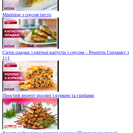
Мініпіци з соусом песто
Ситні оладки з цвітної капусти з соусом – Рецепти Сніданку з
1+1
Простий рецепт ролліні з куркою та грибами