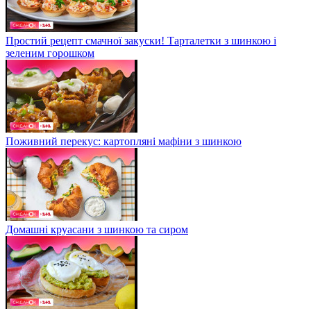
Простий рецепт смачної закуски! Тарталетки з шинкою і
зеленим горошком
Поживний перекус: картопляні мафіни з шинкою
Домашні круасани з шинкою та сиром