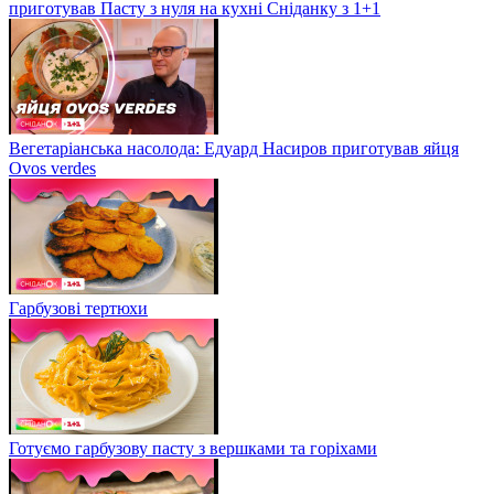
приготував Пасту з нуля на кухні Сніданку з 1+1
Вегетаріанська насолода: Едуард Насиров приготував яйця
Ovos verdes
Гарбузові тертюхи
Готуємо гарбузову пасту з вершками та горіхами