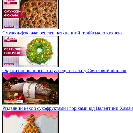
Смужки-фоккача: рецепт, натхненний італійською кухнею
Окраса новорічного столу: рецепт салату Святковий віночок
Різдвяний кекс з сухофруктами і горіхами від Валентини Хама