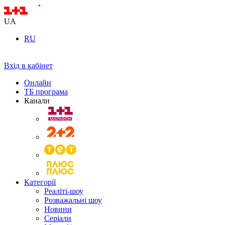
UA
RU
Вхід в кабінет
Онлайн
ТБ програма
Канали
Категорії
Реаліті-шоу
Розважальні шоу
Новини
Серіали