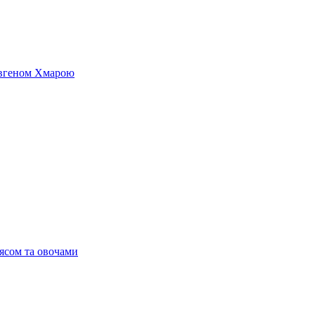
 Євгеном Хмарою
’ясом та овочами