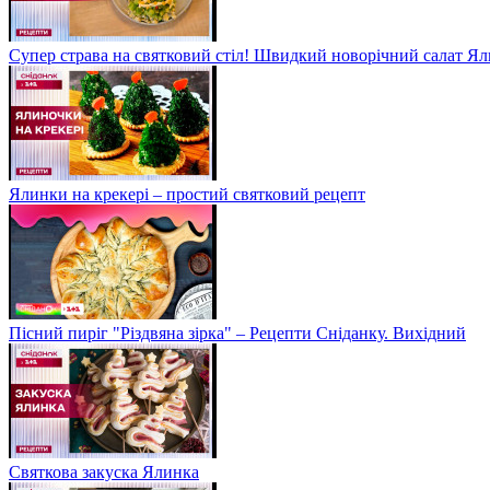
Супер страва на святковий стіл! Швидкий новорічний салат Ял
Ялинки на крекері – простий святковий рецепт
Пісний пиріг "Різдвяна зірка" – Рецепти Сніданку. Вихідний
Святкова закуска Ялинка