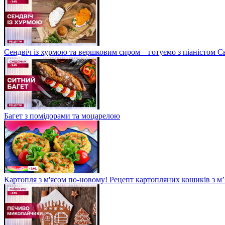
Сендвіч із хурмою та вершковим сиром – готуємо з піаністом
Багет з помідорами та моцарелою
Картопля з м'ясом по-новому! Рецепт картопляних кошиків з м