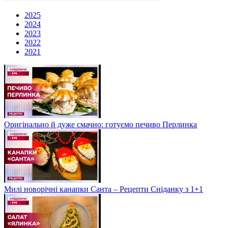
2025
2024
2023
2022
2021
Оригінально й дуже смачно: готуємо печиво Перлинка
Милі новорічні канапки Санта – Рецепти Сніданку з 1+1