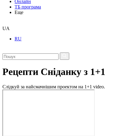
Онлайн
ТБ програма
Еще
UA
RU
Рецепти Сніданку з 1+1
Слідкуй за найсмачнішим проектом на 1+1 video.