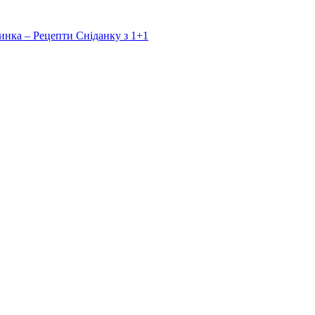
инка – Рецепти Сніданку з 1+1