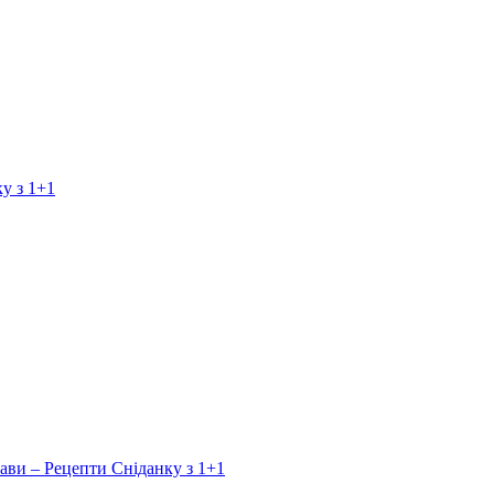
у з 1+1
ави – Рецепти Сніданку з 1+1