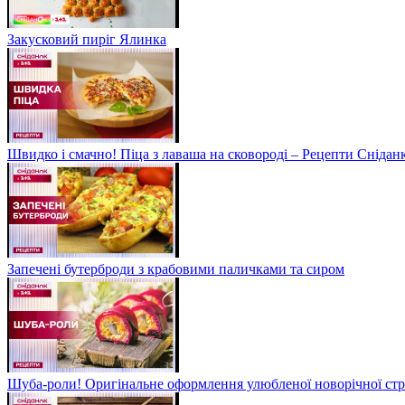
Закусковий пиріг Ялинка
Швидко і смачно! Піца з лаваша на сковороді – Рецепти Сніданк
Запечені бутерброди з крабовими паличками та сиром
Шуба-роли! Оригінальне оформлення улюбленої новорічної стр