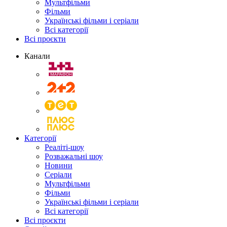
Мультфільми
Фільми
Українські фільми і серіали
Всі категорії
Всі проєкти
Канали
Категорії
Реаліті-шоу
Розважальні шоу
Новини
Серіали
Мультфільми
Фільми
Українські фільми і серіали
Всі категорії
Всі проєкти