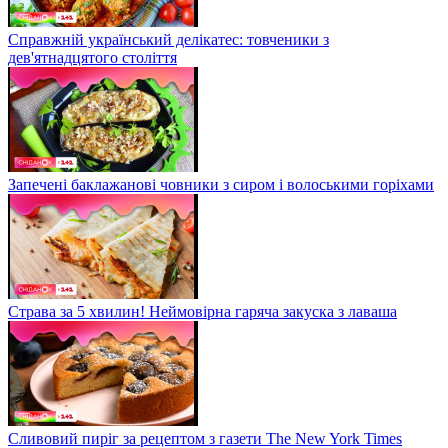
Справжній український делікатес: товченики з
дев'ятнадцятого століття
Запечені баклажанові човники з сиром і волоськими горіхами
Страва за 5 хвилин! Неймовірна гаряча закуска з лаваша
Сливовий пиріг за рецептом з газети The New York Times