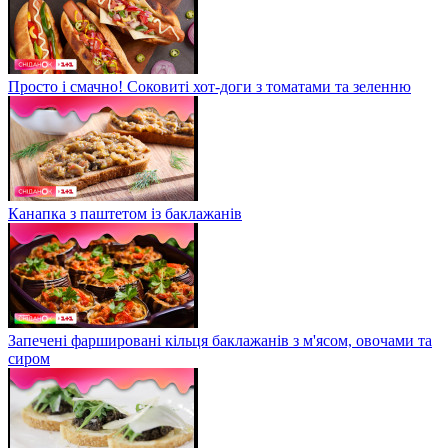
Просто і смачно! Соковиті хот-доги з томатами та зеленню
Канапка з паштетом із баклажанів
Запечені фаршировані кільця баклажанів з м'ясом, овочами та
сиром