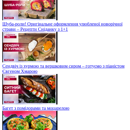
Шуба-роли! Оригінальне оформлення улюбленої новорічної
страви – Рецепти Сніданку з 1+1
Сендвіч із хурмою та вершковим сиром – готуємо з піаністом
Євгеном Хмарою
Багет з помідорами та моцарелою