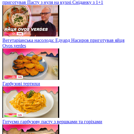
приготував Пасту з нуля на кухні Сніданку з 1+1
Вегетаріанська насолода: Едуард Насиров приготував яйця
Ovos verdes
Гарбузові тертюхи
Готуємо гарбузову пасту з вершками та горіхами