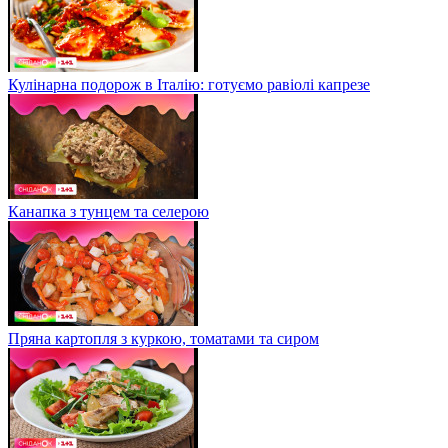
Кулінарна подорож в Італію: готуємо равіолі капрезе
Канапка з тунцем та селерою
Пряна картопля з куркою, томатами та сиром