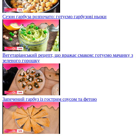
Сезон гарбуза розпочато: готуємо гарбузові ньоки
Вегетаріанський рецепт, що вражає смаком: готуємо мачанку з
зеленого горошку
Запечений гарбуз із гострим соусом та фетою