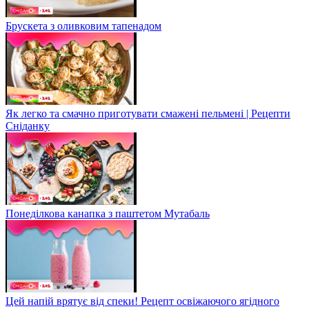
Брускета з оливковим тапенадом
Як легко та смачно приготувати смажені пельмені | Рецепти
Сніданку
Понеділкова канапка з паштетом Мутабаль
Цей напій врятує від спеки! Рецепт освіжаючого ягідного