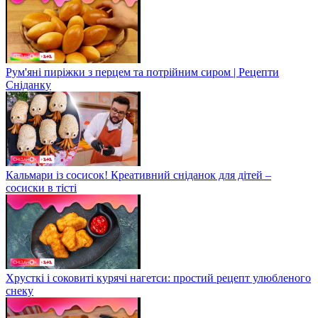
Рум'яні пиріжки з перцем та потрійним сиром | Рецепти
Сніданку
Кальмари із сосисок! Креативний сніданок для дітей –
сосиски в тісті
Хрусткі і соковиті курячі нагетси: простий рецепт улюбленого
снеку