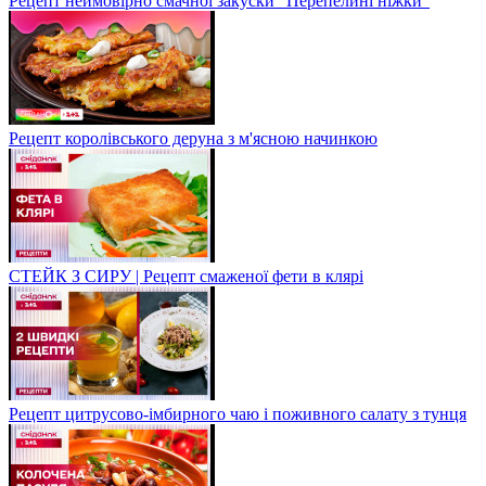
Рецепт неймовірно смачної закуски "Перепелині ніжки"
Рецепт королівського деруна з м'ясною начинкою
СТЕЙК З СИРУ | Рецепт смаженої фети в клярі
Рецепт цитрусово-імбирного чаю і поживного салату з тунця