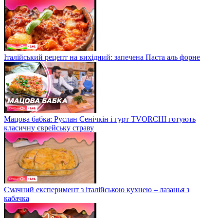
Італійський рецепт на вихідний: запечена Паста аль форне
Мацова бабка: Руслан Сенічкін і гурт TVORCHI готують
класичну єврейську страву
Смачний експеримент з італійською кухнею – лазанья з
кабачка