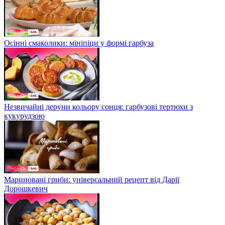
Осінні смаколики: мініпіци у формі гарбуза
Незвичайні деруни кольору сонця: гарбузові тертюхи з
кукурудзою
Мариновані гриби: універсальний рецепт від Дарії
Дорошкевич