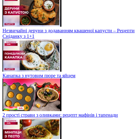
Незвичайні деруни з додаванням квашеної капусти – Рецепти
Сніданку з 1+1
Канапка з нутовим пюре та яйцем
2 прості страви з оливками: рецепт мафінів і тапенади