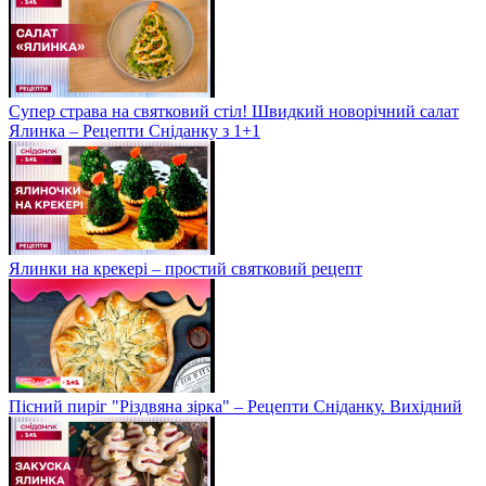
Супер страва на святковий стіл! Швидкий новорічний салат
Ялинка – Рецепти Сніданку з 1+1
Ялинки на крекері – простий святковий рецепт
Пісний пиріг "Різдвяна зірка" – Рецепти Сніданку. Вихідний