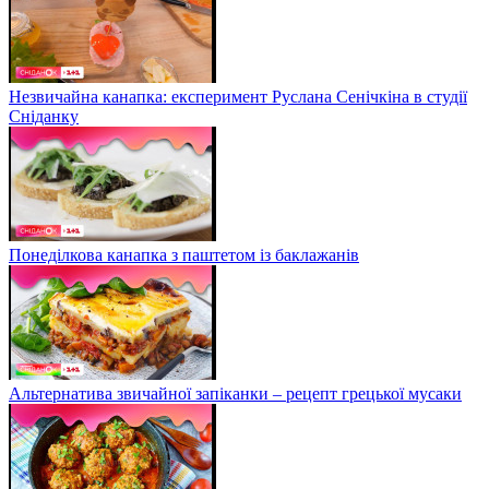
Незвичайна канапка: експеримент Руслана Сенічкіна в студії
Сніданку
Понеділкова канапка з паштетом із баклажанів
Альтернатива звичайної запіканки – рецепт грецької мусаки