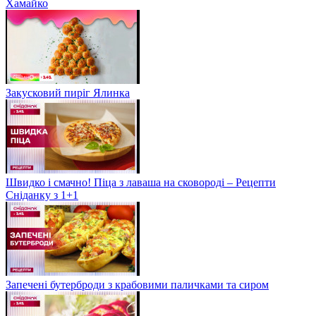
Хамайко
Закусковий пиріг Ялинка
Швидко і смачно! Піца з лаваша на сковороді – Рецепти
Сніданку з 1+1
Запечені бутерброди з крабовими паличками та сиром