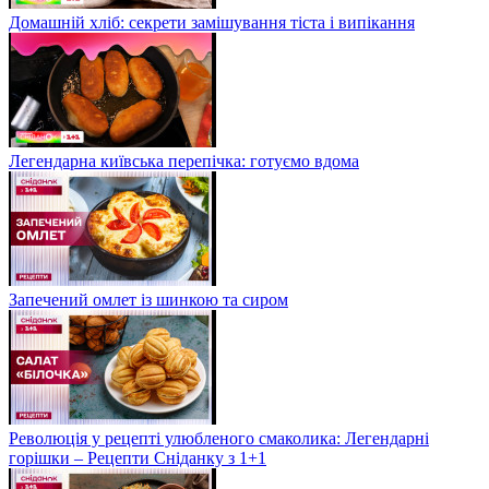
Домашній хліб: секрети замішування тіста і випікання
Легендарна київська перепічка: готуємо вдома
Запечений омлет із шинкою та сиром
Революція у рецепті улюбленого смаколика: Легендарні
горішки – Рецепти Сніданку з 1+1