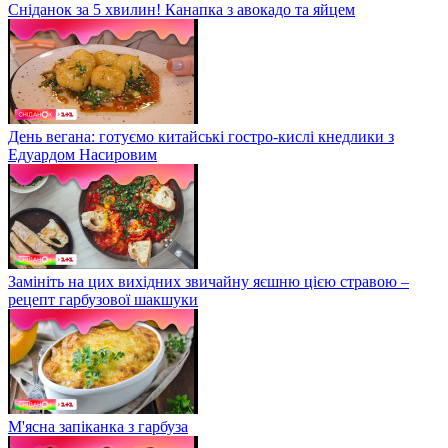
Сніданок за 5 хвилин! Канапка з авокадо та яйцем
День вегана: готуємо китайські гостро-кислі кнедлики з
Едуардом Насировим
Замініть на цих вихідних звичайну яєшню цією стравою –
рецепт гарбузової шакшуки
М'ясна запіканка з гарбуза