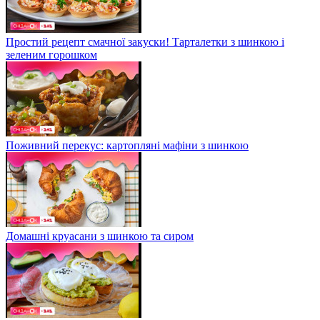
Простий рецепт смачної закуски! Тарталетки з шинкою і
зеленим горошком
Поживний перекус: картопляні мафіни з шинкою
Домашні круасани з шинкою та сиром