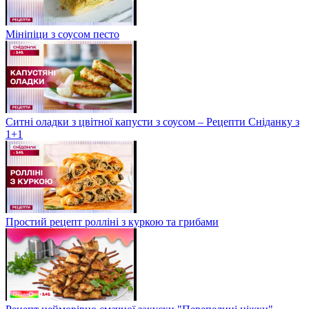
Мініпіци з соусом песто
Ситні оладки з цвітної капусти з соусом – Рецепти Сніданку з
1+1
Простий рецепт ролліні з куркою та грибами