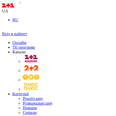
UA
RU
Вхід в кабінет
Онлайн
ТБ програма
Канали
Категорії
Реаліті-шоу
Розважальні шоу
Новини
Серіали