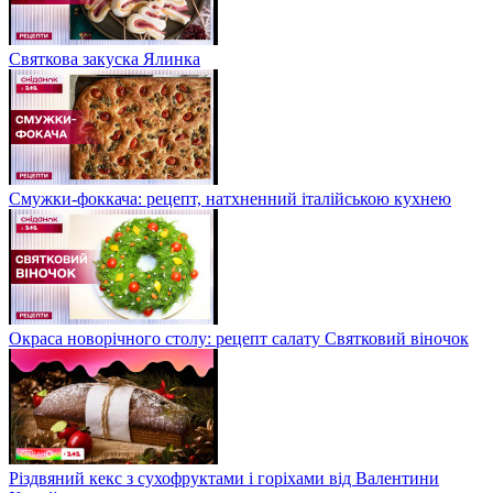
Святкова закуска Ялинка
Смужки-фоккача: рецепт, натхненний італійською кухнею
Окраса новорічного столу: рецепт салату Святковий віночок
Різдвяний кекс з сухофруктами і горіхами від Валентини