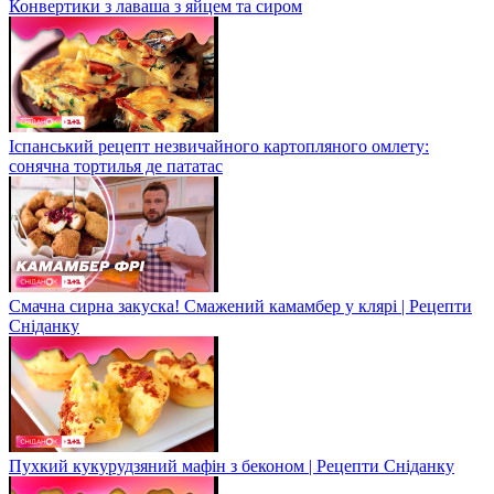
Конвертики з лаваша з яйцем та сиром
Іспанський рецепт незвичайного картопляного омлету:
сонячна тортилья де пататас
Смачна сирна закуска! Смажений камамбер у клярі | Рецепти
Сніданку
Пухкий кукурудзяний мафін з беконом | Рецепти Сніданку