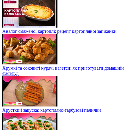
Аналог смаженої картоплі: рецепт картопляної запіканки
Хрумкі та соковиті курячі нагетси: як приготувати домашній
фастфуд
Хрусткий закуска: картопляно-гарбузові палички