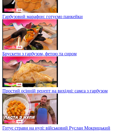
Гарбузовий марафон: готуємо панкейки
Брускети з гарбузом, фетою та сиром
Простий осінній рецепт на вихідні: самса з гарбузом
Готує страви на нулі: військовий Руслан Мокрицький