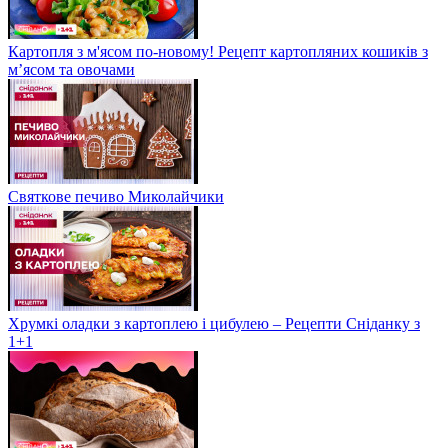
Картопля з м'ясом по-новому! Рецепт картопляних кошиків з
м’ясом та овочами
Святкове печиво Миколайчики
Хрумкі оладки з картоплею і цибулею – Рецепти Сніданку з
1+1