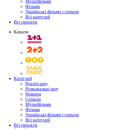
Мультфільми
Фільми
Українські фільми і серіали
Всі категорії
Всі проєкти
Канали
Категорії
Реаліті-шоу
Розважальні шоу
Новини
Серіали
Мультфільми
Фільми
Українські фільми і серіали
Всі категорії
Всі проєкти