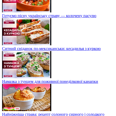
Готуємо пісну українську страву — колочену пасулю
Ситний сніданок по-мексиканськи: кесадилья з куркою
Намазка з тунцем для поживної понеділкової канапки
Найніжніша страва: рецепт солоного сирного і солодкого