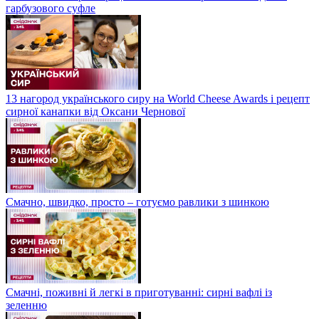
гарбузового суфле
13 нагород українського сиру на World Cheese Awards і рецепт
сирної канапки від Оксани Чернової
Смачно, швидко, просто – готуємо равлики з шинкою
Смачні, поживні й легкі в приготуванні: сирні вафлі із
зеленню