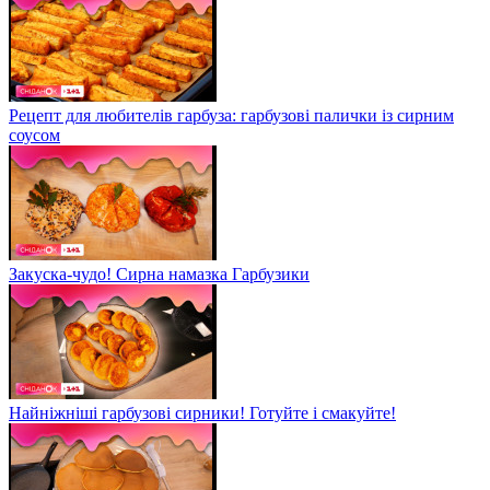
Рецепт для любителів гарбуза: гарбузові палички із сирним
соусом
Закуска-чудо! Сирна намазка Гарбузики
Найніжніші гарбузові сирники! Готуйте і смакуйте!