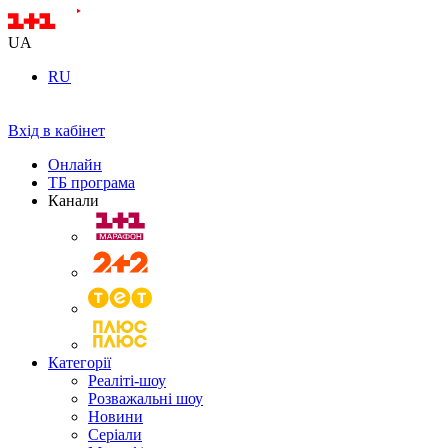
UA
RU
Вхід в кабінет
Онлайн
ТБ програма
Канали
Категорії
Реаліті-шоу
Розважальні шоу
Новини
Серіали