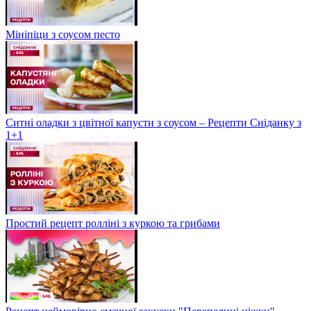
Мініпіци з соусом песто
Ситні оладки з цвітної капусти з соусом – Рецепти Сніданку з
1+1
Простий рецепт ролліні з куркою та грибами