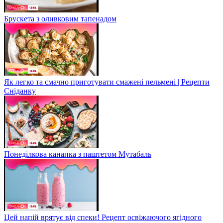
Брускета з оливковим тапенадом
Як легко та смачно приготувати смажені пельмені | Рецепти
Сніданку
Понеділкова канапка з паштетом Мутабаль
Цей напій врятує від спеки! Рецепт освіжаючого ягідного