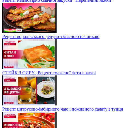
Рецепт неймовірно смачної закуски "Перепелині ніжки"
Рецепт королівського деруна з м'ясною начинкою
СТЕЙК З СИРУ | Рецепт смаженої фети в клярі
Рецепт цитрусово-імбирного чаю і поживного салату з тунця