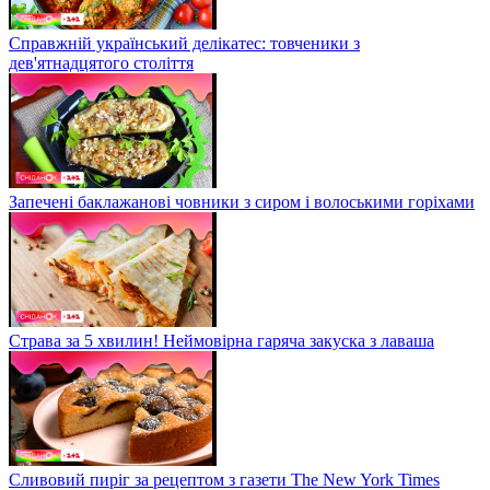
Справжній український делікатес: товченики з
дев'ятнадцятого століття
Запечені баклажанові човники з сиром і волоськими горіхами
Страва за 5 хвилин! Неймовірна гаряча закуска з лаваша
Сливовий пиріг за рецептом з газети The New York Times