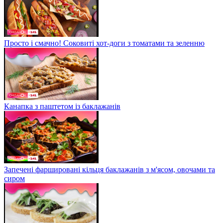
Просто і смачно! Соковиті хот-доги з томатами та зеленню
Канапка з паштетом із баклажанів
Запечені фаршировані кільця баклажанів з м'ясом, овочами та
сиром