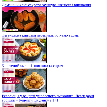
Домашній хліб: секрети замішування тіста і випікання
Легендарна київська перепічка: готуємо вдома
Запечений омлет із шинкою та сиром
Революція у рецепті улюбленого смаколика: Легендарні
горішки – Рецепти Сніданку з 1+1