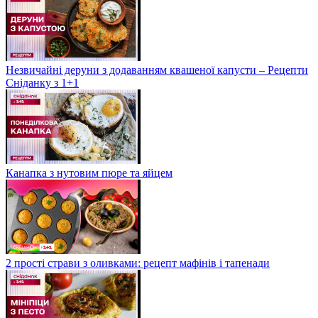
Незвичайні деруни з додаванням квашеної капусти – Рецепти
Сніданку з 1+1
Канапка з нутовим пюре та яйцем
2 прості страви з оливками: рецепт мафінів і тапенади