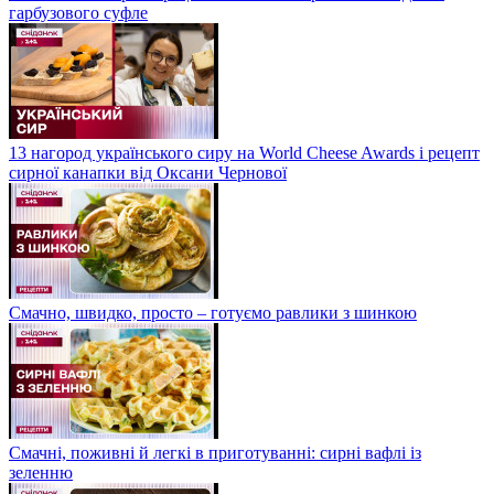
гарбузового суфле
13 нагород українського сиру на World Cheese Awards і рецепт
сирної канапки від Оксани Чернової
Смачно, швидко, просто – готуємо равлики з шинкою
Смачні, поживні й легкі в приготуванні: сирні вафлі із
зеленню