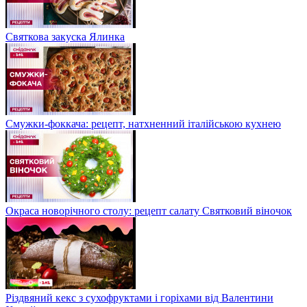
Святкова закуска Ялинка
Смужки-фоккача: рецепт, натхненний італійською кухнею
Окраса новорічного столу: рецепт салату Святковий віночок
Різдвяний кекс з сухофруктами і горіхами від Валентини