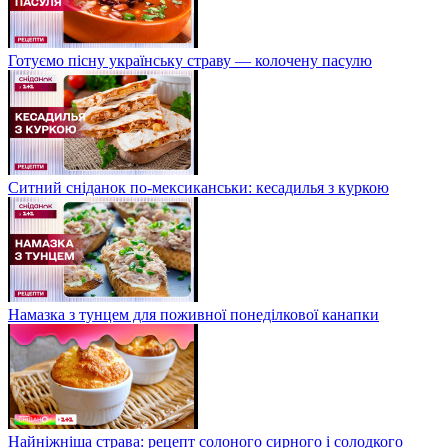
Готуємо пісну українську страву — колочену пасулю
Ситний сніданок по-мексиканськи: кесадилья з куркою
Намазка з тунцем для поживної понеділкової канапки
Найніжніша страва: рецепт солоного сирного і солодкого