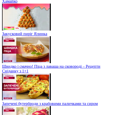
Хамайко
Закусковий пиріг Ялинка
Швидко і смачно! Піца з лаваша на сковороді – Рецепти
Сніданку з 1+1
Запечені бутерброди з крабовими паличками та сиром