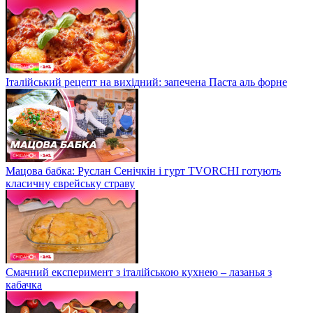
Італійський рецепт на вихідний: запечена Паста аль форне
Мацова бабка: Руслан Сенічкін і гурт TVORCHI готують
класичну єврейську страву
Смачний експеримент з італійською кухнею – лазанья з
кабачка