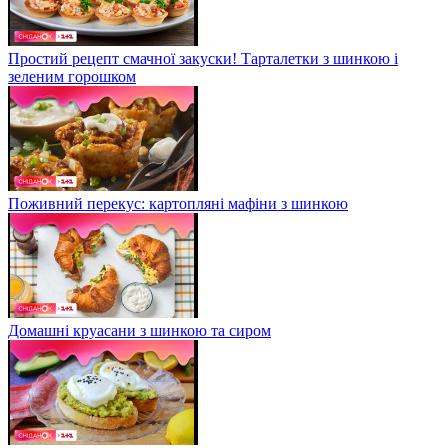
Простий рецепт смачної закуски! Тарталетки з шинкою і
зеленим горошком
Поживний перекус: картопляні мафіни з шинкою
Домашні круасани з шинкою та сиром