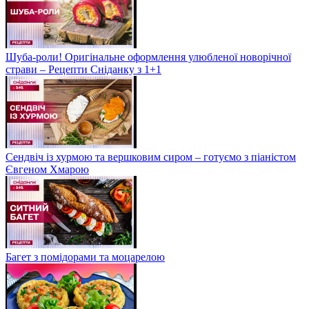
Шуба-роли! Оригінальне оформлення улюбленої новорічної
страви – Рецепти Сніданку з 1+1
Сендвіч із хурмою та вершковим сиром – готуємо з піаністом
Євгеном Хмарою
Багет з помідорами та моцарелою