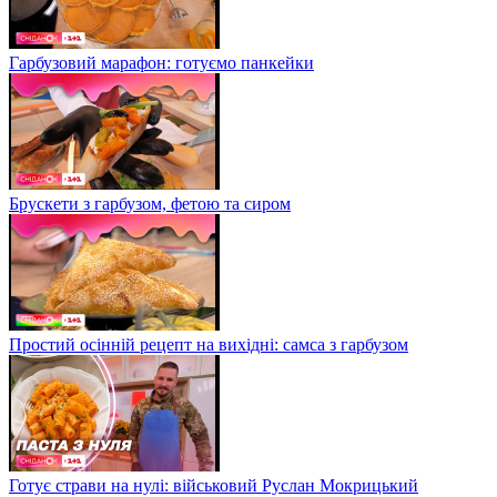
Гарбузовий марафон: готуємо панкейки
Брускети з гарбузом, фетою та сиром
Простий осінній рецепт на вихідні: самса з гарбузом
Готує страви на нулі: військовий Руслан Мокрицький