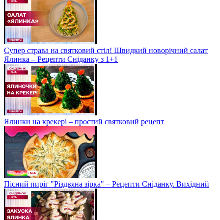
Супер страва на святковий стіл! Швидкий новорічний салат
Ялинка – Рецепти Сніданку з 1+1
Ялинки на крекері – простий святковий рецепт
Пісний пиріг "Різдвяна зірка" – Рецепти Сніданку. Вихідний