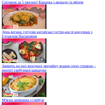
Сніданок за 5 хвилин! Канапка з авокадо та яйцем
День вегана: готуємо китайські гостро-кислі кнедлики з
Едуардом Насировим
Замініть на цих вихідних звичайну яєшню цією стравою –
рецепт гарбузової шакшуки
М'ясна запіканка з гарбуза