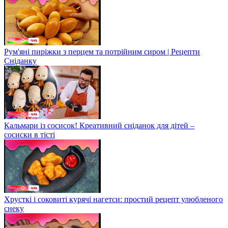
Рум'яні пиріжки з перцем та потрійним сиром | Рецепти
Сніданку
Кальмари із сосисок! Креативний сніданок для дітей –
сосиски в тісті
Хрусткі і соковиті курячі нагетси: простий рецепт улюбленого
снеку