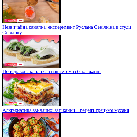
Незвичайна канапка: експеримент Руслана Сенічкіна в студії
Сніданку
Понеділкова канапка з паштетом із баклажанів
Альтернатива звичайної запіканки – рецепт грецької мусаки