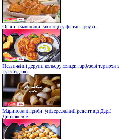
Осінні смаколики: мініпіци у формі гарбуза
Незвичайні деруни кольору сонця: гарбузові тертюхи з
кукурудзою
Мариновані гриби: універсальний рецепт від Дарії
Дорошкевич