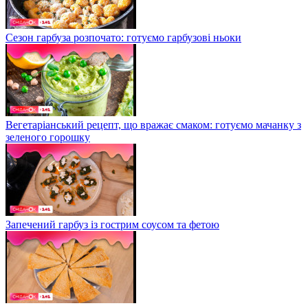
Сезон гарбуза розпочато: готуємо гарбузові ньоки
Вегетаріанський рецепт, що вражає смаком: готуємо мачанку з
зеленого горошку
Запечений гарбуз із гострим соусом та фетою