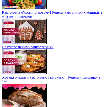
Картопля з м'ясом по-новому! Рецепт картопляних кошиків з
м’ясом та овочами
Святкове печиво Миколайчики
Хрумкі оладки з картоплею і цибулею – Рецепти Сніданку з
1+1