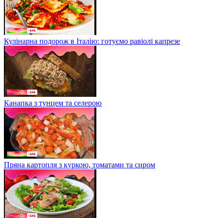
Кулінарна подорож в Італію: готуємо равіолі капрезе
Канапка з тунцем та селерою
Пряна картопля з куркою, томатами та сиром