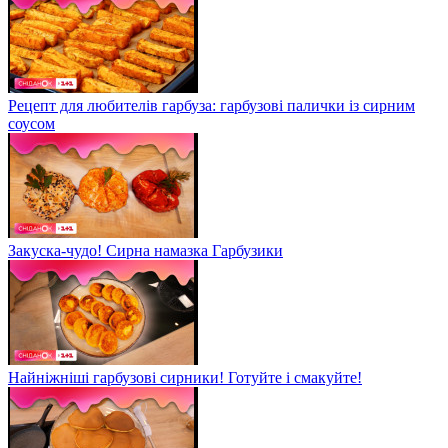
Рецепт для любителів гарбуза: гарбузові палички із сирним
соусом
Закуска-чудо! Сирна намазка Гарбузики
Найніжніші гарбузові сирники! Готуйте і смакуйте!