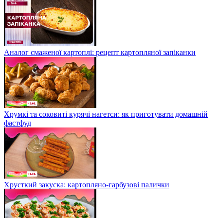
Аналог смаженої картоплі: рецепт картопляної запіканки
Хрумкі та соковиті курячі нагетси: як приготувати домашній
фастфуд
Хрусткий закуска: картопляно-гарбузові палички