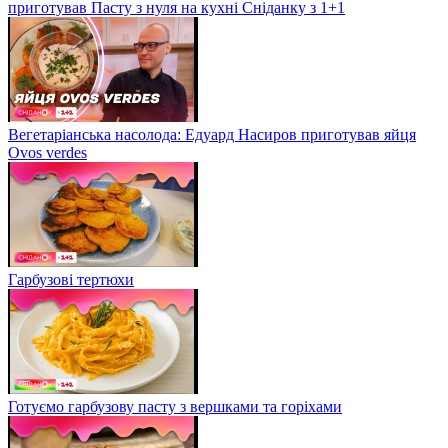
приготував Пасту з нуля на кухні Сніданку з 1+1
Вегетаріанська насолода: Едуард Насиров приготував яйця
Ovos verdes
Гарбузові тертюхи
Готуємо гарбузову пасту з вершками та горіхами