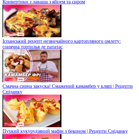
Конвертики з лаваша з яйцем та сиром
Іспанський рецепт незвичайного картопляного омлету:
сонячна тортилья де пататас
Смачна сирна закуска! Смажений камамбер у клярі | Рецепти
Сніданку
Пухкий кукурудзяний мафін з беконом | Рецепти Сніданку