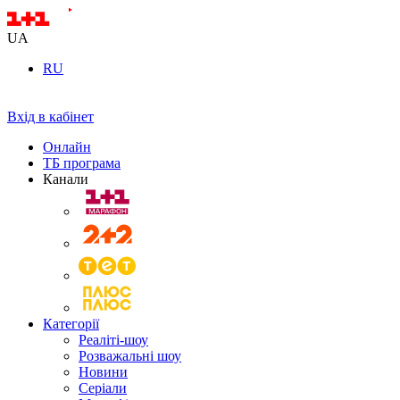
UA
RU
Вхід в кабінет
Онлайн
ТБ програма
Канали
Категорії
Реаліті-шоу
Розважальні шоу
Новини
Серіали