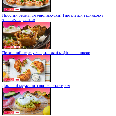
Простий рецепт смачної закуски! Тарталетки з шинкою і
зеленим горошком
Поживний перекус: картопляні мафіни з шинкою
Домашні круасани з шинкою та сиром