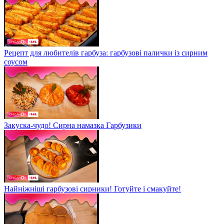
Рецепт для любителів гарбуза: гарбузові палички із сирним
соусом
Закуска-чудо! Сирна намазка Гарбузики
Найніжніші гарбузові сирники! Готуйте і смакуйте!