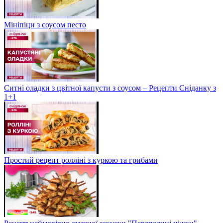
Мініпіци з соусом песто
Ситні оладки з цвітної капусти з соусом – Рецепти Сніданку з
1+1
Простий рецепт ролліні з куркою та грибами