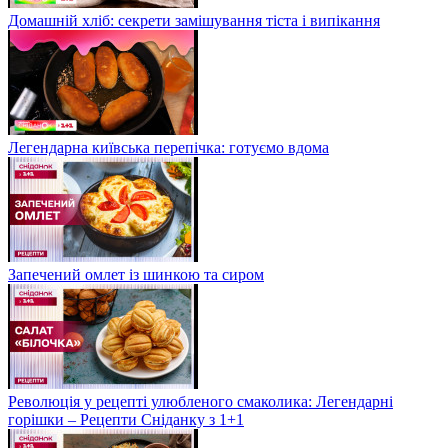
Домашній хліб: секрети замішування тіста і випікання
Легендарна київська перепічка: готуємо вдома
Запечений омлет із шинкою та сиром
Революція у рецепті улюбленого смаколика: Легендарні
горішки – Рецепти Сніданку з 1+1