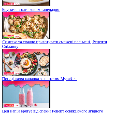
Брускета з оливковим тапенадом
Як легко та смачно приготувати смажені пельмені | Рецепти
Сніданку
Понеділкова канапка з паштетом Мутабаль
Цей напій врятує від спеки! Рецепт освіжаючого ягідного