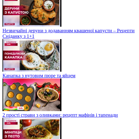
Незвичайні деруни з додаванням квашеної капусти – Рецепти
Сніданку з 1+1
Канапка з нутовим пюре та яйцем
2 прості страви з оливками: рецепт мафінів і тапенади