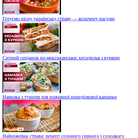
Готуємо пісну українську страву — колочену пасулю
Ситний сніданок по-мексиканськи: кесадилья з куркою
Намазка з тунцем для поживної понеділкової канапки
Найніжніша страва: рецепт солоного сирного і солодкого