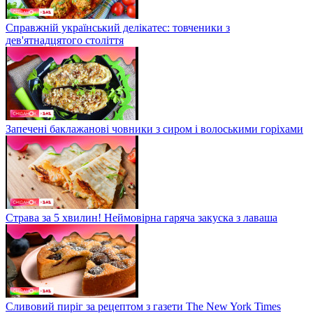
Справжній український делікатес: товченики з
дев'ятнадцятого століття
Запечені баклажанові човники з сиром і волоськими горіхами
Страва за 5 хвилин! Неймовірна гаряча закуска з лаваша
Сливовий пиріг за рецептом з газети The New York Times