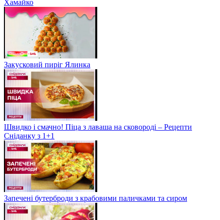
Хамайко
Закусковий пиріг Ялинка
Швидко і смачно! Піца з лаваша на сковороді – Рецепти
Сніданку з 1+1
Запечені бутерброди з крабовими паличками та сиром