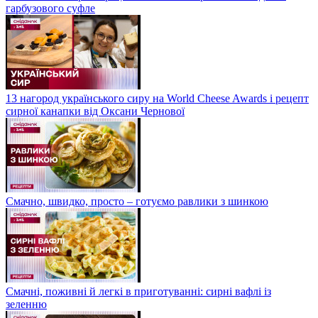
гарбузового суфле
13 нагород українського сиру на World Cheese Awards і рецепт
сирної канапки від Оксани Чернової
Смачно, швидко, просто – готуємо равлики з шинкою
Смачні, поживні й легкі в приготуванні: сирні вафлі із
зеленню