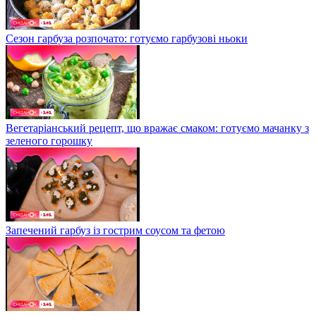
Сезон гарбуза розпочато: готуємо гарбузові ньоки
Вегетаріанський рецепт, що вражає смаком: готуємо мачанку з
зеленого горошку
Запечений гарбуз із гострим соусом та фетою