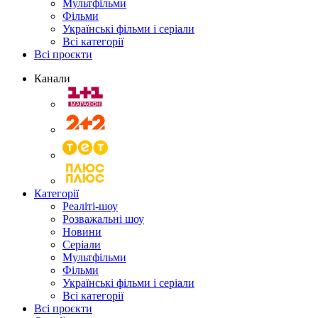
Мультфільми
Фільми
Українські фільми і серіали
Всі категорії
Всі проєкти
Канали
Категорії
Реаліті-шоу
Розважальні шоу
Новини
Серіали
Мультфільми
Фільми
Українські фільми і серіали
Всі категорії
Всі проєкти