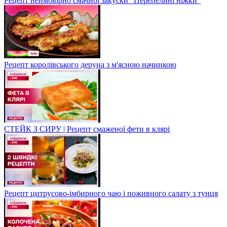
Рецепт неймовірно смачної закуски "Перепелині ніжки"
Рецепт королівського деруна з м'ясною начинкою
СТЕЙК З СИРУ | Рецепт смаженої фети в клярі
Рецепт цитрусово-імбирного чаю і поживного салату з тунця