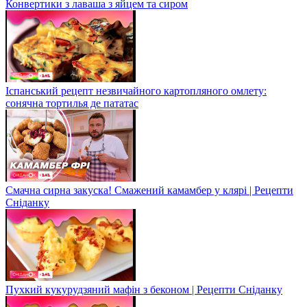
Конвертики з лаваша з яйцем та сиром
Іспанський рецепт незвичайного картопляного омлету:
сонячна тортилья де пататас
Смачна сирна закуска! Смажений камамбер у клярі | Рецепти
Сніданку
Пухкий кукурудзяний мафін з беконом | Рецепти Сніданку