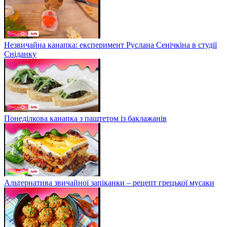
Незвичайна канапка: експеримент Руслана Сенічкіна в студії
Сніданку
Понеділкова канапка з паштетом із баклажанів
Альтернатива звичайної запіканки – рецепт грецької мусаки