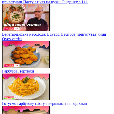
приготував Пасту з нуля на кухні Сніданку з 1+1
Вегетаріанська насолода: Едуард Насиров приготував яйця
Ovos verdes
Гарбузові тертюхи
Готуємо гарбузову пасту з вершками та горіхами