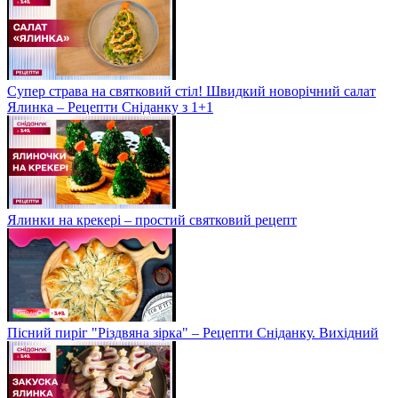
Супер страва на святковий стіл! Швидкий новорічний салат
Ялинка – Рецепти Сніданку з 1+1
Ялинки на крекері – простий святковий рецепт
Пісний пиріг "Різдвяна зірка" – Рецепти Сніданку. Вихідний