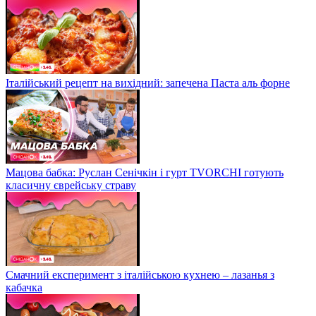
Італійський рецепт на вихідний: запечена Паста аль форне
Мацова бабка: Руслан Сенічкін і гурт TVORCHI готують
класичну єврейську страву
Смачний експеримент з італійською кухнею – лазанья з
кабачка