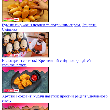
Рум'яні пиріжки з перцем та потрійним сиром | Рецепти
Сніданку
Кальмари із сосисок! Креативний сніданок для дітей –
сосиски в тісті
Хрусткі і соковиті курячі нагетси: простий рецепт улюбленого
снеку