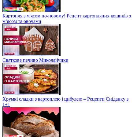
Картопля з м'ясом по-новому! Рецепт картопляних кошиків з
м’ясом та овочами
Святкове печиво Миколайчики
Хрумкі оладки з картоплею і цибулею – Рецепти Сніданку з
1+1