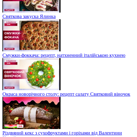
Святкова закуска Ялинка
Смужки-фоккача: рецепт, натхненний італійською кухнею
Окраса новорічного столу: рецепт салату Святковий віночок
Різдвяний кекс з сухофруктами і горіхами від Валентини