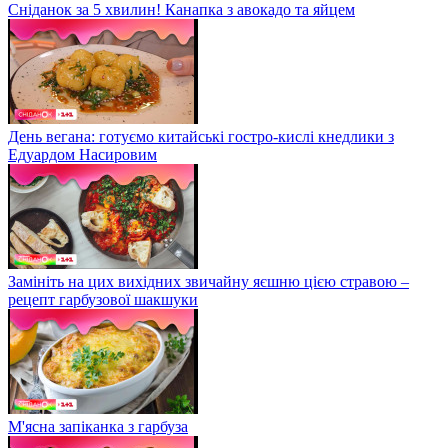
Сніданок за 5 хвилин! Канапка з авокадо та яйцем
День вегана: готуємо китайські гостро-кислі кнедлики з
Едуардом Насировим
Замініть на цих вихідних звичайну яєшню цією стравою –
рецепт гарбузової шакшуки
М'ясна запіканка з гарбуза