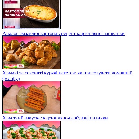
Аналог смаженої картоплі: рецепт картопляної запіканки
Хрумкі та соковиті курячі нагетси: як приготувати домашній
фастфуд
Хрусткий закуска: картопляно-гарбузові палички