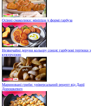
Осінні смаколики: мініпіци у формі гарбуза
Незвичайні деруни кольору сонця: гарбузові тертюхи з
кукурудзою
Мариновані гриби: універсальний рецепт від Дарії
Дорошкевич