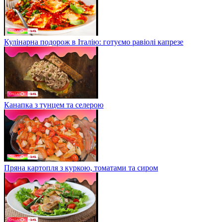
Кулінарна подорож в Італію: готуємо равіолі капрезе
Канапка з тунцем та селерою
Пряна картопля з куркою, томатами та сиром