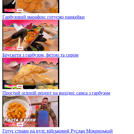
Гарбузовий марафон: готуємо панкейки
Брускети з гарбузом, фетою та сиром
Простий осінній рецепт на вихідні: самса з гарбузом
Готує страви на нулі: військовий Руслан Мокрицький