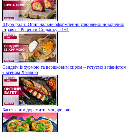
Шуба-роли! Оригінальне оформлення улюбленої новорічної
страви – Рецепти Сніданку з 1+1
Сендвіч із хурмою та вершковим сиром – готуємо з піаністом
Євгеном Хмарою
Багет з помідорами та моцарелою