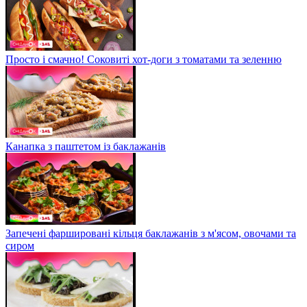
Просто і смачно! Соковиті хот-доги з томатами та зеленню
Канапка з паштетом із баклажанів
Запечені фаршировані кільця баклажанів з м'ясом, овочами та
сиром