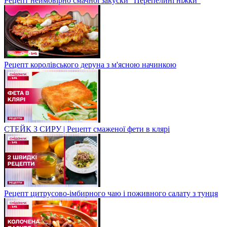
Рецепт неймовірно смачної закуски "Перепелині ніжки"
Рецепт королівського деруна з м'ясною начинкою
СТЕЙК З СИРУ | Рецепт смаженої фети в клярі
Рецепт цитрусово-імбирного чаю і поживного салату з тунця