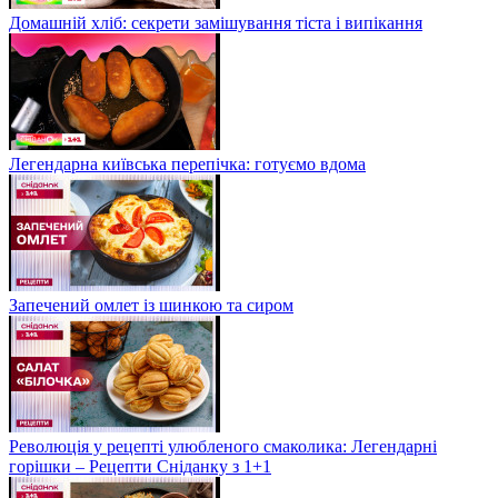
Домашній хліб: секрети замішування тіста і випікання
Легендарна київська перепічка: готуємо вдома
Запечений омлет із шинкою та сиром
Революція у рецепті улюбленого смаколика: Легендарні
горішки – Рецепти Сніданку з 1+1