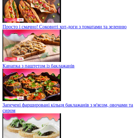
Просто і смачно! Соковиті хот-доги з томатами та зеленню
Канапка з паштетом із баклажанів
Запечені фаршировані кільця баклажанів з м'ясом, овочами та
сиром