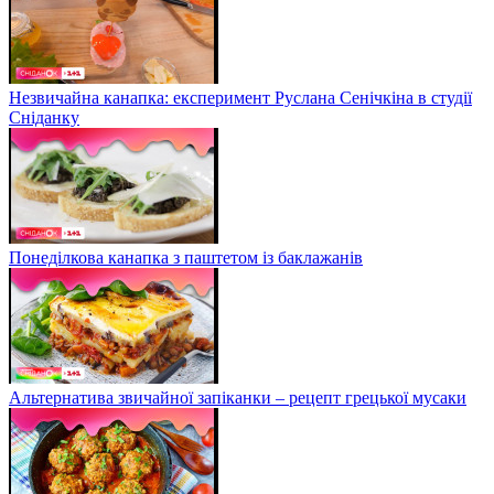
Незвичайна канапка: експеримент Руслана Сенічкіна в студії
Сніданку
Понеділкова канапка з паштетом із баклажанів
Альтернатива звичайної запіканки – рецепт грецької мусаки