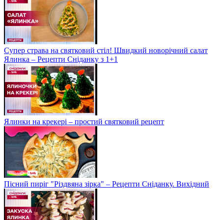
Супер страва на святковий стіл! Швидкий новорічний салат
Ялинка – Рецепти Сніданку з 1+1
Ялинки на крекері – простий святковий рецепт
Пісний пиріг "Різдвяна зірка" – Рецепти Сніданку. Вихідний