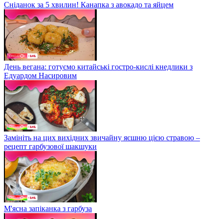
Сніданок за 5 хвилин! Канапка з авокадо та яйцем
День вегана: готуємо китайські гостро-кислі кнедлики з
Едуардом Насировим
Замініть на цих вихідних звичайну яєшню цією стравою –
рецепт гарбузової шакшуки
М'ясна запіканка з гарбуза