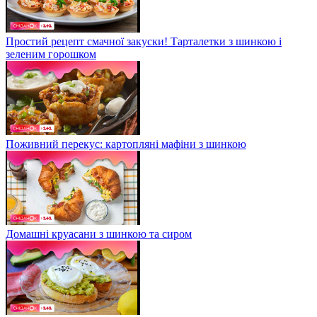
Простий рецепт смачної закуски! Тарталетки з шинкою і
зеленим горошком
Поживний перекус: картопляні мафіни з шинкою
Домашні круасани з шинкою та сиром