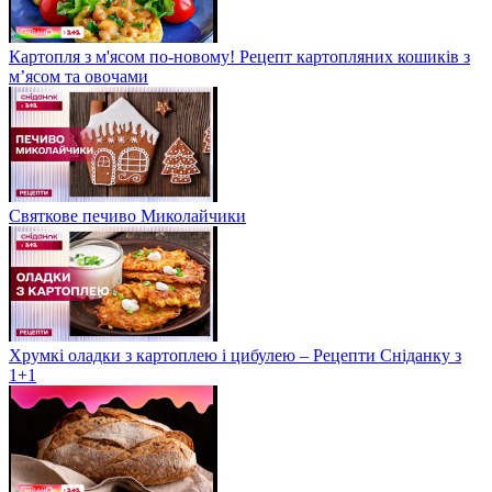
Картопля з м'ясом по-новому! Рецепт картопляних кошиків з
м’ясом та овочами
Святкове печиво Миколайчики
Хрумкі оладки з картоплею і цибулею – Рецепти Сніданку з
1+1