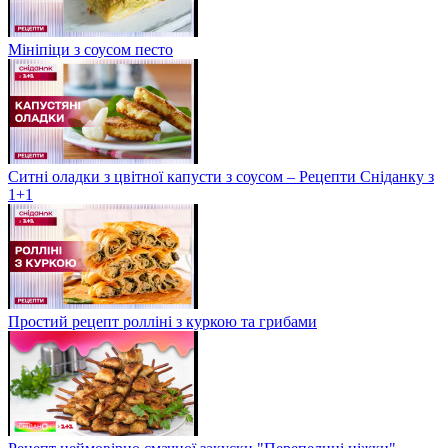
Мініпіци з соусом песто
Ситні оладки з цвітної капусти з соусом – Рецепти Сніданку з
1+1
Простий рецепт ролліні з куркою та грибами