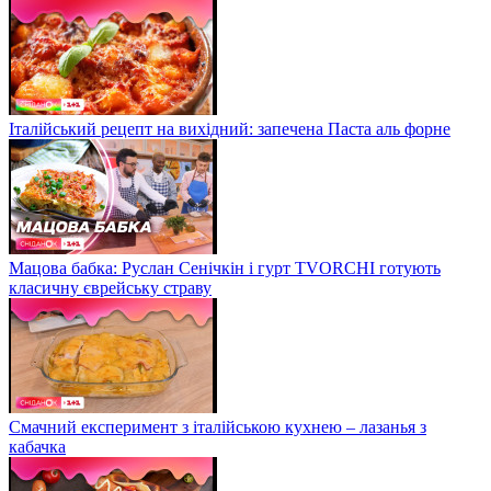
Італійський рецепт на вихідний: запечена Паста аль форне
Мацова бабка: Руслан Сенічкін і гурт TVORCHI готують
класичну єврейську страву
Смачний експеримент з італійською кухнею – лазанья з
кабачка