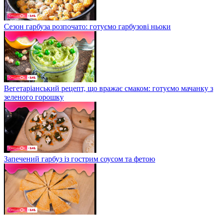
Сезон гарбуза розпочато: готуємо гарбузові ньоки
Вегетаріанський рецепт, що вражає смаком: готуємо мачанку з
зеленого горошку
Запечений гарбуз із гострим соусом та фетою