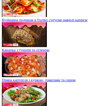
Кулінарна подорож в Італію: готуємо равіолі капрезе
Канапка з тунцем та селерою
Пряна картопля з куркою, томатами та сиром