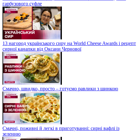
гарбузового суфле
13 нагород українського сиру на World Cheese Awards і рецепт
сирної канапки від Оксани Чернової
Смачно, швидко, просто – готуємо равлики з шинкою
Смачні, поживні й легкі в приготуванні: сирні вафлі із
зеленню