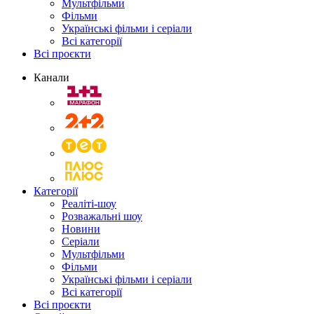
Мультфільми
Фільми
Українські фільми і серіали
Всі категорії
Всі проєкти
Канали
Категорії
Реаліті-шоу
Розважальні шоу
Новини
Серіали
Мультфільми
Фільми
Українські фільми і серіали
Всі категорії
Всі проєкти