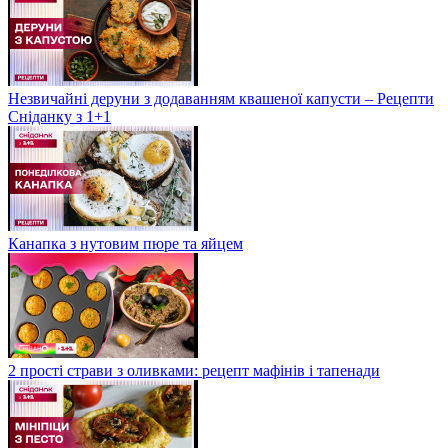
Незвичайні деруни з додаванням квашеної капусти – Рецепти
Сніданку з 1+1
Канапка з нутовим пюре та яйцем
2 прості страви з оливками: рецепт мафінів і тапенади