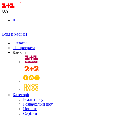
UA
RU
Вхід в кабінет
Онлайн
ТБ програма
Канали
Категорії
Реаліті-шоу
Розважальні шоу
Новини
Серіали