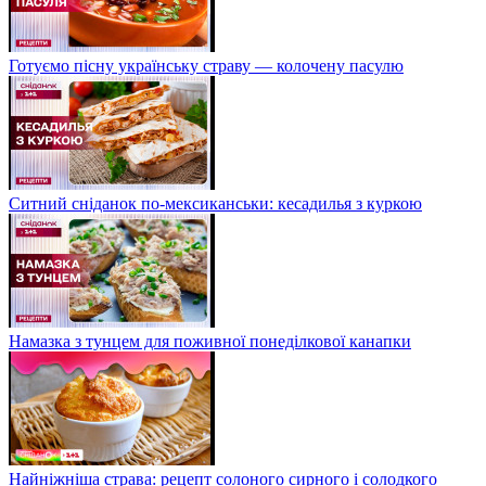
Готуємо пісну українську страву — колочену пасулю
Ситний сніданок по-мексиканськи: кесадилья з куркою
Намазка з тунцем для поживної понеділкової канапки
Найніжніша страва: рецепт солоного сирного і солодкого