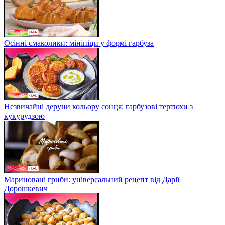
Осінні смаколики: мініпіци у формі гарбуза
Незвичайні деруни кольору сонця: гарбузові тертюхи з
кукурудзою
Мариновані гриби: універсальний рецепт від Дарії
Дорошкевич