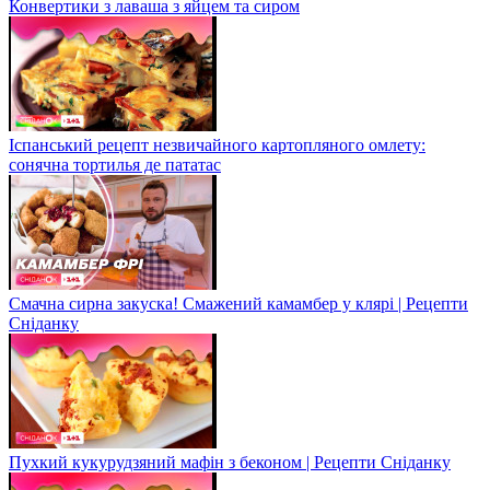
Конвертики з лаваша з яйцем та сиром
Іспанський рецепт незвичайного картопляного омлету:
сонячна тортилья де пататас
Смачна сирна закуска! Смажений камамбер у клярі | Рецепти
Сніданку
Пухкий кукурудзяний мафін з беконом | Рецепти Сніданку