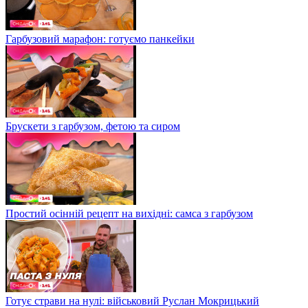
Гарбузовий марафон: готуємо панкейки
Брускети з гарбузом, фетою та сиром
Простий осінній рецепт на вихідні: самса з гарбузом
Готує страви на нулі: військовий Руслан Мокрицький