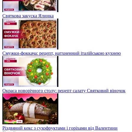
Святкова закуска Ялинка
Смужки-фоккача: рецепт, натхненний італійською кухнею
Окраса новорічного столу: рецепт салату Святковий віночок
Різдвяний кекс з сухофруктами і горіхами від Валентини