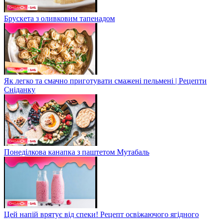
Брускета з оливковим тапенадом
Як легко та смачно приготувати смажені пельмені | Рецепти
Сніданку
Понеділкова канапка з паштетом Мутабаль
Цей напій врятує від спеки! Рецепт освіжаючого ягідного