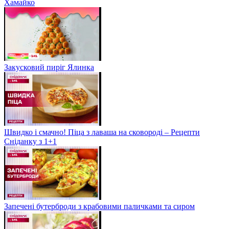
Хамайко
Закусковий пиріг Ялинка
Швидко і смачно! Піца з лаваша на сковороді – Рецепти
Сніданку з 1+1
Запечені бутерброди з крабовими паличками та сиром