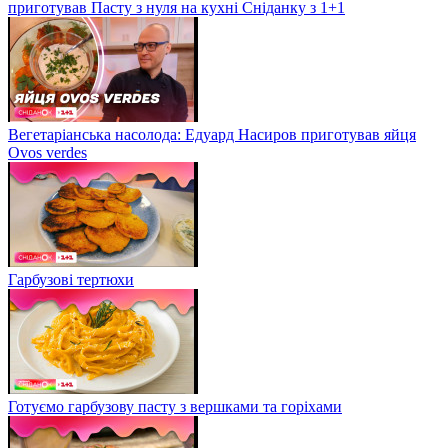
приготував Пасту з нуля на кухні Сніданку з 1+1
Вегетаріанська насолода: Едуард Насиров приготував яйця
Ovos verdes
Гарбузові тертюхи
Готуємо гарбузову пасту з вершками та горіхами