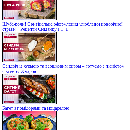
Шуба-роли! Оригінальне оформлення улюбленої новорічної
страви – Рецепти Сніданку з 1+1
Сендвіч із хурмою та вершковим сиром – готуємо з піаністом
Євгеном Хмарою
Багет з помідорами та моцарелою