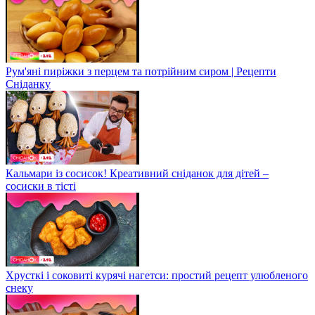
Рум'яні пиріжки з перцем та потрійним сиром | Рецепти
Сніданку
Кальмари із сосисок! Креативний сніданок для дітей –
сосиски в тісті
Хрусткі і соковиті курячі нагетси: простий рецепт улюбленого
снеку