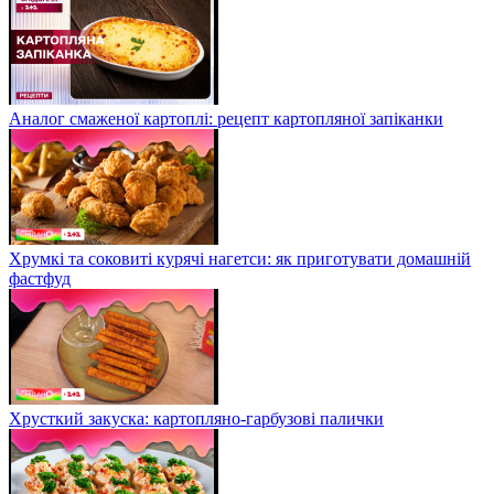
Аналог смаженої картоплі: рецепт картопляної запіканки
Хрумкі та соковиті курячі нагетси: як приготувати домашній
фастфуд
Хрусткий закуска: картопляно-гарбузові палички