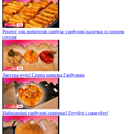
Рецепт для любителів гарбуза: гарбузові палички із сирним
соусом
Закуска-чудо! Сирна намазка Гарбузики
Найніжніші гарбузові сирники! Готуйте і смакуйте!