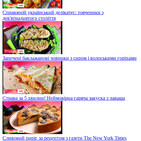
Справжній український делікатес: товченики з
дев'ятнадцятого століття
Запечені баклажанові човники з сиром і волоськими горіхами
Страва за 5 хвилин! Неймовірна гаряча закуска з лаваша
Сливовий пиріг за рецептом з газети The New York Times