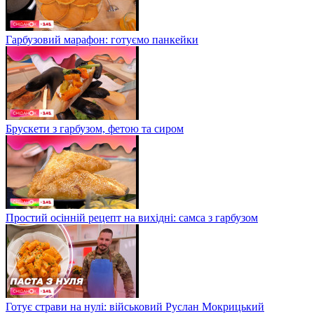
Гарбузовий марафон: готуємо панкейки
Брускети з гарбузом, фетою та сиром
Простий осінній рецепт на вихідні: самса з гарбузом
Готує страви на нулі: військовий Руслан Мокрицький