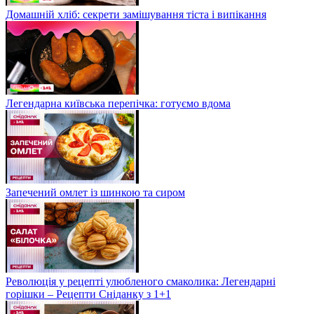
Домашній хліб: секрети замішування тіста і випікання
Легендарна київська перепічка: готуємо вдома
Запечений омлет із шинкою та сиром
Революція у рецепті улюбленого смаколика: Легендарні
горішки – Рецепти Сніданку з 1+1