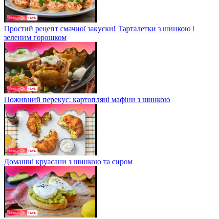
Простий рецепт смачної закуски! Тарталетки з шинкою і
зеленим горошком
Поживний перекус: картопляні мафіни з шинкою
Домашні круасани з шинкою та сиром