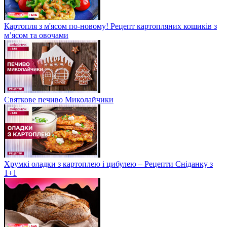
Картопля з м'ясом по-новому! Рецепт картопляних кошиків з
м’ясом та овочами
Святкове печиво Миколайчики
Хрумкі оладки з картоплею і цибулею – Рецепти Сніданку з
1+1