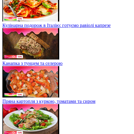
Кулінарна подорож в Італію: готуємо равіолі капрезе
Канапка з тунцем та селерою
Пряна картопля з куркою, томатами та сиром