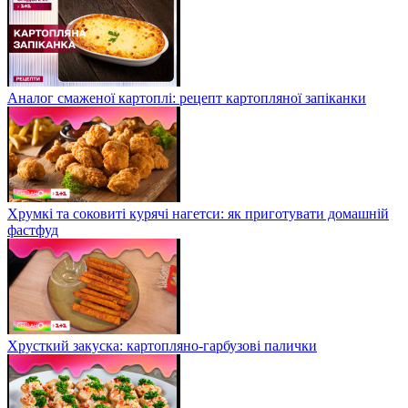
Аналог смаженої картоплі: рецепт картопляної запіканки
Хрумкі та соковиті курячі нагетси: як приготувати домашній
фастфуд
Хрусткий закуска: картопляно-гарбузові палички