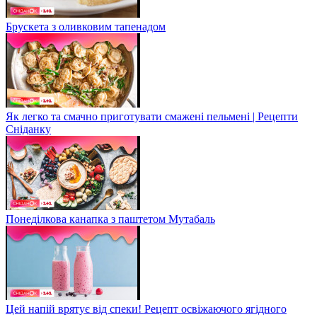
Брускета з оливковим тапенадом
Як легко та смачно приготувати смажені пельмені | Рецепти
Сніданку
Понеділкова канапка з паштетом Мутабаль
Цей напій врятує від спеки! Рецепт освіжаючого ягідного