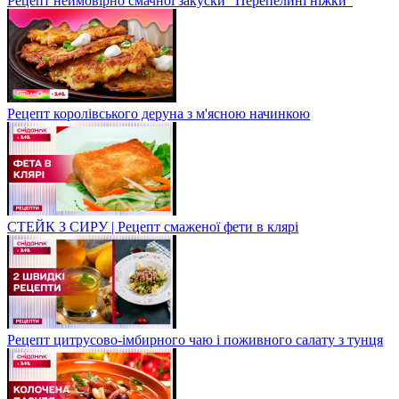
Рецепт неймовірно смачної закуски "Перепелині ніжки"
Рецепт королівського деруна з м'ясною начинкою
СТЕЙК З СИРУ | Рецепт смаженої фети в клярі
Рецепт цитрусово-імбирного чаю і поживного салату з тунця