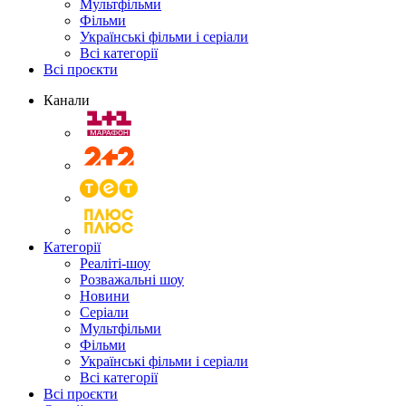
Мультфільми
Фільми
Українські фільми і серіали
Всі категорії
Всі проєкти
Канали
Категорії
Реаліті-шоу
Розважальні шоу
Новини
Серіали
Мультфільми
Фільми
Українські фільми і серіали
Всі категорії
Всі проєкти