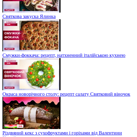
Святкова закуска Ялинка
Смужки-фоккача: рецепт, натхненний італійською кухнею
Окраса новорічного столу: рецепт салату Святковий віночок
Різдвяний кекс з сухофруктами і горіхами від Валентини