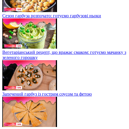
Сезон гарбуза розпочато: готуємо гарбузові ньоки
Вегетаріанський рецепт, що вражає смаком: готуємо мачанку з
зеленого горошку
Запечений гарбуз із гострим соусом та фетою