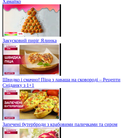
Хамайко
Закусковий пиріг Ялинка
Швидко і смачно! Піца з лаваша на сковороді – Рецепти
Сніданку з 1+1
Запечені бутерброди з крабовими паличками та сиром