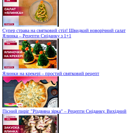
Супер страва на святковий стіл! Швидкий новорічний салат
Ялинка – Рецепти Сніданку з 1+1
Ялинки на крекері – простий святковий рецепт
Пісний пиріг "Різдвяна зірка" – Рецепти Сніданку. Вихідний