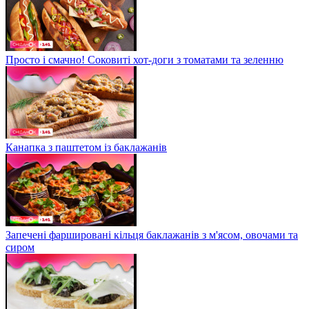
Просто і смачно! Соковиті хот-доги з томатами та зеленню
Канапка з паштетом із баклажанів
Запечені фаршировані кільця баклажанів з м'ясом, овочами та
сиром