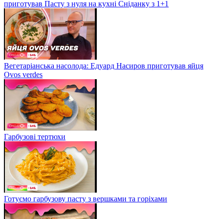
приготував Пасту з нуля на кухні Сніданку з 1+1
Вегетаріанська насолода: Едуард Насиров приготував яйця
Ovos verdes
Гарбузові тертюхи
Готуємо гарбузову пасту з вершками та горіхами