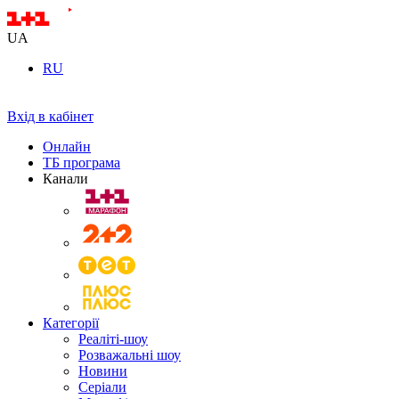
UA
RU
Вхід в кабінет
Онлайн
ТБ програма
Канали
Категорії
Реаліті-шоу
Розважальні шоу
Новини
Серіали