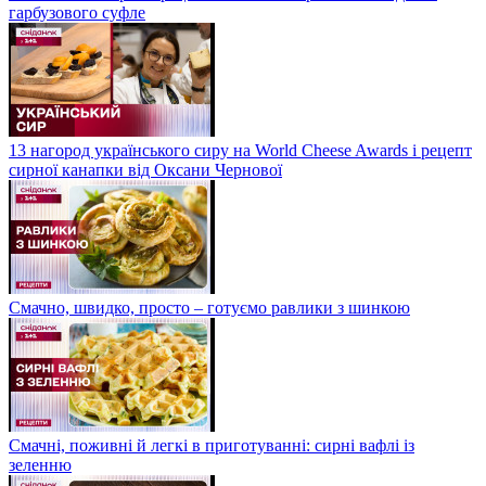
гарбузового суфле
13 нагород українського сиру на World Cheese Awards і рецепт
сирної канапки від Оксани Чернової
Смачно, швидко, просто – готуємо равлики з шинкою
Смачні, поживні й легкі в приготуванні: сирні вафлі із
зеленню