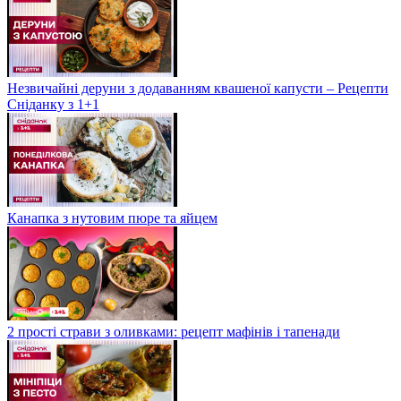
Незвичайні деруни з додаванням квашеної капусти – Рецепти
Сніданку з 1+1
Канапка з нутовим пюре та яйцем
2 прості страви з оливками: рецепт мафінів і тапенади