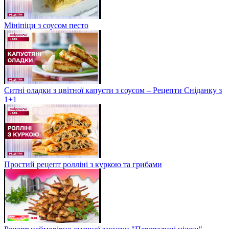
Мініпіци з соусом песто
Ситні оладки з цвітної капусти з соусом – Рецепти Сніданку з
1+1
Простий рецепт ролліні з куркою та грибами