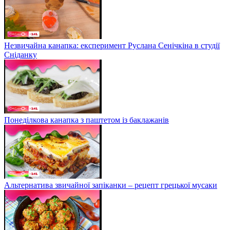
Незвичайна канапка: експеримент Руслана Сенічкіна в студії
Сніданку
Понеділкова канапка з паштетом із баклажанів
Альтернатива звичайної запіканки – рецепт грецької мусаки