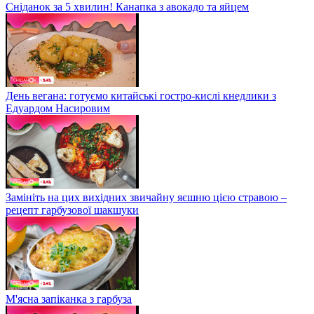
Сніданок за 5 хвилин! Канапка з авокадо та яйцем
День вегана: готуємо китайські гостро-кислі кнедлики з
Едуардом Насировим
Замініть на цих вихідних звичайну яєшню цією стравою –
рецепт гарбузової шакшуки
М'ясна запіканка з гарбуза