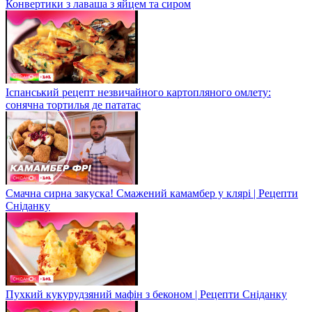
Конвертики з лаваша з яйцем та сиром
Іспанський рецепт незвичайного картопляного омлету:
сонячна тортилья де пататас
Смачна сирна закуска! Смажений камамбер у клярі | Рецепти
Сніданку
Пухкий кукурудзяний мафін з беконом | Рецепти Сніданку