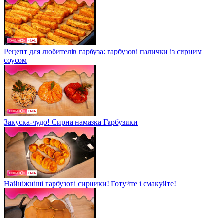
Рецепт для любителів гарбуза: гарбузові палички із сирним
соусом
Закуска-чудо! Сирна намазка Гарбузики
Найніжніші гарбузові сирники! Готуйте і смакуйте!