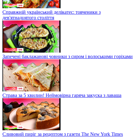
Справжній український делікатес: товченики з
дев'ятнадцятого століття
Запечені баклажанові човники з сиром і волоськими горіхами
Страва за 5 хвилин! Неймовірна гаряча закуска з лаваша
Сливовий пиріг за рецептом з газети The New York Times