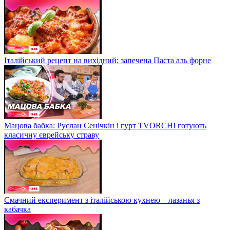
Італійський рецепт на вихідний: запечена Паста аль форне
Мацова бабка: Руслан Сенічкін і гурт TVORCHI готують
класичну єврейську страву
Смачний експеримент з італійською кухнею – лазанья з
кабачка