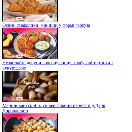
Осінні смаколики: мініпіци у формі гарбуза
Незвичайні деруни кольору сонця: гарбузові тертюхи з
кукурудзою
Мариновані гриби: універсальний рецепт від Дарії
Дорошкевич