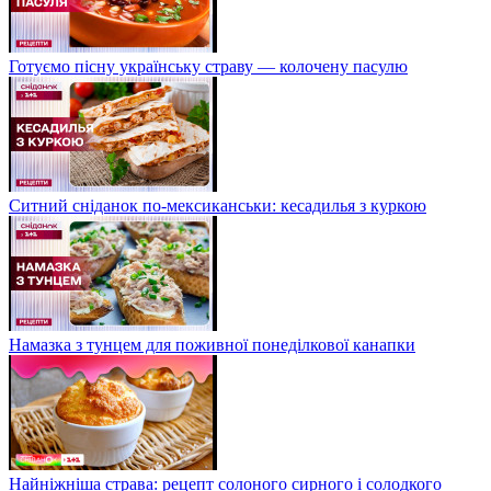
Готуємо пісну українську страву — колочену пасулю
Ситний сніданок по-мексиканськи: кесадилья з куркою
Намазка з тунцем для поживної понеділкової канапки
Найніжніша страва: рецепт солоного сирного і солодкого