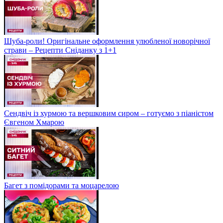
Шуба-роли! Оригінальне оформлення улюбленої новорічної
страви – Рецепти Сніданку з 1+1
Сендвіч із хурмою та вершковим сиром – готуємо з піаністом
Євгеном Хмарою
Багет з помідорами та моцарелою