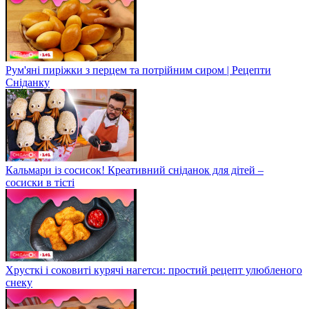
Рум'яні пиріжки з перцем та потрійним сиром | Рецепти
Сніданку
Кальмари із сосисок! Креативний сніданок для дітей –
сосиски в тісті
Хрусткі і соковиті курячі нагетси: простий рецепт улюбленого
снеку