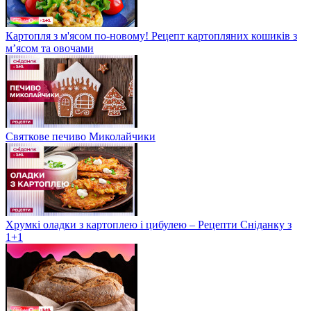
Картопля з м'ясом по-новому! Рецепт картопляних кошиків з
м’ясом та овочами
Святкове печиво Миколайчики
Хрумкі оладки з картоплею і цибулею – Рецепти Сніданку з
1+1