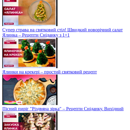
Супер страва на святковий стіл! Швидкий новорічний салат
Ялинка – Рецепти Сніданку з 1+1
Ялинки на крекері – простий святковий рецепт
Пісний пиріг "Різдвяна зірка" – Рецепти Сніданку. Вихідний