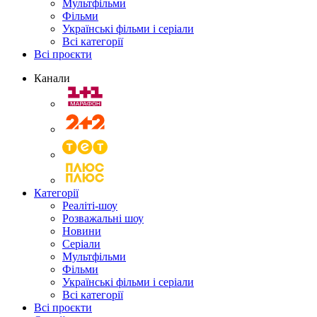
Мультфільми
Фільми
Українські фільми і серіали
Всі категорії
Всі проєкти
Канали
Категорії
Реаліті-шоу
Розважальні шоу
Новини
Серіали
Мультфільми
Фільми
Українські фільми і серіали
Всі категорії
Всі проєкти