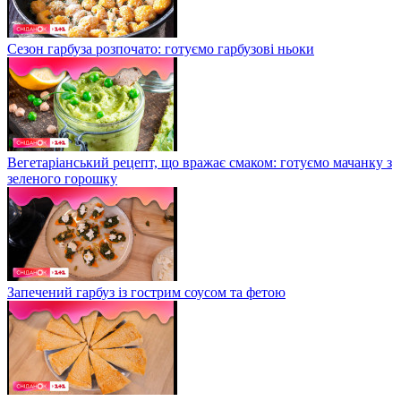
Сезон гарбуза розпочато: готуємо гарбузові ньоки
Вегетаріанський рецепт, що вражає смаком: готуємо мачанку з
зеленого горошку
Запечений гарбуз із гострим соусом та фетою