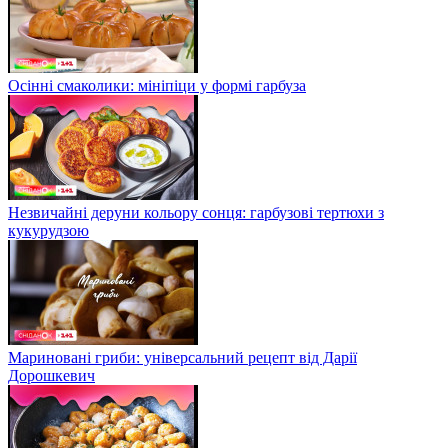
Осінні смаколики: мініпіци у формі гарбуза
Незвичайні деруни кольору сонця: гарбузові тертюхи з
кукурудзою
Мариновані гриби: універсальний рецепт від Дарії
Дорошкевич