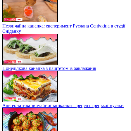
Незвичайна канапка: експеримент Руслана Сенічкіна в студії
Сніданку
Понеділкова канапка з паштетом із баклажанів
Альтернатива звичайної запіканки – рецепт грецької мусаки