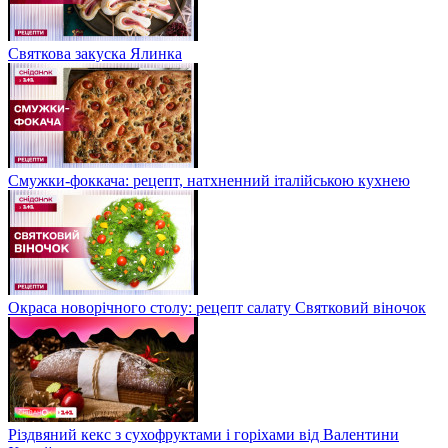
Святкова закуска Ялинка
Смужки-фоккача: рецепт, натхненний італійською кухнею
Окраса новорічного столу: рецепт салату Святковий віночок
Різдвяний кекс з сухофруктами і горіхами від Валентини