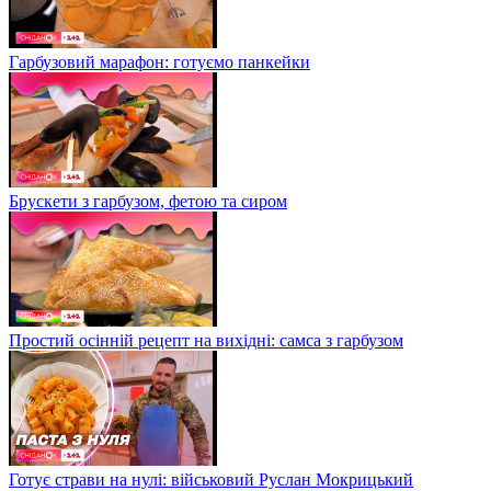
Гарбузовий марафон: готуємо панкейки
Брускети з гарбузом, фетою та сиром
Простий осінній рецепт на вихідні: самса з гарбузом
Готує страви на нулі: військовий Руслан Мокрицький