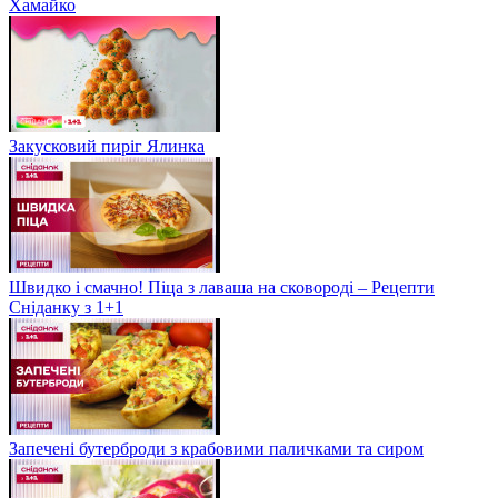
Хамайко
Закусковий пиріг Ялинка
Швидко і смачно! Піца з лаваша на сковороді – Рецепти
Сніданку з 1+1
Запечені бутерброди з крабовими паличками та сиром