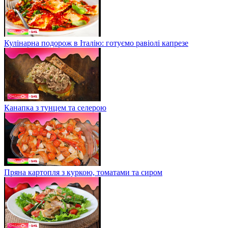
Кулінарна подорож в Італію: готуємо равіолі капрезе
Канапка з тунцем та селерою
Пряна картопля з куркою, томатами та сиром