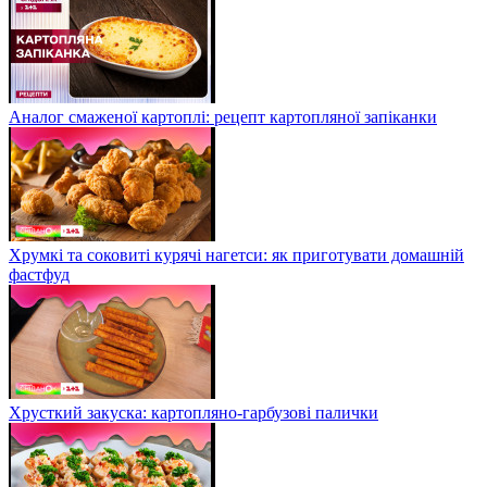
Аналог смаженої картоплі: рецепт картопляної запіканки
Хрумкі та соковиті курячі нагетси: як приготувати домашній
фастфуд
Хрусткий закуска: картопляно-гарбузові палички