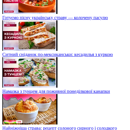
Готуємо пісну українську страву — колочену пасулю
Ситний сніданок по-мексиканськи: кесадилья з куркою
Намазка з тунцем для поживної понеділкової канапки
Найніжніша страва: рецепт солоного сирного і солодкого