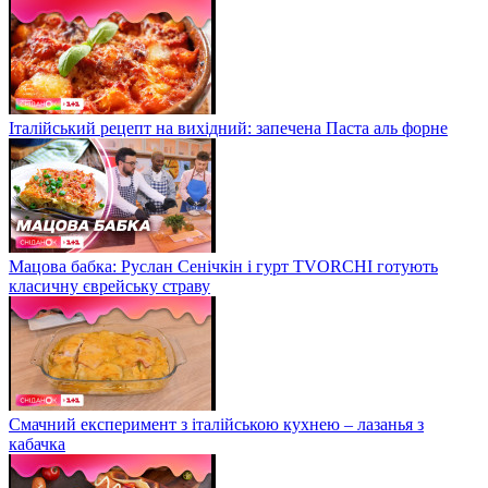
Італійський рецепт на вихідний: запечена Паста аль форне
Мацова бабка: Руслан Сенічкін і гурт TVORCHI готують
класичну єврейську страву
Смачний експеримент з італійською кухнею – лазанья з
кабачка