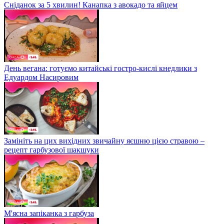
Сніданок за 5 хвилин! Канапка з авокадо та яйцем
День вегана: готуємо китайські гостро-кислі кнедлики з
Едуардом Насировим
Замініть на цих вихідних звичайну яєшню цією стравою –
рецепт гарбузової шакшуки
М'ясна запіканка з гарбуза