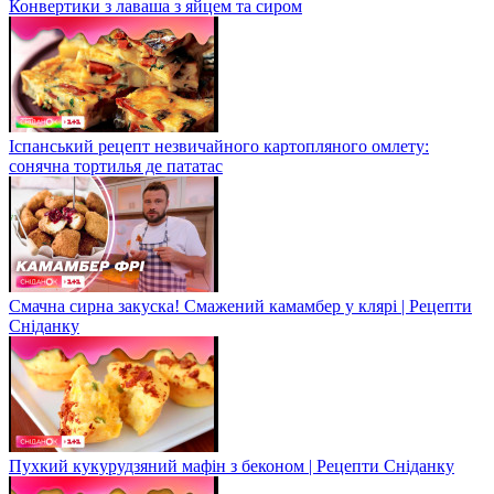
Конвертики з лаваша з яйцем та сиром
Іспанський рецепт незвичайного картопляного омлету:
сонячна тортилья де пататас
Смачна сирна закуска! Смажений камамбер у клярі | Рецепти
Сніданку
Пухкий кукурудзяний мафін з беконом | Рецепти Сніданку