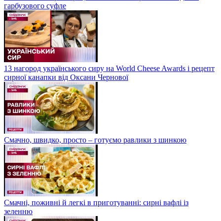
гарбузового суфле
13 нагород українського сиру на World Cheese Awards і рецепт
сирної канапки від Оксани Чернової
Смачно, швидко, просто – готуємо равлики з шинкою
Смачні, поживні й легкі в приготуванні: сирні вафлі із
зеленню