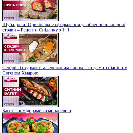
Шуба-роли! Оригінальне оформлення улюбленої новорічної
страви – Рецепти Сніданку з 1+1
Сендвіч із хурмою та вершковим сиром – готуємо з піаністом
Євгеном Хмарою
Багет з помідорами та моцарелою