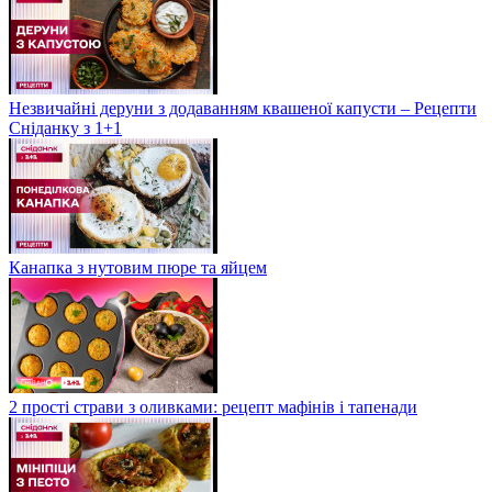
Незвичайні деруни з додаванням квашеної капусти – Рецепти
Сніданку з 1+1
Канапка з нутовим пюре та яйцем
2 прості страви з оливками: рецепт мафінів і тапенади