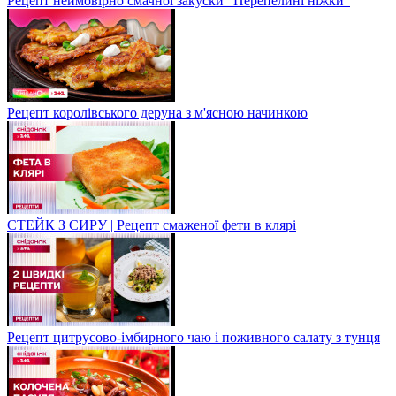
Рецепт неймовірно смачної закуски "Перепелині ніжки"
Рецепт королівського деруна з м'ясною начинкою
СТЕЙК З СИРУ | Рецепт смаженої фети в клярі
Рецепт цитрусово-імбирного чаю і поживного салату з тунця