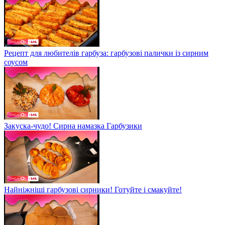
Рецепт для любителів гарбуза: гарбузові палички із сирним
соусом
Закуска-чудо! Сирна намазка Гарбузики
Найніжніші гарбузові сирники! Готуйте і смакуйте!