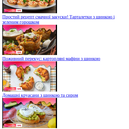
Простий рецепт смачної закуски! Тарталетки з шинкою і
зеленим горошком
Поживний перекус: картопляні мафіни з шинкою
Домашні круасани з шинкою та сиром