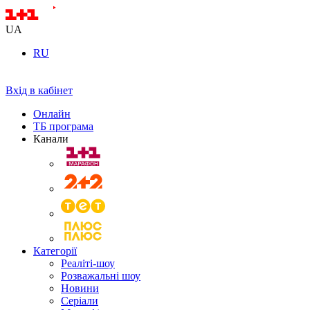
UA
RU
Вхід в кабінет
Онлайн
ТБ програма
Канали
Категорії
Реаліті-шоу
Розважальні шоу
Новини
Серіали