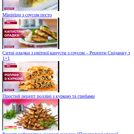
Мініпіци з соусом песто
Ситні оладки з цвітної капусти з соусом – Рецепти Сніданку з
1+1
Простий рецепт ролліні з куркою та грибами