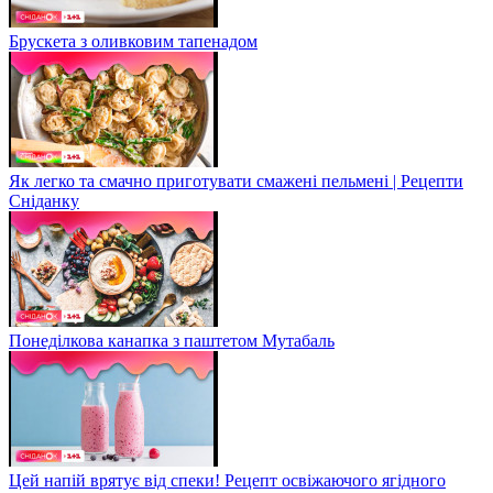
Брускета з оливковим тапенадом
Як легко та смачно приготувати смажені пельмені | Рецепти
Сніданку
Понеділкова канапка з паштетом Мутабаль
Цей напій врятує від спеки! Рецепт освіжаючого ягідного