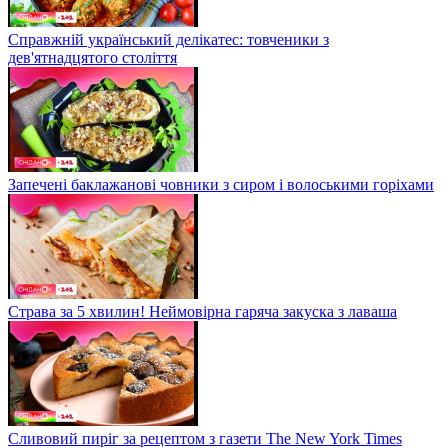
Справжній український делікатес: товченики з
дев'ятнадцятого століття
Запечені баклажанові човники з сиром і волоськими горіхами
Страва за 5 хвилин! Неймовірна гаряча закуска з лаваша
Сливовий пиріг за рецептом з газети The New York Times