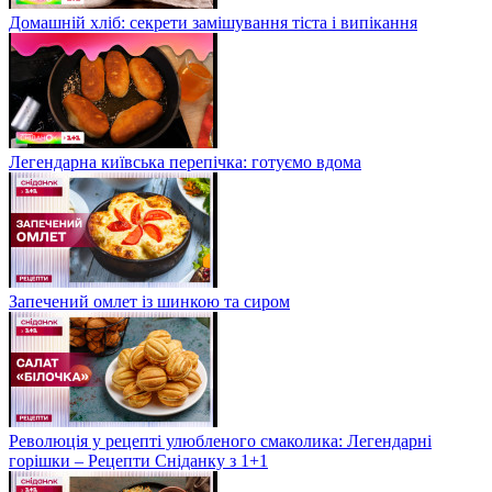
Домашній хліб: секрети замішування тіста і випікання
Легендарна київська перепічка: готуємо вдома
Запечений омлет із шинкою та сиром
Революція у рецепті улюбленого смаколика: Легендарні
горішки – Рецепти Сніданку з 1+1