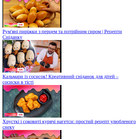
Рум'яні пиріжки з перцем та потрійним сиром | Рецепти
Сніданку
Кальмари із сосисок! Креативний сніданок для дітей –
сосиски в тісті
Хрусткі і соковиті курячі нагетси: простий рецепт улюбленого
снеку