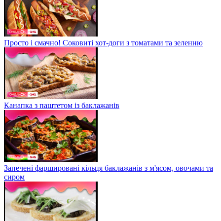
Просто і смачно! Соковиті хот-доги з томатами та зеленню
Канапка з паштетом із баклажанів
Запечені фаршировані кільця баклажанів з м'ясом, овочами та
сиром