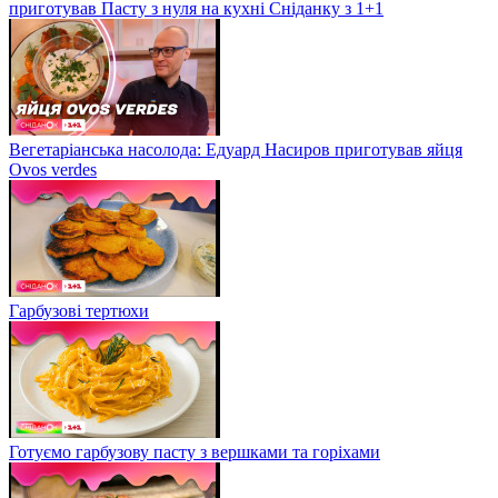
приготував Пасту з нуля на кухні Сніданку з 1+1
Вегетаріанська насолода: Едуард Насиров приготував яйця
Ovos verdes
Гарбузові тертюхи
Готуємо гарбузову пасту з вершками та горіхами