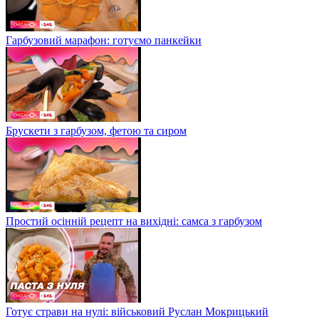
Гарбузовий марафон: готуємо панкейки
Брускети з гарбузом, фетою та сиром
Простий осінній рецепт на вихідні: самса з гарбузом
Готує страви на нулі: військовий Руслан Мокрицький