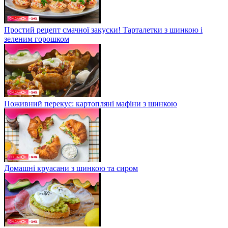
Простий рецепт смачної закуски! Тарталетки з шинкою і
зеленим горошком
Поживний перекус: картопляні мафіни з шинкою
Домашні круасани з шинкою та сиром