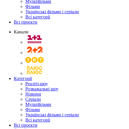
Мультфільми
Фільми
Українські фільми і серіали
Всі категорії
Всі проєкти
Канали
Категорії
Реаліті-шоу
Розважальні шоу
Новини
Серіали
Мультфільми
Фільми
Українські фільми і серіали
Всі категорії
Всі проєкти