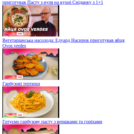
приготував Пасту з нуля на кухні Сніданку з 1+1
Вегетаріанська насолода: Едуард Насиров приготував яйця
Ovos verdes
Гарбузові тертюхи
Готуємо гарбузову пасту з вершками та горіхами