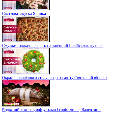
Святкова закуска Ялинка
Смужки-фоккача: рецепт, натхненний італійською кухнею
Окраса новорічного столу: рецепт салату Святковий віночок
Різдвяний кекс з сухофруктами і горіхами від Валентини