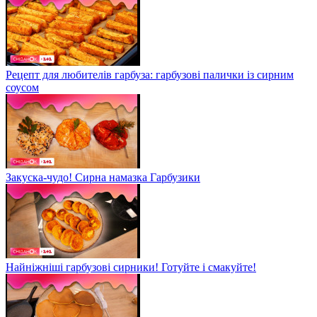
Рецепт для любителів гарбуза: гарбузові палички із сирним
соусом
Закуска-чудо! Сирна намазка Гарбузики
Найніжніші гарбузові сирники! Готуйте і смакуйте!