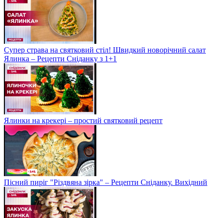
Супер страва на святковий стіл! Швидкий новорічний салат
Ялинка – Рецепти Сніданку з 1+1
Ялинки на крекері – простий святковий рецепт
Пісний пиріг "Різдвяна зірка" – Рецепти Сніданку. Вихідний