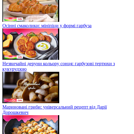
Осінні смаколики: мініпіци у формі гарбуза
Незвичайні деруни кольору сонця: гарбузові тертюхи з
кукурудзою
Мариновані гриби: універсальний рецепт від Дарії
Дорошкевич