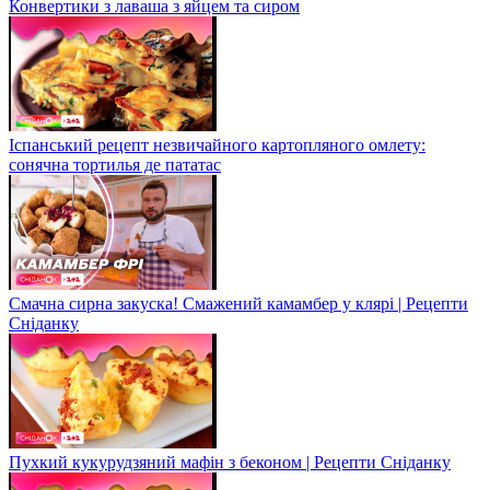
Конвертики з лаваша з яйцем та сиром
Іспанський рецепт незвичайного картопляного омлету:
сонячна тортилья де пататас
Смачна сирна закуска! Смажений камамбер у клярі | Рецепти
Сніданку
Пухкий кукурудзяний мафін з беконом | Рецепти Сніданку