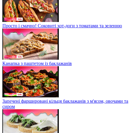
Просто і смачно! Соковиті хот-доги з томатами та зеленню
Канапка з паштетом із баклажанів
Запечені фаршировані кільця баклажанів з м'ясом, овочами та
сиром