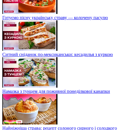
Готуємо пісну українську страву — колочену пасулю
Ситний сніданок по-мексиканськи: кесадилья з куркою
Намазка з тунцем для поживної понеділкової канапки
Найніжніша страва: рецепт солоного сирного і солодкого