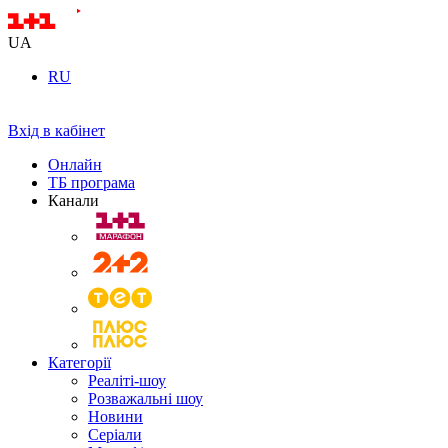
UA
RU
Вхід в кабінет
Онлайн
ТБ програма
Канали
Категорії
Реаліті-шоу
Розважальні шоу
Новини
Серіали