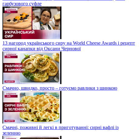
гарбузового суфле
13 нагород українського сиру на World Cheese Awards і рецепт
сирної канапки від Оксани Чернової
Смачно, швидко, просто – готуємо равлики з шинкою
Смачні, поживні й легкі в приготуванні: сирні вафлі із
зеленню