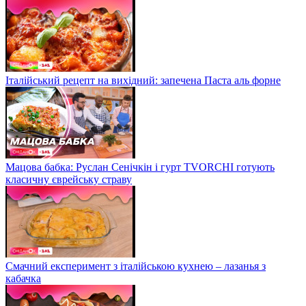
Італійський рецепт на вихідний: запечена Паста аль форне
Мацова бабка: Руслан Сенічкін і гурт TVORCHI готують
класичну єврейську страву
Смачний експеримент з італійською кухнею – лазанья з
кабачка