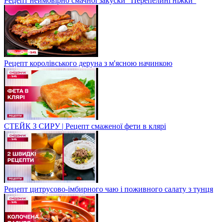
Рецепт неймовірно смачної закуски "Перепелині ніжки"
Рецепт королівського деруна з м'ясною начинкою
СТЕЙК З СИРУ | Рецепт смаженої фети в клярі
Рецепт цитрусово-імбирного чаю і поживного салату з тунця