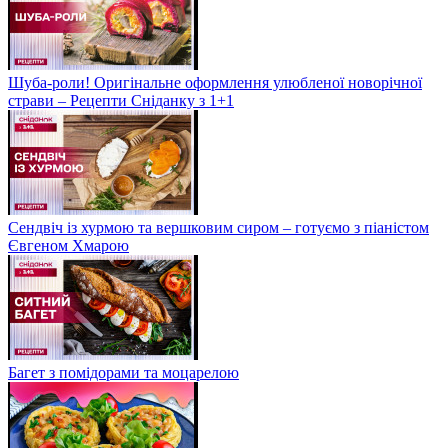
Шуба-роли! Оригінальне оформлення улюбленої новорічної
страви – Рецепти Сніданку з 1+1
Сендвіч із хурмою та вершковим сиром – готуємо з піаністом
Євгеном Хмарою
Багет з помідорами та моцарелою