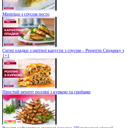
Мініпіци з соусом песто
Ситні оладки з цвітної капусти з соусом – Рецепти Сніданку з
1+1
Простий рецепт ролліні з куркою та грибами