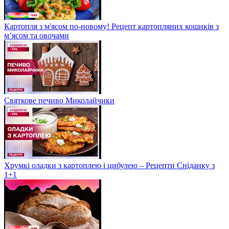
Картопля з м'ясом по-новому! Рецепт картопляних кошиків з
м’ясом та овочами
Святкове печиво Миколайчики
Хрумкі оладки з картоплею і цибулею – Рецепти Сніданку з
1+1