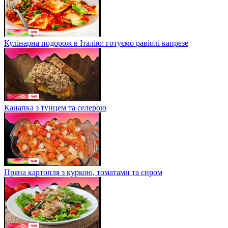
Кулінарна подорож в Італію: готуємо равіолі капрезе
Канапка з тунцем та селерою
Пряна картопля з куркою, томатами та сиром