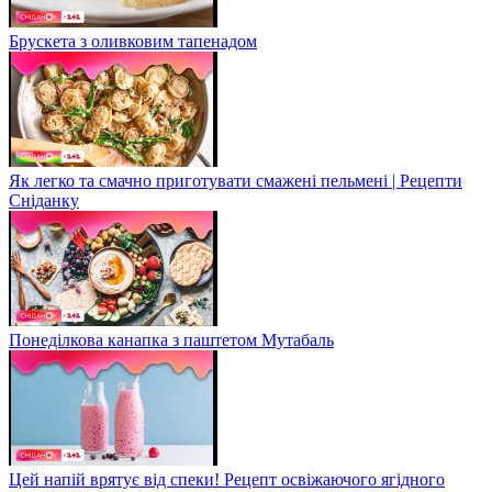
Брускета з оливковим тапенадом
Як легко та смачно приготувати смажені пельмені | Рецепти
Сніданку
Понеділкова канапка з паштетом Мутабаль
Цей напій врятує від спеки! Рецепт освіжаючого ягідного