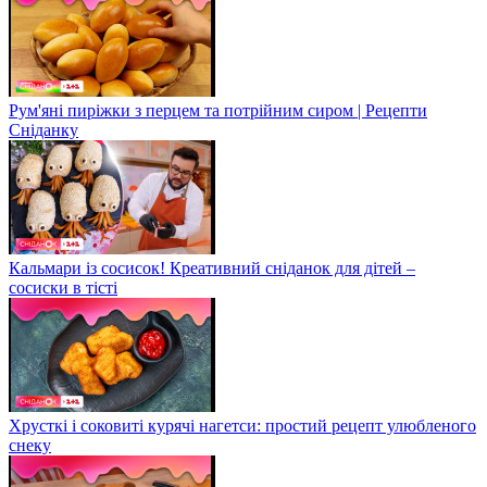
Рум'яні пиріжки з перцем та потрійним сиром | Рецепти
Сніданку
Кальмари із сосисок! Креативний сніданок для дітей –
сосиски в тісті
Хрусткі і соковиті курячі нагетси: простий рецепт улюбленого
снеку