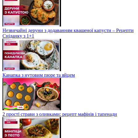
Незвичайні деруни з додаванням квашеної капусти – Рецепти
Сніданку з 1+1
Канапка з нутовим пюре та яйцем
2 прості страви з оливками: рецепт мафінів і тапенади