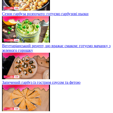
Сезон гарбуза розпочато: готуємо гарбузові ньоки
Вегетаріанський рецепт, що вражає смаком: готуємо мачанку з
зеленого горошку
Запечений гарбуз із гострим соусом та фетою