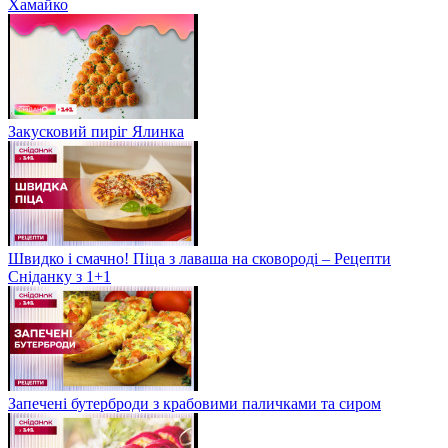
Хамайко
Закусковий пиріг Ялинка
Швидко і смачно! Піца з лаваша на сковороді – Рецепти
Сніданку з 1+1
Запечені бутерброди з крабовими паличками та сиром