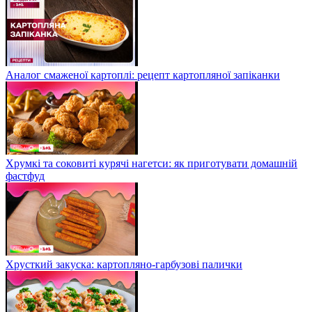
Аналог смаженої картоплі: рецепт картопляної запіканки
Хрумкі та соковиті курячі нагетси: як приготувати домашній
фастфуд
Хрусткий закуска: картопляно-гарбузові палички