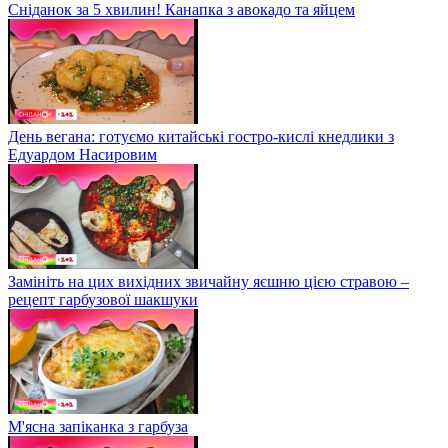
Сніданок за 5 хвилин! Канапка з авокадо та яйцем
День вегана: готуємо китайські гостро-кислі кнедлики з
Едуардом Насировим
Замініть на цих вихідних звичайну яєшню цією стравою –
рецепт гарбузової шакшуки
М'ясна запіканка з гарбуза