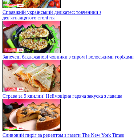
Справжній український делікатес: товченики з
дев'ятнадцятого століття
Запечені баклажанові човники з сиром і волоськими горіхами
Страва за 5 хвилин! Неймовірна гаряча закуска з лаваша
Сливовий пиріг за рецептом з газети The New York Times