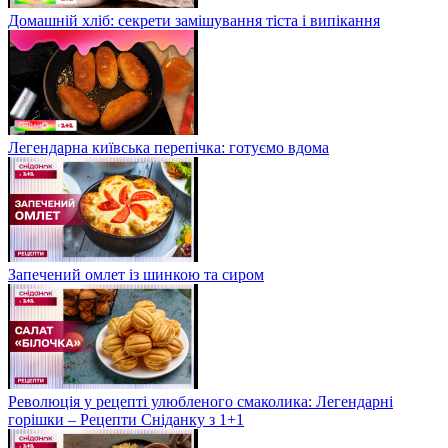
Домашній хліб: секрети замішування тіста і випікання
Легендарна київська перепічка: готуємо вдома
Запечений омлет із шинкою та сиром
Революція у рецепті улюбленого смаколика: Легендарні
горішки – Рецепти Сніданку з 1+1