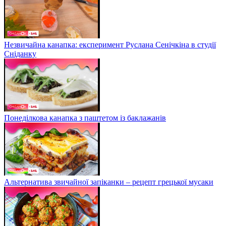
Незвичайна канапка: експеримент Руслана Сенічкіна в студії
Сніданку
Понеділкова канапка з паштетом із баклажанів
Альтернатива звичайної запіканки – рецепт грецької мусаки