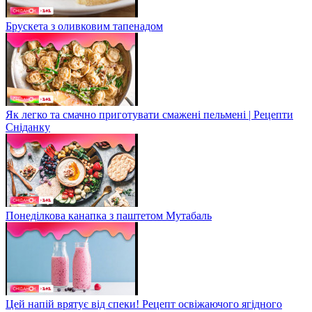
Брускета з оливковим тапенадом
Як легко та смачно приготувати смажені пельмені | Рецепти
Сніданку
Понеділкова канапка з паштетом Мутабаль
Цей напій врятує від спеки! Рецепт освіжаючого ягідного