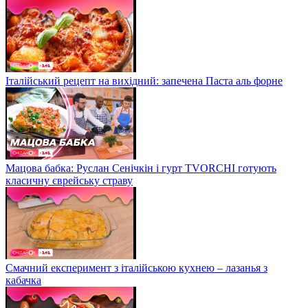
Італійський рецепт на вихідний: запечена Паста аль форне
Мацова бабка: Руслан Сенічкін і гурт TVORCHI готують
класичну єврейську страву
Смачний експеримент з італійською кухнею – лазанья з
кабачка