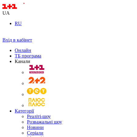
UA
RU
Вхід в кабінет
Онлайн
ТБ програма
Канали
Категорії
Реаліті-шоу
Розважальні шоу
Новини
Серіали