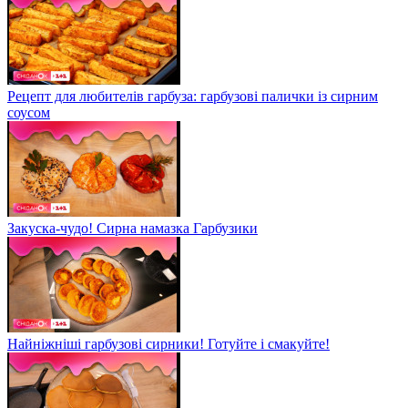
Рецепт для любителів гарбуза: гарбузові палички із сирним
соусом
Закуска-чудо! Сирна намазка Гарбузики
Найніжніші гарбузові сирники! Готуйте і смакуйте!