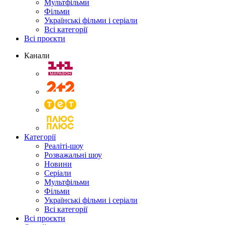
Мультфільми
Фільми
Українські фільми і серіали
Всі категорії
Всі проєкти
Канали
Категорії
Реаліті-шоу
Розважальні шоу
Новини
Серіали
Мультфільми
Фільми
Українські фільми і серіали
Всі категорії
Всі проєкти