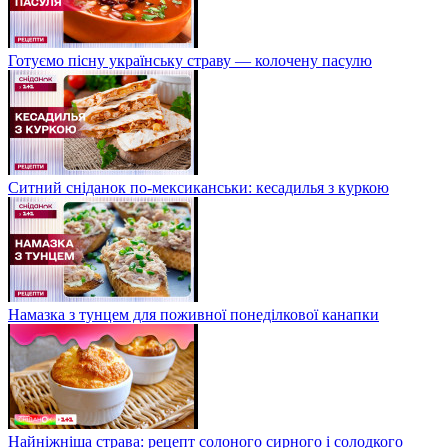
Готуємо пісну українську страву — колочену пасулю
Ситний сніданок по-мексиканськи: кесадилья з куркою
Намазка з тунцем для поживної понеділкової канапки
Найніжніша страва: рецепт солоного сирного і солодкого