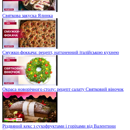
Святкова закуска Ялинка
Смужки-фоккача: рецепт, натхненний італійською кухнею
Окраса новорічного столу: рецепт салату Святковий віночок
Різдвяний кекс з сухофруктами і горіхами від Валентини