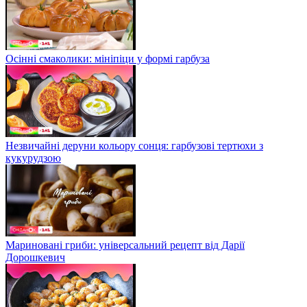
Осінні смаколики: мініпіци у формі гарбуза
Незвичайні деруни кольору сонця: гарбузові тертюхи з
кукурудзою
Мариновані гриби: універсальний рецепт від Дарії
Дорошкевич