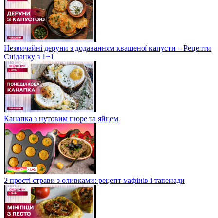
Незвичайні деруни з додаванням квашеної капусти – Рецепти
Сніданку з 1+1
Канапка з нутовим пюре та яйцем
2 прості страви з оливками: рецепт мафінів і тапенади