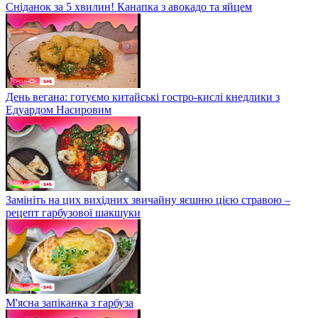
Сніданок за 5 хвилин! Канапка з авокадо та яйцем
День вегана: готуємо китайські гостро-кислі кнедлики з
Едуардом Насировим
Замініть на цих вихідних звичайну яєшню цією стравою –
рецепт гарбузової шакшуки
М'ясна запіканка з гарбуза