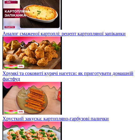
Аналог смаженої картоплі: рецепт картопляної запіканки
Хрумкі та соковиті курячі нагетси: як приготувати домашній
фастфуд
Хрусткий закуска: картопляно-гарбузові палички