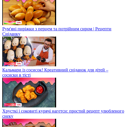
Рум'яні пиріжки з перцем та потрійним сиром | Рецепти
Сніданку
Кальмари із сосисок! Креативний сніданок для дітей –
сосиски в тісті
Хрусткі і соковиті курячі нагетси: простий рецепт улюбленого
снеку