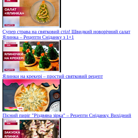
Супер страва на святковий стіл! Швидкий новорічний салат
Ялинка – Рецепти Сніданку з 1+1
Ялинки на крекері – простий святковий рецепт
Пісний пиріг "Різдвяна зірка" – Рецепти Сніданку. Вихідний