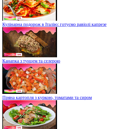
Кулінарна подорож в Італію: готуємо равіолі капрезе
Канапка з тунцем та селерою
Пряна картопля з куркою, томатами та сиром