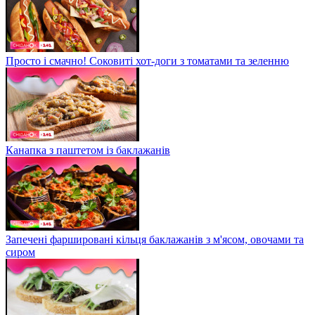
Просто і смачно! Соковиті хот-доги з томатами та зеленню
Канапка з паштетом із баклажанів
Запечені фаршировані кільця баклажанів з м'ясом, овочами та
сиром