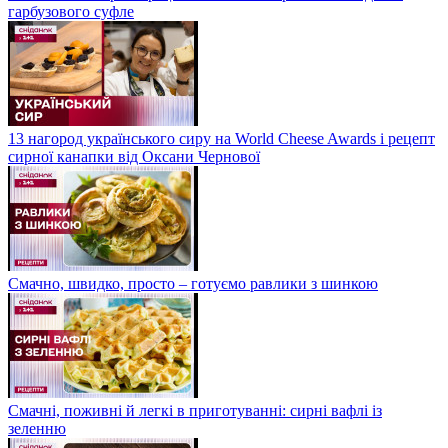
гарбузового суфле
13 нагород українського сиру на World Cheese Awards і рецепт
сирної канапки від Оксани Чернової
Смачно, швидко, просто – готуємо равлики з шинкою
Смачні, поживні й легкі в приготуванні: сирні вафлі із
зеленню