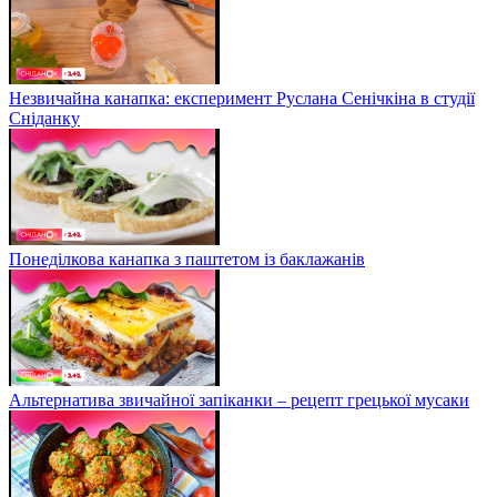
Незвичайна канапка: експеримент Руслана Сенічкіна в студії
Сніданку
Понеділкова канапка з паштетом із баклажанів
Альтернатива звичайної запіканки – рецепт грецької мусаки