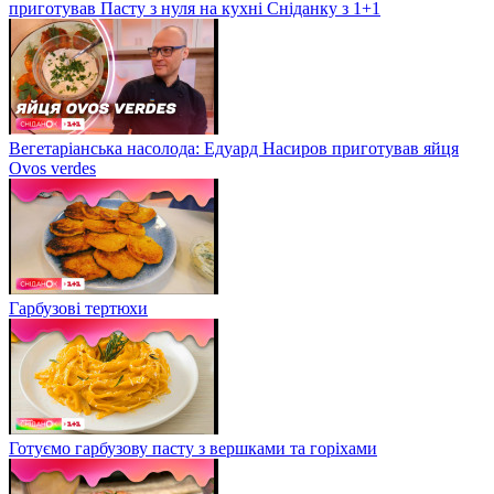
приготував Пасту з нуля на кухні Сніданку з 1+1
Вегетаріанська насолода: Едуард Насиров приготував яйця
Ovos verdes
Гарбузові тертюхи
Готуємо гарбузову пасту з вершками та горіхами