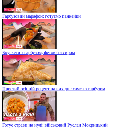
Гарбузовий марафон: готуємо панкейки
Брускети з гарбузом, фетою та сиром
Простий осінній рецепт на вихідні: самса з гарбузом
Готує страви на нулі: військовий Руслан Мокрицький