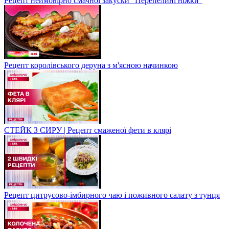
Рецепт неймовірно смачної закуски "Перепелині ніжки"
Рецепт королівського деруна з м'ясною начинкою
СТЕЙК З СИРУ | Рецепт смаженої фети в клярі
Рецепт цитрусово-імбирного чаю і поживного салату з тунця