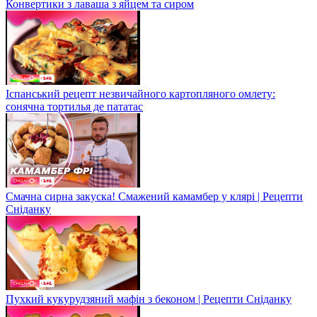
Конвертики з лаваша з яйцем та сиром
Іспанський рецепт незвичайного картопляного омлету:
сонячна тортилья де пататас
Смачна сирна закуска! Смажений камамбер у клярі | Рецепти
Сніданку
Пухкий кукурудзяний мафін з беконом | Рецепти Сніданку