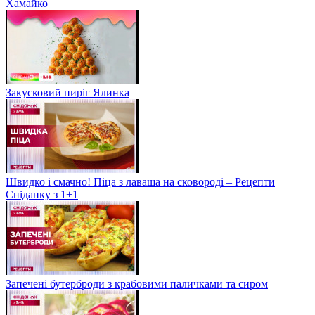
Хамайко
Закусковий пиріг Ялинка
Швидко і смачно! Піца з лаваша на сковороді – Рецепти
Сніданку з 1+1
Запечені бутерброди з крабовими паличками та сиром