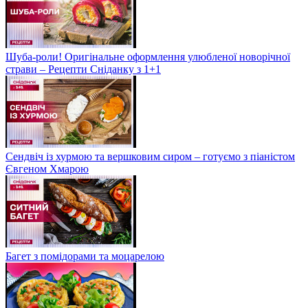
Шуба-роли! Оригінальне оформлення улюбленої новорічної
страви – Рецепти Сніданку з 1+1
Сендвіч із хурмою та вершковим сиром – готуємо з піаністом
Євгеном Хмарою
Багет з помідорами та моцарелою