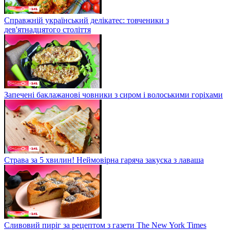
Справжній український делікатес: товченики з
дев'ятнадцятого століття
Запечені баклажанові човники з сиром і волоськими горіхами
Страва за 5 хвилин! Неймовірна гаряча закуска з лаваша
Сливовий пиріг за рецептом з газети The New York Times