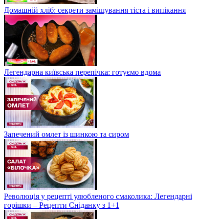
Домашній хліб: секрети замішування тіста і випікання
Легендарна київська перепічка: готуємо вдома
Запечений омлет із шинкою та сиром
Революція у рецепті улюбленого смаколика: Легендарні
горішки – Рецепти Сніданку з 1+1