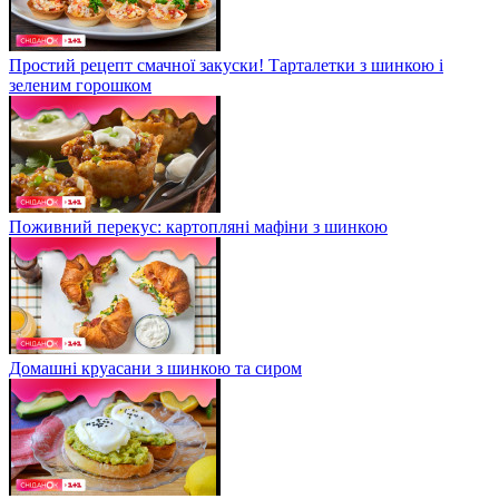
Простий рецепт смачної закуски! Тарталетки з шинкою і
зеленим горошком
Поживний перекус: картопляні мафіни з шинкою
Домашні круасани з шинкою та сиром