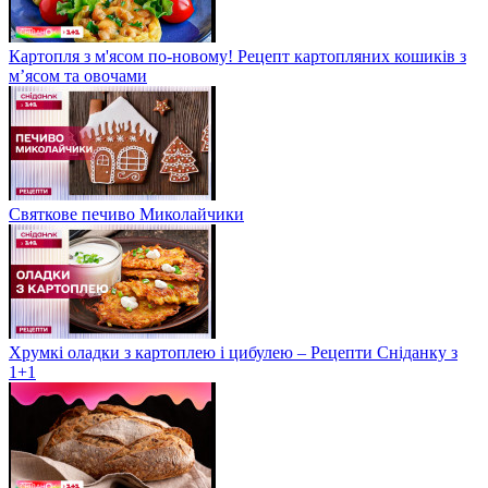
Картопля з м'ясом по-новому! Рецепт картопляних кошиків з
м’ясом та овочами
Святкове печиво Миколайчики
Хрумкі оладки з картоплею і цибулею – Рецепти Сніданку з
1+1