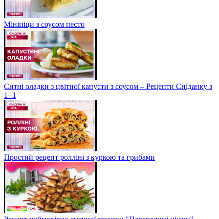
Мініпіци з соусом песто
Ситні оладки з цвітної капусти з соусом – Рецепти Сніданку з
1+1
Простий рецепт ролліні з куркою та грибами