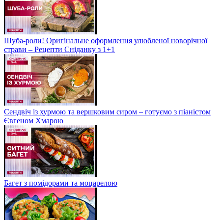
Шуба-роли! Оригінальне оформлення улюбленої новорічної
страви – Рецепти Сніданку з 1+1
Сендвіч із хурмою та вершковим сиром – готуємо з піаністом
Євгеном Хмарою
Багет з помідорами та моцарелою