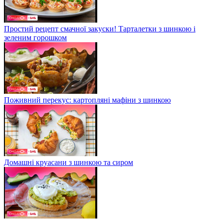
Простий рецепт смачної закуски! Тарталетки з шинкою і
зеленим горошком
Поживний перекус: картопляні мафіни з шинкою
Домашні круасани з шинкою та сиром