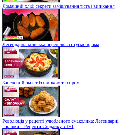
Домашній хліб: секрети замішування тіста і випікання
Легендарна київська перепічка: готуємо вдома
Запечений омлет із шинкою та сиром
Революція у рецепті улюбленого смаколика: Легендарні
горішки – Рецепти Сніданку з 1+1