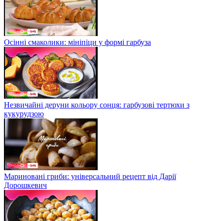
Осінні смаколики: мініпіци у формі гарбуза
Незвичайні деруни кольору сонця: гарбузові тертюхи з
кукурудзою
Мариновані гриби: універсальний рецепт від Дарії
Дорошкевич