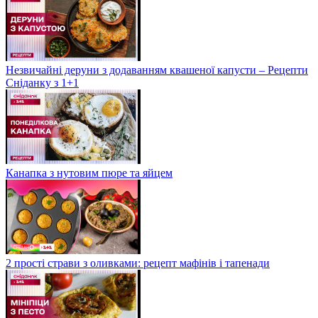
Незвичайні деруни з додаванням квашеної капусти – Рецепти
Сніданку з 1+1
Канапка з нутовим пюре та яйцем
2 прості страви з оливками: рецепт мафінів і тапенади