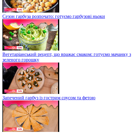
Сезон гарбуза розпочато: готуємо гарбузові ньоки
Вегетаріанський рецепт, що вражає смаком: готуємо мачанку з
зеленого горошку
Запечений гарбуз із гострим соусом та фетою