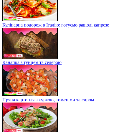
Кулінарна подорож в Італію: готуємо равіолі капрезе
Канапка з тунцем та селерою
Пряна картопля з куркою, томатами та сиром