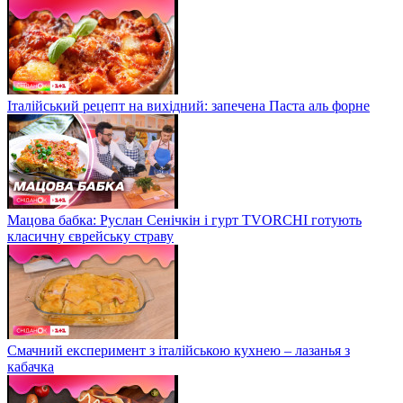
Італійський рецепт на вихідний: запечена Паста аль форне
Мацова бабка: Руслан Сенічкін і гурт TVORCHI готують
класичну єврейську страву
Смачний експеримент з італійською кухнею – лазанья з
кабачка