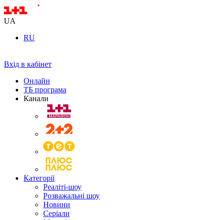
UA
RU
Вхід в кабінет
Онлайн
ТБ програма
Канали
Категорії
Реаліті-шоу
Розважальні шоу
Новини
Серіали