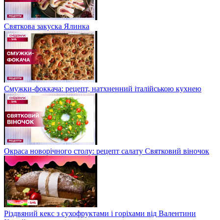
Святкова закуска Ялинка
Смужки-фоккача: рецепт, натхненний італійською кухнею
Окраса новорічного столу: рецепт салату Святковий віночок
Різдвяний кекс з сухофруктами і горіхами від Валентини