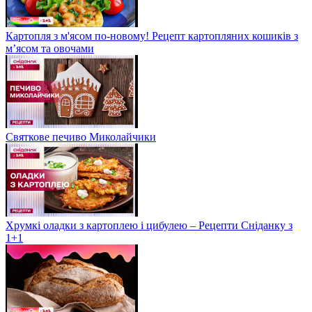
Картопля з м'ясом по-новому! Рецепт картопляних кошиків з
м’ясом та овочами
Святкове печиво Миколайчики
Хрумкі оладки з картоплею і цибулею – Рецепти Сніданку з
1+1