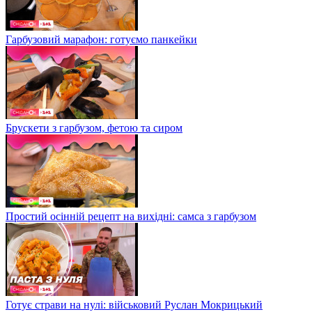
Гарбузовий марафон: готуємо панкейки
Брускети з гарбузом, фетою та сиром
Простий осінній рецепт на вихідні: самса з гарбузом
Готує страви на нулі: військовий Руслан Мокрицький