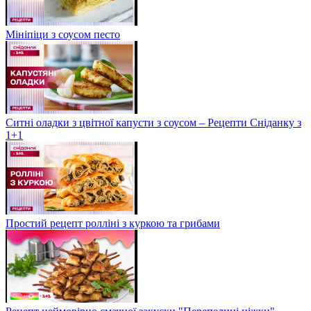
Мініпіци з соусом песто
Ситні оладки з цвітної капусти з соусом – Рецепти Сніданку з
1+1
Простий рецепт ролліні з куркою та грибами