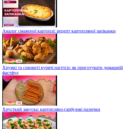
Аналог смаженої картоплі: рецепт картопляної запіканки
Хрумкі та соковиті курячі нагетси: як приготувати домашній
фастфуд
Хрусткий закуска: картопляно-гарбузові палички