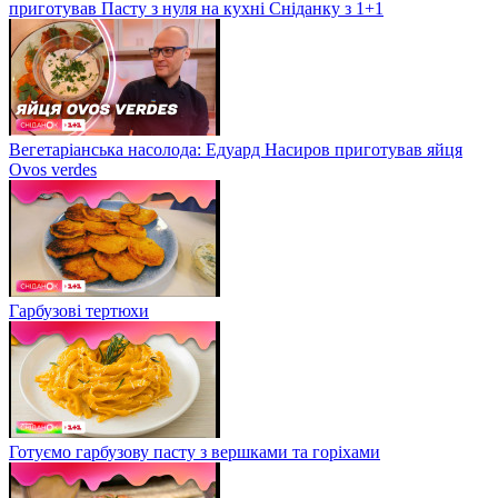
приготував Пасту з нуля на кухні Сніданку з 1+1
Вегетаріанська насолода: Едуард Насиров приготував яйця
Ovos verdes
Гарбузові тертюхи
Готуємо гарбузову пасту з вершками та горіхами