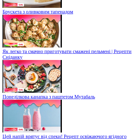
Брускета з оливковим тапенадом
Як легко та смачно приготувати смажені пельмені | Рецепти
Сніданку
Понеділкова канапка з паштетом Мутабаль
Цей напій врятує від спеки! Рецепт освіжаючого ягідного