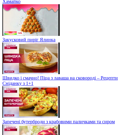
Хамайко
Закусковий пиріг Ялинка
Швидко і смачно! Піца з лаваша на сковороді – Рецепти
Сніданку з 1+1
Запечені бутерброди з крабовими паличками та сиром