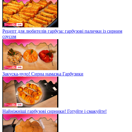
Рецепт для любителів гарбуза: гарбузові палички із сирним
соусом
Закуска-чудо! Сирна намазка Гарбузики
Найніжніші гарбузові сирники! Готуйте і смакуйте!