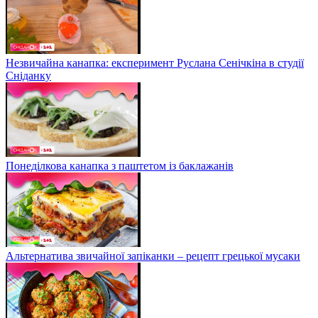
Незвичайна канапка: експеримент Руслана Сенічкіна в студії
Сніданку
Понеділкова канапка з паштетом із баклажанів
Альтернатива звичайної запіканки – рецепт грецької мусаки