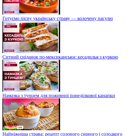
Готуємо пісну українську страву — колочену пасулю
Ситний сніданок по-мексиканськи: кесадилья з куркою
Намазка з тунцем для поживної понеділкової канапки
Найніжніша страва: рецепт солоного сирного і солодкого