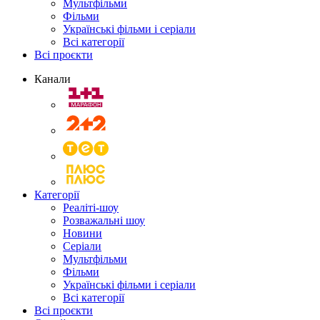
Мультфільми
Фільми
Українські фільми і серіали
Всі категорії
Всі проєкти
Канали
Категорії
Реаліті-шоу
Розважальні шоу
Новини
Серіали
Мультфільми
Фільми
Українські фільми і серіали
Всі категорії
Всі проєкти