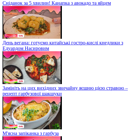
Сніданок за 5 хвилин! Канапка з авокадо та яйцем
День вегана: готуємо китайські гостро-кислі кнедлики з
Едуардом Насировим
Замініть на цих вихідних звичайну яєшню цією стравою –
рецепт гарбузової шакшуки
М'ясна запіканка з гарбуза