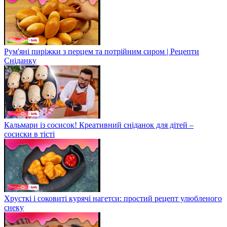
Рум'яні пиріжки з перцем та потрійним сиром | Рецепти
Сніданку
Кальмари із сосисок! Креативний сніданок для дітей –
сосиски в тісті
Хрусткі і соковиті курячі нагетси: простий рецепт улюбленого
снеку