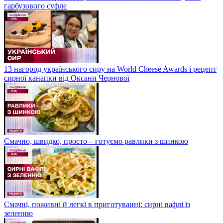
гарбузового суфле
13 нагород українського сиру на World Cheese Awards і рецепт
сирної канапки від Оксани Чернової
Смачно, швидко, просто – готуємо равлики з шинкою
Смачні, поживні й легкі в приготуванні: сирні вафлі із
зеленню