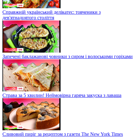
Справжній український делікатес: товченики з
дев'ятнадцятого століття
Запечені баклажанові човники з сиром і волоськими горіхами
Страва за 5 хвилин! Неймовірна гаряча закуска з лаваша
Сливовий пиріг за рецептом з газети The New York Times