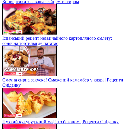
Конвертики з лаваша з яйцем та сиром
Іспанський рецепт незвичайного картопляного омлету:
сонячна тортилья де пататас
Смачна сирна закуска! Смажений камамбер у клярі | Рецепти
Сніданку
Пухкий кукурудзяний мафін з беконом | Рецепти Сніданку