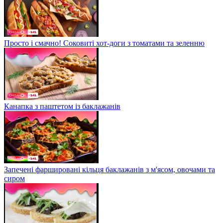
Просто і смачно! Соковиті хот-доги з томатами та зеленню
Канапка з паштетом із баклажанів
Запечені фаршировані кільця баклажанів з м'ясом, овочами та
сиром