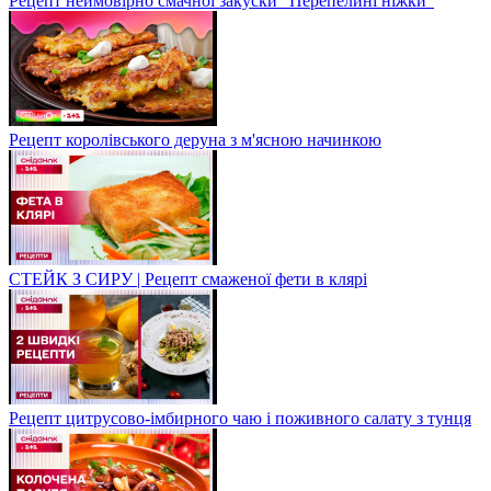
Рецепт неймовірно смачної закуски "Перепелині ніжки"
Рецепт королівського деруна з м'ясною начинкою
СТЕЙК З СИРУ | Рецепт смаженої фети в клярі
Рецепт цитрусово-імбирного чаю і поживного салату з тунця