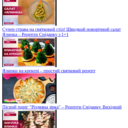
Супер страва на святковий стіл! Швидкий новорічний салат
Ялинка – Рецепти Сніданку з 1+1
Ялинки на крекері – простий святковий рецепт
Пісний пиріг "Різдвяна зірка" – Рецепти Сніданку. Вихідний