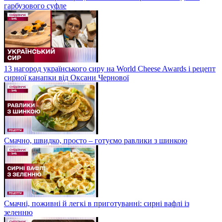
гарбузового суфле
13 нагород українського сиру на World Cheese Awards і рецепт
сирної канапки від Оксани Чернової
Смачно, швидко, просто – готуємо равлики з шинкою
Смачні, поживні й легкі в приготуванні: сирні вафлі із
зеленню