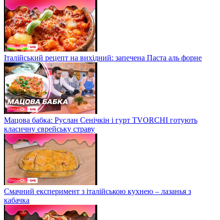
Італійський рецепт на вихідний: запечена Паста аль форне
Мацова бабка: Руслан Сенічкін і гурт TVORCHI готують
класичну єврейську страву
Смачний експеримент з італійською кухнею – лазанья з
кабачка