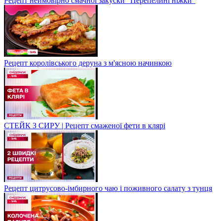
Рецепт неймовірно смачної закуски "Перепелині ніжки"
Рецепт королівського деруна з м'ясною начинкою
СТЕЙК З СИРУ | Рецепт смаженої фети в клярі
Рецепт цитрусово-імбирного чаю і поживного салату з тунця