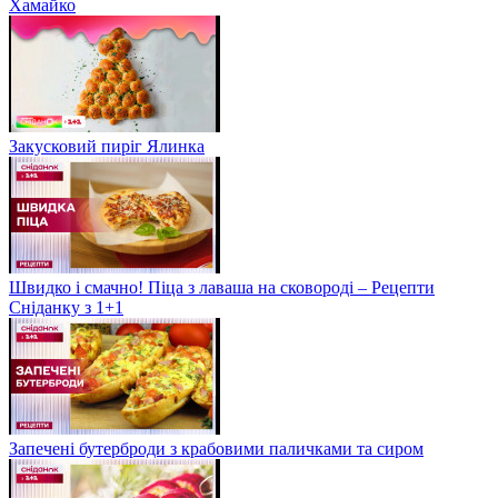
Хамайко
Закусковий пиріг Ялинка
Швидко і смачно! Піца з лаваша на сковороді – Рецепти
Сніданку з 1+1
Запечені бутерброди з крабовими паличками та сиром