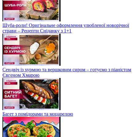
Шуба-роли! Оригінальне оформлення улюбленої новорічної
страви – Рецепти Сніданку з 1+1
Сендвіч із хурмою та вершковим сиром – готуємо з піаністом
Євгеном Хмарою
Багет з помідорами та моцарелою