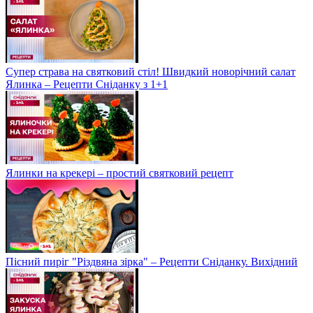
Супер страва на святковий стіл! Швидкий новорічний салат
Ялинка – Рецепти Сніданку з 1+1
Ялинки на крекері – простий святковий рецепт
Пісний пиріг "Різдвяна зірка" – Рецепти Сніданку. Вихідний