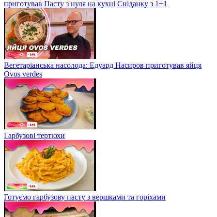
приготував Пасту з нуля на кухні Сніданку з 1+1
Вегетаріанська насолода: Едуард Насиров приготував яйця
Ovos verdes
Гарбузові тертюхи
Готуємо гарбузову пасту з вершками та горіхами