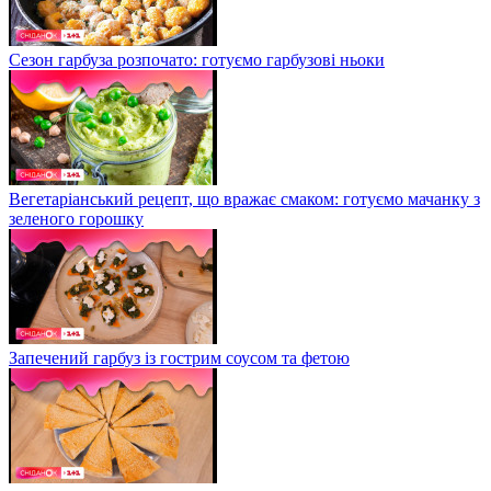
Сезон гарбуза розпочато: готуємо гарбузові ньоки
Вегетаріанський рецепт, що вражає смаком: готуємо мачанку з
зеленого горошку
Запечений гарбуз із гострим соусом та фетою