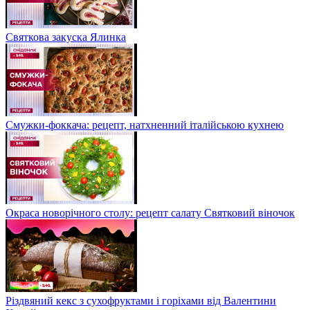
Святкова закуска Ялинка
Смужки-фоккача: рецепт, натхненний італійською кухнею
Окраса новорічного столу: рецепт салату Святковий віночок
Різдвяний кекс з сухофруктами і горіхами від Валентини