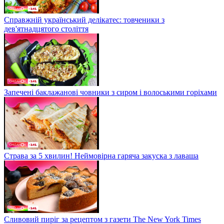
Справжній український делікатес: товченики з
дев'ятнадцятого століття
Запечені баклажанові човники з сиром і волоськими горіхами
Страва за 5 хвилин! Неймовірна гаряча закуска з лаваша
Сливовий пиріг за рецептом з газети The New York Times