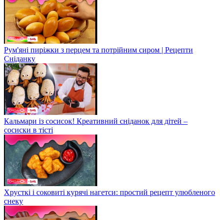
Рум'яні пиріжки з перцем та потрійним сиром | Рецепти
Сніданку
Кальмари із сосисок! Креативний сніданок для дітей –
сосиски в тісті
Хрусткі і соковиті курячі нагетси: простий рецепт улюбленого
снеку