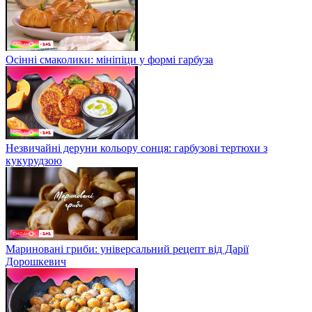
Осінні смаколики: мініпіци у формі гарбуза
Незвичайні деруни кольору сонця: гарбузові тертюхи з
кукурудзою
Мариновані гриби: універсальний рецепт від Дарії
Дорошкевич