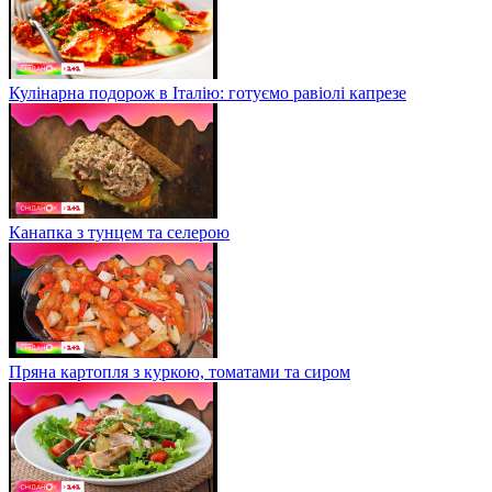
Кулінарна подорож в Італію: готуємо равіолі капрезе
Канапка з тунцем та селерою
Пряна картопля з куркою, томатами та сиром