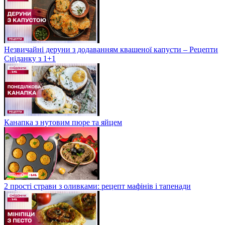
Незвичайні деруни з додаванням квашеної капусти – Рецепти
Сніданку з 1+1
Канапка з нутовим пюре та яйцем
2 прості страви з оливками: рецепт мафінів і тапенади