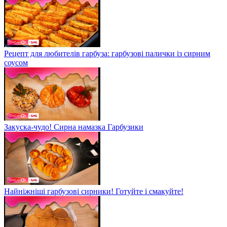
Рецепт для любителів гарбуза: гарбузові палички із сирним
соусом
Закуска-чудо! Сирна намазка Гарбузики
Найніжніші гарбузові сирники! Готуйте і смакуйте!