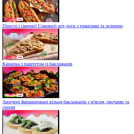
Просто і смачно! Соковиті хот-доги з томатами та зеленню
Канапка з паштетом із баклажанів
Запечені фаршировані кільця баклажанів з м'ясом, овочами та
сиром