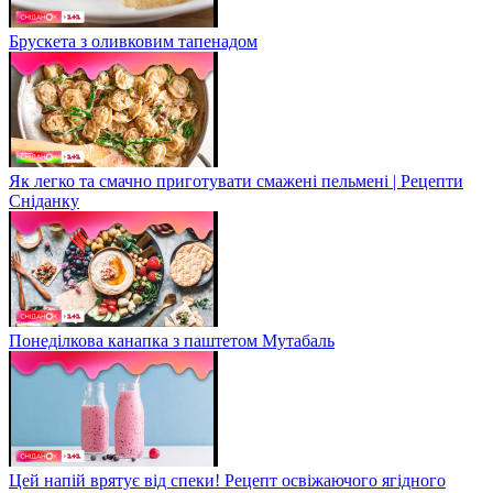
Брускета з оливковим тапенадом
Як легко та смачно приготувати смажені пельмені | Рецепти
Сніданку
Понеділкова канапка з паштетом Мутабаль
Цей напій врятує від спеки! Рецепт освіжаючого ягідного