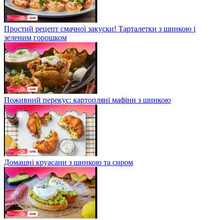
Простий рецепт смачної закуски! Тарталетки з шинкою і
зеленим горошком
Поживний перекус: картопляні мафіни з шинкою
Домашні круасани з шинкою та сиром