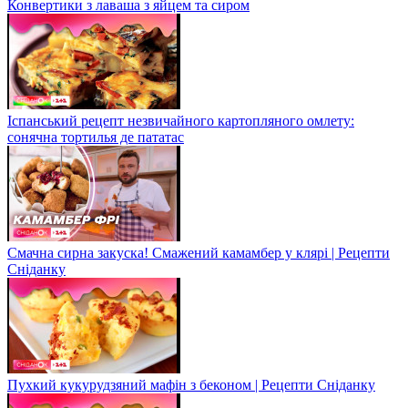
Конвертики з лаваша з яйцем та сиром
Іспанський рецепт незвичайного картопляного омлету:
сонячна тортилья де пататас
Смачна сирна закуска! Смажений камамбер у клярі | Рецепти
Сніданку
Пухкий кукурудзяний мафін з беконом | Рецепти Сніданку