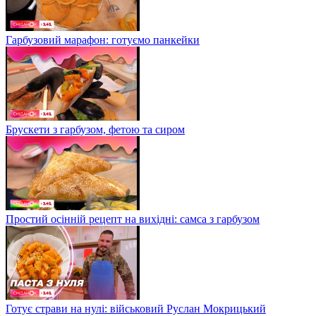
Гарбузовий марафон: готуємо панкейки
Брускети з гарбузом, фетою та сиром
Простий осінній рецепт на вихідні: самса з гарбузом
Готує страви на нулі: військовий Руслан Мокрицький