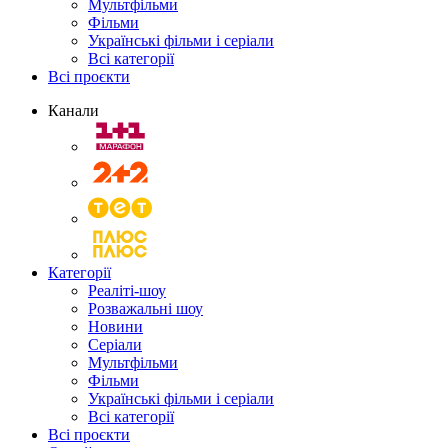
Мультфільми
Фільми
Українські фільми і серіали
Всі категорії
Всі проєкти
Канали
Категорії
Реаліті-шоу
Розважальні шоу
Новини
Серіали
Мультфільми
Фільми
Українські фільми і серіали
Всі категорії
Всі проєкти