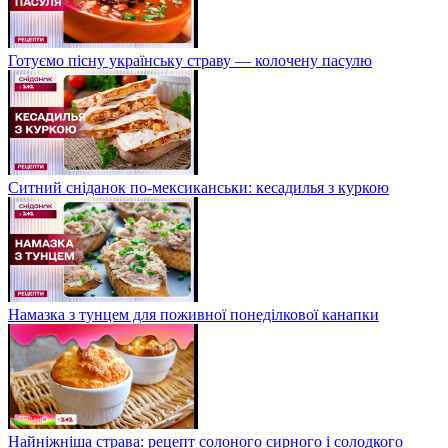
Готуємо пісну українську страву — колочену пасулю
Ситний сніданок по-мексиканськи: кесадилья з куркою
Намазка з тунцем для поживної понеділкової канапки
Найніжніша страва: рецепт солоного сирного і солодкого