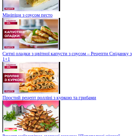
Мініпіци з соусом песто
Ситні оладки з цвітної капусти з соусом – Рецепти Сніданку з
1+1
Простий рецепт ролліні з куркою та грибами