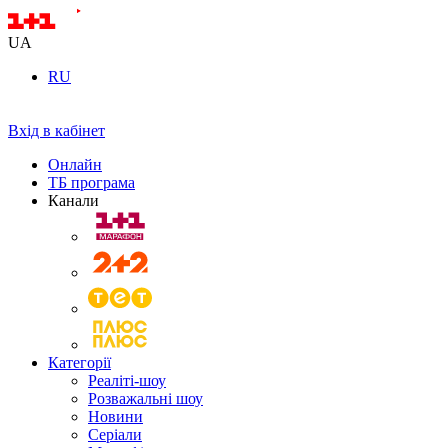
UA
RU
Вхід в кабінет
Онлайн
ТБ програма
Канали
Категорії
Реаліті-шоу
Розважальні шоу
Новини
Серіали