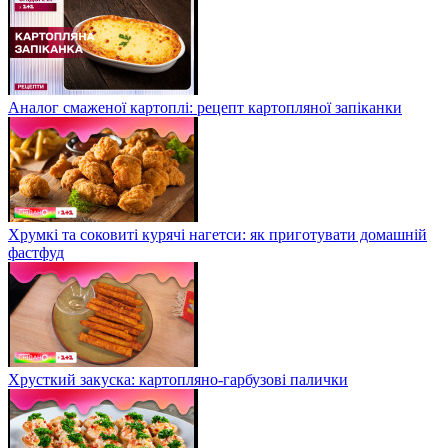
Аналог смаженої картоплі: рецепт картопляної запіканки
Хрумкі та соковиті курячі нагетси: як приготувати домашній
фастфуд
Хрусткий закуска: картопляно-гарбузові палички