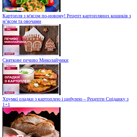
Картопля з м'ясом по-новому! Рецепт картопляних кошиків з
м’ясом та овочами
Святкове печиво Миколайчики
Хрумкі оладки з картоплею і цибулею – Рецепти Сніданку з
1+1