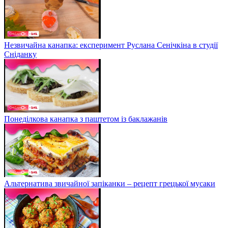
Незвичайна канапка: експеримент Руслана Сенічкіна в студії
Сніданку
Понеділкова канапка з паштетом із баклажанів
Альтернатива звичайної запіканки – рецепт грецької мусаки