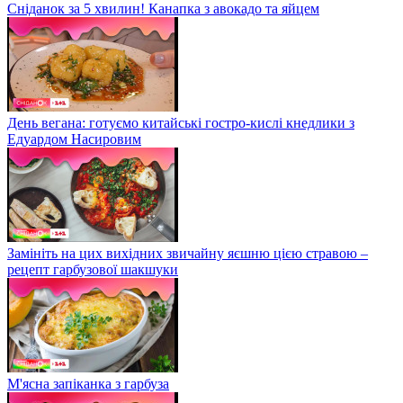
Сніданок за 5 хвилин! Канапка з авокадо та яйцем
День вегана: готуємо китайські гостро-кислі кнедлики з
Едуардом Насировим
Замініть на цих вихідних звичайну яєшню цією стравою –
рецепт гарбузової шакшуки
М'ясна запіканка з гарбуза