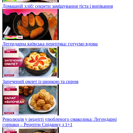
Домашній хліб: секрети замішування тіста і випікання
Легендарна київська перепічка: готуємо вдома
Запечений омлет із шинкою та сиром
Революція у рецепті улюбленого смаколика: Легендарні
горішки – Рецепти Сніданку з 1+1