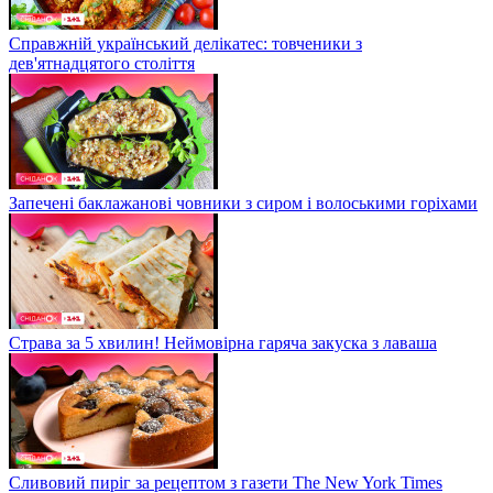
Справжній український делікатес: товченики з
дев'ятнадцятого століття
Запечені баклажанові човники з сиром і волоськими горіхами
Страва за 5 хвилин! Неймовірна гаряча закуска з лаваша
Сливовий пиріг за рецептом з газети The New York Times