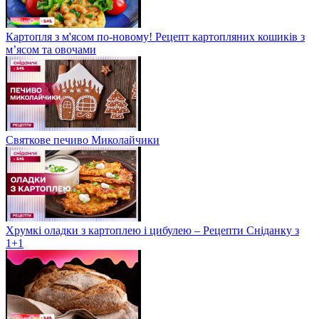
Картопля з м'ясом по-новому! Рецепт картопляних кошиків з
м’ясом та овочами
Святкове печиво Миколайчики
Хрумкі оладки з картоплею і цибулею – Рецепти Сніданку з
1+1