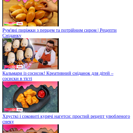
Рум'яні пиріжки з перцем та потрійним сиром | Рецепти
Сніданку
Кальмари із сосисок! Креативний сніданок для дітей –
сосиски в тісті
Хрусткі і соковиті курячі нагетси: простий рецепт улюбленого
снеку