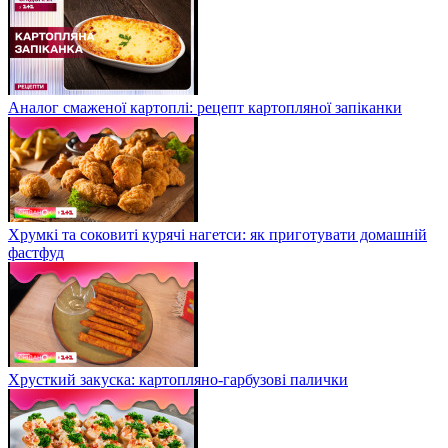
Аналог смаженої картоплі: рецепт картопляної запіканки
Хрумкі та соковиті курячі нагетси: як приготувати домашній
фастфуд
Хрусткий закуска: картопляно-гарбузові палички