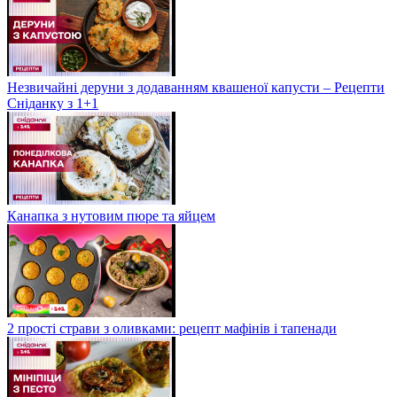
Незвичайні деруни з додаванням квашеної капусти – Рецепти
Сніданку з 1+1
Канапка з нутовим пюре та яйцем
2 прості страви з оливками: рецепт мафінів і тапенади