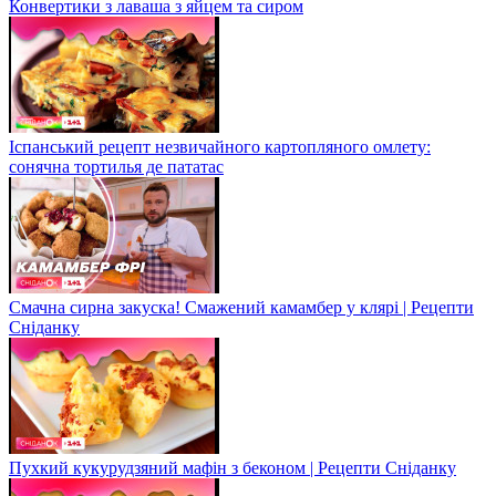
Конвертики з лаваша з яйцем та сиром
Іспанський рецепт незвичайного картопляного омлету:
сонячна тортилья де пататас
Смачна сирна закуска! Смажений камамбер у клярі | Рецепти
Сніданку
Пухкий кукурудзяний мафін з беконом | Рецепти Сніданку