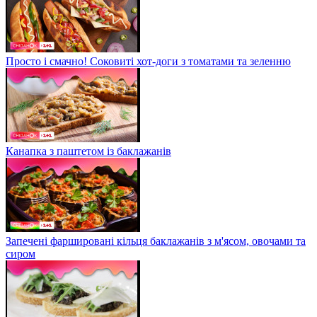
Просто і смачно! Соковиті хот-доги з томатами та зеленню
Канапка з паштетом із баклажанів
Запечені фаршировані кільця баклажанів з м'ясом, овочами та
сиром