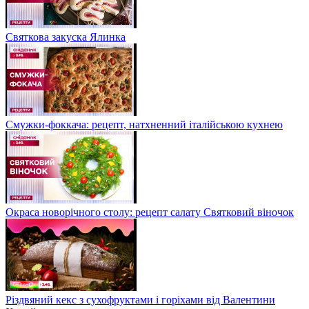
Святкова закуска Ялинка
Смужки-фоккача: рецепт, натхненний італійською кухнею
Окраса новорічного столу: рецепт салату Святковий віночок
Різдвяний кекс з сухофруктами і горіхами від Валентини