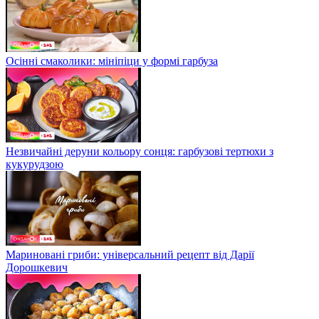
Осінні смаколики: мініпіци у формі гарбуза
Незвичайні деруни кольору сонця: гарбузові тертюхи з
кукурудзою
Мариновані гриби: універсальний рецепт від Дарії
Дорошкевич