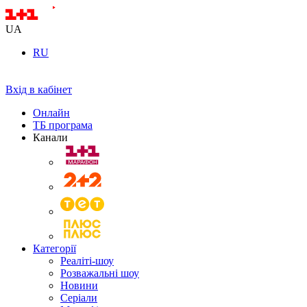
UA
RU
Вхід в кабінет
Онлайн
ТБ програма
Канали
Категорії
Реаліті-шоу
Розважальні шоу
Новини
Серіали