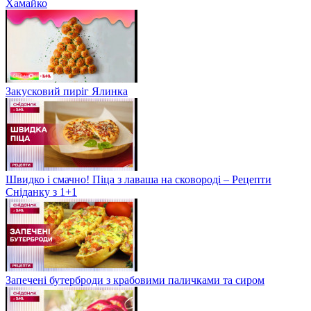
Хамайко
Закусковий пиріг Ялинка
Швидко і смачно! Піца з лаваша на сковороді – Рецепти
Сніданку з 1+1
Запечені бутерброди з крабовими паличками та сиром