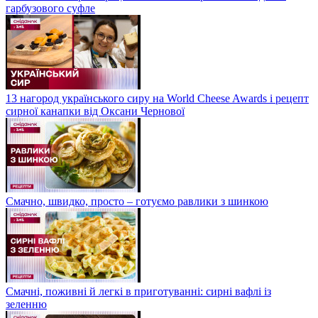
гарбузового суфле
13 нагород українського сиру на World Cheese Awards і рецепт
сирної канапки від Оксани Чернової
Смачно, швидко, просто – готуємо равлики з шинкою
Смачні, поживні й легкі в приготуванні: сирні вафлі із
зеленню