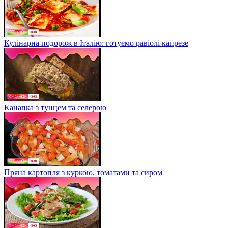
Кулінарна подорож в Італію: готуємо равіолі капрезе
Канапка з тунцем та селерою
Пряна картопля з куркою, томатами та сиром