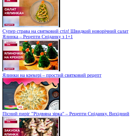
Супер страва на святковий стіл! Швидкий новорічний салат
Ялинка – Рецепти Сніданку з 1+1
Ялинки на крекері – простий святковий рецепт
Пісний пиріг "Різдвяна зірка" – Рецепти Сніданку. Вихідний