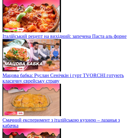
Італійський рецепт на вихідний: запечена Паста аль форне
Мацова бабка: Руслан Сенічкін і гурт TVORCHI готують
класичну єврейську страву
Смачний експеримент з італійською кухнею – лазанья з
кабачка