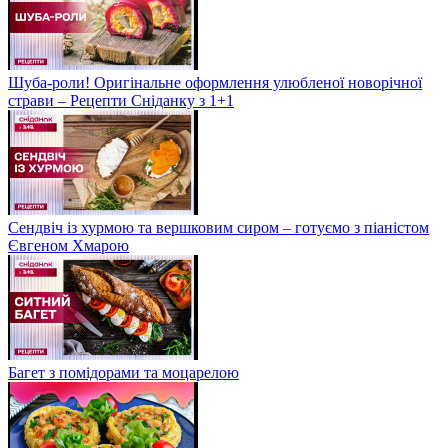
Шуба-роли! Оригінальне оформлення улюбленої новорічної
страви – Рецепти Сніданку з 1+1
Сендвіч із хурмою та вершковим сиром – готуємо з піаністом
Євгеном Хмарою
Багет з помідорами та моцарелою