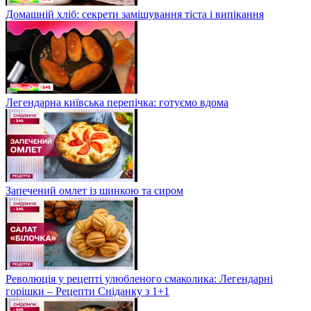
Домашній хліб: секрети замішування тіста і випікання
Легендарна київська перепічка: готуємо вдома
Запечений омлет із шинкою та сиром
Революція у рецепті улюбленого смаколика: Легендарні
горішки – Рецепти Сніданку з 1+1