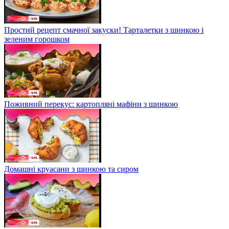
Простий рецепт смачної закуски! Тарталетки з шинкою і
зеленим горошком
Поживний перекус: картопляні мафіни з шинкою
Домашні круасани з шинкою та сиром