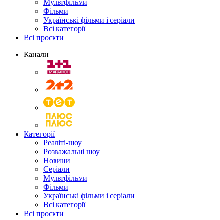
Мультфільми
Фільми
Українські фільми і серіали
Всі категорії
Всі проєкти
Канали
Категорії
Реаліті-шоу
Розважальні шоу
Новини
Серіали
Мультфільми
Фільми
Українські фільми і серіали
Всі категорії
Всі проєкти