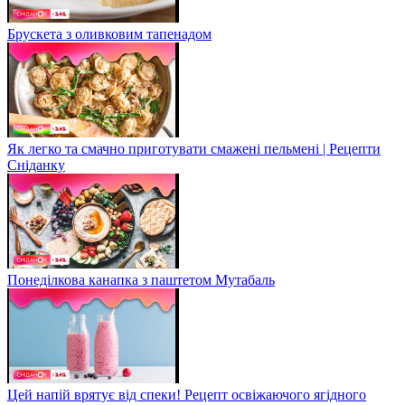
Брускета з оливковим тапенадом
Як легко та смачно приготувати смажені пельмені | Рецепти
Сніданку
Понеділкова канапка з паштетом Мутабаль
Цей напій врятує від спеки! Рецепт освіжаючого ягідного