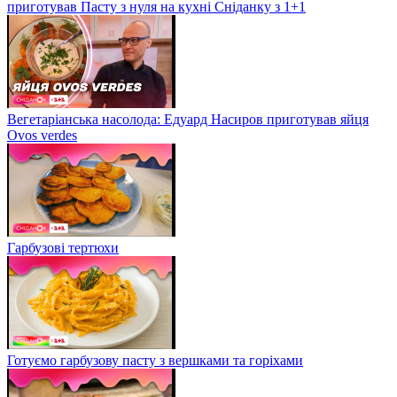
приготував Пасту з нуля на кухні Сніданку з 1+1
Вегетаріанська насолода: Едуард Насиров приготував яйця
Ovos verdes
Гарбузові тертюхи
Готуємо гарбузову пасту з вершками та горіхами