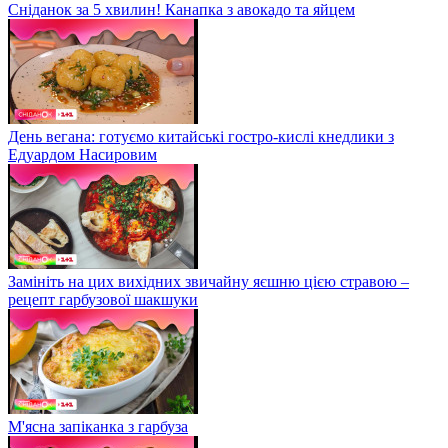
Сніданок за 5 хвилин! Канапка з авокадо та яйцем
День вегана: готуємо китайські гостро-кислі кнедлики з
Едуардом Насировим
Замініть на цих вихідних звичайну яєшню цією стравою –
рецепт гарбузової шакшуки
М'ясна запіканка з гарбуза