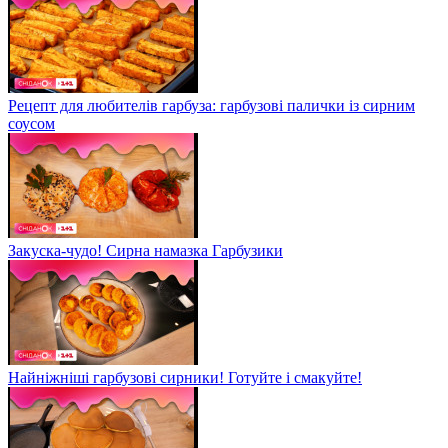
Рецепт для любителів гарбуза: гарбузові палички із сирним
соусом
Закуска-чудо! Сирна намазка Гарбузики
Найніжніші гарбузові сирники! Готуйте і смакуйте!