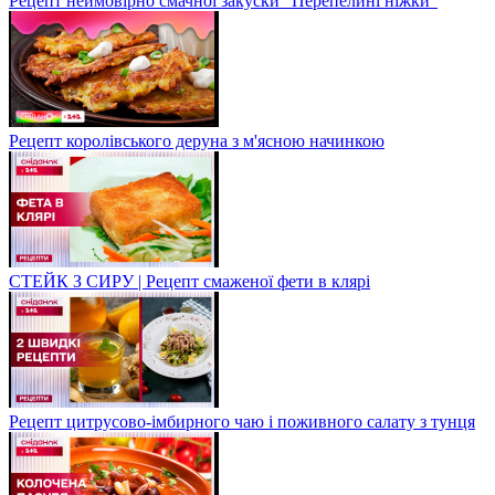
Рецепт неймовірно смачної закуски "Перепелині ніжки"
Рецепт королівського деруна з м'ясною начинкою
СТЕЙК З СИРУ | Рецепт смаженої фети в клярі
Рецепт цитрусово-імбирного чаю і поживного салату з тунця