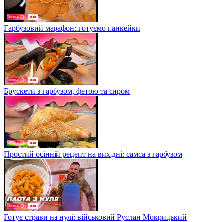
Гарбузовий марафон: готуємо панкейки
Брускети з гарбузом, фетою та сиром
Простий осінній рецепт на вихідні: самса з гарбузом
Готує страви на нулі: військовий Руслан Мокрицький