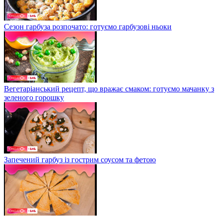
Сезон гарбуза розпочато: готуємо гарбузові ньоки
Вегетаріанський рецепт, що вражає смаком: готуємо мачанку з
зеленого горошку
Запечений гарбуз із гострим соусом та фетою