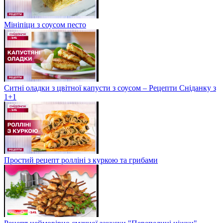
Мініпіци з соусом песто
Ситні оладки з цвітної капусти з соусом – Рецепти Сніданку з
1+1
Простий рецепт ролліні з куркою та грибами