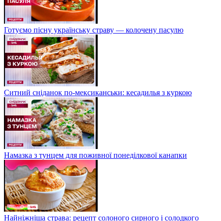
Готуємо пісну українську страву — колочену пасулю
Ситний сніданок по-мексиканськи: кесадилья з куркою
Намазка з тунцем для поживної понеділкової канапки
Найніжніша страва: рецепт солоного сирного і солодкого