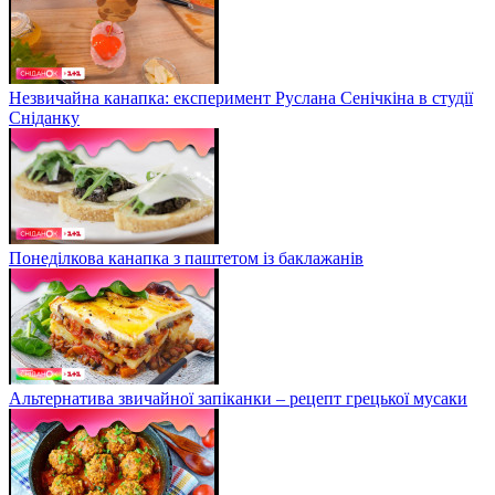
Незвичайна канапка: експеримент Руслана Сенічкіна в студії
Сніданку
Понеділкова канапка з паштетом із баклажанів
Альтернатива звичайної запіканки – рецепт грецької мусаки