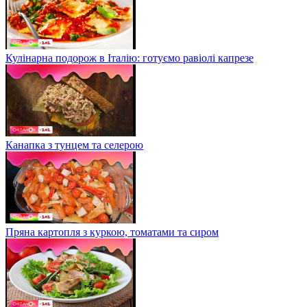
Кулінарна подорож в Італію: готуємо равіолі капрезе
Канапка з тунцем та селерою
Пряна картопля з куркою, томатами та сиром