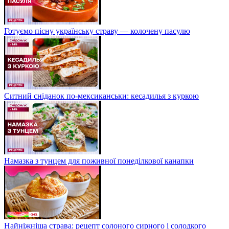
Готуємо пісну українську страву — колочену пасулю
Ситний сніданок по-мексиканськи: кесадилья з куркою
Намазка з тунцем для поживної понеділкової канапки
Найніжніша страва: рецепт солоного сирного і солодкого