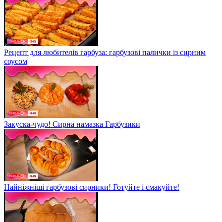
Рецепт для любителів гарбуза: гарбузові палички із сирним
соусом
Закуска-чудо! Сирна намазка Гарбузики
Найніжніші гарбузові сирники! Готуйте і смакуйте!