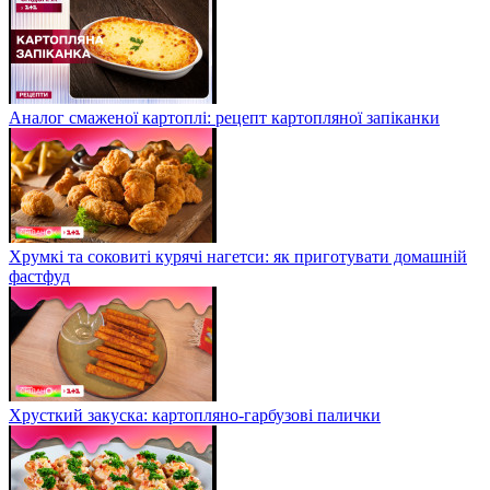
Аналог смаженої картоплі: рецепт картопляної запіканки
Хрумкі та соковиті курячі нагетси: як приготувати домашній
фастфуд
Хрусткий закуска: картопляно-гарбузові палички