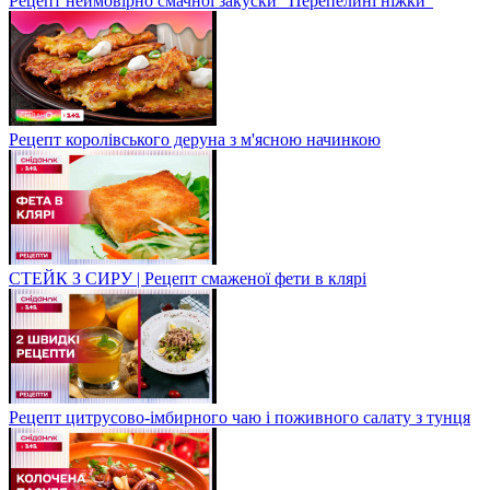
Рецепт неймовірно смачної закуски "Перепелині ніжки"
Рецепт королівського деруна з м'ясною начинкою
СТЕЙК З СИРУ | Рецепт смаженої фети в клярі
Рецепт цитрусово-імбирного чаю і поживного салату з тунця