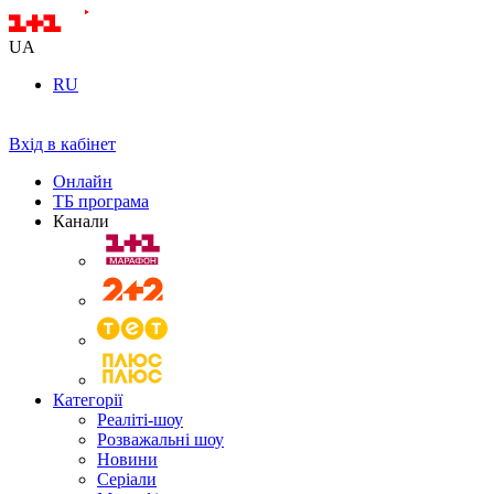
UA
RU
Вхід в кабінет
Онлайн
ТБ програма
Канали
Категорії
Реаліті-шоу
Розважальні шоу
Новини
Серіали