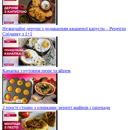
Незвичайні деруни з додаванням квашеної капусти – Рецепти
Сніданку з 1+1
Канапка з нутовим пюре та яйцем
2 прості страви з оливками: рецепт мафінів і тапенади