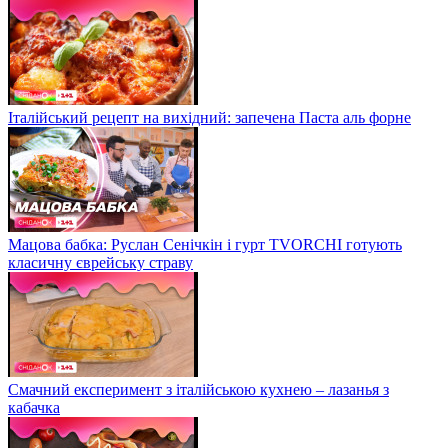
Італійський рецепт на вихідний: запечена Паста аль форне
Мацова бабка: Руслан Сенічкін і гурт TVORCHI готують
класичну єврейську страву
Смачний експеримент з італійською кухнею – лазанья з
кабачка