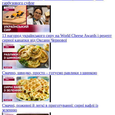
гарбузового суфле
13 нагород українського сиру на World Cheese Awards і рецепт
сирної канапки від Оксани Чернової
Смачно, швидко, просто – готуємо равлики з шинкою
Смачні, поживні й легкі в приготуванні: сирні вафлі із
зеленню