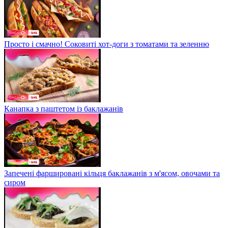
Просто і смачно! Соковиті хот-доги з томатами та зеленню
Канапка з паштетом із баклажанів
Запечені фаршировані кільця баклажанів з м'ясом, овочами та
сиром