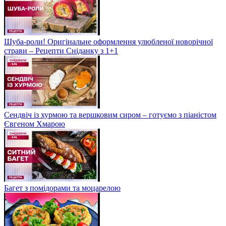
Шуба-роли! Оригінальне оформлення улюбленої новорічної
страви – Рецепти Сніданку з 1+1
Сендвіч із хурмою та вершковим сиром – готуємо з піаністом
Євгеном Хмарою
Багет з помідорами та моцарелою