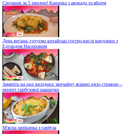
Сніданок за 5 хвилин! Канапка з авокадо та яйцем
День вегана: готуємо китайські гостро-кислі кнедлики з
Едуардом Насировим
Замініть на цих вихідних звичайну яєшню цією стравою –
рецепт гарбузової шакшуки
М'ясна запіканка з гарбуза