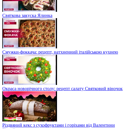
Святкова закуска Ялинка
Смужки-фоккача: рецепт, натхненний італійською кухнею
Окраса новорічного столу: рецепт салату Святковий віночок
Різдвяний кекс з сухофруктами і горіхами від Валентини