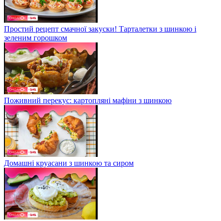
Простий рецепт смачної закуски! Тарталетки з шинкою і
зеленим горошком
Поживний перекус: картопляні мафіни з шинкою
Домашні круасани з шинкою та сиром