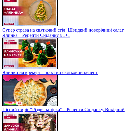
Супер страва на святковий стіл! Швидкий новорічний салат
Ялинка – Рецепти Сніданку з 1+1
Ялинки на крекері – простий святковий рецепт
Пісний пиріг "Різдвяна зірка" – Рецепти Сніданку. Вихідний