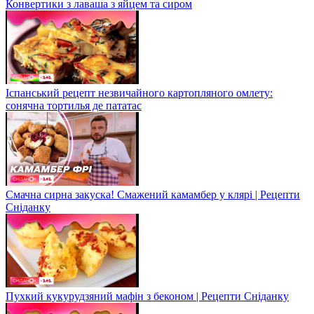
Конвертики з лаваша з яйцем та сиром
Іспанський рецепт незвичайного картопляного омлету:
сонячна тортилья де пататас
Смачна сирна закуска! Смажений камамбер у клярі | Рецепти
Сніданку
Пухкий кукурудзяний мафін з беконом | Рецепти Сніданку