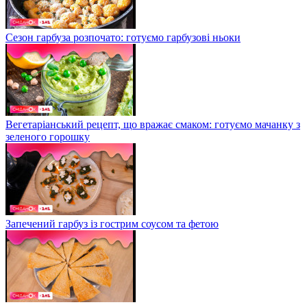
Сезон гарбуза розпочато: готуємо гарбузові ньоки
Вегетаріанський рецепт, що вражає смаком: готуємо мачанку з
зеленого горошку
Запечений гарбуз із гострим соусом та фетою