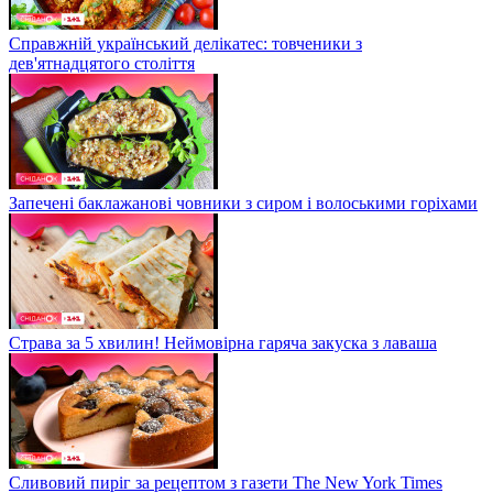
Справжній український делікатес: товченики з
дев'ятнадцятого століття
Запечені баклажанові човники з сиром і волоськими горіхами
Страва за 5 хвилин! Неймовірна гаряча закуска з лаваша
Сливовий пиріг за рецептом з газети The New York Times