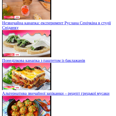
Незвичайна канапка: експеримент Руслана Сенічкіна в студії
Сніданку
Понеділкова канапка з паштетом із баклажанів
Альтернатива звичайної запіканки – рецепт грецької мусаки