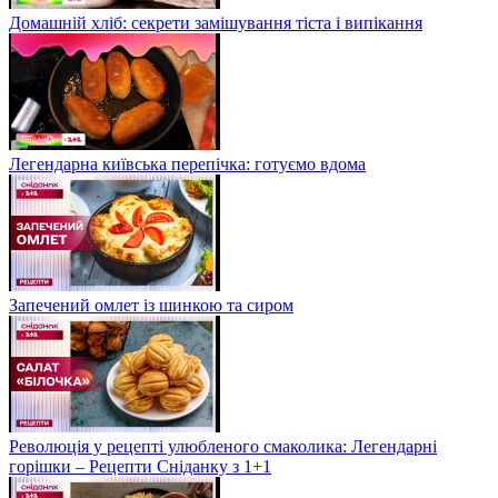
Домашній хліб: секрети замішування тіста і випікання
Легендарна київська перепічка: готуємо вдома
Запечений омлет із шинкою та сиром
Революція у рецепті улюбленого смаколика: Легендарні
горішки – Рецепти Сніданку з 1+1