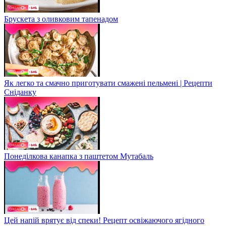
Брускета з оливковим тапенадом
Як легко та смачно приготувати смажені пельмені | Рецепти
Сніданку
Понеділкова канапка з паштетом Мутабаль
Цей напій врятує від спеки! Рецепт освіжаючого ягідного