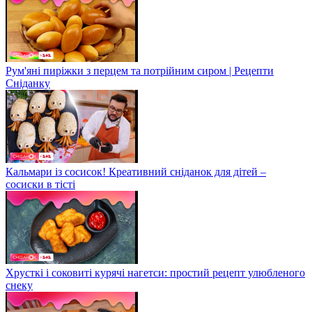
Рум'яні пиріжки з перцем та потрійним сиром | Рецепти
Сніданку
Кальмари із сосисок! Креативний сніданок для дітей –
сосиски в тісті
Хрусткі і соковиті курячі нагетси: простий рецепт улюбленого
снеку