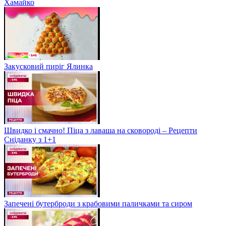
Хамайко
Закусковий пиріг Ялинка
Швидко і смачно! Піца з лаваша на сковороді – Рецепти
Сніданку з 1+1
Запечені бутерброди з крабовими паличками та сиром