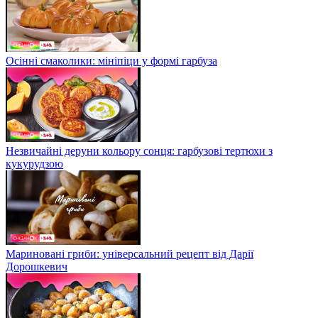
Осінні смаколики: мініпіци у формі гарбуза
Незвичайні деруни кольору сонця: гарбузові тертюхи з
кукурудзою
Мариновані гриби: універсальний рецепт від Дарії
Дорошкевич