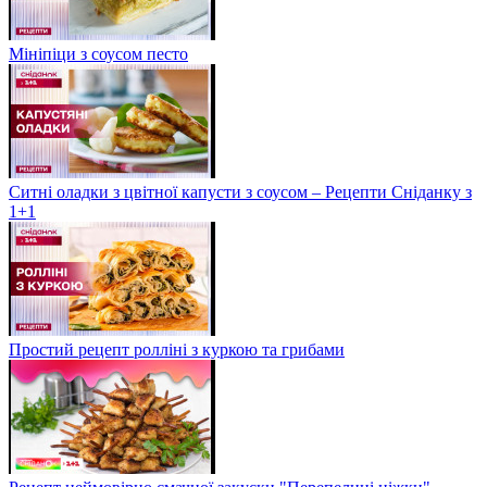
Мініпіци з соусом песто
Ситні оладки з цвітної капусти з соусом – Рецепти Сніданку з
1+1
Простий рецепт ролліні з куркою та грибами