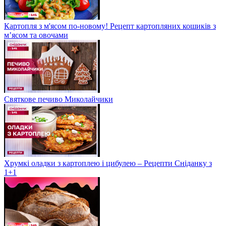
Картопля з м'ясом по-новому! Рецепт картопляних кошиків з
м’ясом та овочами
Святкове печиво Миколайчики
Хрумкі оладки з картоплею і цибулею – Рецепти Сніданку з
1+1