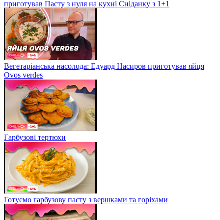
приготував Пасту з нуля на кухні Сніданку з 1+1
Вегетаріанська насолода: Едуард Насиров приготував яйця
Ovos verdes
Гарбузові тертюхи
Готуємо гарбузову пасту з вершками та горіхами