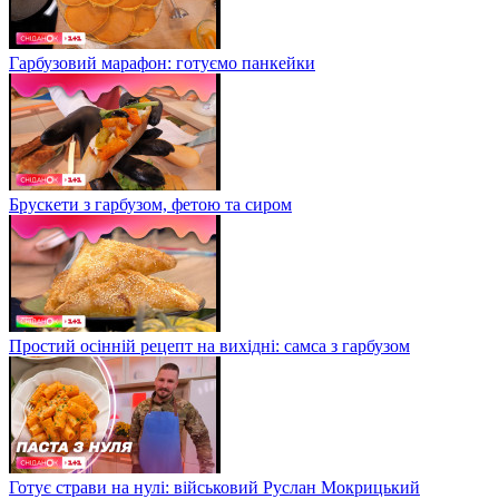
Гарбузовий марафон: готуємо панкейки
Брускети з гарбузом, фетою та сиром
Простий осінній рецепт на вихідні: самса з гарбузом
Готує страви на нулі: військовий Руслан Мокрицький