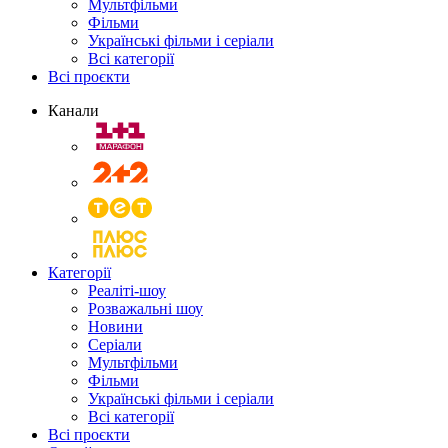
Мультфільми
Фільми
Українські фільми і серіали
Всі категорії
Всі проєкти
Канали
Категорії
Реаліті-шоу
Розважальні шоу
Новини
Серіали
Мультфільми
Фільми
Українські фільми і серіали
Всі категорії
Всі проєкти