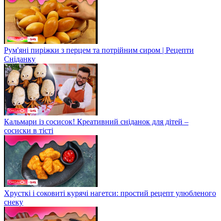
Рум'яні пиріжки з перцем та потрійним сиром | Рецепти
Сніданку
Кальмари із сосисок! Креативний сніданок для дітей –
сосиски в тісті
Хрусткі і соковиті курячі нагетси: простий рецепт улюбленого
снеку