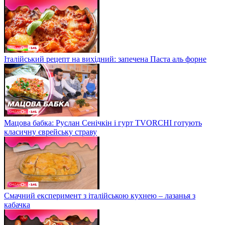
Італійський рецепт на вихідний: запечена Паста аль форне
Мацова бабка: Руслан Сенічкін і гурт TVORCHI готують
класичну єврейську страву
Смачний експеримент з італійською кухнею – лазанья з
кабачка