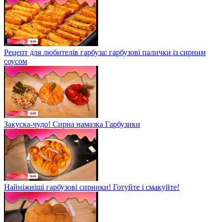
Рецепт для любителів гарбуза: гарбузові палички із сирним
соусом
Закуска-чудо! Сирна намазка Гарбузики
Найніжніші гарбузові сирники! Готуйте і смакуйте!