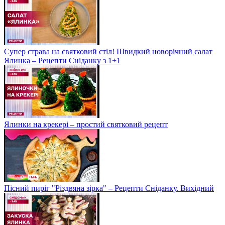
Супер страва на святковий стіл! Швидкий новорічний салат
Ялинка – Рецепти Сніданку з 1+1
Ялинки на крекері – простий святковий рецепт
Пісний пиріг "Різдвяна зірка" – Рецепти Сніданку. Вихідний