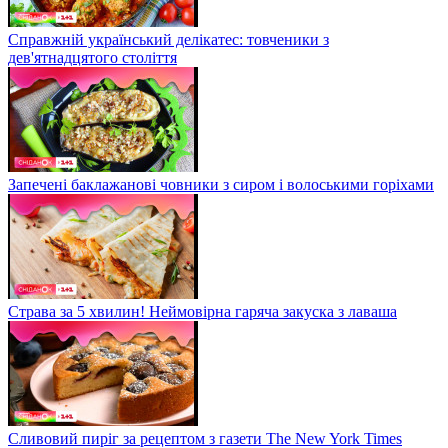
Справжній український делікатес: товченики з
дев'ятнадцятого століття
Запечені баклажанові човники з сиром і волоськими горіхами
Страва за 5 хвилин! Неймовірна гаряча закуска з лаваша
Сливовий пиріг за рецептом з газети The New York Times