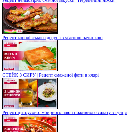
Рецепт неймовірно смачної закуски "Перепелині ніжки"
Рецепт королівського деруна з м'ясною начинкою
СТЕЙК З СИРУ | Рецепт смаженої фети в клярі
Рецепт цитрусово-імбирного чаю і поживного салату з тунця