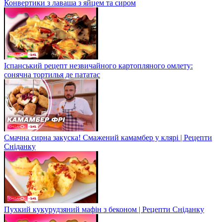
Конвертики з лаваша з яйцем та сиром
Іспанський рецепт незвичайного картопляного омлету:
сонячна тортилья де пататас
Смачна сирна закуска! Смажений камамбер у клярі | Рецепти
Сніданку
Пухкий кукурудзяний мафін з беконом | Рецепти Сніданку