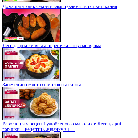
Домашній хліб: секрети замішування тіста і випікання
Легендарна київська перепічка: готуємо вдома
Запечений омлет із шинкою та сиром
Революція у рецепті улюбленого смаколика: Легендарні
горішки – Рецепти Сніданку з 1+1