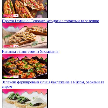
Просто і смачно! Соковиті хот-доги з томатами та зеленню
Канапка з паштетом із баклажанів
Запечені фаршировані кільця баклажанів з м'ясом, овочами та
сиром