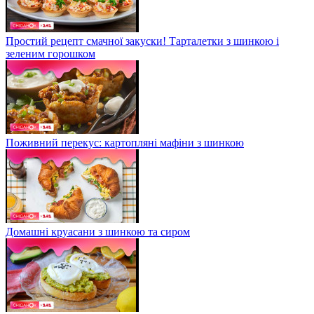
Простий рецепт смачної закуски! Тарталетки з шинкою і
зеленим горошком
Поживний перекус: картопляні мафіни з шинкою
Домашні круасани з шинкою та сиром