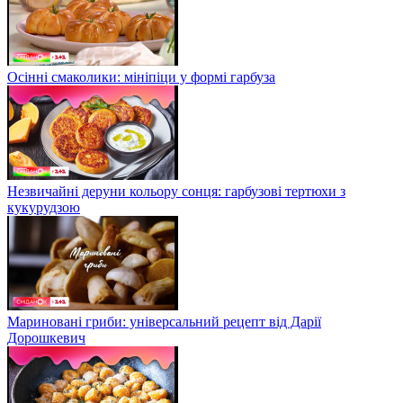
Осінні смаколики: мініпіци у формі гарбуза
Незвичайні деруни кольору сонця: гарбузові тертюхи з
кукурудзою
Мариновані гриби: універсальний рецепт від Дарії
Дорошкевич