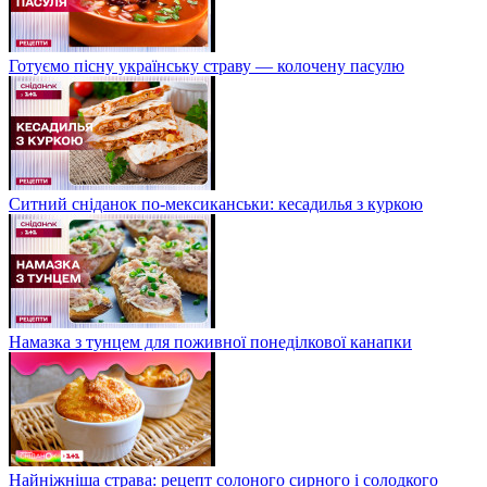
Готуємо пісну українську страву — колочену пасулю
Ситний сніданок по-мексиканськи: кесадилья з куркою
Намазка з тунцем для поживної понеділкової канапки
Найніжніша страва: рецепт солоного сирного і солодкого