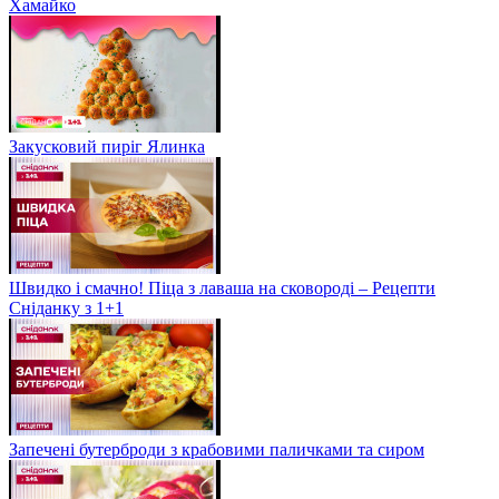
Хамайко
Закусковий пиріг Ялинка
Швидко і смачно! Піца з лаваша на сковороді – Рецепти
Сніданку з 1+1
Запечені бутерброди з крабовими паличками та сиром