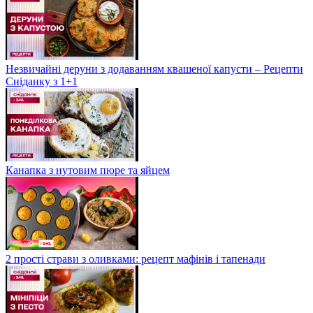
Незвичайні деруни з додаванням квашеної капусти – Рецепти
Сніданку з 1+1
Канапка з нутовим пюре та яйцем
2 прості страви з оливками: рецепт мафінів і тапенади