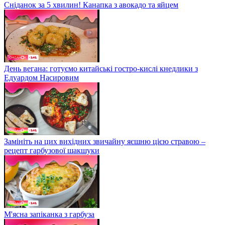
Сніданок за 5 хвилин! Канапка з авокадо та яйцем
День вегана: готуємо китайські гостро-кислі кнедлики з
Едуардом Насировим
Замініть на цих вихідних звичайну яєшню цією стравою –
рецепт гарбузової шакшуки
М'ясна запіканка з гарбуза