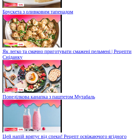
Брускета з оливковим тапенадом
Як легко та смачно приготувати смажені пельмені | Рецепти
Сніданку
Понеділкова канапка з паштетом Мутабаль
Цей напій врятує від спеки! Рецепт освіжаючого ягідного