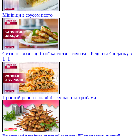
Мініпіци з соусом песто
Ситні оладки з цвітної капусти з соусом – Рецепти Сніданку з
1+1
Простий рецепт ролліні з куркою та грибами