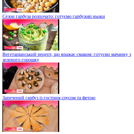
Сезон гарбуза розпочато: готуємо гарбузові ньоки
Вегетаріанський рецепт, що вражає смаком: готуємо мачанку з
зеленого горошку
Запечений гарбуз із гострим соусом та фетою