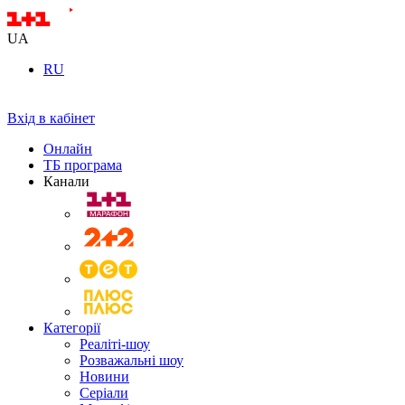
UA
RU
Вхід в кабінет
Онлайн
ТБ програма
Канали
Категорії
Реаліті-шоу
Розважальні шоу
Новини
Серіали