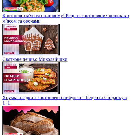
Картопля з м'ясом по-новому! Рецепт картопляних кошиків з
м’ясом та овочами
Святкове печиво Миколайчики
Хрумкі оладки з картоплею і цибулею – Рецепти Сніданку з
1+1