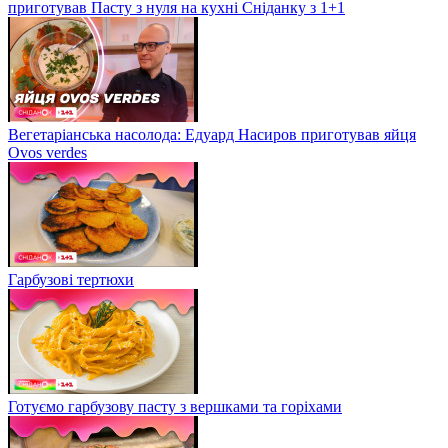
приготував Пасту з нуля на кухні Сніданку з 1+1
Вегетаріанська насолода: Едуард Насиров приготував яйця
Ovos verdes
Гарбузові тертюхи
Готуємо гарбузову пасту з вершками та горіхами