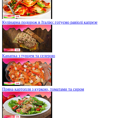
Кулінарна подорож в Італію: готуємо равіолі капрезе
Канапка з тунцем та селерою
Пряна картопля з куркою, томатами та сиром