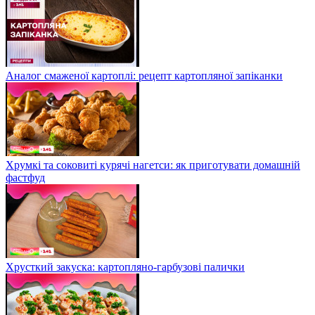
Аналог смаженої картоплі: рецепт картопляної запіканки
Хрумкі та соковиті курячі нагетси: як приготувати домашній
фастфуд
Хрусткий закуска: картопляно-гарбузові палички