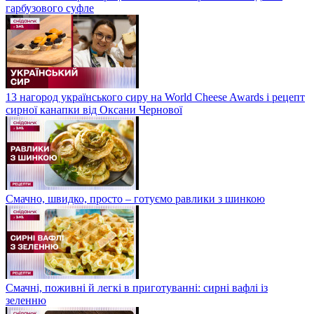
гарбузового суфле
13 нагород українського сиру на World Cheese Awards і рецепт
сирної канапки від Оксани Чернової
Смачно, швидко, просто – готуємо равлики з шинкою
Смачні, поживні й легкі в приготуванні: сирні вафлі із
зеленню