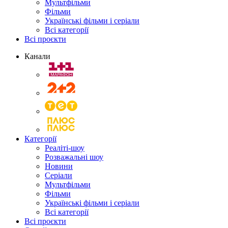
Мультфільми
Фільми
Українські фільми і серіали
Всі категорії
Всі проєкти
Канали
Категорії
Реаліті-шоу
Розважальні шоу
Новини
Серіали
Мультфільми
Фільми
Українські фільми і серіали
Всі категорії
Всі проєкти