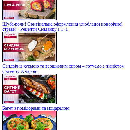
Шуба-роли! Оригінальне оформлення улюбленої новорічної
страви – Рецепти Сніданку з 1+1
Сендвіч із хурмою та вершковим сиром – готуємо з піаністом
Євгеном Хмарою
Багет з помідорами та моцарелою