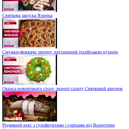
Святкова закуска Ялинка
Смужки-фоккача: рецепт, натхненний італійською кухнею
Окраса новорічного столу: рецепт салату Святковий віночок
Різдвяний кекс з сухофруктами і горіхами від Валентини