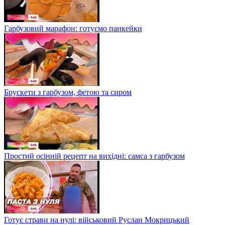
Гарбузовий марафон: готуємо панкейки
Брускети з гарбузом, фетою та сиром
Простий осінній рецепт на вихідні: самса з гарбузом
Готує страви на нулі: військовий Руслан Мокрицький