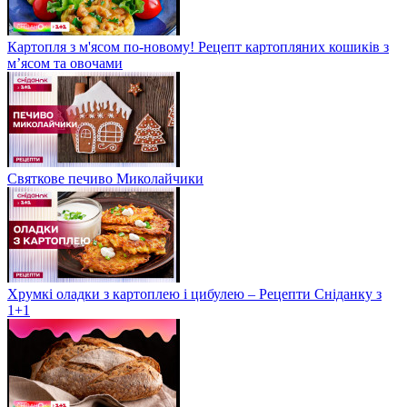
Картопля з м'ясом по-новому! Рецепт картопляних кошиків з
м’ясом та овочами
Святкове печиво Миколайчики
Хрумкі оладки з картоплею і цибулею – Рецепти Сніданку з
1+1