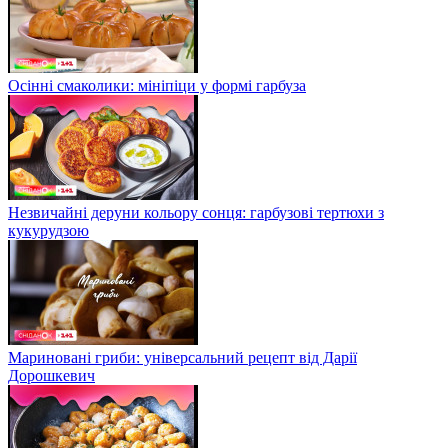
Осінні смаколики: мініпіци у формі гарбуза
Незвичайні деруни кольору сонця: гарбузові тертюхи з
кукурудзою
Мариновані гриби: універсальний рецепт від Дарії
Дорошкевич