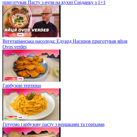
приготував Пасту з нуля на кухні Сніданку з 1+1
Вегетаріанська насолода: Едуард Насиров приготував яйця
Ovos verdes
Гарбузові тертюхи
Готуємо гарбузову пасту з вершками та горіхами