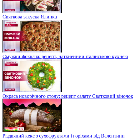
Святкова закуска Ялинка
Смужки-фоккача: рецепт, натхненний італійською кухнею
Окраса новорічного столу: рецепт салату Святковий віночок
Різдвяний кекс з сухофруктами і горіхами від Валентини