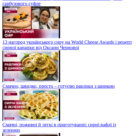
гарбузового суфле
13 нагород українського сиру на World Cheese Awards і рецепт
сирної канапки від Оксани Чернової
Смачно, швидко, просто – готуємо равлики з шинкою
Смачні, поживні й легкі в приготуванні: сирні вафлі із
зеленню