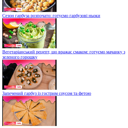
Сезон гарбуза розпочато: готуємо гарбузові ньоки
Вегетаріанський рецепт, що вражає смаком: готуємо мачанку з
зеленого горошку
Запечений гарбуз із гострим соусом та фетою