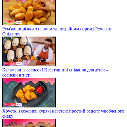
Рум'яні пиріжки з перцем та потрійним сиром | Рецепти
Сніданку
Кальмари із сосисок! Креативний сніданок для дітей –
сосиски в тісті
Хрусткі і соковиті курячі нагетси: простий рецепт улюбленого
снеку