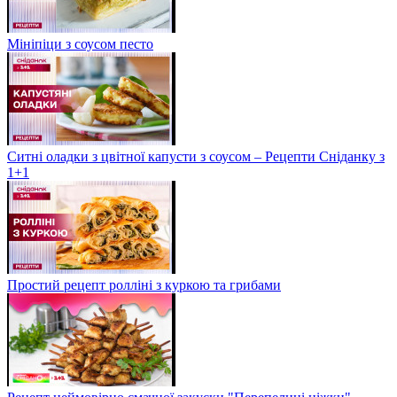
Мініпіци з соусом песто
Ситні оладки з цвітної капусти з соусом – Рецепти Сніданку з
1+1
Простий рецепт ролліні з куркою та грибами