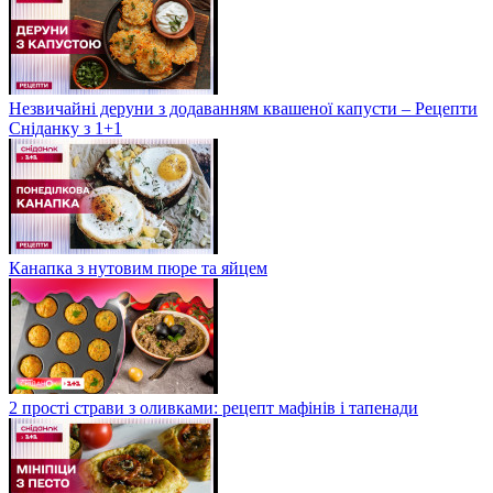
Незвичайні деруни з додаванням квашеної капусти – Рецепти
Сніданку з 1+1
Канапка з нутовим пюре та яйцем
2 прості страви з оливками: рецепт мафінів і тапенади