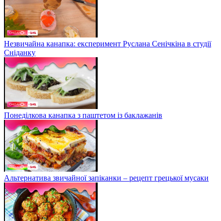
Незвичайна канапка: експеримент Руслана Сенічкіна в студії
Сніданку
Понеділкова канапка з паштетом із баклажанів
Альтернатива звичайної запіканки – рецепт грецької мусаки