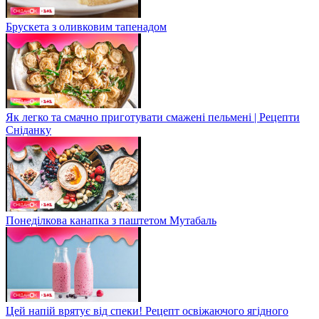
Брускета з оливковим тапенадом
Як легко та смачно приготувати смажені пельмені | Рецепти
Сніданку
Понеділкова канапка з паштетом Мутабаль
Цей напій врятує від спеки! Рецепт освіжаючого ягідного