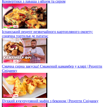
Конвертики з лаваша з яйцем та сиром
Іспанський рецепт незвичайного картопляного омлету:
сонячна тортилья де пататас
Смачна сирна закуска! Смажений камамбер у клярі | Рецепти
Сніданку
Пухкий кукурудзяний мафін з беконом | Рецепти Сніданку