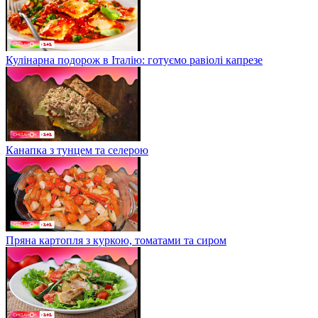
Кулінарна подорож в Італію: готуємо равіолі капрезе
Канапка з тунцем та селерою
Пряна картопля з куркою, томатами та сиром