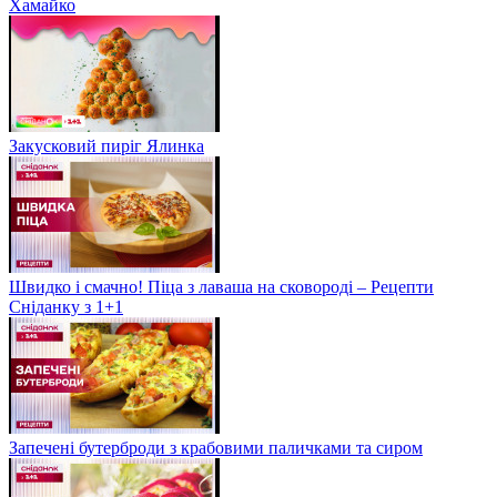
Хамайко
Закусковий пиріг Ялинка
Швидко і смачно! Піца з лаваша на сковороді – Рецепти
Сніданку з 1+1
Запечені бутерброди з крабовими паличками та сиром