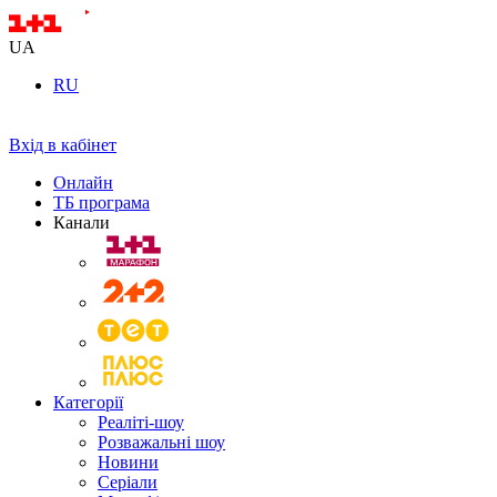
UA
RU
Вхід в кабінет
Онлайн
ТБ програма
Канали
Категорії
Реаліті-шоу
Розважальні шоу
Новини
Серіали