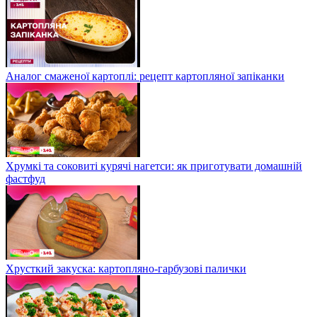
Аналог смаженої картоплі: рецепт картопляної запіканки
Хрумкі та соковиті курячі нагетси: як приготувати домашній
фастфуд
Хрусткий закуска: картопляно-гарбузові палички