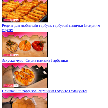
Рецепт для любителів гарбуза: гарбузові палички із сирним
соусом
Закуска-чудо! Сирна намазка Гарбузики
Найніжніші гарбузові сирники! Готуйте і смакуйте!