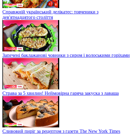
Справжній український делікатес: товченики з
дев'ятнадцятого століття
Запечені баклажанові човники з сиром і волоськими горіхами
Страва за 5 хвилин! Неймовірна гаряча закуска з лаваша
Сливовий пиріг за рецептом з газети The New York Times