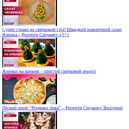
Супер страва на святковий стіл! Швидкий новорічний салат
Ялинка – Рецепти Сніданку з 1+1
Ялинки на крекері – простий святковий рецепт
Пісний пиріг "Різдвяна зірка" – Рецепти Сніданку. Вихідний