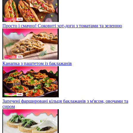
Просто і смачно! Соковиті хот-доги з томатами та зеленню
Канапка з паштетом із баклажанів
Запечені фаршировані кільця баклажанів з м'ясом, овочами та
сиром