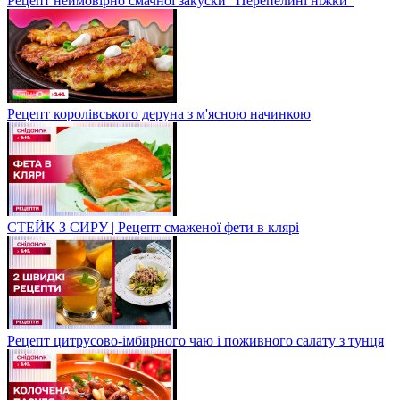
Рецепт неймовірно смачної закуски "Перепелині ніжки"
Рецепт королівського деруна з м'ясною начинкою
СТЕЙК З СИРУ | Рецепт смаженої фети в клярі
Рецепт цитрусово-імбирного чаю і поживного салату з тунця