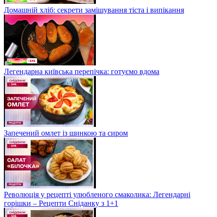
Домашній хліб: секрети замішування тіста і випікання
Легендарна київська перепічка: готуємо вдома
Запечений омлет із шинкою та сиром
Революція у рецепті улюбленого смаколика: Легендарні
горішки – Рецепти Сніданку з 1+1