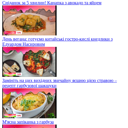
Сніданок за 5 хвилин! Канапка з авокадо та яйцем
День вегана: готуємо китайські гостро-кислі кнедлики з
Едуардом Насировим
Замініть на цих вихідних звичайну яєшню цією стравою –
рецепт гарбузової шакшуки
М'ясна запіканка з гарбуза