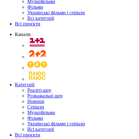
Мультфільми
Фільми
Українські фільми і серіали
Всі категорії
Всі проєкти
Канали
Категорії
Реаліті-шоу
Розважальні шоу
Новини
Серіали
Мультфільми
Фільми
Українські фільми і серіали
Всі категорії
Всі проєкти