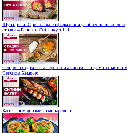
Шуба-роли! Оригінальне оформлення улюбленої новорічної
страви – Рецепти Сніданку з 1+1
Сендвіч із хурмою та вершковим сиром – готуємо з піаністом
Євгеном Хмарою
Багет з помідорами та моцарелою