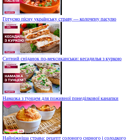
Готуємо пісну українську страву — колочену пасулю
Ситний сніданок по-мексиканськи: кесадилья з куркою
Намазка з тунцем для поживної понеділкової канапки
Найніжніша страва: рецепт солоного сирного і солодкого