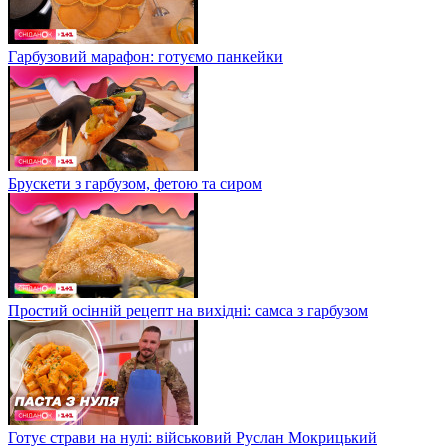
Гарбузовий марафон: готуємо панкейки
Брускети з гарбузом, фетою та сиром
Простий осінній рецепт на вихідні: самса з гарбузом
Готує страви на нулі: військовий Руслан Мокрицький