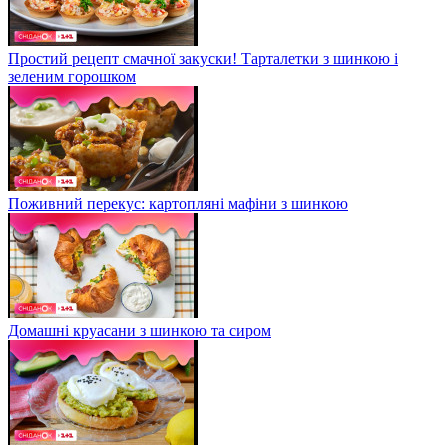
Простий рецепт смачної закуски! Тарталетки з шинкою і
зеленим горошком
Поживний перекус: картопляні мафіни з шинкою
Домашні круасани з шинкою та сиром