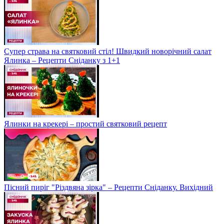
Супер страва на святковий стіл! Швидкий новорічний салат
Ялинка – Рецепти Сніданку з 1+1
Ялинки на крекері – простий святковий рецепт
Пісний пиріг "Різдвяна зірка" – Рецепти Сніданку. Вихідний