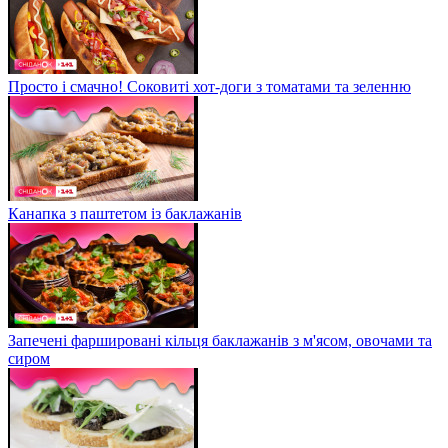
Просто і смачно! Соковиті хот-доги з томатами та зеленню
Канапка з паштетом із баклажанів
Запечені фаршировані кільця баклажанів з м'ясом, овочами та
сиром