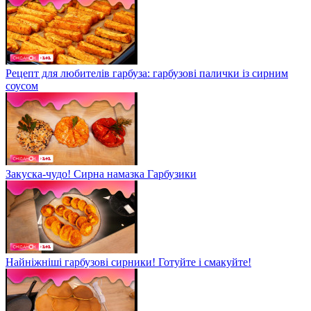
Рецепт для любителів гарбуза: гарбузові палички із сирним
соусом
Закуска-чудо! Сирна намазка Гарбузики
Найніжніші гарбузові сирники! Готуйте і смакуйте!