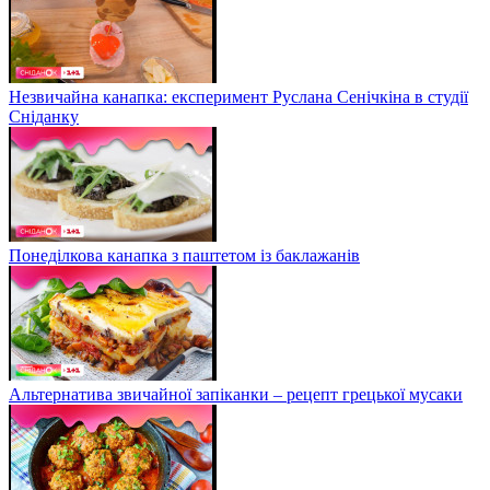
Незвичайна канапка: експеримент Руслана Сенічкіна в студії
Сніданку
Понеділкова канапка з паштетом із баклажанів
Альтернатива звичайної запіканки – рецепт грецької мусаки