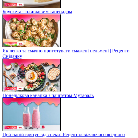
Брускета з оливковим тапенадом
Як легко та смачно приготувати смажені пельмені | Рецепти
Сніданку
Понеділкова канапка з паштетом Мутабаль
Цей напій врятує від спеки! Рецепт освіжаючого ягідного