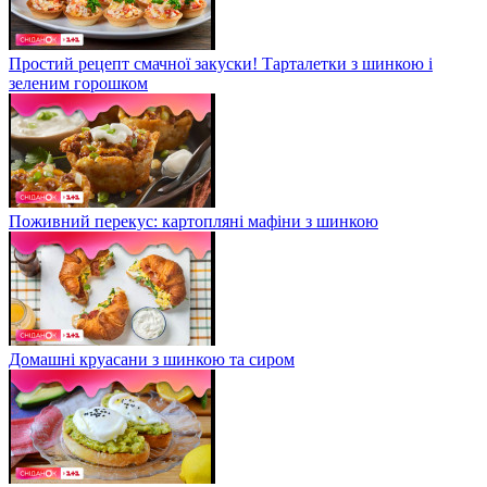
Простий рецепт смачної закуски! Тарталетки з шинкою і
зеленим горошком
Поживний перекус: картопляні мафіни з шинкою
Домашні круасани з шинкою та сиром