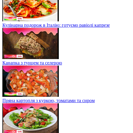
Кулінарна подорож в Італію: готуємо равіолі капрезе
Канапка з тунцем та селерою
Пряна картопля з куркою, томатами та сиром