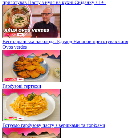
приготував Пасту з нуля на кухні Сніданку з 1+1
Вегетаріанська насолода: Едуард Насиров приготував яйця
Ovos verdes
Гарбузові тертюхи
Готуємо гарбузову пасту з вершками та горіхами