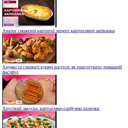
Аналог смаженої картоплі: рецепт картопляної запіканки
Хрумкі та соковиті курячі нагетси: як приготувати домашній
фастфуд
Хрусткий закуска: картопляно-гарбузові палички