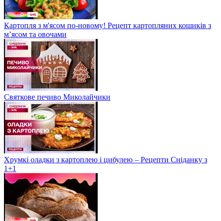
Картопля з м'ясом по-новому! Рецепт картопляних кошиків з
м’ясом та овочами
Святкове печиво Миколайчики
Хрумкі оладки з картоплею і цибулею – Рецепти Сніданку з
1+1