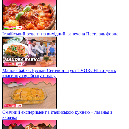
Італійський рецепт на вихідний: запечена Паста аль форне
Мацова бабка: Руслан Сенічкін і гурт TVORCHI готують
класичну єврейську страву
Смачний експеримент з італійською кухнею – лазанья з
кабачка