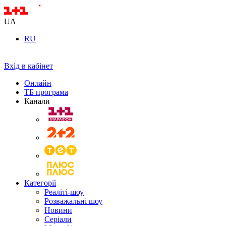
UA
RU
Вхід в кабінет
Онлайн
ТБ програма
Канали
Категорії
Реаліті-шоу
Розважальні шоу
Новини
Серіали