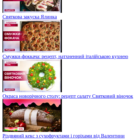
Святкова закуска Ялинка
Смужки-фоккача: рецепт, натхненний італійською кухнею
Окраса новорічного столу: рецепт салату Святковий віночок
Різдвяний кекс з сухофруктами і горіхами від Валентини