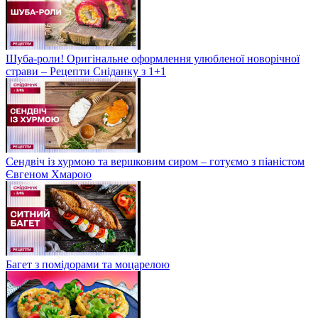
Шуба-роли! Оригінальне оформлення улюбленої новорічної
страви – Рецепти Сніданку з 1+1
Сендвіч із хурмою та вершковим сиром – готуємо з піаністом
Євгеном Хмарою
Багет з помідорами та моцарелою