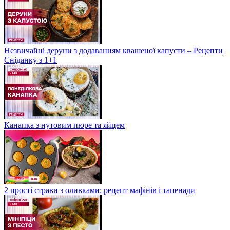
Незвичайні деруни з додаванням квашеної капусти – Рецепти
Сніданку з 1+1
Канапка з нутовим пюре та яйцем
2 прості страви з оливками: рецепт мафінів і тапенади