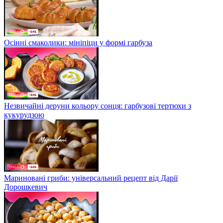
Осінні смаколики: мініпіци у формі гарбуза
Незвичайні деруни кольору сонця: гарбузові тертюхи з
кукурудзою
Мариновані гриби: універсальний рецепт від Дарії
Дорошкевич