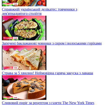
Справжній український делікатес: товченики з
дев'ятнадцятого століття
Запечені баклажанові човники з сиром і волоськими горіхами
Страва за 5 хвилин! Неймовірна гаряча закуска з лаваша
Сливовий пиріг за рецептом з газети The New York Times