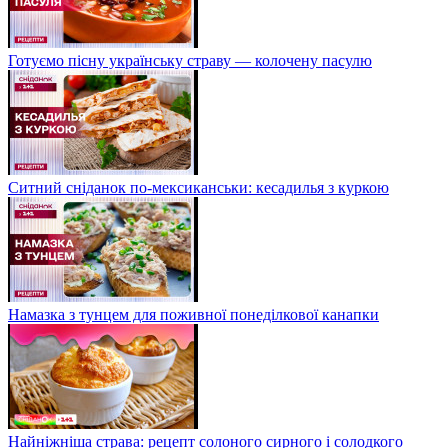
Готуємо пісну українську страву — колочену пасулю
Ситний сніданок по-мексиканськи: кесадилья з куркою
Намазка з тунцем для поживної понеділкової канапки
Найніжніша страва: рецепт солоного сирного і солодкого