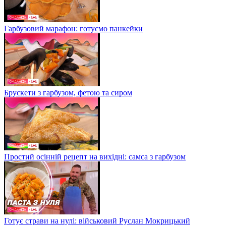
Гарбузовий марафон: готуємо панкейки
Брускети з гарбузом, фетою та сиром
Простий осінній рецепт на вихідні: самса з гарбузом
Готує страви на нулі: військовий Руслан Мокрицький