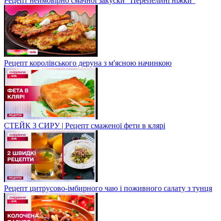
Рецепт неймовірно смачної закуски "Перепелині ніжки"
Рецепт королівського деруна з м'ясною начинкою
СТЕЙК З СИРУ | Рецепт смаженої фети в клярі
Рецепт цитрусово-імбирного чаю і поживного салату з тунця