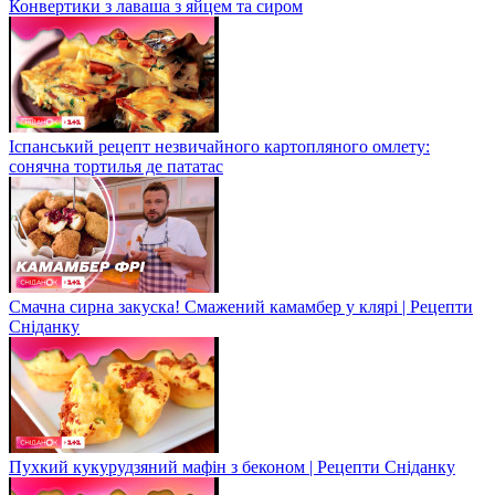
Конвертики з лаваша з яйцем та сиром
Іспанський рецепт незвичайного картопляного омлету:
сонячна тортилья де пататас
Смачна сирна закуска! Смажений камамбер у клярі | Рецепти
Сніданку
Пухкий кукурудзяний мафін з беконом | Рецепти Сніданку