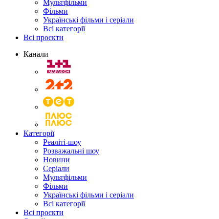
Мультфільми
Фільми
Українські фільми і серіали
Всі категорії
Всі проєкти
Канали
Категорії
Реаліті-шоу
Розважальні шоу
Новини
Серіали
Мультфільми
Фільми
Українські фільми і серіали
Всі категорії
Всі проєкти