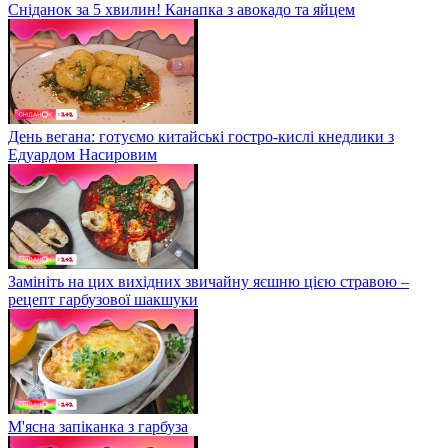
Сніданок за 5 хвилин! Канапка з авокадо та яйцем
День вегана: готуємо китайські гостро-кислі кнедлики з
Едуардом Насировим
Замініть на цих вихідних звичайну яєшню цією стравою –
рецепт гарбузової шакшуки
М'ясна запіканка з гарбуза