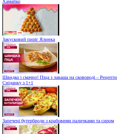
Хамайко
Закусковий пиріг Ялинка
Швидко і смачно! Піца з лаваша на сковороді – Рецепти
Сніданку з 1+1
Запечені бутерброди з крабовими паличками та сиром