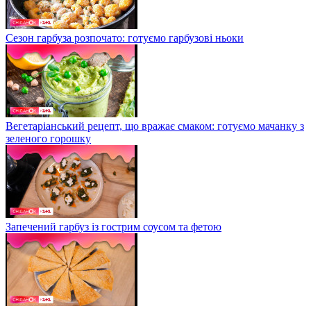
Сезон гарбуза розпочато: готуємо гарбузові ньоки
Вегетаріанський рецепт, що вражає смаком: готуємо мачанку з
зеленого горошку
Запечений гарбуз із гострим соусом та фетою