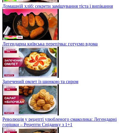
Домашній хліб: секрети замішування тіста і випікання
Легендарна київська перепічка: готуємо вдома
Запечений омлет із шинкою та сиром
Революція у рецепті улюбленого смаколика: Легендарні
горішки – Рецепти Сніданку з 1+1