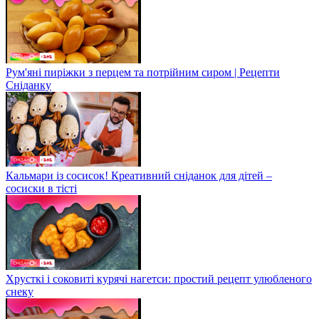
Рум'яні пиріжки з перцем та потрійним сиром | Рецепти
Сніданку
Кальмари із сосисок! Креативний сніданок для дітей –
сосиски в тісті
Хрусткі і соковиті курячі нагетси: простий рецепт улюбленого
снеку