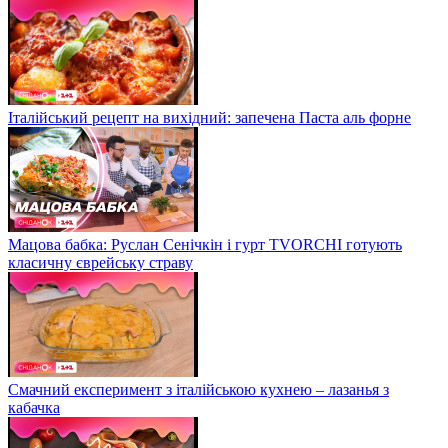
Італійський рецепт на вихідний: запечена Паста аль форне
Мацова бабка: Руслан Сенічкін і гурт TVORCHI готують
класичну єврейську страву
Смачний експеримент з італійською кухнею – лазанья з
кабачка