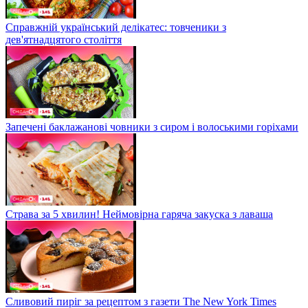
Справжній український делікатес: товченики з
дев'ятнадцятого століття
Запечені баклажанові човники з сиром і волоськими горіхами
Страва за 5 хвилин! Неймовірна гаряча закуска з лаваша
Сливовий пиріг за рецептом з газети The New York Times