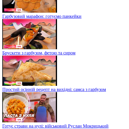
Гарбузовий марафон: готуємо панкейки
Брускети з гарбузом, фетою та сиром
Простий осінній рецепт на вихідні: самса з гарбузом
Готує страви на нулі: військовий Руслан Мокрицький