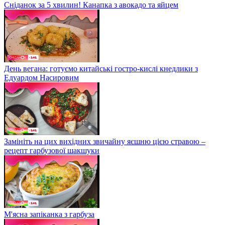
Сніданок за 5 хвилин! Канапка з авокадо та яйцем
День вегана: готуємо китайські гостро-кислі кнедлики з
Едуардом Насировим
Замініть на цих вихідних звичайну яєшню цією стравою –
рецепт гарбузової шакшуки
М'ясна запіканка з гарбуза