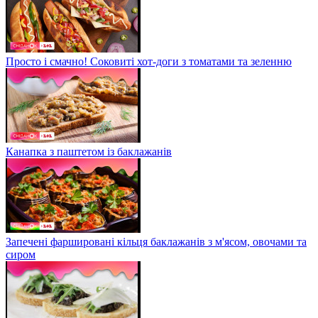
Просто і смачно! Соковиті хот-доги з томатами та зеленню
Канапка з паштетом із баклажанів
Запечені фаршировані кільця баклажанів з м'ясом, овочами та
сиром