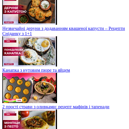
Незвичайні деруни з додаванням квашеної капусти – Рецепти
Сніданку з 1+1
Канапка з нутовим пюре та яйцем
2 прості страви з оливками: рецепт мафінів і тапенади