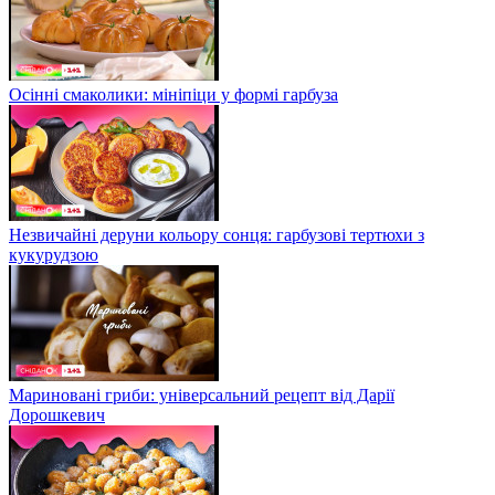
Осінні смаколики: мініпіци у формі гарбуза
Незвичайні деруни кольору сонця: гарбузові тертюхи з
кукурудзою
Мариновані гриби: універсальний рецепт від Дарії
Дорошкевич