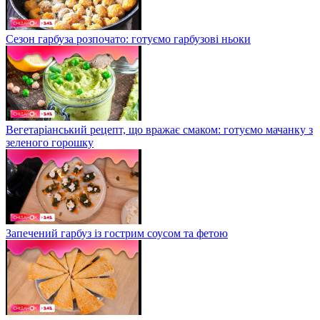
Сезон гарбуза розпочато: готуємо гарбузові ньоки
Вегетаріанський рецепт, що вражає смаком: готуємо мачанку з
зеленого горошку
Запечений гарбуз із гострим соусом та фетою