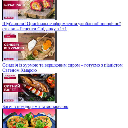
Шуба-роли! Оригінальне оформлення улюбленої новорічної
страви – Рецепти Сніданку з 1+1
Сендвіч із хурмою та вершковим сиром – готуємо з піаністом
Євгеном Хмарою
Багет з помідорами та моцарелою