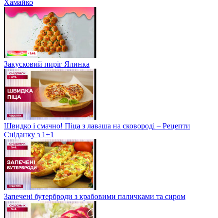
Хамайко
Закусковий пиріг Ялинка
Швидко і смачно! Піца з лаваша на сковороді – Рецепти
Сніданку з 1+1
Запечені бутерброди з крабовими паличками та сиром