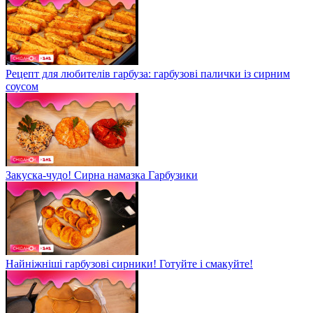
Рецепт для любителів гарбуза: гарбузові палички із сирним
соусом
Закуска-чудо! Сирна намазка Гарбузики
Найніжніші гарбузові сирники! Готуйте і смакуйте!