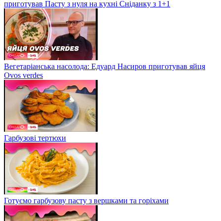
приготував Пасту з нуля на кухні Сніданку з 1+1
Вегетаріанська насолода: Едуард Насиров приготував яйця
Ovos verdes
Гарбузові тертюхи
Готуємо гарбузову пасту з вершками та горіхами