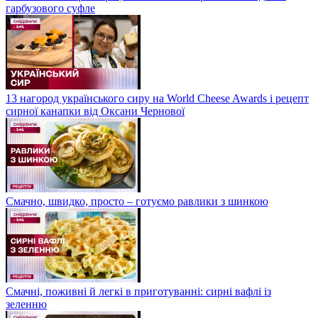
гарбузового суфле
13 нагород українського сиру на World Cheese Awards і рецепт
сирної канапки від Оксани Чернової
Смачно, швидко, просто – готуємо равлики з шинкою
Смачні, поживні й легкі в приготуванні: сирні вафлі із
зеленню