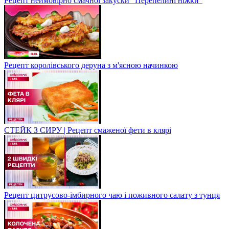
Рецепт неймовірно смачної закуски "Перепелині ніжки"
Рецепт королівського деруна з м'ясною начинкою
СТЕЙК З СИРУ | Рецепт смаженої фети в клярі
Рецепт цитрусово-імбирного чаю і поживного салату з тунця