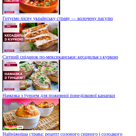
Готуємо пісну українську страву — колочену пасулю
Ситний сніданок по-мексиканськи: кесадилья з куркою
Намазка з тунцем для поживної понеділкової канапки
Найніжніша страва: рецепт солоного сирного і солодкого