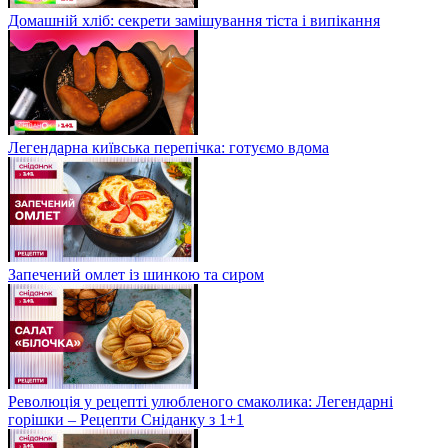
Домашній хліб: секрети замішування тіста і випікання
Легендарна київська перепічка: готуємо вдома
Запечений омлет із шинкою та сиром
Революція у рецепті улюбленого смаколика: Легендарні
горішки – Рецепти Сніданку з 1+1