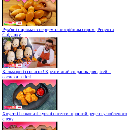
Рум'яні пиріжки з перцем та потрійним сиром | Рецепти
Сніданку
Кальмари із сосисок! Креативний сніданок для дітей –
сосиски в тісті
Хрусткі і соковиті курячі нагетси: простий рецепт улюбленого
снеку