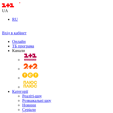
UA
RU
Вхід в кабінет
Онлайн
ТБ програма
Канали
Категорії
Реаліті-шоу
Розважальні шоу
Новини
Серіали