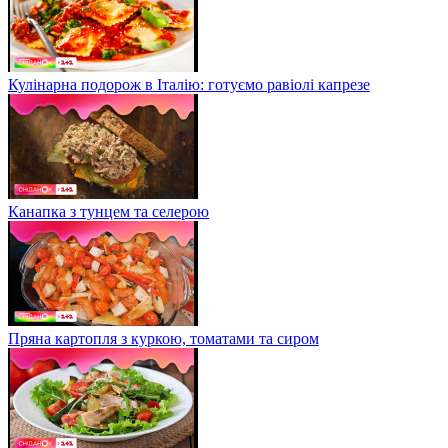
Кулінарна подорож в Італію: готуємо равіолі капрезе
Канапка з тунцем та селерою
Пряна картопля з куркою, томатами та сиром