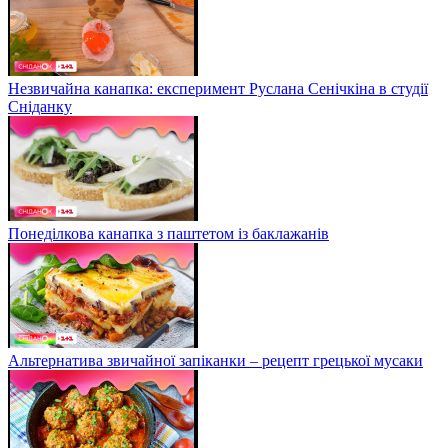
Незвичайна канапка: експеримент Руслана Сенічкіна в студії
Сніданку
Понеділкова канапка з паштетом із баклажанів
Альтернатива звичайної запіканки – рецепт грецької мусаки