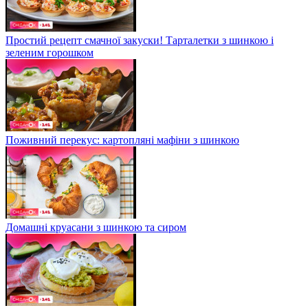
Простий рецепт смачної закуски! Тарталетки з шинкою і
зеленим горошком
Поживний перекус: картопляні мафіни з шинкою
Домашні круасани з шинкою та сиром