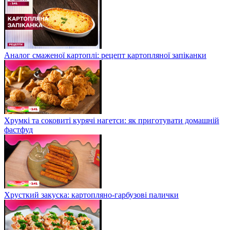
Аналог смаженої картоплі: рецепт картопляної запіканки
Хрумкі та соковиті курячі нагетси: як приготувати домашній
фастфуд
Хрусткий закуска: картопляно-гарбузові палички