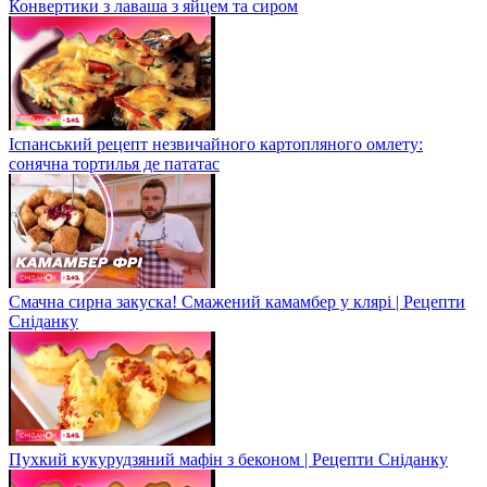
Конвертики з лаваша з яйцем та сиром
Іспанський рецепт незвичайного картопляного омлету:
сонячна тортилья де пататас
Смачна сирна закуска! Смажений камамбер у клярі | Рецепти
Сніданку
Пухкий кукурудзяний мафін з беконом | Рецепти Сніданку