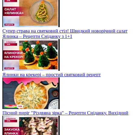
Супер страва на святковий стіл! Швидкий новорічний салат
Ялинка – Рецепти Сніданку з 1+1
Ялинки на крекері – простий святковий рецепт
Пісний пиріг "Різдвяна зірка" – Рецепти Сніданку. Вихідний