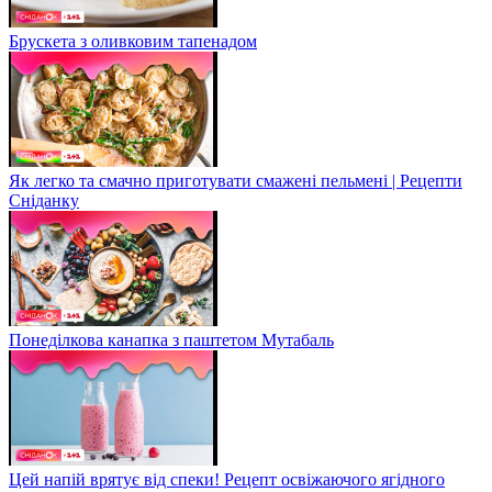
Брускета з оливковим тапенадом
Як легко та смачно приготувати смажені пельмені | Рецепти
Сніданку
Понеділкова канапка з паштетом Мутабаль
Цей напій врятує від спеки! Рецепт освіжаючого ягідного