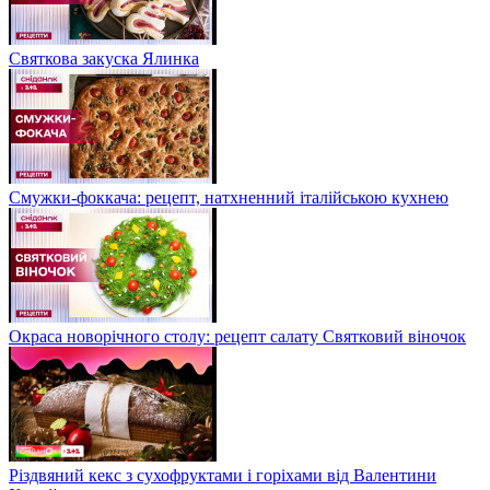
Святкова закуска Ялинка
Смужки-фоккача: рецепт, натхненний італійською кухнею
Окраса новорічного столу: рецепт салату Святковий віночок
Різдвяний кекс з сухофруктами і горіхами від Валентини