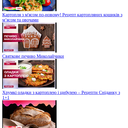
Картопля з м'ясом по-новому! Рецепт картопляних кошиків з
м’ясом та овочами
Святкове печиво Миколайчики
Хрумкі оладки з картоплею і цибулею – Рецепти Сніданку з
1+1