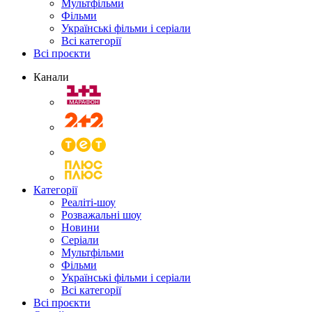
Мультфільми
Фільми
Українські фільми і серіали
Всі категорії
Всі проєкти
Канали
Категорії
Реаліті-шоу
Розважальні шоу
Новини
Серіали
Мультфільми
Фільми
Українські фільми і серіали
Всі категорії
Всі проєкти