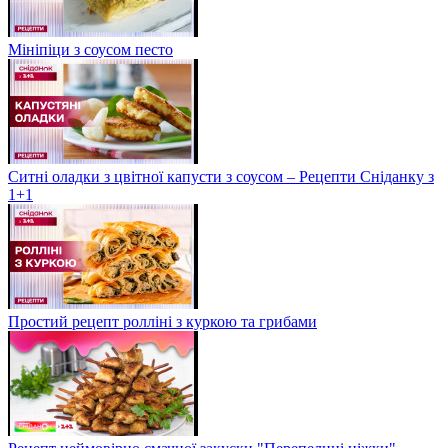
Мініпіци з соусом песто
Ситні оладки з цвітної капусти з соусом – Рецепти Сніданку з
1+1
Простий рецепт ролліні з куркою та грибами