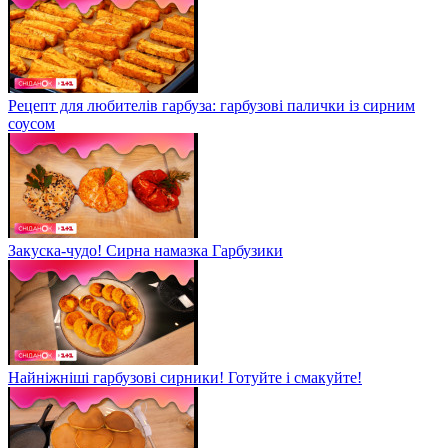
Рецепт для любителів гарбуза: гарбузові палички із сирним
соусом
Закуска-чудо! Сирна намазка Гарбузики
Найніжніші гарбузові сирники! Готуйте і смакуйте!