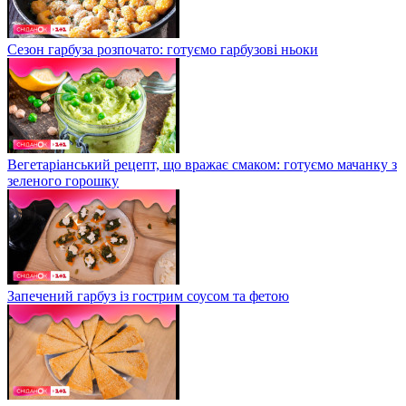
Сезон гарбуза розпочато: готуємо гарбузові ньоки
Вегетаріанський рецепт, що вражає смаком: готуємо мачанку з
зеленого горошку
Запечений гарбуз із гострим соусом та фетою