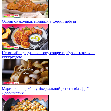
Осінні смаколики: мініпіци у формі гарбуза
Незвичайні деруни кольору сонця: гарбузові тертюхи з
кукурудзою
Мариновані гриби: універсальний рецепт від Дарії
Дорошкевич