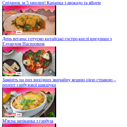
Сніданок за 5 хвилин! Канапка з авокадо та яйцем
День вегана: готуємо китайські гостро-кислі кнедлики з
Едуардом Насировим
Замініть на цих вихідних звичайну яєшню цією стравою –
рецепт гарбузової шакшуки
М'ясна запіканка з гарбуза