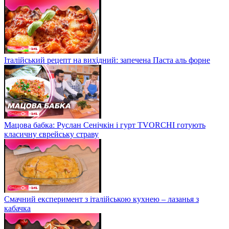
Італійський рецепт на вихідний: запечена Паста аль форне
Мацова бабка: Руслан Сенічкін і гурт TVORCHI готують
класичну єврейську страву
Смачний експеримент з італійською кухнею – лазанья з
кабачка