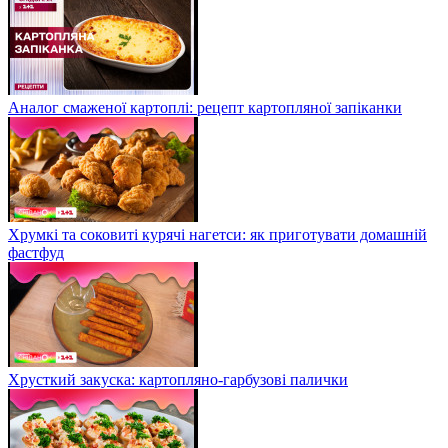
Аналог смаженої картоплі: рецепт картопляної запіканки
Хрумкі та соковиті курячі нагетси: як приготувати домашній
фастфуд
Хрусткий закуска: картопляно-гарбузові палички