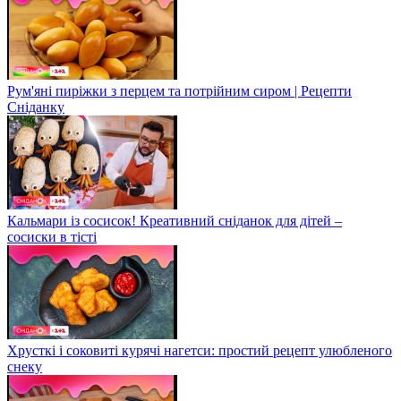
Рум'яні пиріжки з перцем та потрійним сиром | Рецепти
Сніданку
Кальмари із сосисок! Креативний сніданок для дітей –
сосиски в тісті
Хрусткі і соковиті курячі нагетси: простий рецепт улюбленого
снеку