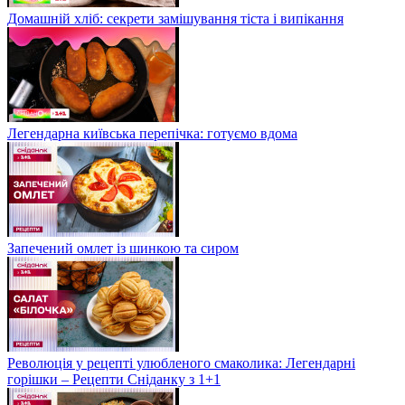
Домашній хліб: секрети замішування тіста і випікання
Легендарна київська перепічка: готуємо вдома
Запечений омлет із шинкою та сиром
Революція у рецепті улюбленого смаколика: Легендарні
горішки – Рецепти Сніданку з 1+1