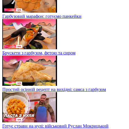
Гарбузовий марафон: готуємо панкейки
Брускети з гарбузом, фетою та сиром
Простий осінній рецепт на вихідні: самса з гарбузом
Готує страви на нулі: військовий Руслан Мокрицький