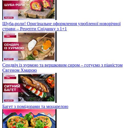
Шуба-роли! Оригінальне оформлення улюбленої новорічної
страви – Рецепти Сніданку з 1+1
Сендвіч із хурмою та вершковим сиром – готуємо з піаністом
Євгеном Хмарою
Багет з помідорами та моцарелою