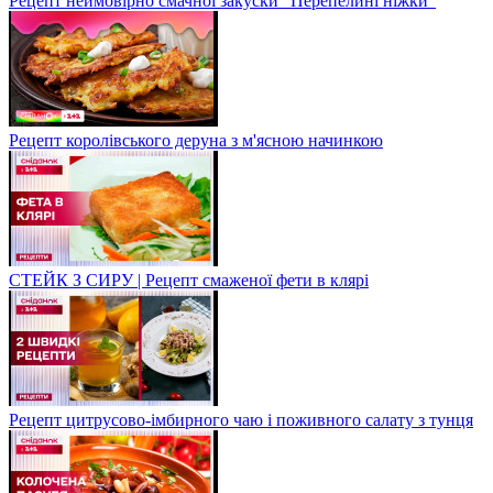
Рецепт неймовірно смачної закуски "Перепелині ніжки"
Рецепт королівського деруна з м'ясною начинкою
СТЕЙК З СИРУ | Рецепт смаженої фети в клярі
Рецепт цитрусово-імбирного чаю і поживного салату з тунця