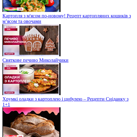
Картопля з м'ясом по-новому! Рецепт картопляних кошиків з
м’ясом та овочами
Святкове печиво Миколайчики
Хрумкі оладки з картоплею і цибулею – Рецепти Сніданку з
1+1