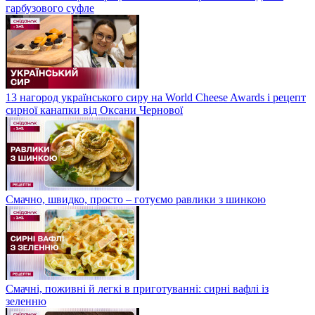
гарбузового суфле
13 нагород українського сиру на World Cheese Awards і рецепт
сирної канапки від Оксани Чернової
Смачно, швидко, просто – готуємо равлики з шинкою
Смачні, поживні й легкі в приготуванні: сирні вафлі із
зеленню