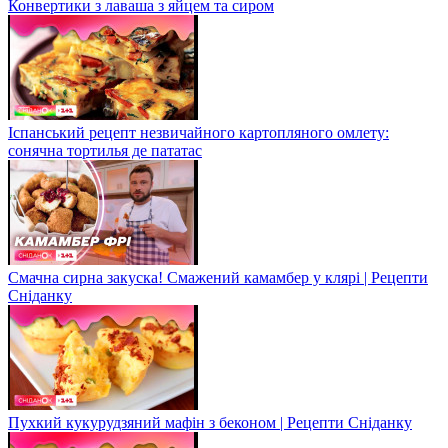
Конвертики з лаваша з яйцем та сиром
Іспанський рецепт незвичайного картопляного омлету:
сонячна тортилья де пататас
Смачна сирна закуска! Смажений камамбер у клярі | Рецепти
Сніданку
Пухкий кукурудзяний мафін з беконом | Рецепти Сніданку