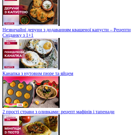
Незвичайні деруни з додаванням квашеної капусти – Рецепти
Сніданку з 1+1
Канапка з нутовим пюре та яйцем
2 прості страви з оливками: рецепт мафінів і тапенади