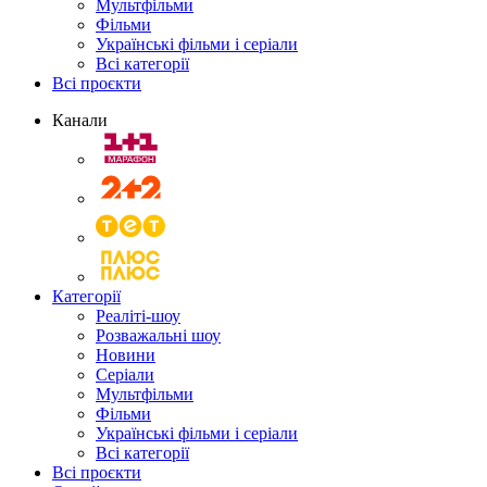
Мультфільми
Фільми
Українські фільми і серіали
Всі категорії
Всі проєкти
Канали
Категорії
Реаліті-шоу
Розважальні шоу
Новини
Серіали
Мультфільми
Фільми
Українські фільми і серіали
Всі категорії
Всі проєкти