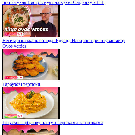
приготував Пасту з нуля на кухні Сніданку з 1+1
Вегетаріанська насолода: Едуард Насиров приготував яйця
Ovos verdes
Гарбузові тертюхи
Готуємо гарбузову пасту з вершками та горіхами