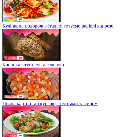
Кулінарна подорож в Італію: готуємо равіолі капрезе
Канапка з тунцем та селерою
Пряна картопля з куркою, томатами та сиром