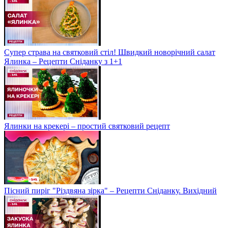
Супер страва на святковий стіл! Швидкий новорічний салат
Ялинка – Рецепти Сніданку з 1+1
Ялинки на крекері – простий святковий рецепт
Пісний пиріг "Різдвяна зірка" – Рецепти Сніданку. Вихідний