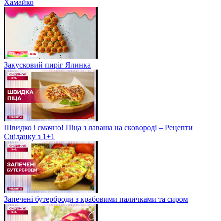
Хамайко
Закусковий пиріг Ялинка
Швидко і смачно! Піца з лаваша на сковороді – Рецепти
Сніданку з 1+1
Запечені бутерброди з крабовими паличками та сиром