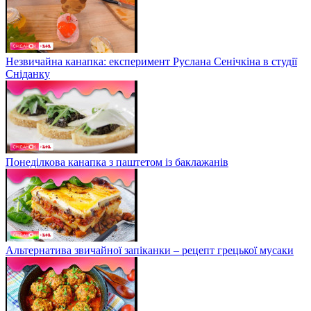
Незвичайна канапка: експеримент Руслана Сенічкіна в студії
Сніданку
Понеділкова канапка з паштетом із баклажанів
Альтернатива звичайної запіканки – рецепт грецької мусаки