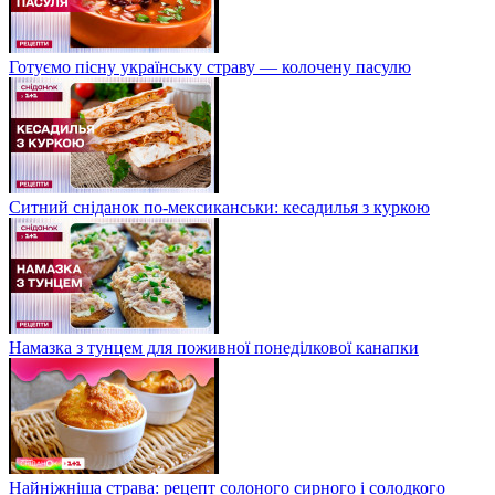
Готуємо пісну українську страву — колочену пасулю
Ситний сніданок по-мексиканськи: кесадилья з куркою
Намазка з тунцем для поживної понеділкової канапки
Найніжніша страва: рецепт солоного сирного і солодкого