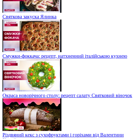
Святкова закуска Ялинка
Смужки-фоккача: рецепт, натхненний італійською кухнею
Окраса новорічного столу: рецепт салату Святковий віночок
Різдвяний кекс з сухофруктами і горіхами від Валентини