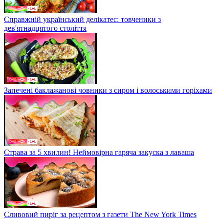
Справжній український делікатес: товченики з
дев'ятнадцятого століття
Запечені баклажанові човники з сиром і волоськими горіхами
Страва за 5 хвилин! Неймовірна гаряча закуска з лаваша
Сливовий пиріг за рецептом з газети The New York Times