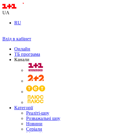
UA
RU
Вхід в кабінет
Онлайн
ТБ програма
Канали
Категорії
Реаліті-шоу
Розважальні шоу
Новини
Серіали