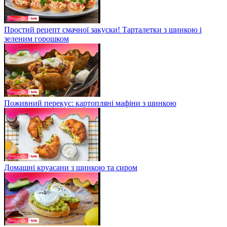
Простий рецепт смачної закуски! Тарталетки з шинкою і
зеленим горошком
Поживний перекус: картопляні мафіни з шинкою
Домашні круасани з шинкою та сиром