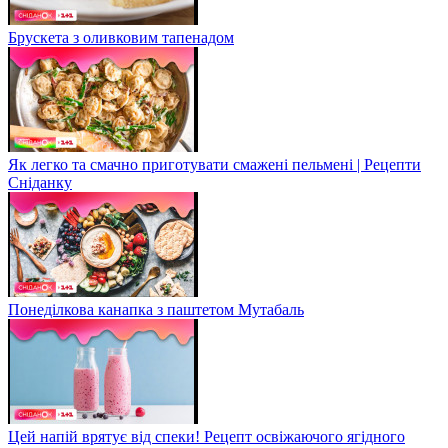
Брускета з оливковим тапенадом
Як легко та смачно приготувати смажені пельмені | Рецепти
Сніданку
Понеділкова канапка з паштетом Мутабаль
Цей напій врятує від спеки! Рецепт освіжаючого ягідного