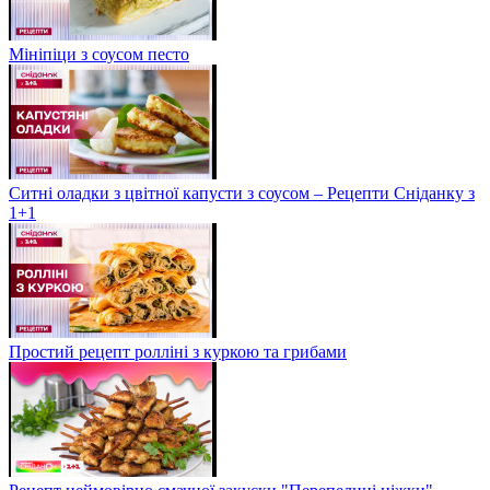
Мініпіци з соусом песто
Ситні оладки з цвітної капусти з соусом – Рецепти Сніданку з
1+1
Простий рецепт ролліні з куркою та грибами