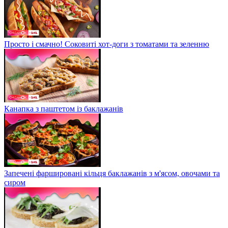
Просто і смачно! Соковиті хот-доги з томатами та зеленню
Канапка з паштетом із баклажанів
Запечені фаршировані кільця баклажанів з м'ясом, овочами та
сиром